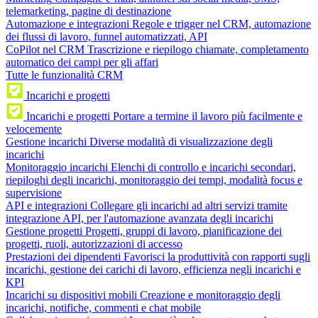
telemarketing, pagine di destinazione
Automazione e integrazioni
Regole e trigger nel CRM, automazione
dei flussi di lavoro, funnel automatizzati, API
CoPilot nel CRM
Trascrizione e riepilogo chiamate, completamento
automatico dei campi per gli affari
Tutte le funzionalità CRM
Incarichi e progetti
Incarichi e progetti
Portare a termine il lavoro più facilmente e
velocemente
Gestione incarichi
Diverse modalità di visualizzazione degli
incarichi
Monitoraggio incarichi
Elenchi di controllo e incarichi secondari,
riepiloghi degli incarichi, monitoraggio dei tempi, modalità focus e
supervisione
API e integrazioni
Collegare gli incarichi ad altri servizi tramite
integrazione API, per l'automazione avanzata degli incarichi
Gestione progetti
Progetti, gruppi di lavoro, pianificazione dei
progetti, ruoli, autorizzazioni di accesso
Prestazioni dei dipendenti
Favorisci la produttività con rapporti sugli
incarichi, gestione dei carichi di lavoro, efficienza negli incarichi e
KPI
Incarichi su dispositivi mobili
Creazione e monitoraggio degli
incarichi, notifiche, commenti e chat mobile