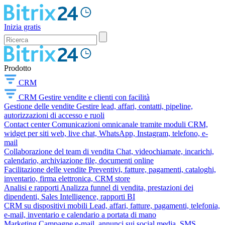
Inizia gratis
Prodotto
CRM
CRM
Gestire vendite e clienti con facilità
Gestione delle vendite
Gestire lead, affari, contatti, pipeline,
autorizzazioni di accesso e ruoli
Contact center
Comunicazioni omnicanale tramite moduli CRM,
widget per siti web, live chat, WhatsApp, Instagram, telefono, e-
mail
Collaborazione del team di vendita
Chat, videochiamate, incarichi,
calendario, archiviazione file, documenti online
Facilitazione delle vendite
Preventivi, fatture, pagamenti, cataloghi,
inventario, firma elettronica, CRM store
Analisi e rapporti
Analizza funnel di vendita, prestazioni dei
dipendenti, Sales Intelligence, rapporti BI
CRM su dispositivi mobili
Lead, affari, fatture, pagamenti, telefonia,
e-mail, inventario e calendario a portata di mano
Marketing
Campagne e-mail, annunci sui social media, SMS,