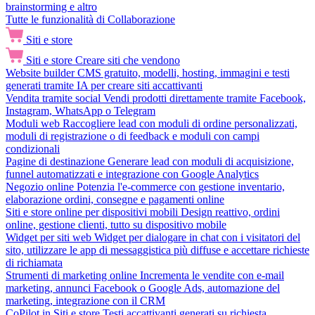
brainstorming e altro
Tutte le funzionalità di Collaborazione
Siti e store
Siti e store
Creare siti che vendono
Website builder
CMS gratuito, modelli, hosting, immagini e testi
generati tramite IA per creare siti accattivanti
Vendita tramite social
Vendi prodotti direttamente tramite Facebook,
Instagram, WhatsApp o Telegram
Moduli web
Raccogliere lead con moduli di ordine personalizzati,
moduli di registrazione o di feedback e moduli con campi
condizionali
Pagine di destinazione
Generare lead con moduli di acquisizione,
funnel automatizzati e integrazione con Google Analytics
Negozio online
Potenzia l'e-commerce con gestione inventario,
elaborazione ordini, consegne e pagamenti online
Siti e store online per dispositivi mobili
Design reattivo, ordini
online, gestione clienti, tutto su dispositivo mobile
Widget per siti web
Widget per dialogare in chat con i visitatori del
sito, utilizzare le app di messaggistica più diffuse e accettare richieste
di richiamata
Strumenti di marketing online
Incrementa le vendite con e-mail
marketing, annunci Facebook o Google Ads, automazione del
marketing, integrazione con il CRM
CoPilot in Siti e store
Testi accattivanti generati su richiesta,