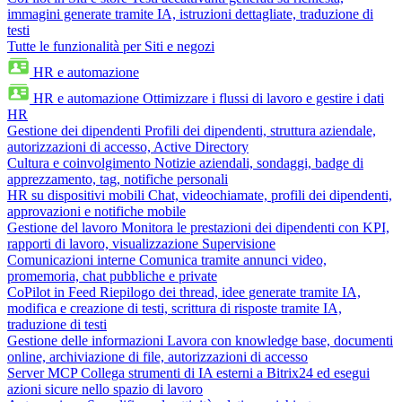
immagini generate tramite IA, istruzioni dettagliate, traduzione di
testi
Tutte le funzionalità per Siti e negozi
HR e automazione
HR e automazione
Ottimizzare i flussi di lavoro e gestire i dati
HR
Gestione dei dipendenti
Profili dei dipendenti, struttura aziendale,
autorizzazioni di accesso, Active Directory
Cultura e coinvolgimento
Notizie aziendali, sondaggi, badge di
apprezzamento, tag, notifiche personali
HR su dispositivi mobili
Chat, videochiamate, profili dei dipendenti,
approvazioni e notifiche mobile
Gestione del lavoro
Monitora le prestazioni dei dipendenti con KPI,
rapporti di lavoro, visualizzazione Supervisione
Comunicazioni interne
Comunica tramite annunci video,
promemoria, chat pubbliche e private
CoPilot in Feed
Riepilogo dei thread, idee generate tramite IA,
modifica e creazione di testi, scrittura di risposte tramite IA,
traduzione di testi
Gestione delle informazioni
Lavora con knowledge base, documenti
online, archiviazione di file, autorizzazioni di accesso
Server MCP
Collega strumenti di IA esterni a Bitrix24 ed esegui
azioni sicure nello spazio di lavoro