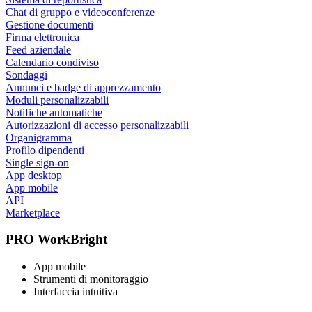
Chat di gruppo e videoconferenze
Gestione documenti
Firma elettronica
Feed aziendale
Calendario condiviso
Sondaggi
Annunci e badge di apprezzamento
Moduli personalizzabili
Notifiche automatiche
Autorizzazioni di accesso personalizzabili
Organigramma
Profilo dipendenti
Single sign-on
App desktop
App mobile
API
Marketplace
PRO WorkBright
App mobile
Strumenti di monitoraggio
Interfaccia intuitiva