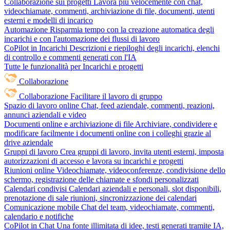
Collaborazione sui progetti
Lavora più velocemente con chat,
videochiamate, commenti, archiviazione di file, documenti, utenti
esterni e modelli di incarico
Automazione
Risparmia tempo con la creazione automatica degli
incarichi e con l'automazione dei flussi di lavoro
CoPilot in Incarichi
Descrizioni e riepiloghi degli incarichi, elenchi
di controllo e commenti generati con l'IA
Tutte le funzionalità per Incarichi e progetti
Collaborazione
Collaborazione
Facilitare il lavoro di gruppo
Spazio di lavoro online
Chat, feed aziendale, commenti, reazioni,
annunci aziendali e video
Documenti online e archiviazione di file
Archiviare, condividere e
modificare facilmente i documenti online con i colleghi grazie al
drive aziendale
Gruppi di lavoro
Crea gruppi di lavoro, invita utenti esterni, imposta
autorizzazioni di accesso e lavora su incarichi e progetti
Riunioni online
Videochiamate, videoconferenze, condivisione dello
schermo, registrazione delle chiamate e sfondi personalizzati
Calendari condivisi
Calendari aziendali e personali, slot disponibili,
prenotazione di sale riunioni, sincronizzazione dei calendari
Comunicazione mobile
Chat del team, videochiamate, commenti,
calendario e notifiche
CoPilot in Chat
Una fonte illimitata di idee, testi generati tramite IA,