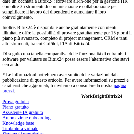
dare un’occhiata a Bitrix24: software all-in-one per la gestione HR
con oltre 35 strumenti di comunicazione e collaborazione per
semplificare il lavoro dei dipendenti e aumentare il loro
coinvolgimento.
Inoltre, Bitrix24 è disponibile anche gratuitamente con utenti
illimitati e offre la possibilità di provare gratuitamente per 15 giorni il
piano più avanzato, completo di project management, CRM e tanti
altri strumenti, tra cui CoPilot, l’IA di Bitrix24.
Di seguito una tabella comparativa delle funzionalità di entrambi i
software per valutare se Bitrix24 possa essere l’alternativa che stavi
cercando.
* Le informazioni potrebbero aver subito delle variazioni dalla
pubblicazione di questo articolo. Per avere informazioni su prezzi e
caratteristiche aggiornati, ti invitiamo a consultare la nostra
pagina
prezzi
.
WorkBright
Bitrix24
Prova gratuita
Piano gratuito
Assistente IA gratuito
Automazione onboarding
Knowledge base
Timbratura virtuale
Sistema di reportistica