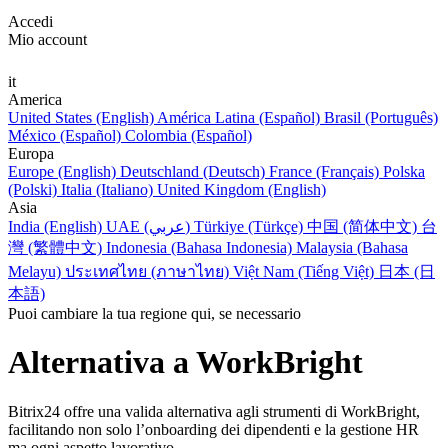
Accedi
Mio account
it
America
United States (English)
América Latina (Español)
Brasil (Português)
México (Español)
Colombia (Español)
Europa
Europe (English)
Deutschland (Deutsch)
France (Français)
Polska
(Polski)
Italia (Italiano)
United Kingdom (English)
Asia
India (English)
UAE (عربي)
Türkiye (Türkçe)
中国 (简体中文)
台
灣 (繁體中文)
Indonesia (Bahasa Indonesia)
Malaysia (Bahasa
Melayu)
ประเทศไทย (ภาษาไทย)
Việt Nam (Tiếng Việt)
日本 (日
本語)
Puoi cambiare la tua regione qui, se necessario
Alternativa a WorkBright
Bitrix24 offre una valida alternativa agli strumenti di WorkBright,
facilitando non solo l’onboarding dei dipendenti e la gestione HR
ma ogni aspetto lavorativo.