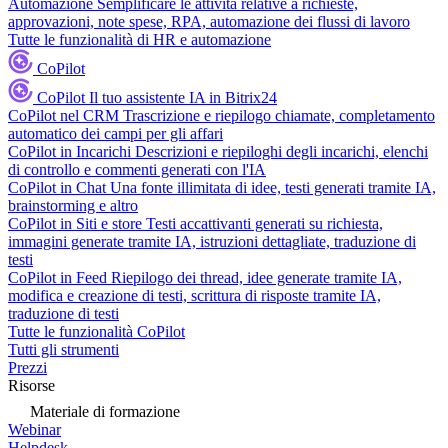
Automazione
Semplificare le attività relative a richieste,
approvazioni, note spese, RPA, automazione dei flussi di lavoro
Tutte le funzionalità di HR e automazione
CoPilot
CoPilot
Il tuo assistente IA in Bitrix24
CoPilot nel CRM
Trascrizione e riepilogo chiamate, completamento
automatico dei campi per gli affari
CoPilot in Incarichi
Descrizioni e riepiloghi degli incarichi, elenchi
di controllo e commenti generati con l'IA
CoPilot in Chat
Una fonte illimitata di idee, testi generati tramite IA,
brainstorming e altro
CoPilot in Siti e store
Testi accattivanti generati su richiesta,
immagini generate tramite IA, istruzioni dettagliate, traduzione di
testi
CoPilot in Feed
Riepilogo dei thread, idee generate tramite IA,
modifica e creazione di testi, scrittura di risposte tramite IA,
traduzione di testi
Tutte le funzionalità CoPilot
Tutti gli strumenti
Prezzi
Risorse
Materiale di formazione
Webinar
Helpdesk