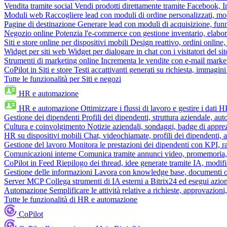
Vendita tramite social
Vendi prodotti direttamente tramite Facebook,
Moduli web
Raccogliere lead con moduli di ordine personalizzati, mo
Pagine di destinazione
Generare lead con moduli di acquisizione, fun
Negozio online
Potenzia l'e-commerce con gestione inventario, elabo
Siti e store online per dispositivi mobili
Design reattivo, ordini online, 
Widget per siti web
Widget per dialogare in chat con i visitatori del sit
Strumenti di marketing online
Incrementa le vendite con e-mail mark
CoPilot in Siti e store
Testi accattivanti generati su richiesta, immagini 
Tutte le funzionalità per Siti e negozi
HR e automazione
HR e automazione
Ottimizzare i flussi di lavoro e gestire i dati 
Gestione dei dipendenti
Profili dei dipendenti, struttura aziendale, au
Cultura e coinvolgimento
Notizie aziendali, sondaggi, badge di apprez
HR su dispositivi mobili
Chat, videochiamate, profili dei dipendenti, 
Gestione del lavoro
Monitora le prestazioni dei dipendenti con KPI, r
Comunicazioni interne
Comunica tramite annunci video, promemoria, 
CoPilot in Feed
Riepilogo dei thread, idee generate tramite IA, modifica
Gestione delle informazioni
Lavora con knowledge base, documenti onli
Server MCP
Collega strumenti di IA esterni a Bitrix24 ed esegui azion
Automazione
Semplificare le attività relative a richieste, approvazio
Tutte le funzionalità di HR e automazione
CoPilot