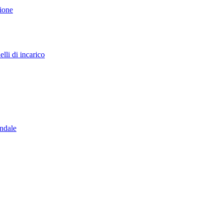
sione
lli di incarico
endale