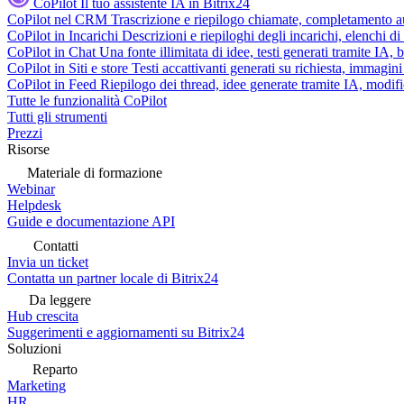
CoPilot
Il tuo assistente IA in Bitrix24
CoPilot nel CRM
Trascrizione e riepilogo chiamate, completamento au
CoPilot in Incarichi
Descrizioni e riepiloghi degli incarichi, elenchi d
CoPilot in Chat
Una fonte illimitata di idee, testi generati tramite IA, 
CoPilot in Siti e store
Testi accattivanti generati su richiesta, immagini 
CoPilot in Feed
Riepilogo dei thread, idee generate tramite IA, modifica
Tutte le funzionalità CoPilot
Tutti gli strumenti
Prezzi
Risorse
Materiale di formazione
Webinar
Helpdesk
Guide e documentazione API
Contatti
Invia un ticket
Contatta un partner locale di Bitrix24
Da leggere
Hub crescita
Suggerimenti e aggiornamenti su Bitrix24
Soluzioni
Reparto
Marketing
HR