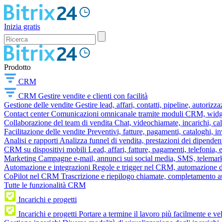
Inizia gratis
Prodotto
CRM
CRM
Gestire vendite e clienti con facilità
Gestione delle vendite
Gestire lead, affari, contatti, pipeline, autorizz
Contact center
Comunicazioni omnicanale tramite moduli CRM, widget 
Collaborazione del team di vendita
Chat, videochiamate, incarichi, ca
Facilitazione delle vendite
Preventivi, fatture, pagamenti, cataloghi, i
Analisi e rapporti
Analizza funnel di vendita, prestazioni dei dipendent
CRM su dispositivi mobili
Lead, affari, fatture, pagamenti, telefonia,
Marketing
Campagne e-mail, annunci sui social media, SMS, telemark
Automazione e integrazioni
Regole e trigger nel CRM, automazione dei
CoPilot nel CRM
Trascrizione e riepilogo chiamate, completamento au
Tutte le funzionalità CRM
Incarichi e progetti
Incarichi e progetti
Portare a termine il lavoro più facilmente e v