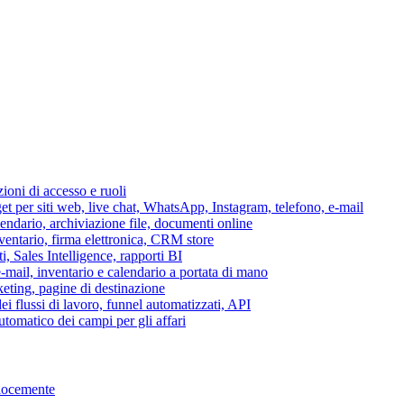
azioni di accesso e ruoli
per siti web, live chat, WhatsApp, Instagram, telefono, e-mail
lendario, archiviazione file, documenti online
nventario, firma elettronica, CRM store
i, Sales Intelligence, rapporti BI
 e-mail, inventario e calendario a portata di mano
eting, pagine di destinazione
 flussi di lavoro, funnel automatizzati, API
tomatico dei campi per gli affari
elocemente