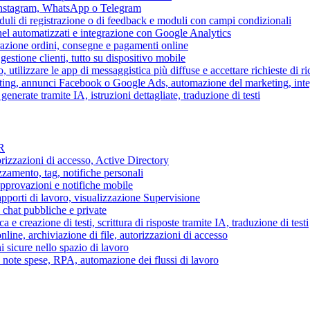
 Instagram, WhatsApp o Telegram
duli di registrazione o di feedback e moduli con campi condizionali
nel automatizzati e integrazione con Google Analytics
razione ordini, consegne e pagamenti online
gestione clienti, tutto su dispositivo mobile
o, utilizzare le app di messaggistica più diffuse e accettare richieste di r
eting, annunci Facebook o Google Ads, automazione del marketing, in
generate tramite IA, istruzioni dettagliate, traduzione di testi
HR
torizzazioni di accesso, Active Directory
zamento, tag, notifiche personali
approvazioni e notifiche mobile
apporti di lavoro, visualizzazione Supervisione
chat pubbliche e private
 e creazione di testi, scrittura di risposte tramite IA, traduzione di testi
ne, archiviazione di file, autorizzazioni di accesso
i sicure nello spazio di lavoro
ni, note spese, RPA, automazione dei flussi di lavoro