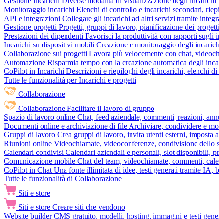
Gestione incarichi
Diverse modalità di visualizzazione degli incarichi
Monitoraggio incarichi
Elenchi di controllo e incarichi secondari, rie
API e integrazioni
Collegare gli incarichi ad altri servizi tramite inte
Gestione progetti
Progetti, gruppi di lavoro, pianificazione dei progetti
Prestazioni dei dipendenti
Favorisci la produttività con rapporti sugli i
Incarichi su dispositivi mobili
Creazione e monitoraggio degli incarich
Collaborazione sui progetti
Lavora più velocemente con chat, videochia
Automazione
Risparmia tempo con la creazione automatica degli incar
CoPilot in Incarichi
Descrizioni e riepiloghi degli incarichi, elenchi d
Tutte le funzionalità per Incarichi e progetti
Collaborazione
Collaborazione
Facilitare il lavoro di gruppo
Spazio di lavoro online
Chat, feed aziendale, commenti, reazioni, ann
Documenti online e archiviazione di file
Archiviare, condividere e mod
Gruppi di lavoro
Crea gruppi di lavoro, invita utenti esterni, imposta a
Riunioni online
Videochiamate, videoconferenze, condivisione dello sc
Calendari condivisi
Calendari aziendali e personali, slot disponibili, p
Comunicazione mobile
Chat del team, videochiamate, commenti, calen
CoPilot in Chat
Una fonte illimitata di idee, testi generati tramite IA, 
Tutte le funzionalità di Collaborazione
Siti e store
Siti e store
Creare siti che vendono
Website builder
CMS gratuito, modelli, hosting, immagini e testi genera