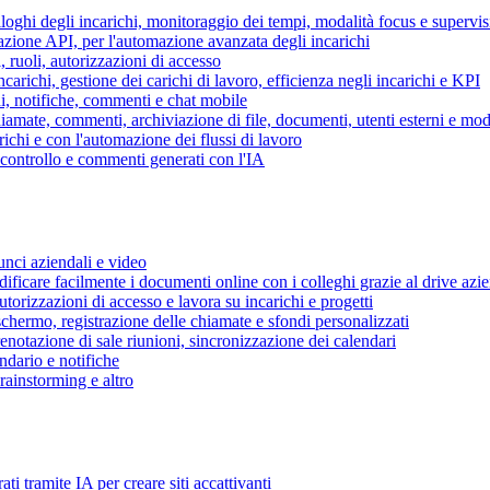
piloghi degli incarichi, monitoraggio dei tempi, modalità focus e supervi
grazione API, per l'automazione avanzata degli incarichi
, ruoli, autorizzazioni di accesso
ncarichi, gestione dei carichi di lavoro, efficienza negli incarichi e KPI
i, notifiche, commenti e chat mobile
mate, commenti, archiviazione di file, documenti, utenti esterni e mode
ichi e con l'automazione dei flussi di lavoro
i controllo e commenti generati con l'IA
unci aziendali e video
ificare facilmente i documenti online con i colleghi grazie al drive azi
utorizzazioni di accesso e lavora su incarichi e progetti
hermo, registrazione delle chiamate e sfondi personalizzati
renotazione di sale riunioni, sincronizzazione dei calendari
dario e notifiche
brainstorming e altro
ti tramite IA per creare siti accattivanti