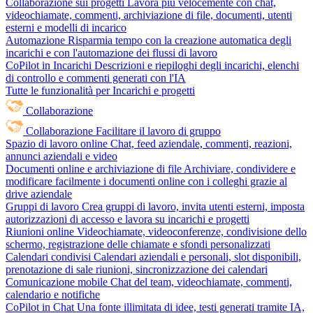
Collaborazione sui progetti
Lavora più velocemente con chat,
videochiamate, commenti, archiviazione di file, documenti, utenti
esterni e modelli di incarico
Automazione
Risparmia tempo con la creazione automatica degli
incarichi e con l'automazione dei flussi di lavoro
CoPilot in Incarichi
Descrizioni e riepiloghi degli incarichi, elenchi
di controllo e commenti generati con l'IA
Tutte le funzionalità per Incarichi e progetti
Collaborazione
Collaborazione
Facilitare il lavoro di gruppo
Spazio di lavoro online
Chat, feed aziendale, commenti, reazioni,
annunci aziendali e video
Documenti online e archiviazione di file
Archiviare, condividere e
modificare facilmente i documenti online con i colleghi grazie al
drive aziendale
Gruppi di lavoro
Crea gruppi di lavoro, invita utenti esterni, imposta
autorizzazioni di accesso e lavora su incarichi e progetti
Riunioni online
Videochiamate, videoconferenze, condivisione dello
schermo, registrazione delle chiamate e sfondi personalizzati
Calendari condivisi
Calendari aziendali e personali, slot disponibili,
prenotazione di sale riunioni, sincronizzazione dei calendari
Comunicazione mobile
Chat del team, videochiamate, commenti,
calendario e notifiche
CoPilot in Chat
Una fonte illimitata di idee, testi generati tramite IA,