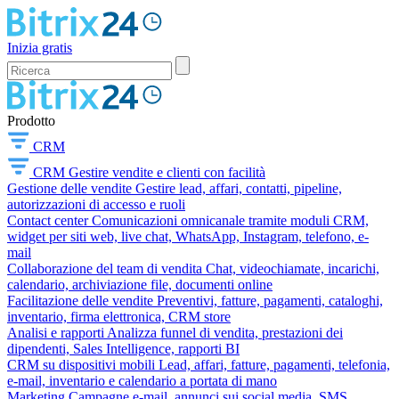
Inizia gratis
Prodotto
CRM
CRM
Gestire vendite e clienti con facilità
Gestione delle vendite
Gestire lead, affari, contatti, pipeline,
autorizzazioni di accesso e ruoli
Contact center
Comunicazioni omnicanale tramite moduli CRM,
widget per siti web, live chat, WhatsApp, Instagram, telefono, e-
mail
Collaborazione del team di vendita
Chat, videochiamate, incarichi,
calendario, archiviazione file, documenti online
Facilitazione delle vendite
Preventivi, fatture, pagamenti, cataloghi,
inventario, firma elettronica, CRM store
Analisi e rapporti
Analizza funnel di vendita, prestazioni dei
dipendenti, Sales Intelligence, rapporti BI
CRM su dispositivi mobili
Lead, affari, fatture, pagamenti, telefonia,
e-mail, inventario e calendario a portata di mano
Marketing
Campagne e-mail, annunci sui social media, SMS,