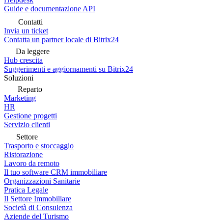
Guide e documentazione API
Contatti
Invia un ticket
Contatta un partner locale di Bitrix24
Da leggere
Hub crescita
Suggerimenti e aggiornamenti su Bitrix24
Soluzioni
Reparto
Marketing
HR
Gestione progetti
Servizio clienti
Settore
Trasporto e stoccaggio
Ristorazione
Lavoro da remoto
Il tuo software CRM immobiliare
Organizzazioni Sanitarie
Pratica Legale
Il Settore Immobiliare
Società di Consulenza
Aziende del Turismo