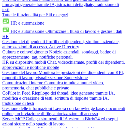
immagini generate tramite IA, istruzioni dettagliate, traduzione di
testi
Tutte le funzionalità per Siti e negozi
HR e automazione
HR e automazione
Ottimizzare i flussi di lavoro e gestire i dati
HR
Gestione dei dipendenti
Profili dei dipendenti, struttura aziendale,
autorizzazioni di accesso, Active Directory
Cultura e coinvolgimento
Notizie aziendali, sondaggi, badge di
apprezzamento, tag, notifiche personali
HR su dispositivi mobili
Chat, videochiamate, profili dei dipendenti,
approvazioni e notifiche mobile
Gestione del lavoro
Monitora le prestazioni dei dipendenti con KPI,
rapporti di lavoro, visualizzazione Supervisione
Comunicazioni interne
Comunica tramite annunci video,
promemoria, chat pubbliche e private
CoPilot in Feed
Riepilogo dei thread, idee generate tramite IA,
modifica e creazione di testi, scrittura di risposte tramite IA,
traduzione di testi
Gestione delle informazioni
Lavora con knowledge base, documenti
online, archiviazione di file, autorizzazioni di accesso
Server MCP
Collega strumenti di IA esterni a Bitrix24 ed esegui
azioni sicure nello spazio di lavoro