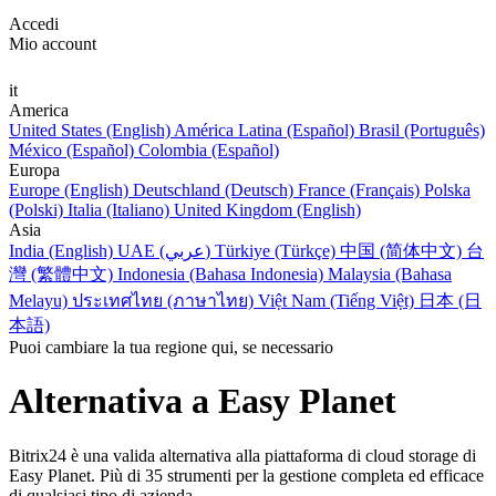
Accedi
Mio account
it
America
United States (English)
América Latina (Español)
Brasil (Português)
México (Español)
Colombia (Español)
Europa
Europe (English)
Deutschland (Deutsch)
France (Français)
Polska
(Polski)
Italia (Italiano)
United Kingdom (English)
Asia
India (English)
UAE (عربي)
Türkiye (Türkçe)
中国 (简体中文)
台
灣 (繁體中文)
Indonesia (Bahasa Indonesia)
Malaysia (Bahasa
Melayu)
ประเทศไทย (ภาษาไทย)
Việt Nam (Tiếng Việt)
日本 (日
本語)
Puoi cambiare la tua regione qui, se necessario
Alternativa a Easy Planet
Bitrix24 è una valida alternativa alla piattaforma di cloud storage di
Easy Planet. Più di 35 strumenti per la gestione completa ed efficace
di qualsiasi tipo di azienda.