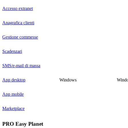
Accesso extranet
Anagrafica clienti
Gestione commesse
Scadenzari
SMS/e-mail di massa
App desktop
Windows
Wind
App mobile
Marketplace
PRO Easy Planet