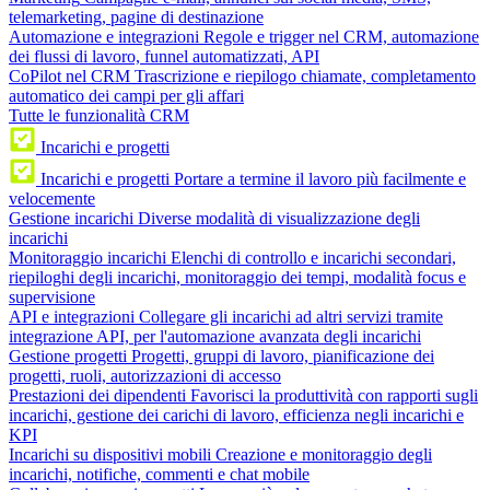
telemarketing, pagine di destinazione
Automazione e integrazioni
Regole e trigger nel CRM, automazione
dei flussi di lavoro, funnel automatizzati, API
CoPilot nel CRM
Trascrizione e riepilogo chiamate, completamento
automatico dei campi per gli affari
Tutte le funzionalità CRM
Incarichi e progetti
Incarichi e progetti
Portare a termine il lavoro più facilmente e
velocemente
Gestione incarichi
Diverse modalità di visualizzazione degli
incarichi
Monitoraggio incarichi
Elenchi di controllo e incarichi secondari,
riepiloghi degli incarichi, monitoraggio dei tempi, modalità focus e
supervisione
API e integrazioni
Collegare gli incarichi ad altri servizi tramite
integrazione API, per l'automazione avanzata degli incarichi
Gestione progetti
Progetti, gruppi di lavoro, pianificazione dei
progetti, ruoli, autorizzazioni di accesso
Prestazioni dei dipendenti
Favorisci la produttività con rapporti sugli
incarichi, gestione dei carichi di lavoro, efficienza negli incarichi e
KPI
Incarichi su dispositivi mobili
Creazione e monitoraggio degli
incarichi, notifiche, commenti e chat mobile