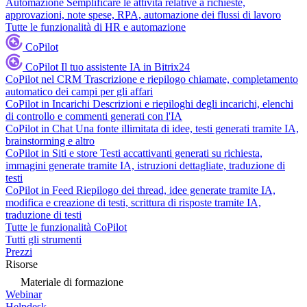
Automazione
Semplificare le attività relative a richieste,
approvazioni, note spese, RPA, automazione dei flussi di lavoro
Tutte le funzionalità di HR e automazione
CoPilot
CoPilot
Il tuo assistente IA in Bitrix24
CoPilot nel CRM
Trascrizione e riepilogo chiamate, completamento
automatico dei campi per gli affari
CoPilot in Incarichi
Descrizioni e riepiloghi degli incarichi, elenchi
di controllo e commenti generati con l'IA
CoPilot in Chat
Una fonte illimitata di idee, testi generati tramite IA,
brainstorming e altro
CoPilot in Siti e store
Testi accattivanti generati su richiesta,
immagini generate tramite IA, istruzioni dettagliate, traduzione di
testi
CoPilot in Feed
Riepilogo dei thread, idee generate tramite IA,
modifica e creazione di testi, scrittura di risposte tramite IA,
traduzione di testi
Tutte le funzionalità CoPilot
Tutti gli strumenti
Prezzi
Risorse
Materiale di formazione
Webinar
Helpdesk