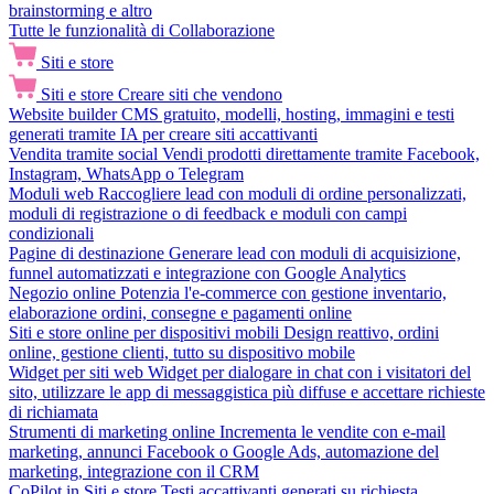
brainstorming e altro
Tutte le funzionalità di Collaborazione
Siti e store
Siti e store
Creare siti che vendono
Website builder
CMS gratuito, modelli, hosting, immagini e testi
generati tramite IA per creare siti accattivanti
Vendita tramite social
Vendi prodotti direttamente tramite Facebook,
Instagram, WhatsApp o Telegram
Moduli web
Raccogliere lead con moduli di ordine personalizzati,
moduli di registrazione o di feedback e moduli con campi
condizionali
Pagine di destinazione
Generare lead con moduli di acquisizione,
funnel automatizzati e integrazione con Google Analytics
Negozio online
Potenzia l'e-commerce con gestione inventario,
elaborazione ordini, consegne e pagamenti online
Siti e store online per dispositivi mobili
Design reattivo, ordini
online, gestione clienti, tutto su dispositivo mobile
Widget per siti web
Widget per dialogare in chat con i visitatori del
sito, utilizzare le app di messaggistica più diffuse e accettare richieste
di richiamata
Strumenti di marketing online
Incrementa le vendite con e-mail
marketing, annunci Facebook o Google Ads, automazione del
marketing, integrazione con il CRM
CoPilot in Siti e store
Testi accattivanti generati su richiesta,