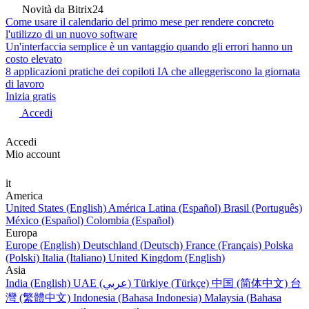
Novità da Bitrix24
Come usare il calendario del primo mese per rendere concreto
l'utilizzo di un nuovo software
Un'interfaccia semplice è un vantaggio quando gli errori hanno un
costo elevato
8 applicazioni pratiche dei copiloti IA che alleggeriscono la giornata
di lavoro
Inizia gratis
Accedi
Accedi
Mio account
it
America
United States (English)
América Latina (Español)
Brasil (Português)
México (Español)
Colombia (Español)
Europa
Europe (English)
Deutschland (Deutsch)
France (Français)
Polska
(Polski)
Italia (Italiano)
United Kingdom (English)
Asia
India (English)
UAE (عربي)
Türkiye (Türkçe)
中国 (简体中文)
台
灣 (繁體中文)
Indonesia (Bahasa Indonesia)
Malaysia (Bahasa