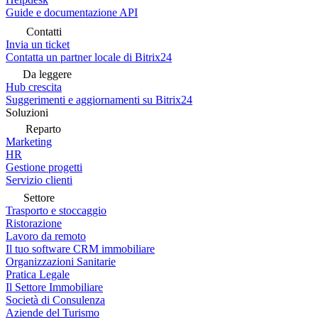
Guide e documentazione API
Contatti
Invia un ticket
Contatta un partner locale di Bitrix24
Da leggere
Hub crescita
Suggerimenti e aggiornamenti su Bitrix24
Soluzioni
Reparto
Marketing
HR
Gestione progetti
Servizio clienti
Settore
Trasporto e stoccaggio
Ristorazione
Lavoro da remoto
Il tuo software CRM immobiliare
Organizzazioni Sanitarie
Pratica Legale
Il Settore Immobiliare
Società di Consulenza
Aziende del Turismo