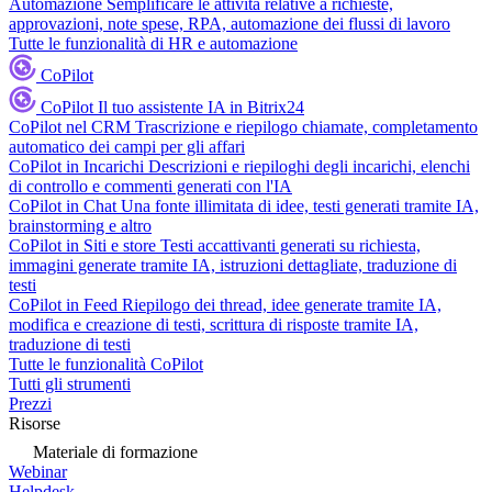
Automazione
Semplificare le attività relative a richieste,
approvazioni, note spese, RPA, automazione dei flussi di lavoro
Tutte le funzionalità di HR e automazione
CoPilot
CoPilot
Il tuo assistente IA in Bitrix24
CoPilot nel CRM
Trascrizione e riepilogo chiamate, completamento
automatico dei campi per gli affari
CoPilot in Incarichi
Descrizioni e riepiloghi degli incarichi, elenchi
di controllo e commenti generati con l'IA
CoPilot in Chat
Una fonte illimitata di idee, testi generati tramite IA,
brainstorming e altro
CoPilot in Siti e store
Testi accattivanti generati su richiesta,
immagini generate tramite IA, istruzioni dettagliate, traduzione di
testi
CoPilot in Feed
Riepilogo dei thread, idee generate tramite IA,
modifica e creazione di testi, scrittura di risposte tramite IA,
traduzione di testi
Tutte le funzionalità CoPilot
Tutti gli strumenti
Prezzi
Risorse
Materiale di formazione
Webinar
Helpdesk