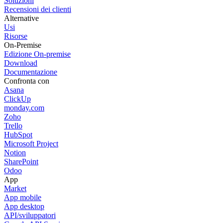
Soluzioni
Recensioni dei clienti
Alternative
Usi
Risorse
On-Premise
Edizione On-premise
Download
Documentazione
Confronta con
Asana
ClickUp
monday.com
Zoho
Trello
HubSpot
Microsoft Project
Notion
SharePoint
Odoo
App
Market
App mobile
App desktop
API/sviluppatori