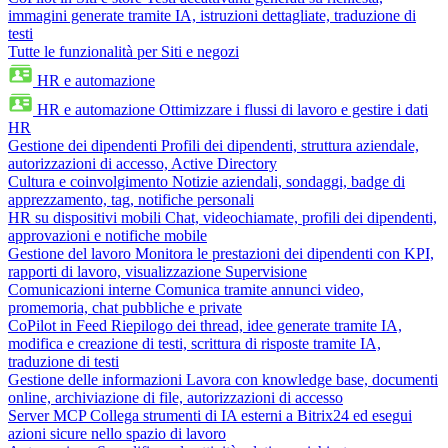
immagini generate tramite IA, istruzioni dettagliate, traduzione di
testi
Tutte le funzionalità per Siti e negozi
HR e automazione
HR e automazione
Ottimizzare i flussi di lavoro e gestire i dati
HR
Gestione dei dipendenti
Profili dei dipendenti, struttura aziendale,
autorizzazioni di accesso, Active Directory
Cultura e coinvolgimento
Notizie aziendali, sondaggi, badge di
apprezzamento, tag, notifiche personali
HR su dispositivi mobili
Chat, videochiamate, profili dei dipendenti,
approvazioni e notifiche mobile
Gestione del lavoro
Monitora le prestazioni dei dipendenti con KPI,
rapporti di lavoro, visualizzazione Supervisione
Comunicazioni interne
Comunica tramite annunci video,
promemoria, chat pubbliche e private
CoPilot in Feed
Riepilogo dei thread, idee generate tramite IA,
modifica e creazione di testi, scrittura di risposte tramite IA,
traduzione di testi
Gestione delle informazioni
Lavora con knowledge base, documenti
online, archiviazione di file, autorizzazioni di accesso
Server MCP
Collega strumenti di IA esterni a Bitrix24 ed esegui
azioni sicure nello spazio di lavoro