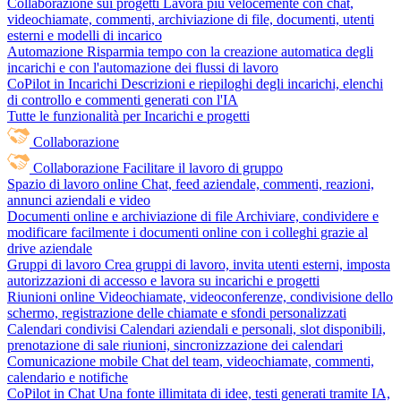
Collaborazione sui progetti
Lavora più velocemente con chat,
videochiamate, commenti, archiviazione di file, documenti, utenti
esterni e modelli di incarico
Automazione
Risparmia tempo con la creazione automatica degli
incarichi e con l'automazione dei flussi di lavoro
CoPilot in Incarichi
Descrizioni e riepiloghi degli incarichi, elenchi
di controllo e commenti generati con l'IA
Tutte le funzionalità per Incarichi e progetti
Collaborazione
Collaborazione
Facilitare il lavoro di gruppo
Spazio di lavoro online
Chat, feed aziendale, commenti, reazioni,
annunci aziendali e video
Documenti online e archiviazione di file
Archiviare, condividere e
modificare facilmente i documenti online con i colleghi grazie al
drive aziendale
Gruppi di lavoro
Crea gruppi di lavoro, invita utenti esterni, imposta
autorizzazioni di accesso e lavora su incarichi e progetti
Riunioni online
Videochiamate, videoconferenze, condivisione dello
schermo, registrazione delle chiamate e sfondi personalizzati
Calendari condivisi
Calendari aziendali e personali, slot disponibili,
prenotazione di sale riunioni, sincronizzazione dei calendari
Comunicazione mobile
Chat del team, videochiamate, commenti,
calendario e notifiche
CoPilot in Chat
Una fonte illimitata di idee, testi generati tramite IA,