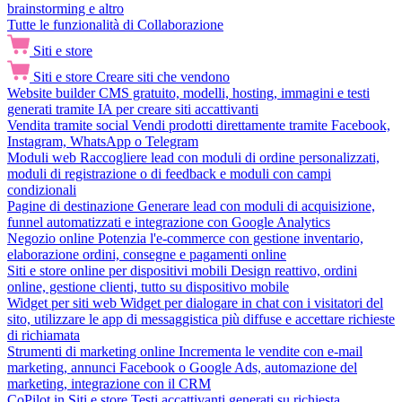
brainstorming e altro
Tutte le funzionalità di Collaborazione
Siti e store
Siti e store
Creare siti che vendono
Website builder
CMS gratuito, modelli, hosting, immagini e testi
generati tramite IA per creare siti accattivanti
Vendita tramite social
Vendi prodotti direttamente tramite Facebook,
Instagram, WhatsApp o Telegram
Moduli web
Raccogliere lead con moduli di ordine personalizzati,
moduli di registrazione o di feedback e moduli con campi
condizionali
Pagine di destinazione
Generare lead con moduli di acquisizione,
funnel automatizzati e integrazione con Google Analytics
Negozio online
Potenzia l'e-commerce con gestione inventario,
elaborazione ordini, consegne e pagamenti online
Siti e store online per dispositivi mobili
Design reattivo, ordini
online, gestione clienti, tutto su dispositivo mobile
Widget per siti web
Widget per dialogare in chat con i visitatori del
sito, utilizzare le app di messaggistica più diffuse e accettare richieste
di richiamata
Strumenti di marketing online
Incrementa le vendite con e-mail
marketing, annunci Facebook o Google Ads, automazione del
marketing, integrazione con il CRM
CoPilot in Siti e store
Testi accattivanti generati su richiesta,