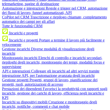
telemarketing, pagine di destinazione
Automazione e integrazioni
Regole e trigger nel CRM, automazione
dei flussi di lavoro, funnel automatizzati, API
CoPilot nel CRM
Trascrizione e riepilogo chiamate, completamento
automatico dei campi per gli affari
Tutte le funzionalità CRM
Incarichi e progetti
Incarichi e progetti
Portare a termine il lavoro più facilmente e
velocemente
Gestione incarichi
Diverse modalità di visualizzazione degli
incarichi
Monitoraggio incarichi
Elenchi di controllo e incarichi secondari,
riepiloghi degli incarichi, monitoraggio dei tempi, modalità focus e
supervisione
API e integrazioni
Collegare gli incarichi ad altri servizi tramite
integrazione API, per l'automazione avanzata degli incarichi
Gestione progetti
Progetti, gruppi di lavoro, pianificazione dei
progetti, ruoli, autorizzazioni di accesso
Prestazioni dei dipendenti
Favorisci la produttività con rapporti sugli
incarichi, gestione dei carichi di lavoro, efficienza negli incarichi e
KPI
Incarichi su dispositivi mobili
Creazione e monitoraggio degli
incarichi, notifiche, commenti e chat mobile