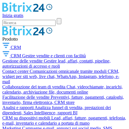
Inizia gratis
Prodotto
CRM
CRM
Gestire vendite e clienti con facilità
Gestione delle vendite
Gestire lead, affari, contatti, pipeline,
autorizzazioni di accesso e ruoli
Contact center
Comunicazioni omnicanale tramite moduli CRM,
widget per siti web, live chat, WhatsApp, Instagram, telefono, e-
mail
Collaborazione del team di vendita
Chat, videochiamate, incarichi,
calendario, archiviazione file, documenti online
Facilitazione delle vendite
Preventivi, fatture, pagamenti, cataloghi,
inventario, firma elettronica, CRM store
Analisi e rapporti
Analizza funnel di vendita, prestazioni dei
dipendenti, Sales Intelligence, rapporti BI
CRM su dispositivi mobili
Lead, affari, fatture, pagamenti, telefonia,
e-mail, inventario e calendario a portata di mano
Marketing
Campagne e-mail, annunci sui social media, SMS,