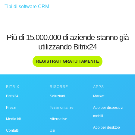
Tipi di software CRM
Più di 15.000.000 di aziende stanno già
utilizzando Bitrix24
REGISTRATI GRATUITAMENTE
BITRIX
RISORSE
APPS
Bitrix24
Soluzioni
Market
Prezzi
Testimonianze
App per dispositivi
mobili
Media kit
Alternative
App per desktop
Contatti
Usi