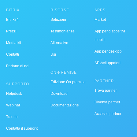
BITRIX
RISORSE
APPS
Bitrix24
Soluzioni
Market
Prezzi
Testimonianze
App per dispositivi
mobili
Media kit
Alternative
App per desktop
Contatti
Usi
API/sviluppatori
Parlano di noi
ON-PREMISE
PARTNER
Edizione On-premise
SUPPORTO
Trova partner
Helpdesk
Download
Diventa partner
Webinar
Documentazione
Accesso partner
Tutorial
Contatta il supporto