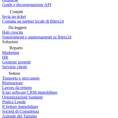
Guide e documentazione API
Contatti
Invia un ticket
Contatta un partner locale di Bitrix24
Da leggere
Hub crescita
Suggerimenti e aggiornamenti su Bitrix24
Soluzioni
Reparto
Marketing
HR
Gestione progetti
Servizio clienti
Settore
Trasporto e stoccaggio
Ristorazione
Lavoro da remoto
Il tuo software CRM immobiliare
Organizzazioni Sanitarie
Pratica Legale
Il Settore Immobiliare
Società di Consulenza
Aziende del Turismo