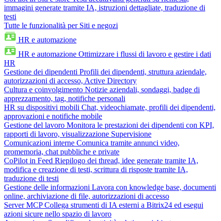
immagini generate tramite IA, istruzioni dettagliate, traduzione di
testi
Tutte le funzionalità per Siti e negozi
HR e automazione
HR e automazione
Ottimizzare i flussi di lavoro e gestire i dati
HR
Gestione dei dipendenti
Profili dei dipendenti, struttura aziendale,
autorizzazioni di accesso, Active Directory
Cultura e coinvolgimento
Notizie aziendali, sondaggi, badge di
apprezzamento, tag, notifiche personali
HR su dispositivi mobili
Chat, videochiamate, profili dei dipendenti,
approvazioni e notifiche mobile
Gestione del lavoro
Monitora le prestazioni dei dipendenti con KPI,
rapporti di lavoro, visualizzazione Supervisione
Comunicazioni interne
Comunica tramite annunci video,
promemoria, chat pubbliche e private
CoPilot in Feed
Riepilogo dei thread, idee generate tramite IA,
modifica e creazione di testi, scrittura di risposte tramite IA,
traduzione di testi
Gestione delle informazioni
Lavora con knowledge base, documenti
online, archiviazione di file, autorizzazioni di accesso
Server MCP
Collega strumenti di IA esterni a Bitrix24 ed esegui
azioni sicure nello spazio di lavoro