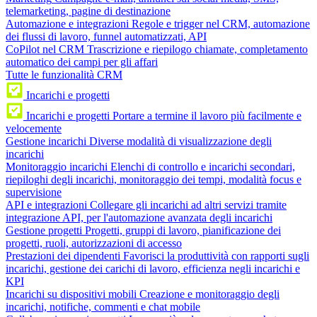
telemarketing, pagine di destinazione
Automazione e integrazioni
Regole e trigger nel CRM, automazione
dei flussi di lavoro, funnel automatizzati, API
CoPilot nel CRM
Trascrizione e riepilogo chiamate, completamento
automatico dei campi per gli affari
Tutte le funzionalità CRM
Incarichi e progetti
Incarichi e progetti
Portare a termine il lavoro più facilmente e
velocemente
Gestione incarichi
Diverse modalità di visualizzazione degli
incarichi
Monitoraggio incarichi
Elenchi di controllo e incarichi secondari,
riepiloghi degli incarichi, monitoraggio dei tempi, modalità focus e
supervisione
API e integrazioni
Collegare gli incarichi ad altri servizi tramite
integrazione API, per l'automazione avanzata degli incarichi
Gestione progetti
Progetti, gruppi di lavoro, pianificazione dei
progetti, ruoli, autorizzazioni di accesso
Prestazioni dei dipendenti
Favorisci la produttività con rapporti sugli
incarichi, gestione dei carichi di lavoro, efficienza negli incarichi e
KPI
Incarichi su dispositivi mobili
Creazione e monitoraggio degli
incarichi, notifiche, commenti e chat mobile