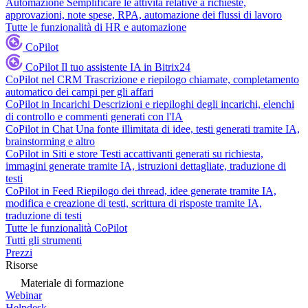
Automazione
Semplificare le attività relative a richieste,
approvazioni, note spese, RPA, automazione dei flussi di lavoro
Tutte le funzionalità di HR e automazione
CoPilot
CoPilot
Il tuo assistente IA in Bitrix24
CoPilot nel CRM
Trascrizione e riepilogo chiamate, completamento
automatico dei campi per gli affari
CoPilot in Incarichi
Descrizioni e riepiloghi degli incarichi, elenchi
di controllo e commenti generati con l'IA
CoPilot in Chat
Una fonte illimitata di idee, testi generati tramite IA,
brainstorming e altro
CoPilot in Siti e store
Testi accattivanti generati su richiesta,
immagini generate tramite IA, istruzioni dettagliate, traduzione di
testi
CoPilot in Feed
Riepilogo dei thread, idee generate tramite IA,
modifica e creazione di testi, scrittura di risposte tramite IA,
traduzione di testi
Tutte le funzionalità CoPilot
Tutti gli strumenti
Prezzi
Risorse
Materiale di formazione
Webinar
Helpdesk