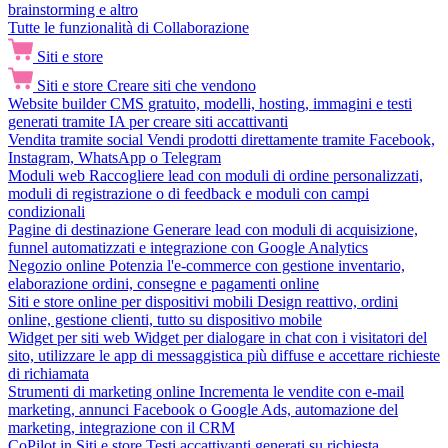
brainstorming e altro
Tutte le funzionalità di Collaborazione
Siti e store
Siti e store
Creare siti che vendono
Website builder
CMS gratuito, modelli, hosting, immagini e testi
generati tramite IA per creare siti accattivanti
Vendita tramite social
Vendi prodotti direttamente tramite Facebook,
Instagram, WhatsApp o Telegram
Moduli web
Raccogliere lead con moduli di ordine personalizzati,
moduli di registrazione o di feedback e moduli con campi
condizionali
Pagine di destinazione
Generare lead con moduli di acquisizione,
funnel automatizzati e integrazione con Google Analytics
Negozio online
Potenzia l'e-commerce con gestione inventario,
elaborazione ordini, consegne e pagamenti online
Siti e store online per dispositivi mobili
Design reattivo, ordini
online, gestione clienti, tutto su dispositivo mobile
Widget per siti web
Widget per dialogare in chat con i visitatori del
sito, utilizzare le app di messaggistica più diffuse e accettare richieste
di richiamata
Strumenti di marketing online
Incrementa le vendite con e-mail
marketing, annunci Facebook o Google Ads, automazione del
marketing, integrazione con il CRM
CoPilot in Siti e store
Testi accattivanti generati su richiesta,