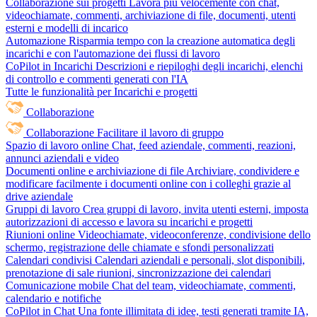
Collaborazione sui progetti
Lavora più velocemente con chat,
videochiamate, commenti, archiviazione di file, documenti, utenti
esterni e modelli di incarico
Automazione
Risparmia tempo con la creazione automatica degli
incarichi e con l'automazione dei flussi di lavoro
CoPilot in Incarichi
Descrizioni e riepiloghi degli incarichi, elenchi
di controllo e commenti generati con l'IA
Tutte le funzionalità per Incarichi e progetti
Collaborazione
Collaborazione
Facilitare il lavoro di gruppo
Spazio di lavoro online
Chat, feed aziendale, commenti, reazioni,
annunci aziendali e video
Documenti online e archiviazione di file
Archiviare, condividere e
modificare facilmente i documenti online con i colleghi grazie al
drive aziendale
Gruppi di lavoro
Crea gruppi di lavoro, invita utenti esterni, imposta
autorizzazioni di accesso e lavora su incarichi e progetti
Riunioni online
Videochiamate, videoconferenze, condivisione dello
schermo, registrazione delle chiamate e sfondi personalizzati
Calendari condivisi
Calendari aziendali e personali, slot disponibili,
prenotazione di sale riunioni, sincronizzazione dei calendari
Comunicazione mobile
Chat del team, videochiamate, commenti,
calendario e notifiche
CoPilot in Chat
Una fonte illimitata di idee, testi generati tramite IA,