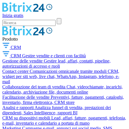
Inizia gratis
Prodotto
CRM
CRM
Gestire vendite e clienti con facilità
Gestione delle vendite
Gestire lead, affari, contatti, pipeline,
autorizzazioni di accesso e ruoli
Contact center
Comunicazioni omnicanale tramite moduli CRM,
widget per siti web, live chat, WhatsApp, Instagram, telefono, e-
mail
Collaborazione del team di vendita
Chat, videochiamate, incarichi,
calendario, archiviazione file, documenti online
Facilitazione delle vendite
Preventivi, fatture, pagamenti, cataloghi,
inventario, firma elettronica, CRM store
Analisi e rapporti
Analizza funnel di vendita, prestazioni dei
dipendenti, Sales Intelligence, rapporti BI
CRM su dispositivi mobili
Lead, affari, fatture, pagamenti, telefonia,
e-mail, inventario e calendario a portata di mano
Marketing
Campagne e-mail, annunci sui social media, SMS,