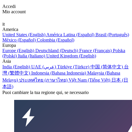
Accedi
Mio account
it
America
United States (English)
América Latina (Español)
Brasil (Português)
México (Español)
Colombia (Español)
Europa
Europe (English)
Deutschland (Deutsch)
France (Français)
Polska
(Polski)
Italia (Italiano)
United Kingdom (English)
Asia
India (English)
UAE (عربي)
Türkiye (Türkçe)
中国 (简体中文)
台
灣 (繁體中文)
Indonesia (Bahasa Indonesia)
Malaysia (Bahasa
Melayu)
ประเทศไทย (ภาษาไทย)
Việt Nam (Tiếng Việt)
日本 (日
本語)
Puoi cambiare la tua regione qui, se necessario