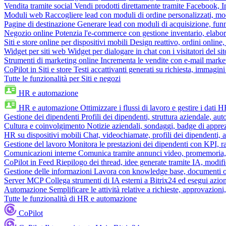
Vendita tramite social
Vendi prodotti direttamente tramite Facebook,
Moduli web
Raccogliere lead con moduli di ordine personalizzati, mo
Pagine di destinazione
Generare lead con moduli di acquisizione, fun
Negozio online
Potenzia l'e-commerce con gestione inventario, elabo
Siti e store online per dispositivi mobili
Design reattivo, ordini online, 
Widget per siti web
Widget per dialogare in chat con i visitatori del sit
Strumenti di marketing online
Incrementa le vendite con e-mail mark
CoPilot in Siti e store
Testi accattivanti generati su richiesta, immagini 
Tutte le funzionalità per Siti e negozi
HR e automazione
HR e automazione
Ottimizzare i flussi di lavoro e gestire i dati 
Gestione dei dipendenti
Profili dei dipendenti, struttura aziendale, au
Cultura e coinvolgimento
Notizie aziendali, sondaggi, badge di apprez
HR su dispositivi mobili
Chat, videochiamate, profili dei dipendenti, 
Gestione del lavoro
Monitora le prestazioni dei dipendenti con KPI, r
Comunicazioni interne
Comunica tramite annunci video, promemoria, 
CoPilot in Feed
Riepilogo dei thread, idee generate tramite IA, modifica
Gestione delle informazioni
Lavora con knowledge base, documenti onli
Server MCP
Collega strumenti di IA esterni a Bitrix24 ed esegui azion
Automazione
Semplificare le attività relative a richieste, approvazio
Tutte le funzionalità di HR e automazione
CoPilot