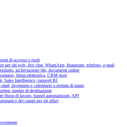
azioni di accesso e ruoli
per siti web, live chat, WhatsApp, Instagram, telefono, e-mail
lendario, archiviazione file, documenti online
nventario, firma elettronica, CRM store
i, Sales Intelligence, rapporti BI
 e-mail, inventario e calendario a portata di mano
eting, pagine di destinazione
 flussi di lavoro, funnel automatizzati, API
tomatico dei campi per gli affari
elocemente