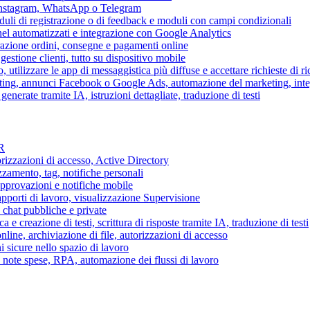
 Instagram, WhatsApp o Telegram
duli di registrazione o di feedback e moduli con campi condizionali
nel automatizzati e integrazione con Google Analytics
razione ordini, consegne e pagamenti online
gestione clienti, tutto su dispositivo mobile
o, utilizzare le app di messaggistica più diffuse e accettare richieste di r
eting, annunci Facebook o Google Ads, automazione del marketing, in
generate tramite IA, istruzioni dettagliate, traduzione di testi
HR
torizzazioni di accesso, Active Directory
zamento, tag, notifiche personali
approvazioni e notifiche mobile
apporti di lavoro, visualizzazione Supervisione
chat pubbliche e private
 e creazione di testi, scrittura di risposte tramite IA, traduzione di testi
ne, archiviazione di file, autorizzazioni di accesso
i sicure nello spazio di lavoro
ni, note spese, RPA, automazione dei flussi di lavoro