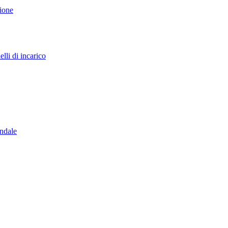
sione
lli di incarico
endale