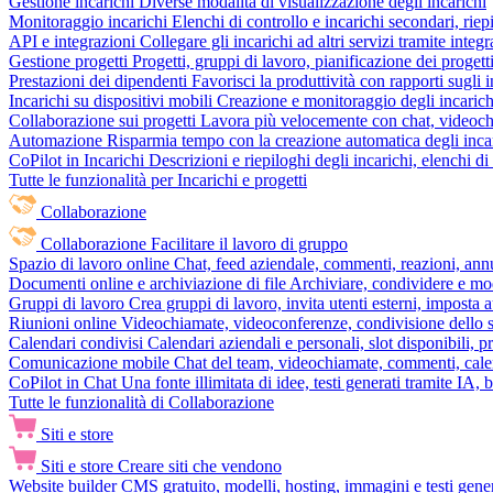
Gestione incarichi
Diverse modalità di visualizzazione degli incarichi
Monitoraggio incarichi
Elenchi di controllo e incarichi secondari, rie
API e integrazioni
Collegare gli incarichi ad altri servizi tramite inte
Gestione progetti
Progetti, gruppi di lavoro, pianificazione dei progetti
Prestazioni dei dipendenti
Favorisci la produttività con rapporti sugli i
Incarichi su dispositivi mobili
Creazione e monitoraggio degli incarich
Collaborazione sui progetti
Lavora più velocemente con chat, videochia
Automazione
Risparmia tempo con la creazione automatica degli incar
CoPilot in Incarichi
Descrizioni e riepiloghi degli incarichi, elenchi d
Tutte le funzionalità per Incarichi e progetti
Collaborazione
Collaborazione
Facilitare il lavoro di gruppo
Spazio di lavoro online
Chat, feed aziendale, commenti, reazioni, ann
Documenti online e archiviazione di file
Archiviare, condividere e mod
Gruppi di lavoro
Crea gruppi di lavoro, invita utenti esterni, imposta a
Riunioni online
Videochiamate, videoconferenze, condivisione dello sc
Calendari condivisi
Calendari aziendali e personali, slot disponibili, p
Comunicazione mobile
Chat del team, videochiamate, commenti, calen
CoPilot in Chat
Una fonte illimitata di idee, testi generati tramite IA, 
Tutte le funzionalità di Collaborazione
Siti e store
Siti e store
Creare siti che vendono
Website builder
CMS gratuito, modelli, hosting, immagini e testi genera