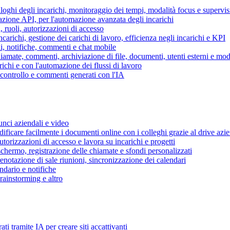
piloghi degli incarichi, monitoraggio dei tempi, modalità focus e supervi
grazione API, per l'automazione avanzata degli incarichi
, ruoli, autorizzazioni di accesso
ncarichi, gestione dei carichi di lavoro, efficienza negli incarichi e KPI
i, notifiche, commenti e chat mobile
mate, commenti, archiviazione di file, documenti, utenti esterni e mode
ichi e con l'automazione dei flussi di lavoro
i controllo e commenti generati con l'IA
unci aziendali e video
ificare facilmente i documenti online con i colleghi grazie al drive azi
utorizzazioni di accesso e lavora su incarichi e progetti
hermo, registrazione delle chiamate e sfondi personalizzati
renotazione di sale riunioni, sincronizzazione dei calendari
dario e notifiche
brainstorming e altro
ti tramite IA per creare siti accattivanti