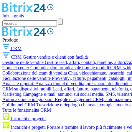
Inizia gratis
Prodotto
CRM
CRM
Gestire vendite e clienti con facilità
Gestione delle vendite
Gestire lead, affari, contatti, pipeline, autorizz
Contact center
Comunicazioni omnicanale tramite moduli CRM, widget 
Collaborazione del team di vendita
Chat, videochiamate, incarichi, ca
Facilitazione delle vendite
Preventivi, fatture, pagamenti, cataloghi, i
Analisi e rapporti
Analizza funnel di vendita, prestazioni dei dipendent
CRM su dispositivi mobili
Lead, affari, fatture, pagamenti, telefonia,
Marketing
Campagne e-mail, annunci sui social media, SMS, telemark
Automazione e integrazioni
Regole e trigger nel CRM, automazione dei
CoPilot nel CRM
Trascrizione e riepilogo chiamate, completamento au
Tutte le funzionalità CRM
Incarichi e progetti
Incarichi e progetti
Portare a termine il lavoro più facilmente e v