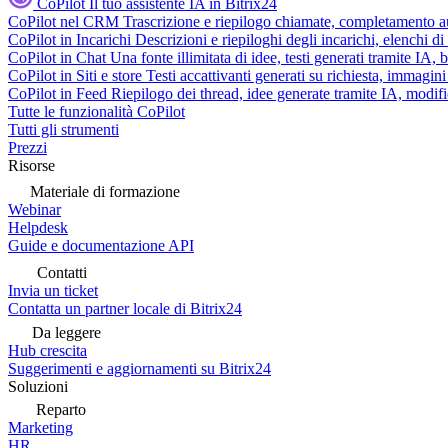
CoPilot
Il tuo assistente IA in Bitrix24
CoPilot nel CRM
Trascrizione e riepilogo chiamate, completamento au
CoPilot in Incarichi
Descrizioni e riepiloghi degli incarichi, elenchi d
CoPilot in Chat
Una fonte illimitata di idee, testi generati tramite IA, 
CoPilot in Siti e store
Testi accattivanti generati su richiesta, immagini 
CoPilot in Feed
Riepilogo dei thread, idee generate tramite IA, modifica
Tutte le funzionalità CoPilot
Tutti gli strumenti
Prezzi
Risorse
Materiale di formazione
Webinar
Helpdesk
Guide e documentazione API
Contatti
Invia un ticket
Contatta un partner locale di Bitrix24
Da leggere
Hub crescita
Suggerimenti e aggiornamenti su Bitrix24
Soluzioni
Reparto
Marketing
HR