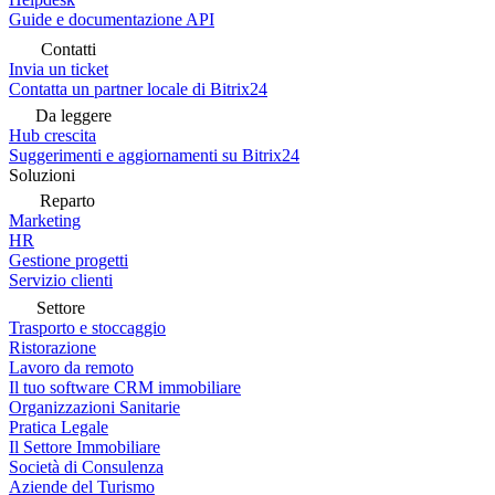
Guide e documentazione API
Contatti
Invia un ticket
Contatta un partner locale di Bitrix24
Da leggere
Hub crescita
Suggerimenti e aggiornamenti su Bitrix24
Soluzioni
Reparto
Marketing
HR
Gestione progetti
Servizio clienti
Settore
Trasporto e stoccaggio
Ristorazione
Lavoro da remoto
Il tuo software CRM immobiliare
Organizzazioni Sanitarie
Pratica Legale
Il Settore Immobiliare
Società di Consulenza
Aziende del Turismo