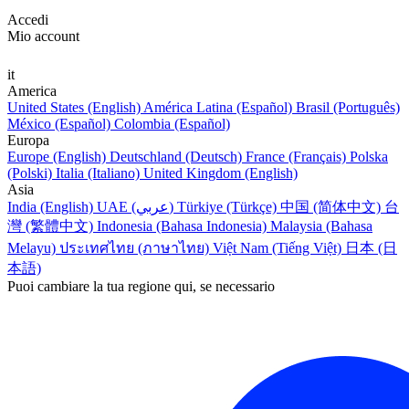
Accedi
Mio account
it
America
United States (English)
América Latina (Español)
Brasil (Português)
México (Español)
Colombia (Español)
Europa
Europe (English)
Deutschland (Deutsch)
France (Français)
Polska
(Polski)
Italia (Italiano)
United Kingdom (English)
Asia
India (English)
UAE (عربي)
Türkiye (Türkçe)
中国 (简体中文)
台
灣 (繁體中文)
Indonesia (Bahasa Indonesia)
Malaysia (Bahasa
Melayu)
ประเทศไทย (ภาษาไทย)
Việt Nam (Tiếng Việt)
日本 (日
本語)
Puoi cambiare la tua regione qui, se necessario