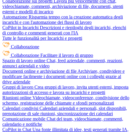
Collaborazione sui progetti
Lavora più velocemente con chat,
videochiamate, commenti, archiviazione di file, documenti, utenti
esterni e modelli di incarico
Automazione
Risparmia tempo con la creazione automatica degli
incarichi e con l'automazione dei flussi di lavoro
CoPilot in Incarichi
Descrizioni e riepiloghi degli incarichi, elenchi
di controllo e commenti generati con l'IA
Tutte le funzionalità per Incarichi e progetti
Collaborazione
Collaborazione
Facilitare il lavoro di gruppo
Spazio di lavoro online
Chat, feed aziendale, commenti, reazioni,
annunci aziendali e video
Documenti online e archiviazione di file
Archiviare, condividere e
modificare facilmente i documenti online con i colleghi grazie al
drive aziendale
Gruppi di lavoro
Crea gruppi di lavoro, invita utenti esterni, imposta
autorizzazioni di accesso e lavora su incarichi e progetti
Riunioni online
Videochiamate, videoconferenze, condivisione dello
schermo, registrazione delle chiamate e sfondi personalizzati
Calendari condivisi
Calendari aziendali e personali, slot disponibili,
prenotazione di sale riunioni, sincronizzazione dei calendari
Comunicazione mobile
Chat del team, videochiamate, commenti,
calendario e notifiche
CoPilot in Chat
Una fonte illimitata di idee, testi generati tramite IA,