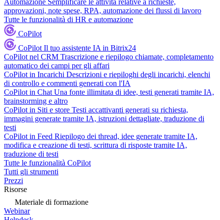
Automazione
Semplificare le attività relative a richieste,
approvazioni, note spese, RPA, automazione dei flussi di lavoro
Tutte le funzionalità di HR e automazione
CoPilot
CoPilot
Il tuo assistente IA in Bitrix24
CoPilot nel CRM
Trascrizione e riepilogo chiamate, completamento
automatico dei campi per gli affari
CoPilot in Incarichi
Descrizioni e riepiloghi degli incarichi, elenchi
di controllo e commenti generati con l'IA
CoPilot in Chat
Una fonte illimitata di idee, testi generati tramite IA,
brainstorming e altro
CoPilot in Siti e store
Testi accattivanti generati su richiesta,
immagini generate tramite IA, istruzioni dettagliate, traduzione di
testi
CoPilot in Feed
Riepilogo dei thread, idee generate tramite IA,
modifica e creazione di testi, scrittura di risposte tramite IA,
traduzione di testi
Tutte le funzionalità CoPilot
Tutti gli strumenti
Prezzi
Risorse
Materiale di formazione
Webinar
Helpdesk