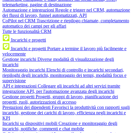
telemarketing, pagine di destinazione
Automazione e integrazioni
Regole e trigger nel CRM, automazione
dei flussi di lavoro, funnel automatizzati, API
CoPilot nel CRM
Trascrizione e riepilogo chiamate, completamento
automatico dei campi per gli affari
Tutte le funzionalità CRM
Incarichi e progetti
Incarichi e progetti
Portare a termine il lavoro più facilmente e
velocemente
Gestione incarichi
Diverse modalità di visualizzazione degli
incarichi
Monitoraggio incarichi
Elenchi di controllo e incarichi secondari,
riepiloghi degli incarichi, monitoraggio dei tempi, modalità focus e
supervisione
API e integrazioni
Collegare gli incarichi ad altri servizi tramite
integrazione API, per l'automazione avanzata degli incarichi
Gestione progetti
Progetti, gruppi di lavoro, pianificazione dei
progetti, ruoli, autorizzazioni di accesso
Prestazioni dei dipendenti
Favorisci la produttività con rapporti sugli
incarichi, gestione dei carichi di lavoro, efficienza negli incarichi e
KPI
Incarichi su dispositivi mobili
Creazione e monitoraggio degli
incarichi, notifiche, commenti e chat mobile