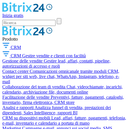
Inizia gratis
Prodotto
CRM
CRM
Gestire vendite e clienti con facilità
Gestione delle vendite
Gestire lead, affari, contatti, pipeline,
autorizzazioni di accesso e ruoli
Contact center
Comunicazioni omnicanale tramite moduli CRM,
widget per siti web, live chat, WhatsApp, Instagram, telefono, e-
mail
Collaborazione del team di vendita
Chat, videochiamate, incarichi,
calendario, archiviazione file, documenti online
Facilitazione delle vendite
Preventivi, fatture, pagamenti, cataloghi,
inventario, firma elettronica, CRM store
Analisi e rapporti
Analizza funnel di vendita, prestazioni dei
dipendenti, Sales Intelligence, rapporti BI
CRM su dispositivi mobili
Lead, affari, fatture, pagamenti, telefonia,
e-mail, inventario e calendario a portata di mano
Marketing
Campagne e-mail, annunci sui social media, SMS,