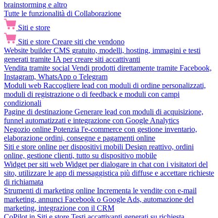
brainstorming e altro
Tutte le funzionalità di Collaborazione
Siti e store
Siti e store
Creare siti che vendono
Website builder
CMS gratuito, modelli, hosting, immagini e testi
generati tramite IA per creare siti accattivanti
Vendita tramite social
Vendi prodotti direttamente tramite Facebook,
Instagram, WhatsApp o Telegram
Moduli web
Raccogliere lead con moduli di ordine personalizzati,
moduli di registrazione o di feedback e moduli con campi
condizionali
Pagine di destinazione
Generare lead con moduli di acquisizione,
funnel automatizzati e integrazione con Google Analytics
Negozio online
Potenzia l'e-commerce con gestione inventario,
elaborazione ordini, consegne e pagamenti online
Siti e store online per dispositivi mobili
Design reattivo, ordini
online, gestione clienti, tutto su dispositivo mobile
Widget per siti web
Widget per dialogare in chat con i visitatori del
sito, utilizzare le app di messaggistica più diffuse e accettare richieste
di richiamata
Strumenti di marketing online
Incrementa le vendite con e-mail
marketing, annunci Facebook o Google Ads, automazione del
marketing, integrazione con il CRM
CoPilot in Siti e store
Testi accattivanti generati su richiesta,