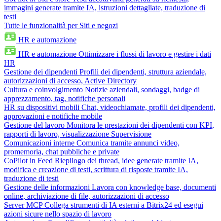
immagini generate tramite IA, istruzioni dettagliate, traduzione di
testi
Tutte le funzionalità per Siti e negozi
HR e automazione
HR e automazione
Ottimizzare i flussi di lavoro e gestire i dati
HR
Gestione dei dipendenti
Profili dei dipendenti, struttura aziendale,
autorizzazioni di accesso, Active Directory
Cultura e coinvolgimento
Notizie aziendali, sondaggi, badge di
apprezzamento, tag, notifiche personali
HR su dispositivi mobili
Chat, videochiamate, profili dei dipendenti,
approvazioni e notifiche mobile
Gestione del lavoro
Monitora le prestazioni dei dipendenti con KPI,
rapporti di lavoro, visualizzazione Supervisione
Comunicazioni interne
Comunica tramite annunci video,
promemoria, chat pubbliche e private
CoPilot in Feed
Riepilogo dei thread, idee generate tramite IA,
modifica e creazione di testi, scrittura di risposte tramite IA,
traduzione di testi
Gestione delle informazioni
Lavora con knowledge base, documenti
online, archiviazione di file, autorizzazioni di accesso
Server MCP
Collega strumenti di IA esterni a Bitrix24 ed esegui
azioni sicure nello spazio di lavoro