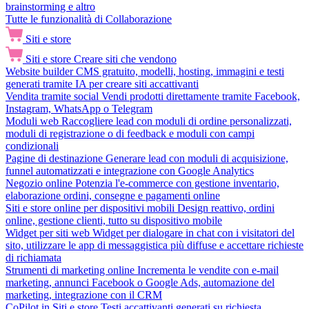
brainstorming e altro
Tutte le funzionalità di Collaborazione
Siti e store
Siti e store
Creare siti che vendono
Website builder
CMS gratuito, modelli, hosting, immagini e testi
generati tramite IA per creare siti accattivanti
Vendita tramite social
Vendi prodotti direttamente tramite Facebook,
Instagram, WhatsApp o Telegram
Moduli web
Raccogliere lead con moduli di ordine personalizzati,
moduli di registrazione o di feedback e moduli con campi
condizionali
Pagine di destinazione
Generare lead con moduli di acquisizione,
funnel automatizzati e integrazione con Google Analytics
Negozio online
Potenzia l'e-commerce con gestione inventario,
elaborazione ordini, consegne e pagamenti online
Siti e store online per dispositivi mobili
Design reattivo, ordini
online, gestione clienti, tutto su dispositivo mobile
Widget per siti web
Widget per dialogare in chat con i visitatori del
sito, utilizzare le app di messaggistica più diffuse e accettare richieste
di richiamata
Strumenti di marketing online
Incrementa le vendite con e-mail
marketing, annunci Facebook o Google Ads, automazione del
marketing, integrazione con il CRM
CoPilot in Siti e store
Testi accattivanti generati su richiesta,