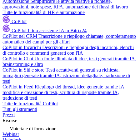
Automazione
Semplificare le attività relative a richieste,
approvazioni, note spese, RPA, automazione dei flussi di lavoro
Tutte le funzionalità di HR e automazione
CoPilot
CoPilot
Il tuo assistente IA in Bitrix24
CoPilot nel CRM
Trascrizione e riepilogo chiamate, completamento
automatico dei campi per gli affari
CoPilot in Incarichi
Descrizioni e riepiloghi degli incarichi, elenchi
di controllo e commenti generati con l'IA
CoPilot in Chat
Una fonte illimitata di idee, testi generati tramite IA,
brainstorming e altro
CoPilot in Siti e store
Testi accattivanti generati su richiesta,
immagini generate tramite IA, istruzioni dettagliate, traduzione di
testi
CoPilot in Feed
Riepilogo dei thread, idee generate tramite IA,
modifica e creazione di testi, scrittura di risposte tramite IA,
traduzione di testi
Tutte le funzionalità CoPilot
Tutti gli strumenti
Prezzi
Risorse
Materiale di formazione
Webinar
Helpdesk