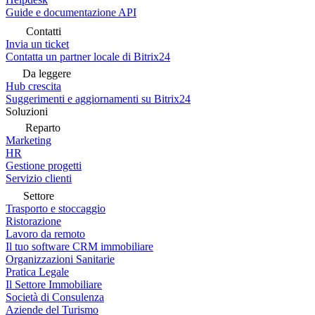
Guide e documentazione API
Contatti
Invia un ticket
Contatta un partner locale di Bitrix24
Da leggere
Hub crescita
Suggerimenti e aggiornamenti su Bitrix24
Soluzioni
Reparto
Marketing
HR
Gestione progetti
Servizio clienti
Settore
Trasporto e stoccaggio
Ristorazione
Lavoro da remoto
Il tuo software CRM immobiliare
Organizzazioni Sanitarie
Pratica Legale
Il Settore Immobiliare
Società di Consulenza
Aziende del Turismo