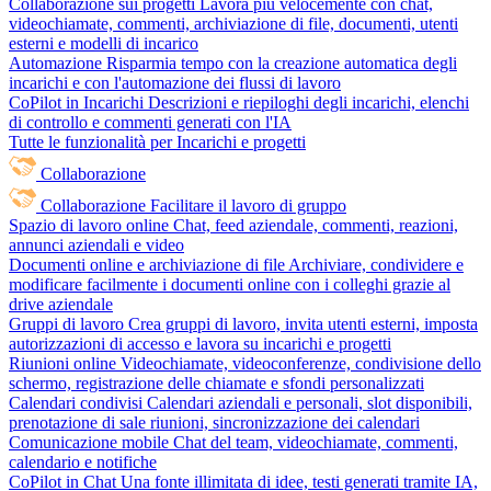
Collaborazione sui progetti
Lavora più velocemente con chat,
videochiamate, commenti, archiviazione di file, documenti, utenti
esterni e modelli di incarico
Automazione
Risparmia tempo con la creazione automatica degli
incarichi e con l'automazione dei flussi di lavoro
CoPilot in Incarichi
Descrizioni e riepiloghi degli incarichi, elenchi
di controllo e commenti generati con l'IA
Tutte le funzionalità per Incarichi e progetti
Collaborazione
Collaborazione
Facilitare il lavoro di gruppo
Spazio di lavoro online
Chat, feed aziendale, commenti, reazioni,
annunci aziendali e video
Documenti online e archiviazione di file
Archiviare, condividere e
modificare facilmente i documenti online con i colleghi grazie al
drive aziendale
Gruppi di lavoro
Crea gruppi di lavoro, invita utenti esterni, imposta
autorizzazioni di accesso e lavora su incarichi e progetti
Riunioni online
Videochiamate, videoconferenze, condivisione dello
schermo, registrazione delle chiamate e sfondi personalizzati
Calendari condivisi
Calendari aziendali e personali, slot disponibili,
prenotazione di sale riunioni, sincronizzazione dei calendari
Comunicazione mobile
Chat del team, videochiamate, commenti,
calendario e notifiche
CoPilot in Chat
Una fonte illimitata di idee, testi generati tramite IA,