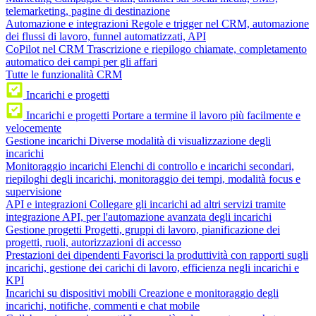
telemarketing, pagine di destinazione
Automazione e integrazioni
Regole e trigger nel CRM, automazione
dei flussi di lavoro, funnel automatizzati, API
CoPilot nel CRM
Trascrizione e riepilogo chiamate, completamento
automatico dei campi per gli affari
Tutte le funzionalità CRM
Incarichi e progetti
Incarichi e progetti
Portare a termine il lavoro più facilmente e
velocemente
Gestione incarichi
Diverse modalità di visualizzazione degli
incarichi
Monitoraggio incarichi
Elenchi di controllo e incarichi secondari,
riepiloghi degli incarichi, monitoraggio dei tempi, modalità focus e
supervisione
API e integrazioni
Collegare gli incarichi ad altri servizi tramite
integrazione API, per l'automazione avanzata degli incarichi
Gestione progetti
Progetti, gruppi di lavoro, pianificazione dei
progetti, ruoli, autorizzazioni di accesso
Prestazioni dei dipendenti
Favorisci la produttività con rapporti sugli
incarichi, gestione dei carichi di lavoro, efficienza negli incarichi e
KPI
Incarichi su dispositivi mobili
Creazione e monitoraggio degli
incarichi, notifiche, commenti e chat mobile