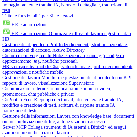
immagini generate tramite IA, istruzioni dettagliate, traduzione di
testi
Tutte le funzionalità per Siti e negozi
HR e automazione
HR e automazione
Ottimizzare i flussi di lavoro e gestire i dati
HR
Gestione dei dipendenti
Profili dei dipendenti, struttura aziendale,
autorizzazioni di accesso, Active Directory
Cultura e coinvolgimento
Notizie aziendali, sondaggi, badge di
apprezzamento, tag, notifiche personali
HR su dispositivi mobili
Chat, videochiamate, profili dei dipendenti,
approvazioni e notifiche mobile
Gestione del lavoro
Monitora le prestazioni dei dipendenti con KPI,
rapporti di lavoro, visualizzazione Supervisione
Comunicazioni interne
Comunica tramite annunci video,
promemoria, chat pubbliche e private
CoPilot in Feed
Riepilogo dei thread, idee generate tramite IA,
modifica e creazione di testi, scrittura di risposte tramite IA,
traduzione di testi
Gestione delle informazioni
Lavora con knowledge base, documenti
online, archiviazione di file, autorizzazioni di accesso
Server MCP
Collega strumenti di IA esterni a Bitrix24 ed esegui
azioni sicure nello spazio di lavoro