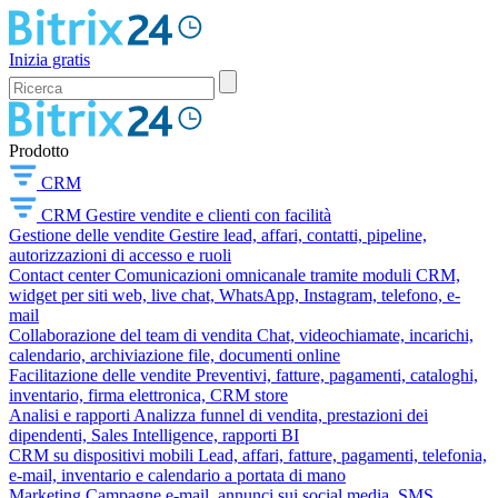
Inizia gratis
Prodotto
CRM
CRM
Gestire vendite e clienti con facilità
Gestione delle vendite
Gestire lead, affari, contatti, pipeline,
autorizzazioni di accesso e ruoli
Contact center
Comunicazioni omnicanale tramite moduli CRM,
widget per siti web, live chat, WhatsApp, Instagram, telefono, e-
mail
Collaborazione del team di vendita
Chat, videochiamate, incarichi,
calendario, archiviazione file, documenti online
Facilitazione delle vendite
Preventivi, fatture, pagamenti, cataloghi,
inventario, firma elettronica, CRM store
Analisi e rapporti
Analizza funnel di vendita, prestazioni dei
dipendenti, Sales Intelligence, rapporti BI
CRM su dispositivi mobili
Lead, affari, fatture, pagamenti, telefonia,
e-mail, inventario e calendario a portata di mano
Marketing
Campagne e-mail, annunci sui social media, SMS,