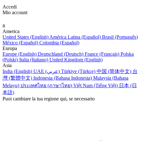
Accedi
Mio account
it
America
United States (English)
América Latina (Español)
Brasil (Português)
México (Español)
Colombia (Español)
Europa
Europe (English)
Deutschland (Deutsch)
France (Français)
Polska
(Polski)
Italia (Italiano)
United Kingdom (English)
Asia
India (English)
UAE (عربي)
Türkiye (Türkçe)
中国 (简体中文)
台
灣 (繁體中文)
Indonesia (Bahasa Indonesia)
Malaysia (Bahasa
Melayu)
ประเทศไทย (ภาษาไทย)
Việt Nam (Tiếng Việt)
日本 (日
本語)
Puoi cambiare la tua regione qui, se necessario