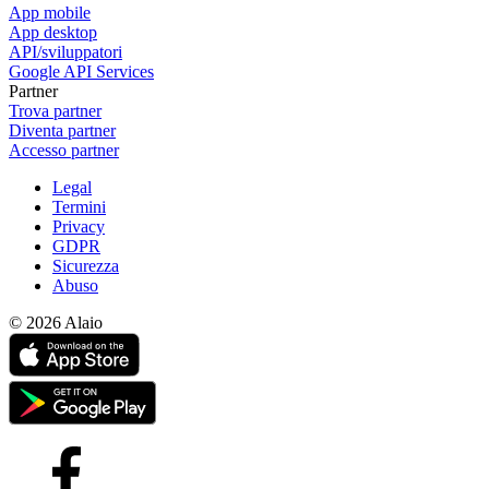
App mobile
App desktop
API/sviluppatori
Google API Services
Partner
Trova partner
Diventa partner
Accesso partner
Legal
Termini
Privacy
GDPR
Sicurezza
Abuso
© 2026 Alaio