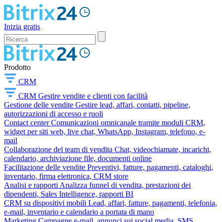
Inizia gratis
Prodotto
CRM
CRM
Gestire vendite e clienti con facilità
Gestione delle vendite
Gestire lead, affari, contatti, pipeline,
autorizzazioni di accesso e ruoli
Contact center
Comunicazioni omnicanale tramite moduli CRM,
widget per siti web, live chat, WhatsApp, Instagram, telefono, e-
mail
Collaborazione del team di vendita
Chat, videochiamate, incarichi,
calendario, archiviazione file, documenti online
Facilitazione delle vendite
Preventivi, fatture, pagamenti, cataloghi,
inventario, firma elettronica, CRM store
Analisi e rapporti
Analizza funnel di vendita, prestazioni dei
dipendenti, Sales Intelligence, rapporti BI
CRM su dispositivi mobili
Lead, affari, fatture, pagamenti, telefonia,
e-mail, inventario e calendario a portata di mano
Marketing
Campagne e-mail, annunci sui social media, SMS,