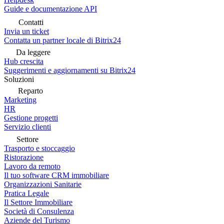
Guide e documentazione API
Contatti
Invia un ticket
Contatta un partner locale di Bitrix24
Da leggere
Hub crescita
Suggerimenti e aggiornamenti su Bitrix24
Soluzioni
Reparto
Marketing
HR
Gestione progetti
Servizio clienti
Settore
Trasporto e stoccaggio
Ristorazione
Lavoro da remoto
Il tuo software CRM immobiliare
Organizzazioni Sanitarie
Pratica Legale
Il Settore Immobiliare
Società di Consulenza
Aziende del Turismo