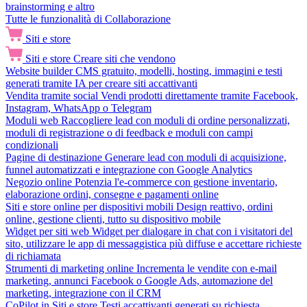
brainstorming e altro
Tutte le funzionalità di Collaborazione
Siti e store
Siti e store
Creare siti che vendono
Website builder
CMS gratuito, modelli, hosting, immagini e testi
generati tramite IA per creare siti accattivanti
Vendita tramite social
Vendi prodotti direttamente tramite Facebook,
Instagram, WhatsApp o Telegram
Moduli web
Raccogliere lead con moduli di ordine personalizzati,
moduli di registrazione o di feedback e moduli con campi
condizionali
Pagine di destinazione
Generare lead con moduli di acquisizione,
funnel automatizzati e integrazione con Google Analytics
Negozio online
Potenzia l'e-commerce con gestione inventario,
elaborazione ordini, consegne e pagamenti online
Siti e store online per dispositivi mobili
Design reattivo, ordini
online, gestione clienti, tutto su dispositivo mobile
Widget per siti web
Widget per dialogare in chat con i visitatori del
sito, utilizzare le app di messaggistica più diffuse e accettare richieste
di richiamata
Strumenti di marketing online
Incrementa le vendite con e-mail
marketing, annunci Facebook o Google Ads, automazione del
marketing, integrazione con il CRM
CoPilot in Siti e store
Testi accattivanti generati su richiesta,