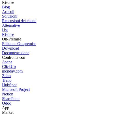
Risorse
Blog
Articoli
Soluzioni
Recensioni dei clienti
Alternative
Usi
Risorse
On-Premise
Edizione On-premise
Download
Documentazione
Confronta con
Asana
ClickUp
monday.com
Zoho
Trello
HubSpot
Microsoft Project
Notion
SharePoint
Odoo
App
Market