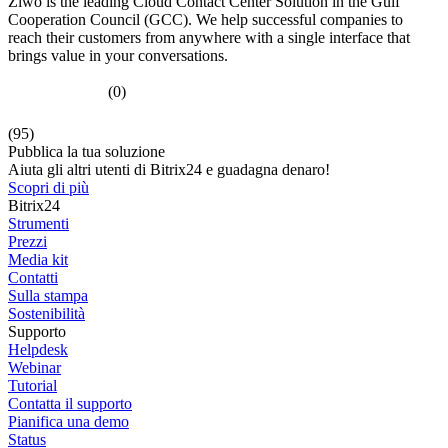
Ziwo is the leading Cloud Contact Center Solution in the Gulf
Cooperation Council (GCC). We help successful companies to
reach their customers from anywhere with a single interface that
brings value in your conversations.
(0)
(95)
Pubblica la tua soluzione
Aiuta gli altri utenti di Bitrix24 e guadagna denaro!
Scopri di più
Bitrix24
Strumenti
Prezzi
Media kit
Contatti
Sulla stampa
Sostenibilità
Supporto
Helpdesk
Webinar
Tutorial
Contatta il supporto
Pianifica una demo
Status