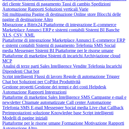
del cliente
Sistemi di pagamento
Tassi di cambio
Spedizioni
Automazione
Rapporti
Soluzioni verticali
Varie
Siti multipagina
Pagine di destinazione
Online store
Blocchi delle
pagine di destinazione
Altro
Migrazione a Bitrix24
Piattaforme di integrazione
E-commerce
Marketplace
Annunci
ERP e sistemi contabili
Sistemi BI
Banche
XLS, CSV, XML
Piattaforme di integrazione
Marketplace
Annunci
E-commerce
ERP
e sistemi contabili
Sistemi di pagamento
Telefonia
SMS
Social
media
Messenger
Sistemi BI
Piattaforme per le risorse umane
Piattaforme di marketing
Sistemi di incarichi
Archiviazione cloud
MCP
Analisi di terze parti
Sales Intelligence
Vendite
Telefonia
Incarichi
Dipendenti
Chat bot
Script intelligenti
Flussi di lavoro
Regole di automazione
Trigger
Chat bot
Soluzioni per CoPilot
Produttività
Gestione progetti
Gestione dei tempi e dei costi
Helpdesk
Automazione
Rapporti
Integrazioni
Piattaforme di marketing
Sales Intelligence
SMS
Campagne e-mail e
newsletter
Chiamate automatizzate
Call center
Automazione
Telefonia
SMS
E-mail
Messenger
Social media
Live chat
Callback
Preimpostazioni soluzione
Knowledge base
Script intelligenti
Modelli di pagine iniziali
Piattaforme per le risorse umane
Formazione
Motivazione
Rapporti
Automazione
Altro