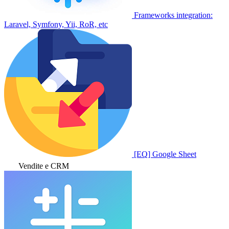
Frameworks integration:
Laravel, Symfony, Yii, RoR, etc
[EQ] Google Sheet
Vendite e CRM