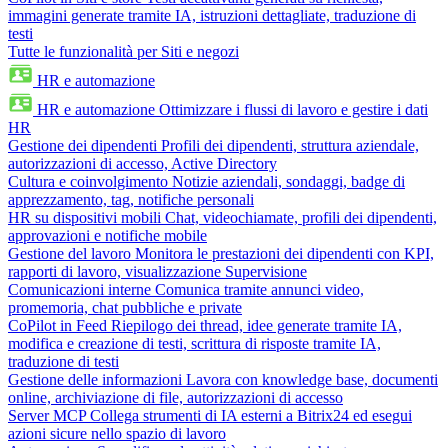
immagini generate tramite IA, istruzioni dettagliate, traduzione di
testi
Tutte le funzionalità per Siti e negozi
HR e automazione
HR e automazione
Ottimizzare i flussi di lavoro e gestire i dati
HR
Gestione dei dipendenti
Profili dei dipendenti, struttura aziendale,
autorizzazioni di accesso, Active Directory
Cultura e coinvolgimento
Notizie aziendali, sondaggi, badge di
apprezzamento, tag, notifiche personali
HR su dispositivi mobili
Chat, videochiamate, profili dei dipendenti,
approvazioni e notifiche mobile
Gestione del lavoro
Monitora le prestazioni dei dipendenti con KPI,
rapporti di lavoro, visualizzazione Supervisione
Comunicazioni interne
Comunica tramite annunci video,
promemoria, chat pubbliche e private
CoPilot in Feed
Riepilogo dei thread, idee generate tramite IA,
modifica e creazione di testi, scrittura di risposte tramite IA,
traduzione di testi
Gestione delle informazioni
Lavora con knowledge base, documenti
online, archiviazione di file, autorizzazioni di accesso
Server MCP
Collega strumenti di IA esterni a Bitrix24 ed esegui
azioni sicure nello spazio di lavoro