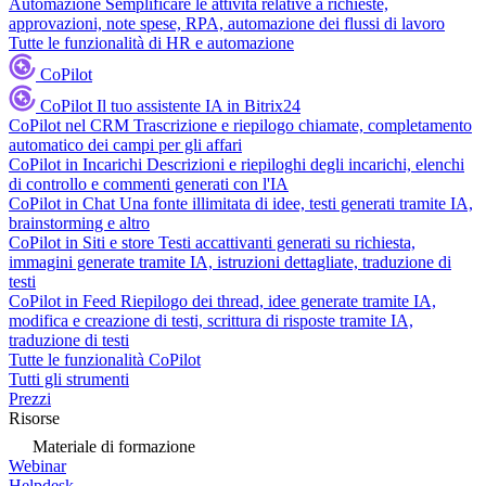
Automazione
Semplificare le attività relative a richieste,
approvazioni, note spese, RPA, automazione dei flussi di lavoro
Tutte le funzionalità di HR e automazione
CoPilot
CoPilot
Il tuo assistente IA in Bitrix24
CoPilot nel CRM
Trascrizione e riepilogo chiamate, completamento
automatico dei campi per gli affari
CoPilot in Incarichi
Descrizioni e riepiloghi degli incarichi, elenchi
di controllo e commenti generati con l'IA
CoPilot in Chat
Una fonte illimitata di idee, testi generati tramite IA,
brainstorming e altro
CoPilot in Siti e store
Testi accattivanti generati su richiesta,
immagini generate tramite IA, istruzioni dettagliate, traduzione di
testi
CoPilot in Feed
Riepilogo dei thread, idee generate tramite IA,
modifica e creazione di testi, scrittura di risposte tramite IA,
traduzione di testi
Tutte le funzionalità CoPilot
Tutti gli strumenti
Prezzi
Risorse
Materiale di formazione
Webinar
Helpdesk