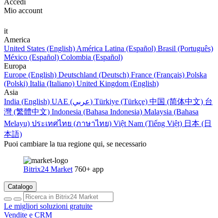
Accedi
Mio account
it
America
United States (English)
América Latina (Español)
Brasil (Português)
México (Español)
Colombia (Español)
Europa
Europe (English)
Deutschland (Deutsch)
France (Français)
Polska
(Polski)
Italia (Italiano)
United Kingdom (English)
Asia
India (English)
UAE (عربي)
Türkiye (Türkçe)
中国 (简体中文)
台
灣 (繁體中文)
Indonesia (Bahasa Indonesia)
Malaysia (Bahasa
Melayu)
ประเทศไทย (ภาษาไทย)
Việt Nam (Tiếng Việt)
日本 (日
本語)
Puoi cambiare la tua regione qui, se necessario
Bitrix24 Market
760+ app
Catalogo
Le migliori soluzioni gratuite
Vendite e CRM