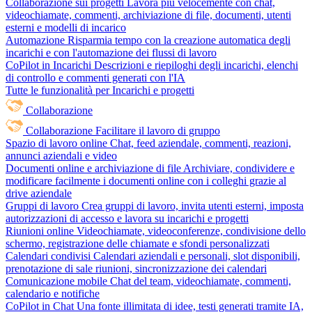
Collaborazione sui progetti
Lavora più velocemente con chat,
videochiamate, commenti, archiviazione di file, documenti, utenti
esterni e modelli di incarico
Automazione
Risparmia tempo con la creazione automatica degli
incarichi e con l'automazione dei flussi di lavoro
CoPilot in Incarichi
Descrizioni e riepiloghi degli incarichi, elenchi
di controllo e commenti generati con l'IA
Tutte le funzionalità per Incarichi e progetti
Collaborazione
Collaborazione
Facilitare il lavoro di gruppo
Spazio di lavoro online
Chat, feed aziendale, commenti, reazioni,
annunci aziendali e video
Documenti online e archiviazione di file
Archiviare, condividere e
modificare facilmente i documenti online con i colleghi grazie al
drive aziendale
Gruppi di lavoro
Crea gruppi di lavoro, invita utenti esterni, imposta
autorizzazioni di accesso e lavora su incarichi e progetti
Riunioni online
Videochiamate, videoconferenze, condivisione dello
schermo, registrazione delle chiamate e sfondi personalizzati
Calendari condivisi
Calendari aziendali e personali, slot disponibili,
prenotazione di sale riunioni, sincronizzazione dei calendari
Comunicazione mobile
Chat del team, videochiamate, commenti,
calendario e notifiche
CoPilot in Chat
Una fonte illimitata di idee, testi generati tramite IA,