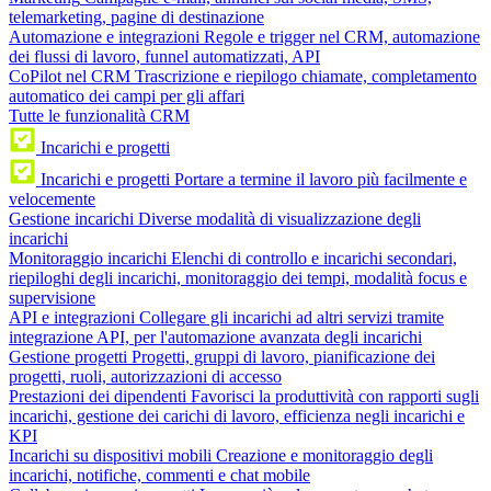
telemarketing, pagine di destinazione
Automazione e integrazioni
Regole e trigger nel CRM, automazione
dei flussi di lavoro, funnel automatizzati, API
CoPilot nel CRM
Trascrizione e riepilogo chiamate, completamento
automatico dei campi per gli affari
Tutte le funzionalità CRM
Incarichi e progetti
Incarichi e progetti
Portare a termine il lavoro più facilmente e
velocemente
Gestione incarichi
Diverse modalità di visualizzazione degli
incarichi
Monitoraggio incarichi
Elenchi di controllo e incarichi secondari,
riepiloghi degli incarichi, monitoraggio dei tempi, modalità focus e
supervisione
API e integrazioni
Collegare gli incarichi ad altri servizi tramite
integrazione API, per l'automazione avanzata degli incarichi
Gestione progetti
Progetti, gruppi di lavoro, pianificazione dei
progetti, ruoli, autorizzazioni di accesso
Prestazioni dei dipendenti
Favorisci la produttività con rapporti sugli
incarichi, gestione dei carichi di lavoro, efficienza negli incarichi e
KPI
Incarichi su dispositivi mobili
Creazione e monitoraggio degli
incarichi, notifiche, commenti e chat mobile