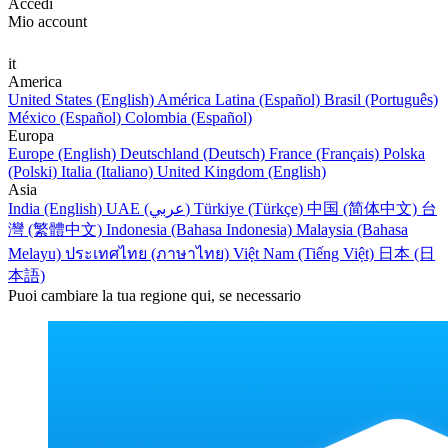
Accedi
Mio account
it
America
United States (English)
América Latina (Español)
Brasil (Português)
México (Español)
Colombia (Español)
Europa
Europe (English)
Deutschland (Deutsch)
France (Français)
Polska
(Polski)
Italia (Italiano)
United Kingdom (English)
Asia
India (English)
UAE (عربي)
Türkiye (Türkçe)
中国 (简体中文)
台
灣 (繁體中文)
Indonesia (Bahasa Indonesia)
Malaysia (Bahasa
Melayu)
ประเทศไทย (ภาษาไทย)
Việt Nam (Tiếng Việt)
日本 (日
本語)
Puoi cambiare la tua regione qui, se necessario