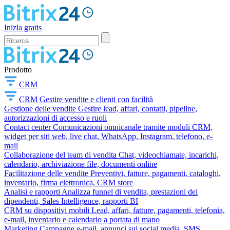
Inizia gratis
Prodotto
CRM
CRM
Gestire vendite e clienti con facilità
Gestione delle vendite
Gestire lead, affari, contatti, pipeline,
autorizzazioni di accesso e ruoli
Contact center
Comunicazioni omnicanale tramite moduli CRM,
widget per siti web, live chat, WhatsApp, Instagram, telefono, e-
mail
Collaborazione del team di vendita
Chat, videochiamate, incarichi,
calendario, archiviazione file, documenti online
Facilitazione delle vendite
Preventivi, fatture, pagamenti, cataloghi,
inventario, firma elettronica, CRM store
Analisi e rapporti
Analizza funnel di vendita, prestazioni dei
dipendenti, Sales Intelligence, rapporti BI
CRM su dispositivi mobili
Lead, affari, fatture, pagamenti, telefonia,
e-mail, inventario e calendario a portata di mano
Marketing
Campagne e-mail, annunci sui social media, SMS,