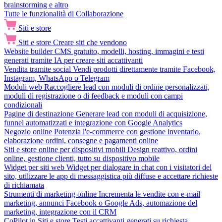
brainstorming e altro
Tutte le funzionalità di Collaborazione
Siti e store
Siti e store
Creare siti che vendono
Website builder
CMS gratuito, modelli, hosting, immagini e testi
generati tramite IA per creare siti accattivanti
Vendita tramite social
Vendi prodotti direttamente tramite Facebook,
Instagram, WhatsApp o Telegram
Moduli web
Raccogliere lead con moduli di ordine personalizzati,
moduli di registrazione o di feedback e moduli con campi
condizionali
Pagine di destinazione
Generare lead con moduli di acquisizione,
funnel automatizzati e integrazione con Google Analytics
Negozio online
Potenzia l'e-commerce con gestione inventario,
elaborazione ordini, consegne e pagamenti online
Siti e store online per dispositivi mobili
Design reattivo, ordini
online, gestione clienti, tutto su dispositivo mobile
Widget per siti web
Widget per dialogare in chat con i visitatori del
sito, utilizzare le app di messaggistica più diffuse e accettare richieste
di richiamata
Strumenti di marketing online
Incrementa le vendite con e-mail
marketing, annunci Facebook o Google Ads, automazione del
marketing, integrazione con il CRM
CoPilot in Siti e store
Testi accattivanti generati su richiesta,