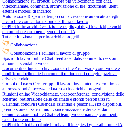
Collaborazione sui progetti
Lavora più velocemente con chat,
videochiamate, commenti, archiviazione di file, documenti, utenti
esterni e modelli di incarico
Automazione
Risparmia tempo con la creazione automatica degli
incarichi e con l'automazione dei flussi di lavoro
CoPilot in Incarichi
Descrizioni e riepiloghi degli incarichi, elenchi
di controllo e commenti generati con l'IA
Tutte le funzionalità per Incarichi e progetti
Collaborazione
Collaborazione
Facilitare il lavoro di gruppo
Spazio di lavoro online
Chat, feed aziendale, commenti, reazioni,
annunci aziendali e video
Documenti online e archiviazione di file
Archiviare, condividere e
modificare facilmente i documenti online con i colleghi grazie al
drive aziendale
Gruppi di lavoro
Crea gruppi di lavoro, invita utenti esterni, imposta
autorizzazioni di accesso e lavora su incarichi e progetti
Riunioni online
Videochiamate, videoconferenze, condivisione dello
schermo, registrazione delle chiamate e sfondi personalizzati
Calendari condivisi
Calendari aziendali e personali, slot disponibili,
prenotazione di sale riunioni, sincronizzazione dei calendari
Comunicazione mobile
Chat del team, videochiamate, commenti,
calendario e notifiche
CoPilot in Chat
Una fonte illimitata di idee, testi generati tramite IA,