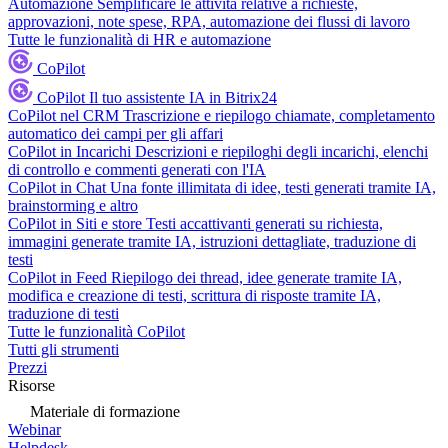
Automazione
Semplificare le attività relative a richieste,
approvazioni, note spese, RPA, automazione dei flussi di lavoro
Tutte le funzionalità di HR e automazione
CoPilot
CoPilot
Il tuo assistente IA in Bitrix24
CoPilot nel CRM
Trascrizione e riepilogo chiamate, completamento
automatico dei campi per gli affari
CoPilot in Incarichi
Descrizioni e riepiloghi degli incarichi, elenchi
di controllo e commenti generati con l'IA
CoPilot in Chat
Una fonte illimitata di idee, testi generati tramite IA,
brainstorming e altro
CoPilot in Siti e store
Testi accattivanti generati su richiesta,
immagini generate tramite IA, istruzioni dettagliate, traduzione di
testi
CoPilot in Feed
Riepilogo dei thread, idee generate tramite IA,
modifica e creazione di testi, scrittura di risposte tramite IA,
traduzione di testi
Tutte le funzionalità CoPilot
Tutti gli strumenti
Prezzi
Risorse
Materiale di formazione
Webinar
Helpdesk