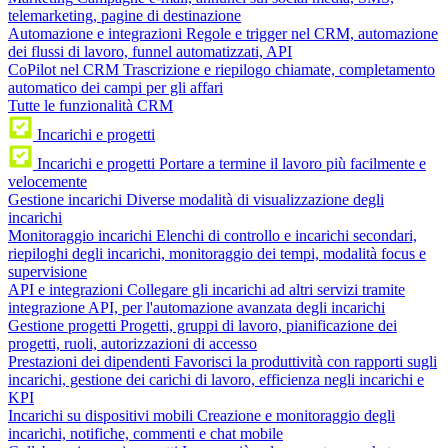
telemarketing, pagine di destinazione
Automazione e integrazioni
Regole e trigger nel CRM, automazione
dei flussi di lavoro, funnel automatizzati, API
CoPilot nel CRM
Trascrizione e riepilogo chiamate, completamento
automatico dei campi per gli affari
Tutte le funzionalità CRM
Incarichi e progetti
Incarichi e progetti
Portare a termine il lavoro più facilmente e
velocemente
Gestione incarichi
Diverse modalità di visualizzazione degli
incarichi
Monitoraggio incarichi
Elenchi di controllo e incarichi secondari,
riepiloghi degli incarichi, monitoraggio dei tempi, modalità focus e
supervisione
API e integrazioni
Collegare gli incarichi ad altri servizi tramite
integrazione API, per l'automazione avanzata degli incarichi
Gestione progetti
Progetti, gruppi di lavoro, pianificazione dei
progetti, ruoli, autorizzazioni di accesso
Prestazioni dei dipendenti
Favorisci la produttività con rapporti sugli
incarichi, gestione dei carichi di lavoro, efficienza negli incarichi e
KPI
Incarichi su dispositivi mobili
Creazione e monitoraggio degli
incarichi, notifiche, commenti e chat mobile