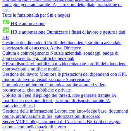
immagini generate tramite IA, istruzioni dettagliate, traduzione di
testi
Tutte le funzionalità per Siti e negozi
HR e automazione
HR e automazione
Ottimizzare i flussi di lavoro e gestire i dati
HR
Gestione dei dipendenti
Profili dei dipendenti, struttura aziendale,
autorizzazioni di accesso, Active Directory
Cultura e coinvolgimento
Notizie aziendali, sondaggi, badge di
apprezzamento, tag, notifiche personali
HR su dispositivi mobili
Chat, videochiamate, profili dei dipendenti,
approvazioni e notifiche mobile
Gestione del lavoro
Monitora le prestazioni dei dipendenti con KPI,
rapporti di lavoro, visualizzazione Supervisione
Comunicazioni interne
Comunica tramite annunci video,
promemoria, chat pubbliche e private
CoPilot in Feed
Riepilogo dei thread, idee generate tramite IA,
modifica e creazione di testi, scrittura di risposte tramite IA,
traduzione di testi
Gestione delle informazioni
Lavora con knowledge base, documenti
online, archiviazione di file, autorizzazioni di accesso
Server MCP
Collega strumenti di IA esterni a Bitrix24 ed esegui
azioni sicure nello spazio di lavoro