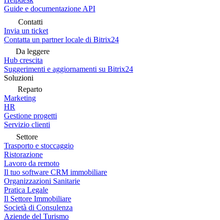
Guide e documentazione API
Contatti
Invia un ticket
Contatta un partner locale di Bitrix24
Da leggere
Hub crescita
Suggerimenti e aggiornamenti su Bitrix24
Soluzioni
Reparto
Marketing
HR
Gestione progetti
Servizio clienti
Settore
Trasporto e stoccaggio
Ristorazione
Lavoro da remoto
Il tuo software CRM immobiliare
Organizzazioni Sanitarie
Pratica Legale
Il Settore Immobiliare
Società di Consulenza
Aziende del Turismo