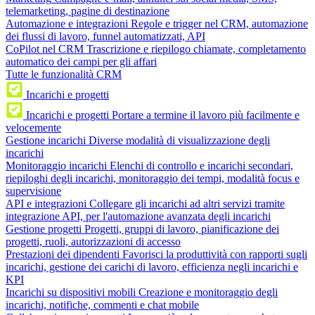
telemarketing, pagine di destinazione
Automazione e integrazioni
Regole e trigger nel CRM, automazione
dei flussi di lavoro, funnel automatizzati, API
CoPilot nel CRM
Trascrizione e riepilogo chiamate, completamento
automatico dei campi per gli affari
Tutte le funzionalità CRM
Incarichi e progetti
Incarichi e progetti
Portare a termine il lavoro più facilmente e
velocemente
Gestione incarichi
Diverse modalità di visualizzazione degli
incarichi
Monitoraggio incarichi
Elenchi di controllo e incarichi secondari,
riepiloghi degli incarichi, monitoraggio dei tempi, modalità focus e
supervisione
API e integrazioni
Collegare gli incarichi ad altri servizi tramite
integrazione API, per l'automazione avanzata degli incarichi
Gestione progetti
Progetti, gruppi di lavoro, pianificazione dei
progetti, ruoli, autorizzazioni di accesso
Prestazioni dei dipendenti
Favorisci la produttività con rapporti sugli
incarichi, gestione dei carichi di lavoro, efficienza negli incarichi e
KPI
Incarichi su dispositivi mobili
Creazione e monitoraggio degli
incarichi, notifiche, commenti e chat mobile