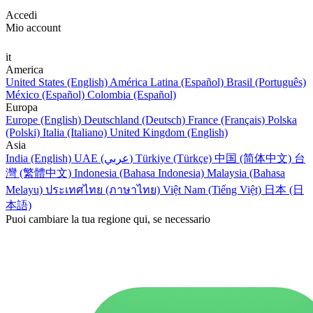
Accedi
Mio account
it
America
United States (English)
América Latina (Español)
Brasil (Português)
México (Español)
Colombia (Español)
Europa
Europe (English)
Deutschland (Deutsch)
France (Français)
Polska
(Polski)
Italia (Italiano)
United Kingdom (English)
Asia
India (English)
UAE (عربي)
Türkiye (Türkçe)
中国 (简体中文)
台
灣 (繁體中文)
Indonesia (Bahasa Indonesia)
Malaysia (Bahasa
Melayu)
ประเทศไทย (ภาษาไทย)
Việt Nam (Tiếng Việt)
日本 (日
本語)
Puoi cambiare la tua regione qui, se necessario