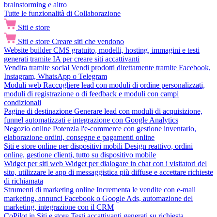
brainstorming e altro
Tutte le funzionalità di Collaborazione
Siti e store
Siti e store
Creare siti che vendono
Website builder
CMS gratuito, modelli, hosting, immagini e testi
generati tramite IA per creare siti accattivanti
Vendita tramite social
Vendi prodotti direttamente tramite Facebook,
Instagram, WhatsApp o Telegram
Moduli web
Raccogliere lead con moduli di ordine personalizzati,
moduli di registrazione o di feedback e moduli con campi
condizionali
Pagine di destinazione
Generare lead con moduli di acquisizione,
funnel automatizzati e integrazione con Google Analytics
Negozio online
Potenzia l'e-commerce con gestione inventario,
elaborazione ordini, consegne e pagamenti online
Siti e store online per dispositivi mobili
Design reattivo, ordini
online, gestione clienti, tutto su dispositivo mobile
Widget per siti web
Widget per dialogare in chat con i visitatori del
sito, utilizzare le app di messaggistica più diffuse e accettare richieste
di richiamata
Strumenti di marketing online
Incrementa le vendite con e-mail
marketing, annunci Facebook o Google Ads, automazione del
marketing, integrazione con il CRM
CoPilot in Siti e store
Testi accattivanti generati su richiesta,