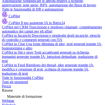
Automazione
Semplificare le attività relative a richieste,
approvazioni, note spese, RPA, automazione dei flussi di lavoro
Tutte le funzionalità di HR e automazione
CoPilot
CoPilot
Il tuo assistente IA in Bitrix24
CoPilot nel CRM
Trascrizione e riepilogo chiamate, completamento
automatico dei campi per gli affari
CoPilot in Incarichi
Descrizioni e riepiloghi degli incarichi, elenchi
di controllo e commenti generati con l'IA
CoPilot in Chat
Una fonte illimitata di idee, testi generati tramite IA,
brainstorming e altro
CoPilot in Siti e store
Testi accattivanti generati su richiesta,
immagini generate tramite IA, istruzioni dettagliate, traduzione di
testi
CoPilot in Feed
Riepilogo dei thread, idee generate tramite IA,
modifica e creazione di testi, scrittura di risposte tramite IA,
traduzione di testi
Tutte le funzionalità CoPilot
Tutti gli strumenti
Prezzi
Risorse
Materiale di formazione
Webinar
Helpdesk