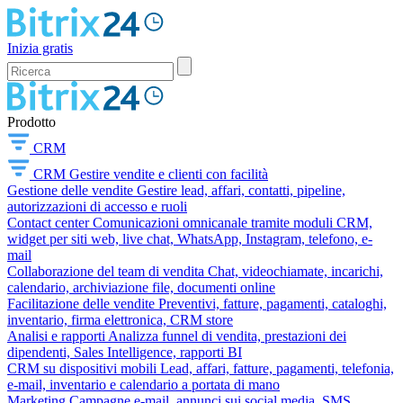
Inizia gratis
Prodotto
CRM
CRM
Gestire vendite e clienti con facilità
Gestione delle vendite
Gestire lead, affari, contatti, pipeline,
autorizzazioni di accesso e ruoli
Contact center
Comunicazioni omnicanale tramite moduli CRM,
widget per siti web, live chat, WhatsApp, Instagram, telefono, e-
mail
Collaborazione del team di vendita
Chat, videochiamate, incarichi,
calendario, archiviazione file, documenti online
Facilitazione delle vendite
Preventivi, fatture, pagamenti, cataloghi,
inventario, firma elettronica, CRM store
Analisi e rapporti
Analizza funnel di vendita, prestazioni dei
dipendenti, Sales Intelligence, rapporti BI
CRM su dispositivi mobili
Lead, affari, fatture, pagamenti, telefonia,
e-mail, inventario e calendario a portata di mano
Marketing
Campagne e-mail, annunci sui social media, SMS,