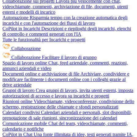
Collaborazione sui progetti
Lavora più velocemente con chat,
videochiamate, commenti, archiviazione di file, documenti, utenti
esterni e modelli di incarico
Automazione
Risparmia tempo con la creazione automatica degli
incarichi e con l'automazione dei flussi di lavoro
CoPilot in Incarichi
Descrizioni e riepiloghi degli incarichi, elenchi
di controllo e commenti generati con l'IA
Tutte le funzionalità per Incarichi e progetti
Collaborazione
Collaborazione
Facilitare il lavoro di gruppo
Spazio di lavoro online
Chat, feed aziendale, commenti, reazioni,
annunci aziendali e video
Documenti online e archiviazione di file
Archiviare, condividere e
modificare facilmente i documenti online con i colleghi grazie al
drive aziendale
Gruppi di lavoro
Crea gruppi di lavoro, invita utenti esterni, imposta
autorizzazioni di accesso e lavora su incarichi e progetti
Riunioni online
Videochiamate, videoconferenze, condivisione dello
schermo, registrazione delle chiamate e sfondi personalizzati
Calendari condivisi
Calendari aziendali e personali, slot disponibili,
prenotazione di sale riunioni, sincronizzazione dei calendari
Comunicazione mobile
Chat del team, videochiamate, commenti,
calendario e notifiche
CoPilot in Chat
Una fonte illimitata di idee, testi generati tramite IA,