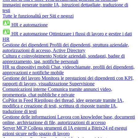
immagini generate tramite IA, istruzioni dettagliate, traduzione di
testi
Tutte le funzionalità per Siti e negozi
HR e automazione
HR e automazione
Ottimizzare i flussi di lavoro e gestire i dati
HR
Gestione dei dipendenti
Profili dei dipendenti, struttura aziendale,
autorizzazioni di accesso, Active Directory
Cultura e coinvolgimento
Notizie aziendali, sondaggi, badge di
apprezzamento, tag, notifiche personali
HR su dispositivi mobili
Chat, videochiamate, profili dei dipendenti,
approvazioni e notifiche mobile
Gestione del lavoro
Monitora le prestazioni dei dipendenti con KPI,
rapporti di lavoro, visualizzazione Supervisione
Comunicazioni interne
Comunica tramite annunci video,
promemoria, chat pubbliche e private
CoPilot in Feed
Riepilogo dei thread, idee generate tramite IA,
modifica e creazione di testi, scrittura di risposte tramite IA,
traduzione di testi
Gestione delle informazioni
Lavora con knowledge base, documenti
online, archiviazione di file, autorizzazioni di accesso
Server MCP
Collega strumenti di IA esterni a Bitrix24 ed esegui
azioni sicure nello spazio di lavoro