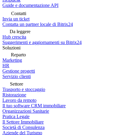
Guide e documentazione API
Contatti
Invia un ticket
Contatta un partner locale di Bitrix24
Da leggere
Hub crescita
Suggerimenti e aggiornamenti su Bitrix24
Soluzioni
Reparto
Marketing
HR
Gestione progetti
Servizio clienti
Settore
Trasporto e stoccaggio
Ristorazione
Lavoro da remoto
Il tuo software CRM immobiliare
Organizzazioni Sanitarie
Pratica Legale
Il Settore Immobiliare
Società di Consulenza
Aziende del Turismo