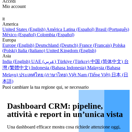
Accedi
Mio account
it
America
United States (English)
América Latina (Español)
Brasil (Português)
México (Español)
Colombia (Español)
Europa
Europe (English)
Deutschland (Deutsch)
France (Français)
Polska
(Polski)
Italia (Italiano)
United Kingdom (English)
Asia
India (English)
UAE (عربي)
Türkiye (Türkçe)
中国 (简体中文)
台
灣 (繁體中文)
Indonesia (Bahasa Indonesia)
Malaysia (Bahasa
Melayu)
ประเทศไทย (ภาษาไทย)
Việt Nam (Tiếng Việt)
日本 (日
本語)
Puoi cambiare la tua regione qui, se necessario
Dashboard CRM: pipeline,
attività e report in un’unica vista
Una dashboard efficace mostra cosa richiede attenzione oggi,