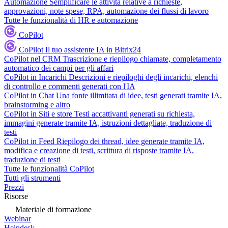
Automazione
Semplificare le attività relative a richieste,
approvazioni, note spese, RPA, automazione dei flussi di lavoro
Tutte le funzionalità di HR e automazione
CoPilot
CoPilot
Il tuo assistente IA in Bitrix24
CoPilot nel CRM
Trascrizione e riepilogo chiamate, completamento
automatico dei campi per gli affari
CoPilot in Incarichi
Descrizioni e riepiloghi degli incarichi, elenchi
di controllo e commenti generati con l'IA
CoPilot in Chat
Una fonte illimitata di idee, testi generati tramite IA,
brainstorming e altro
CoPilot in Siti e store
Testi accattivanti generati su richiesta,
immagini generate tramite IA, istruzioni dettagliate, traduzione di
testi
CoPilot in Feed
Riepilogo dei thread, idee generate tramite IA,
modifica e creazione di testi, scrittura di risposte tramite IA,
traduzione di testi
Tutte le funzionalità CoPilot
Tutti gli strumenti
Prezzi
Risorse
Materiale di formazione
Webinar
Helpdesk