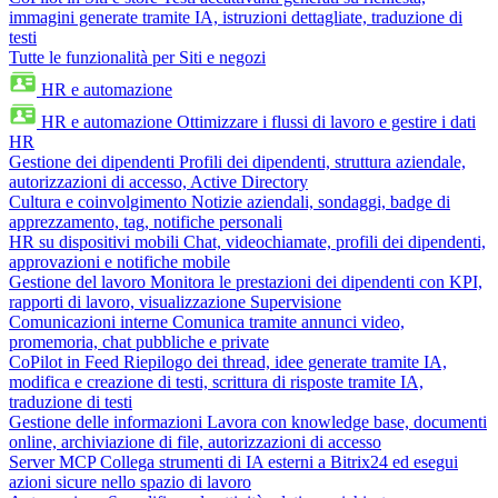
immagini generate tramite IA, istruzioni dettagliate, traduzione di
testi
Tutte le funzionalità per Siti e negozi
HR e automazione
HR e automazione
Ottimizzare i flussi di lavoro e gestire i dati
HR
Gestione dei dipendenti
Profili dei dipendenti, struttura aziendale,
autorizzazioni di accesso, Active Directory
Cultura e coinvolgimento
Notizie aziendali, sondaggi, badge di
apprezzamento, tag, notifiche personali
HR su dispositivi mobili
Chat, videochiamate, profili dei dipendenti,
approvazioni e notifiche mobile
Gestione del lavoro
Monitora le prestazioni dei dipendenti con KPI,
rapporti di lavoro, visualizzazione Supervisione
Comunicazioni interne
Comunica tramite annunci video,
promemoria, chat pubbliche e private
CoPilot in Feed
Riepilogo dei thread, idee generate tramite IA,
modifica e creazione di testi, scrittura di risposte tramite IA,
traduzione di testi
Gestione delle informazioni
Lavora con knowledge base, documenti
online, archiviazione di file, autorizzazioni di accesso
Server MCP
Collega strumenti di IA esterni a Bitrix24 ed esegui
azioni sicure nello spazio di lavoro