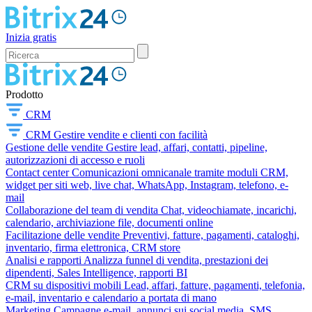
Inizia gratis
Prodotto
CRM
CRM
Gestire vendite e clienti con facilità
Gestione delle vendite
Gestire lead, affari, contatti, pipeline,
autorizzazioni di accesso e ruoli
Contact center
Comunicazioni omnicanale tramite moduli CRM,
widget per siti web, live chat, WhatsApp, Instagram, telefono, e-
mail
Collaborazione del team di vendita
Chat, videochiamate, incarichi,
calendario, archiviazione file, documenti online
Facilitazione delle vendite
Preventivi, fatture, pagamenti, cataloghi,
inventario, firma elettronica, CRM store
Analisi e rapporti
Analizza funnel di vendita, prestazioni dei
dipendenti, Sales Intelligence, rapporti BI
CRM su dispositivi mobili
Lead, affari, fatture, pagamenti, telefonia,
e-mail, inventario e calendario a portata di mano
Marketing
Campagne e-mail, annunci sui social media, SMS,