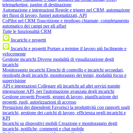
telemarketing, pagine di destinazione
Automazione e integrazioni
Regole e trigger nel CRM, automazione
dei flussi di lavoro, funnel automatizzati, API
CoPilot nel CRM
Trascrizione e riepilogo chiamate, completamento
automatico dei campi per gli affari
Tutte le funzionalità CRM
Incarichi e progetti
Incarichi e progetti
Portare a termine il lavoro più facilmente e
velocemente
Gestione incarichi
Diverse modalità di visualizzazione degli
incarichi
Monitoraggio incarichi
Elenchi di controllo e incarichi secondari,
riepiloghi degli incarichi, monitoraggio dei tempi, modalità focus e
supervisione
API e integrazioni
Collegare gli incarichi ad altri servizi tramite
integrazione API, per l'automazione avanzata degli incarichi
Gestione progetti
Progetti, gruppi di lavoro, pianificazione dei
progetti, ruoli, autorizzazioni di accesso
Prestazioni dei dipendenti
Favorisci la produttività con rapporti sugli
incarichi, gestione dei carichi di lavoro, efficienza negli incarichi e
KPI
Incarichi su dispositivi mobili
Creazione e monitoraggio degli
incarichi, notifiche, commenti e chat mobile