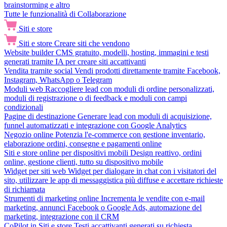
brainstorming e altro
Tutte le funzionalità di Collaborazione
Siti e store
Siti e store
Creare siti che vendono
Website builder
CMS gratuito, modelli, hosting, immagini e testi
generati tramite IA per creare siti accattivanti
Vendita tramite social
Vendi prodotti direttamente tramite Facebook,
Instagram, WhatsApp o Telegram
Moduli web
Raccogliere lead con moduli di ordine personalizzati,
moduli di registrazione o di feedback e moduli con campi
condizionali
Pagine di destinazione
Generare lead con moduli di acquisizione,
funnel automatizzati e integrazione con Google Analytics
Negozio online
Potenzia l'e-commerce con gestione inventario,
elaborazione ordini, consegne e pagamenti online
Siti e store online per dispositivi mobili
Design reattivo, ordini
online, gestione clienti, tutto su dispositivo mobile
Widget per siti web
Widget per dialogare in chat con i visitatori del
sito, utilizzare le app di messaggistica più diffuse e accettare richieste
di richiamata
Strumenti di marketing online
Incrementa le vendite con e-mail
marketing, annunci Facebook o Google Ads, automazione del
marketing, integrazione con il CRM
CoPilot in Siti e store
Testi accattivanti generati su richiesta,