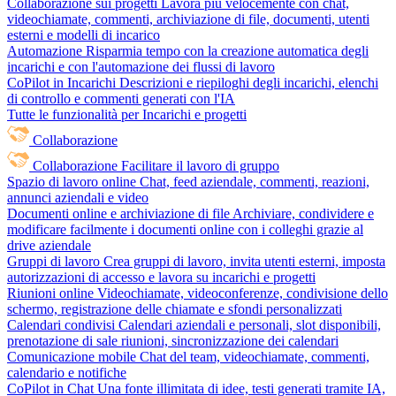
Collaborazione sui progetti
Lavora più velocemente con chat,
videochiamate, commenti, archiviazione di file, documenti, utenti
esterni e modelli di incarico
Automazione
Risparmia tempo con la creazione automatica degli
incarichi e con l'automazione dei flussi di lavoro
CoPilot in Incarichi
Descrizioni e riepiloghi degli incarichi, elenchi
di controllo e commenti generati con l'IA
Tutte le funzionalità per Incarichi e progetti
Collaborazione
Collaborazione
Facilitare il lavoro di gruppo
Spazio di lavoro online
Chat, feed aziendale, commenti, reazioni,
annunci aziendali e video
Documenti online e archiviazione di file
Archiviare, condividere e
modificare facilmente i documenti online con i colleghi grazie al
drive aziendale
Gruppi di lavoro
Crea gruppi di lavoro, invita utenti esterni, imposta
autorizzazioni di accesso e lavora su incarichi e progetti
Riunioni online
Videochiamate, videoconferenze, condivisione dello
schermo, registrazione delle chiamate e sfondi personalizzati
Calendari condivisi
Calendari aziendali e personali, slot disponibili,
prenotazione di sale riunioni, sincronizzazione dei calendari
Comunicazione mobile
Chat del team, videochiamate, commenti,
calendario e notifiche
CoPilot in Chat
Una fonte illimitata di idee, testi generati tramite IA,