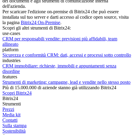
dei documenti e agli strumenti di comunicazione interna
dell'azienda.
Per scaricare l'edizione on-premise di Bitrix24 che può essere
installata sul tuo server e darti accesso al codice open source, visita
la pagina
Bitrix24 On-Premise
.
Scopri gli altri strumenti di Bitrix24:
use-cases
CRM per responsabili vendite: previsioni più affidabili, team
allineato
platform
Sicurezza e conformità CRM: dati, accessi e processi sotto controllo
industries
CRM immobiliare: richieste, immobili e appuntamenti senza
disordine
features
Strumenti di marketing: campagne, lead e vendite nello stesso posto
Più di 15.000.000 di aziende stanno già utilizzando Bitrix24
Scopri Bitrix24
Bitrix24
Strumenti
Prezzi
Media kit
Contatti
Sulla stampa
Sostenibilità