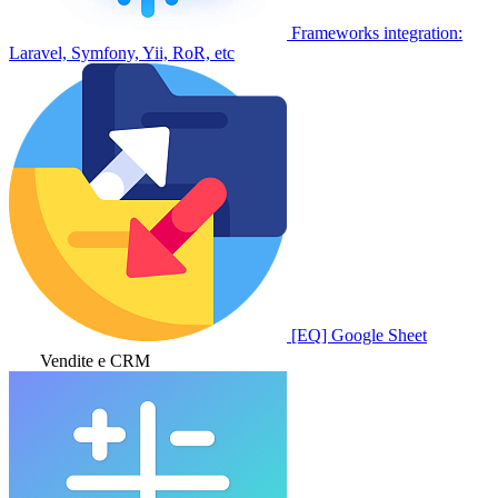
Frameworks integration:
Laravel, Symfony, Yii, RoR, etc
[EQ] Google Sheet
Vendite e CRM