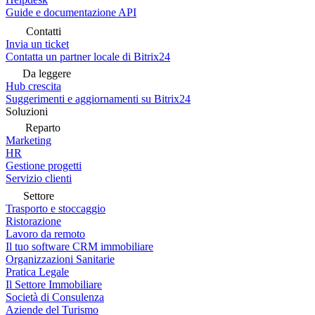
Guide e documentazione API
Contatti
Invia un ticket
Contatta un partner locale di Bitrix24
Da leggere
Hub crescita
Suggerimenti e aggiornamenti su Bitrix24
Soluzioni
Reparto
Marketing
HR
Gestione progetti
Servizio clienti
Settore
Trasporto e stoccaggio
Ristorazione
Lavoro da remoto
Il tuo software CRM immobiliare
Organizzazioni Sanitarie
Pratica Legale
Il Settore Immobiliare
Società di Consulenza
Aziende del Turismo