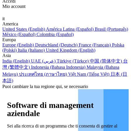
Accedi
Mio account
it
America
United States (English)
América Latina (Español)
Brasil (Português)
México (Español)
Colombia (Español)
Europa
Europe (English)
Deutschland (Deutsch)
France (Français)
Polska
(Polski)
Italia (Italiano)
United Kingdom (English)
Asia
India (English)
UAE (عربي)
Türkiye (Türkçe)
中国 (简体中文)
台
灣 (繁體中文)
Indonesia (Bahasa Indonesia)
Malaysia (Bahasa
Melayu)
ประเทศไทย (ภาษาไทย)
Việt Nam (Tiếng Việt)
日本 (日
本語)
Puoi cambiare la tua regione qui, se necessario
Software di management
aziendale
Sei alla ricerca di un programma che ti consenta di gestire al