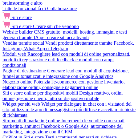
brainstorming e altro
Tutte le funzionalità di Collaborazione
Siti e store
Siti e store
Creare siti che vendono
Website builder
CMS gratuito, modelli, hosting, immagini e testi
generati tramite IA per creare siti accattivanti
Vendita tramite social
Vendi prodotti direttamente tramite Facebook,
Instagram, WhatsApp o Telegram
Moduli web
Raccogliere lead con moduli di ordine personalizzati,
moduli di registrazione o di feedback e moduli con campi
condizionali
Pagine di destinazione
Generare lead con moduli di acquisizione,
funnel automatizzati e integrazione con Google Analytics
Negozio online
Potenzia l'e-commerce con gestione inventario,
elaborazione ordini, consegne e pagamenti online
Siti e store online per dispositivi mobili
Design reattivo, ordini
online, gestione clienti, tutto su dispositivo mobile
Widget per siti web
Widget per dialogare in chat con i visitatori del
sito, utilizzare le app di messaggistica più diffuse e accettare richieste
di richiamata
Strumenti di marketing online
Incrementa le vendite con e-mail
marketing, annunci Facebook o Google Ads, automazione del
marketing, integrazione con il CRM
CoPilot in Siti e store
Testi accattivanti generati su richiesta,