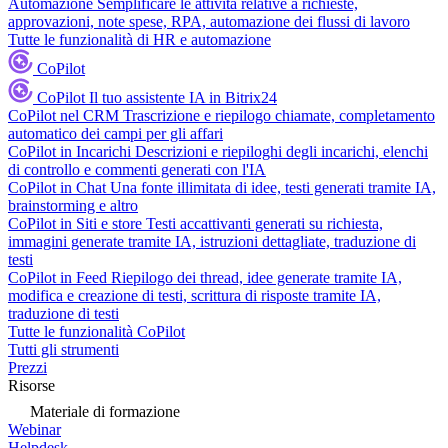
Automazione
Semplificare le attività relative a richieste,
approvazioni, note spese, RPA, automazione dei flussi di lavoro
Tutte le funzionalità di HR e automazione
CoPilot
CoPilot
Il tuo assistente IA in Bitrix24
CoPilot nel CRM
Trascrizione e riepilogo chiamate, completamento
automatico dei campi per gli affari
CoPilot in Incarichi
Descrizioni e riepiloghi degli incarichi, elenchi
di controllo e commenti generati con l'IA
CoPilot in Chat
Una fonte illimitata di idee, testi generati tramite IA,
brainstorming e altro
CoPilot in Siti e store
Testi accattivanti generati su richiesta,
immagini generate tramite IA, istruzioni dettagliate, traduzione di
testi
CoPilot in Feed
Riepilogo dei thread, idee generate tramite IA,
modifica e creazione di testi, scrittura di risposte tramite IA,
traduzione di testi
Tutte le funzionalità CoPilot
Tutti gli strumenti
Prezzi
Risorse
Materiale di formazione
Webinar
Helpdesk