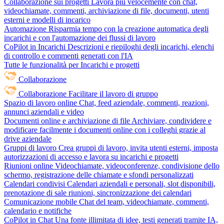
Collaborazione sui progetti
Lavora più velocemente con chat,
videochiamate, commenti, archiviazione di file, documenti, utenti
esterni e modelli di incarico
Automazione
Risparmia tempo con la creazione automatica degli
incarichi e con l'automazione dei flussi di lavoro
CoPilot in Incarichi
Descrizioni e riepiloghi degli incarichi, elenchi
di controllo e commenti generati con l'IA
Tutte le funzionalità per Incarichi e progetti
Collaborazione
Collaborazione
Facilitare il lavoro di gruppo
Spazio di lavoro online
Chat, feed aziendale, commenti, reazioni,
annunci aziendali e video
Documenti online e archiviazione di file
Archiviare, condividere e
modificare facilmente i documenti online con i colleghi grazie al
drive aziendale
Gruppi di lavoro
Crea gruppi di lavoro, invita utenti esterni, imposta
autorizzazioni di accesso e lavora su incarichi e progetti
Riunioni online
Videochiamate, videoconferenze, condivisione dello
schermo, registrazione delle chiamate e sfondi personalizzati
Calendari condivisi
Calendari aziendali e personali, slot disponibili,
prenotazione di sale riunioni, sincronizzazione dei calendari
Comunicazione mobile
Chat del team, videochiamate, commenti,
calendario e notifiche
CoPilot in Chat
Una fonte illimitata di idee, testi generati tramite IA,