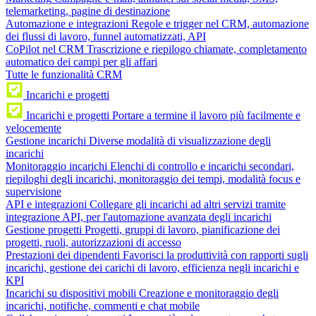
telemarketing, pagine di destinazione
Automazione e integrazioni
Regole e trigger nel CRM, automazione
dei flussi di lavoro, funnel automatizzati, API
CoPilot nel CRM
Trascrizione e riepilogo chiamate, completamento
automatico dei campi per gli affari
Tutte le funzionalità CRM
Incarichi e progetti
Incarichi e progetti
Portare a termine il lavoro più facilmente e
velocemente
Gestione incarichi
Diverse modalità di visualizzazione degli
incarichi
Monitoraggio incarichi
Elenchi di controllo e incarichi secondari,
riepiloghi degli incarichi, monitoraggio dei tempi, modalità focus e
supervisione
API e integrazioni
Collegare gli incarichi ad altri servizi tramite
integrazione API, per l'automazione avanzata degli incarichi
Gestione progetti
Progetti, gruppi di lavoro, pianificazione dei
progetti, ruoli, autorizzazioni di accesso
Prestazioni dei dipendenti
Favorisci la produttività con rapporti sugli
incarichi, gestione dei carichi di lavoro, efficienza negli incarichi e
KPI
Incarichi su dispositivi mobili
Creazione e monitoraggio degli
incarichi, notifiche, commenti e chat mobile