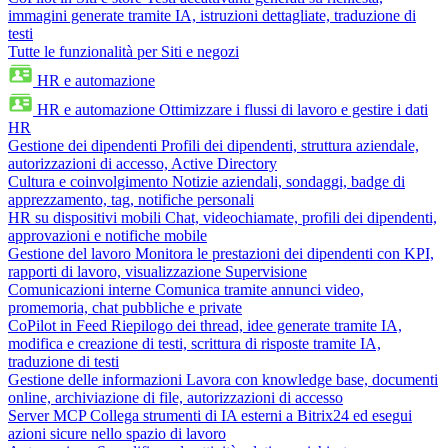
immagini generate tramite IA, istruzioni dettagliate, traduzione di
testi
Tutte le funzionalità per Siti e negozi
HR e automazione
HR e automazione
Ottimizzare i flussi di lavoro e gestire i dati
HR
Gestione dei dipendenti
Profili dei dipendenti, struttura aziendale,
autorizzazioni di accesso, Active Directory
Cultura e coinvolgimento
Notizie aziendali, sondaggi, badge di
apprezzamento, tag, notifiche personali
HR su dispositivi mobili
Chat, videochiamate, profili dei dipendenti,
approvazioni e notifiche mobile
Gestione del lavoro
Monitora le prestazioni dei dipendenti con KPI,
rapporti di lavoro, visualizzazione Supervisione
Comunicazioni interne
Comunica tramite annunci video,
promemoria, chat pubbliche e private
CoPilot in Feed
Riepilogo dei thread, idee generate tramite IA,
modifica e creazione di testi, scrittura di risposte tramite IA,
traduzione di testi
Gestione delle informazioni
Lavora con knowledge base, documenti
online, archiviazione di file, autorizzazioni di accesso
Server MCP
Collega strumenti di IA esterni a Bitrix24 ed esegui
azioni sicure nello spazio di lavoro