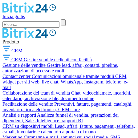
Inizia gratis
Prodotto
CRM
CRM
Gestire vendite e clienti con facilità
Gestione delle vendite
Gestire lead, affari, contatti, pipeline,
autorizzazioni di accesso e ruoli
Contact center
Comunicazioni omnicanale tramite moduli CRM,
widget per siti web, live chat, WhatsApp, Instagram, telefono, e-
mail
Collaborazione del team di vendita
Chat, videochiamate, incarichi,
calendario, archiviazione file, documenti online
Facilitazione delle vendite
Preventivi, fatture, pagamenti, cataloghi,
inventario, firma elettronica, CRM store
Analisi e rapporti
Analizza funnel di vendita, prestazioni dei
dipendenti, Sales Intelligence, rapporti BI
CRM su dispositivi mobili
Lead, affari, fatture, pagamenti, telefonia,
e-mail, inventario e calendario a portata di mano
Marketing
Campagne e-mail, annunci sui social media, SMS,