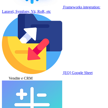
Frameworks integration:
Laravel, Symfony, Yii, RoR, etc
[EQ] Google Sheet
Vendite e CRM