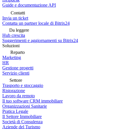
Guide e documentazione API
Contatti
Invia un ticket
Contatta un partner locale di Bitrix24
Da leggere
Hub crescita
Suggerimenti e aggiornamenti su Bitrix24
Soluzioni
Reparto
Marketing
HR
Gestione progetti
Servizio clienti
Settore
Trasporto e stoccaggio
Ristorazione
Lavoro da remoto
Il tuo software CRM immobiliare
Organizzazioni Sanitarie
Pratica Legale
Il Settore Immobiliare
Società di Consulenza
Aziende del Turismo