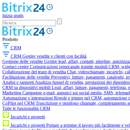
Inizia gratis
Prodotto
CRM
CRM
Gestire vendite e clienti con facilità
Gestione delle vendite
Gestire lead, affari, contatti, pipeline, autorizz
Contact center
Comunicazioni omnicanale tramite moduli CRM, widget 
Collaborazione del team di vendita
Chat, videochiamate, incarichi, ca
Facilitazione delle vendite
Preventivi, fatture, pagamenti, cataloghi, i
Analisi e rapporti
Analizza funnel di vendita, prestazioni dei dipendent
CRM su dispositivi mobili
Lead, affari, fatture, pagamenti, telefonia,
Marketing
Campagne e-mail, annunci sui social media, SMS, telemark
Automazione e integrazioni
Regole e trigger nel CRM, automazione dei
CoPilot nel CRM
Trascrizione e riepilogo chiamate, completamento au
Tutte le funzionalità CRM
Incarichi e progetti
Incarichi e progetti
Portare a termine il lavoro più facilmente e v