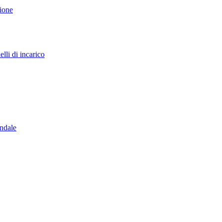
sione
lli di incarico
endale