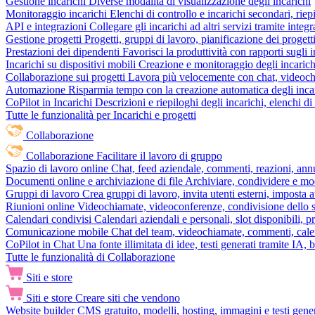
Gestione incarichi
Diverse modalità di visualizzazione degli incarichi
Monitoraggio incarichi
Elenchi di controllo e incarichi secondari, rie
API e integrazioni
Collegare gli incarichi ad altri servizi tramite inte
Gestione progetti
Progetti, gruppi di lavoro, pianificazione dei progetti
Prestazioni dei dipendenti
Favorisci la produttività con rapporti sugli i
Incarichi su dispositivi mobili
Creazione e monitoraggio degli incarich
Collaborazione sui progetti
Lavora più velocemente con chat, videochia
Automazione
Risparmia tempo con la creazione automatica degli incar
CoPilot in Incarichi
Descrizioni e riepiloghi degli incarichi, elenchi d
Tutte le funzionalità per Incarichi e progetti
Collaborazione
Collaborazione
Facilitare il lavoro di gruppo
Spazio di lavoro online
Chat, feed aziendale, commenti, reazioni, ann
Documenti online e archiviazione di file
Archiviare, condividere e mod
Gruppi di lavoro
Crea gruppi di lavoro, invita utenti esterni, imposta a
Riunioni online
Videochiamate, videoconferenze, condivisione dello sc
Calendari condivisi
Calendari aziendali e personali, slot disponibili, p
Comunicazione mobile
Chat del team, videochiamate, commenti, calen
CoPilot in Chat
Una fonte illimitata di idee, testi generati tramite IA, 
Tutte le funzionalità di Collaborazione
Siti e store
Siti e store
Creare siti che vendono
Website builder
CMS gratuito, modelli, hosting, immagini e testi genera