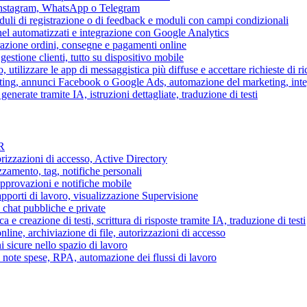
 Instagram, WhatsApp o Telegram
duli di registrazione o di feedback e moduli con campi condizionali
nel automatizzati e integrazione con Google Analytics
razione ordini, consegne e pagamenti online
gestione clienti, tutto su dispositivo mobile
o, utilizzare le app di messaggistica più diffuse e accettare richieste di r
eting, annunci Facebook o Google Ads, automazione del marketing, in
generate tramite IA, istruzioni dettagliate, traduzione di testi
HR
torizzazioni di accesso, Active Directory
zamento, tag, notifiche personali
approvazioni e notifiche mobile
apporti di lavoro, visualizzazione Supervisione
chat pubbliche e private
 e creazione di testi, scrittura di risposte tramite IA, traduzione di testi
ne, archiviazione di file, autorizzazioni di accesso
i sicure nello spazio di lavoro
ni, note spese, RPA, automazione dei flussi di lavoro