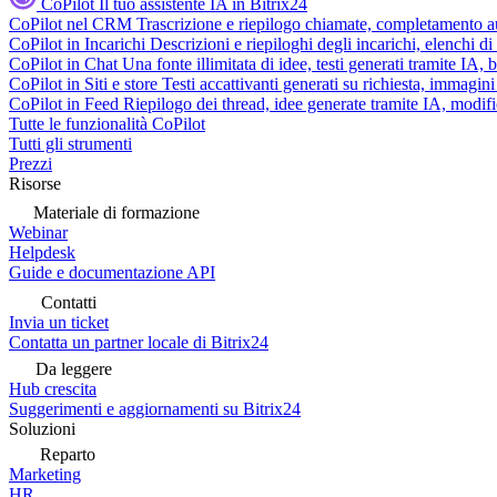
CoPilot
Il tuo assistente IA in Bitrix24
CoPilot nel CRM
Trascrizione e riepilogo chiamate, completamento au
CoPilot in Incarichi
Descrizioni e riepiloghi degli incarichi, elenchi d
CoPilot in Chat
Una fonte illimitata di idee, testi generati tramite IA, 
CoPilot in Siti e store
Testi accattivanti generati su richiesta, immagini 
CoPilot in Feed
Riepilogo dei thread, idee generate tramite IA, modifica
Tutte le funzionalità CoPilot
Tutti gli strumenti
Prezzi
Risorse
Materiale di formazione
Webinar
Helpdesk
Guide e documentazione API
Contatti
Invia un ticket
Contatta un partner locale di Bitrix24
Da leggere
Hub crescita
Suggerimenti e aggiornamenti su Bitrix24
Soluzioni
Reparto
Marketing
HR