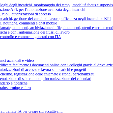
piloghi degli incarichi, monitoraggio dei tempi, modalità focus e supervi
grazione API, per l'automazione avanzata degli incarichi
, ruoli, autorizzazioni di accesso
ncarichi, gestione dei carichi di lavoro, efficienza negli incarichi e KPI
i, notifiche, commenti e chat mobile
mate, commenti, archiviazione di file, documenti, utenti esterni e mode
ichi e con l'automazione dei flussi di lavoro
i controllo e commenti generati con l'IA
unci aziendali e video
ificare facilmente i documenti online con i colleghi grazie al drive azi
utorizzazioni di accesso e lavora su incarichi e progetti
hermo, registrazione delle chiamate e sfondi personalizzati
renotazione di sale riunioni, sincronizzazione dei calendari
dario e notifiche
brainstorming e altro
ti tramite IA per creare siti accattivanti