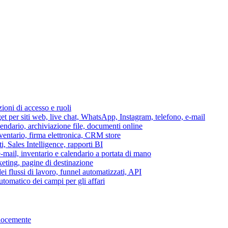
azioni di accesso e ruoli
per siti web, live chat, WhatsApp, Instagram, telefono, e-mail
lendario, archiviazione file, documenti online
nventario, firma elettronica, CRM store
i, Sales Intelligence, rapporti BI
 e-mail, inventario e calendario a portata di mano
eting, pagine di destinazione
 flussi di lavoro, funnel automatizzati, API
tomatico dei campi per gli affari
elocemente