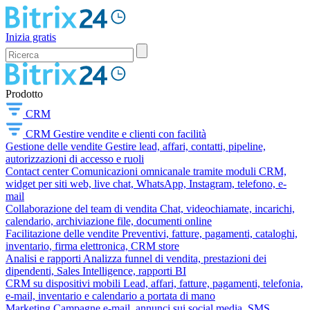
Inizia gratis
Prodotto
CRM
CRM
Gestire vendite e clienti con facilità
Gestione delle vendite
Gestire lead, affari, contatti, pipeline,
autorizzazioni di accesso e ruoli
Contact center
Comunicazioni omnicanale tramite moduli CRM,
widget per siti web, live chat, WhatsApp, Instagram, telefono, e-
mail
Collaborazione del team di vendita
Chat, videochiamate, incarichi,
calendario, archiviazione file, documenti online
Facilitazione delle vendite
Preventivi, fatture, pagamenti, cataloghi,
inventario, firma elettronica, CRM store
Analisi e rapporti
Analizza funnel di vendita, prestazioni dei
dipendenti, Sales Intelligence, rapporti BI
CRM su dispositivi mobili
Lead, affari, fatture, pagamenti, telefonia,
e-mail, inventario e calendario a portata di mano
Marketing
Campagne e-mail, annunci sui social media, SMS,