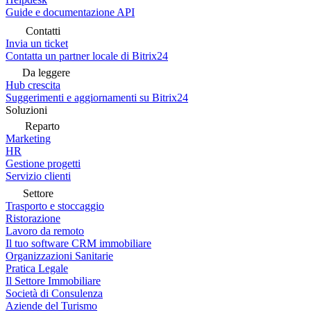
Guide e documentazione API
Contatti
Invia un ticket
Contatta un partner locale di Bitrix24
Da leggere
Hub crescita
Suggerimenti e aggiornamenti su Bitrix24
Soluzioni
Reparto
Marketing
HR
Gestione progetti
Servizio clienti
Settore
Trasporto e stoccaggio
Ristorazione
Lavoro da remoto
Il tuo software CRM immobiliare
Organizzazioni Sanitarie
Pratica Legale
Il Settore Immobiliare
Società di Consulenza
Aziende del Turismo