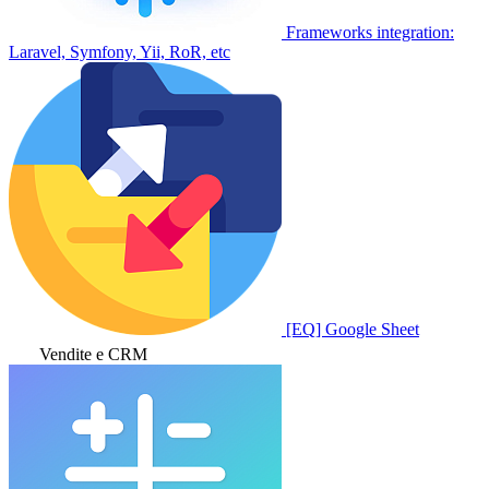
Frameworks integration:
Laravel, Symfony, Yii, RoR, etc
[EQ] Google Sheet
Vendite e CRM