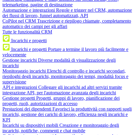
telemarketing, pagine di destinazione
Automazione e integrazioni
Regole e trigger nel CRM, automazione
dei flussi di lavoro, funnel automatizzati, API
CoPilot nel CRM
Trascrizione e riepilogo chiamate, completamento
automatico dei campi per gli affari
Tutte le funzionalità CRM
Incarichi e progetti
Incarichi e progetti
Portare a termine il lavoro più facilmente e
velocemente
Gestione incarichi
Diverse modalità di visualizzazione degli
incarichi
Monitoraggio incarichi
Elenchi di controllo e incarichi secondari,
riepiloghi degli incarichi, monitoraggio dei tempi, modalità focus e
supervisione
API e integrazioni
Collegare gli incarichi ad altri servizi tramite
integrazione API, per l'automazione avanzata degli incarichi
Gestione progetti
Progetti, gruppi di lavoro, pianificazione dei
progetti, ruoli, autorizzazioni di accesso
Prestazioni dei dipendenti
Favorisci la produttività con rapporti sugli
incarichi, gestione dei carichi di lavoro, efficienza negli incarichi e
KPI
Incarichi su dispositivi mobili
Creazione e monitoraggio degli
incarichi, notifiche, commenti e chat mobile