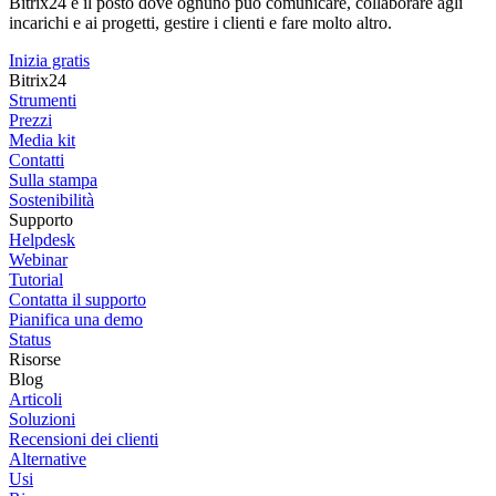
Bitrix24 è il posto dove ognuno può comunicare, collaborare agli
incarichi e ai progetti, gestire i clienti e fare molto altro.
Inizia gratis
Bitrix24
Strumenti
Prezzi
Media kit
Contatti
Sulla stampa
Sostenibilità
Supporto
Helpdesk
Webinar
Tutorial
Contatta il supporto
Pianifica una demo
Status
Risorse
Blog
Articoli
Soluzioni
Recensioni dei clienti
Alternative
Usi