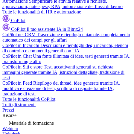
Automazione
Semplificare le attività relative a richieste,
approvazioni, note spese, RPA, automazione dei flussi di lavoro
Tutte le funzionalità di HR e automazione
CoPilot
CoPilot
Il tuo assistente IA in Bitrix24
CoPilot nel CRM
Trascrizione e riepilogo chiamate, completamento
automatico dei campi per gli affari
CoPilot in Incarichi
Descrizioni e riepiloghi degli incarichi, elenchi
di controllo e commenti generati con l'IA
CoPilot in Chat
Una fonte illimitata di idee, testi generati tramite IA,
brainstorming e altro
CoPilot in Siti e store
Testi accattivanti generati su richiesta,
immagini generate tramite IA, istruzioni dettagliate, traduzione di
testi
CoPilot in Feed
Riepilogo dei thread, idee generate tramite IA,
modifica e creazione di testi, scrittura di risposte tramite IA,
traduzione di testi
Tutte le funzionalità CoPilot
Tutti gli strumenti
Prezzi
Risorse
Materiale di formazione
Webinar
Helpdesk