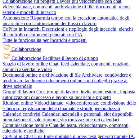
Collaborazione sui progetti
Lavora più velocemente con chat,
videochiamate, commenti, archiviazione di file, documenti, utenti
esterni e modelli di incarico
Automazione
Risparmia tempo con la creazione automatica degli
incarichi e con l'automazione dei flussi di lavoro
CoPilot in Incarichi
Descrizioni e riepiloghi degli incarichi, elenchi
di controllo e commenti generati con l'IA
Tutte le funzionalità per Incarichi e progetti
Collaborazione
Collaborazione
Facilitare il lavoro di gruppo
Spazio di lavoro online
Chat, feed aziendale, commenti, reazioni,
annunci aziendali e video
Documenti online e archiviazione di file
Archiviare, condividere e
modificare facilmente i documenti online con i colleghi grazie al
drive aziendale
Gruppi di lavoro
Crea gruppi di lavoro, invita utenti esterni, imposta
autorizzazioni di accesso e lavora su incarichi e progetti
Riunioni online
Videochiamate, videoconferenze, condivisione dello
schermo, registrazione delle chiamate e sfondi personalizzati
Calendari condivisi
Calendari aziendali e personali, slot disponibili,
prenotazione di sale riunioni, sincronizzazione dei calendari
Comunicazione mobile
Chat del team, videochiamate, commenti,
calendario e notifiche
CoPilot in Chat
Una fonte illimitata di idee, testi generati tramite IA,