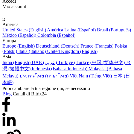
Accedi
Mio account
it
America
United States (English)
América Latina (Español)
Brasil (Português)
México (Español)
Colombia (Español)
Europa
Europe (English)
Deutschland (Deutsch)
France (Français)
Polska
(Polski)
Italia (Italiano)
United Kingdom (English)
Asia
India (English)
UAE (عربي)
Türkiye (Türkçe)
中国 (简体中文)
台
灣 (繁體中文)
Indonesia (Bahasa Indonesia)
Malaysia (Bahasa
Melayu)
ประเทศไทย (ภาษาไทย)
Việt Nam (Tiếng Việt)
日本 (日
本語)
Puoi cambiare la tua regione qui, se necessario
Blog
Canali di Bitrix24