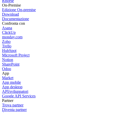
Risorse
On-Premise
Edizione On-premise
Download
Documentazione
Confronta con
Asana
ClickUp
monday.com
Zoho
Trello
HubSpot
Microsoft Project
Notion
SharePoint
Odoo
App
Market
App mobile
App desktop
API/sviluppatori
Google API Services
Partner
Trova partner
Diventa partner