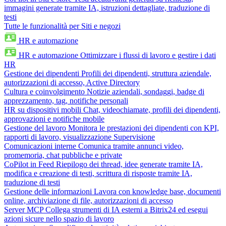
immagini generate tramite IA, istruzioni dettagliate, traduzione di
testi
Tutte le funzionalità per Siti e negozi
HR e automazione
HR e automazione
Ottimizzare i flussi di lavoro e gestire i dati
HR
Gestione dei dipendenti
Profili dei dipendenti, struttura aziendale,
autorizzazioni di accesso, Active Directory
Cultura e coinvolgimento
Notizie aziendali, sondaggi, badge di
apprezzamento, tag, notifiche personali
HR su dispositivi mobili
Chat, videochiamate, profili dei dipendenti,
approvazioni e notifiche mobile
Gestione del lavoro
Monitora le prestazioni dei dipendenti con KPI,
rapporti di lavoro, visualizzazione Supervisione
Comunicazioni interne
Comunica tramite annunci video,
promemoria, chat pubbliche e private
CoPilot in Feed
Riepilogo dei thread, idee generate tramite IA,
modifica e creazione di testi, scrittura di risposte tramite IA,
traduzione di testi
Gestione delle informazioni
Lavora con knowledge base, documenti
online, archiviazione di file, autorizzazioni di accesso
Server MCP
Collega strumenti di IA esterni a Bitrix24 ed esegui
azioni sicure nello spazio di lavoro