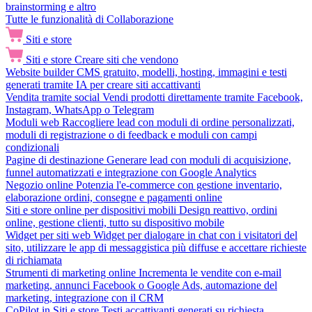
brainstorming e altro
Tutte le funzionalità di Collaborazione
Siti e store
Siti e store
Creare siti che vendono
Website builder
CMS gratuito, modelli, hosting, immagini e testi
generati tramite IA per creare siti accattivanti
Vendita tramite social
Vendi prodotti direttamente tramite Facebook,
Instagram, WhatsApp o Telegram
Moduli web
Raccogliere lead con moduli di ordine personalizzati,
moduli di registrazione o di feedback e moduli con campi
condizionali
Pagine di destinazione
Generare lead con moduli di acquisizione,
funnel automatizzati e integrazione con Google Analytics
Negozio online
Potenzia l'e-commerce con gestione inventario,
elaborazione ordini, consegne e pagamenti online
Siti e store online per dispositivi mobili
Design reattivo, ordini
online, gestione clienti, tutto su dispositivo mobile
Widget per siti web
Widget per dialogare in chat con i visitatori del
sito, utilizzare le app di messaggistica più diffuse e accettare richieste
di richiamata
Strumenti di marketing online
Incrementa le vendite con e-mail
marketing, annunci Facebook o Google Ads, automazione del
marketing, integrazione con il CRM
CoPilot in Siti e store
Testi accattivanti generati su richiesta,