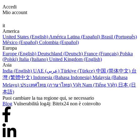
Accedi
Mio account
it
America
United States (English)
América Latina (Español)
Brasil (Português)
México (Español)
Colombia (Español)
Europa
Europe (English)
Deutschland (Deutsch)
France (Français)
Polska
(Polski)
Italia (Italiano)
United Kingdom (English)
Asia
India (English)
UAE (عربي)
Türkiye (Türkçe)
中国 (简体中文)
台
灣 (繁體中文)
Indonesia (Bahasa Indonesia)
Malaysia (Bahasa
Melayu)
ประเทศไทย (ภาษาไทย)
Việt Nam (Tiếng Việt)
日本 (日
本語)
Puoi cambiare la tua regione qui, se necessario
Blog
Vulnerabilità log4j: Bitrix24 non è coinvolto