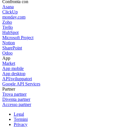
Confronta con
Asana
ClickUp
monday.com
Zoho
Trello
HubSpot
Microsoft Project
Notion
SharePoint
Odoo
App
Market
App mobile
App desktop
API/sviluppatori
Google API Services
Partner
Trova partner
Diventa partner
Accesso partner
Legal
Termini
Privacy