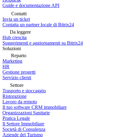
Guide e documentazione API
Contatti
Invia un ticket
Contatta un partner locale di Bitrix24
Da leggere
Hub crescita
Suggerimenti e aggiornamenti su Bitrix24
Soluzioni
Reparto
Marketing
HR
Gestione progetti
Servizio clienti
Settore
Trasporto e stoccaggio
Ristorazione
Lavoro da remoto
Il tuo software CRM immobiliare
Organizzazioni Sanitarie
Pratica Legale
Il Settore Immobiliare
Società di Consulenza
Aziende del Turismo