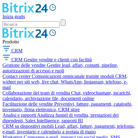
Inizia gratis
Prodotto
CRM
CRM
Gestire vendite e clienti con facilità
Gestione delle vendite
Gestire lead, affari, contatti, pipeline,
autorizzazioni di accesso e ruoli
Contact center
Comunicazioni omnicanale tramite moduli CRM,
widget per siti web, live chat, WhatsApp, Instagram, telefono, e-
mail
Collaborazione del team di vendita
Chat, videochiamate, incarichi,
calendario, archiviazione file, documenti online
Facilitazione delle vendite
Preventivi, fatture, pagamenti, cataloghi,
inventario, firma elettronica, CRM store
Analisi e rapporti
Analizza funnel di vendita, prestazioni dei
dipendenti, Sales Intelligence, rapporti BI
CRM su dispositivi mobili
Lead, affari, fatture, pagamenti, telefonia,
e-mail, inventario e calendario a portata di mano
Marketing
Campagne e-mail, annunci sui social media, SMS,