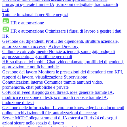
immagini generate tramite IA, istruzioni dettagliate, traduzione di
testi
Tutte le funzionalità per Siti e negozi
HR e automazione
HR e automazione
Ottimizzare i flussi di lavoro e gestire i dati
HR
Gestione dei dipendenti
Profili dei dipendenti, struttura aziendale,
autorizzazioni di accesso, Active Directory
Cultura e coinvolgimento
Notizie aziendali, sondaggi, badge di
apprezzamento, tag, notifiche personali
HR su dispositivi mobili
Chat, videochiamate, profili dei dipendenti,
approvazioni e notifiche mobile
Gestione del lavoro
Monitora le prestazioni dei dipendenti con KPI,
rapporti di lavoro, visualizzazione Supervisione
Comunicazioni interne
Comunica tramite annunci video,
promemoria, chat pubbliche e private
CoPilot in Feed
Riepilogo dei thread, idee generate tramite IA,
modifica e creazione di testi, scrittura di risposte tramite IA,
traduzione di testi
Gestione delle informazioni
Lavora con knowledge base, documenti
online, archiviazione di file, autorizzazioni di accesso
Server MCP
Collega strumenti di IA esterni a Bitrix24 ed esegui
azioni sicure nello spazio di lavoro