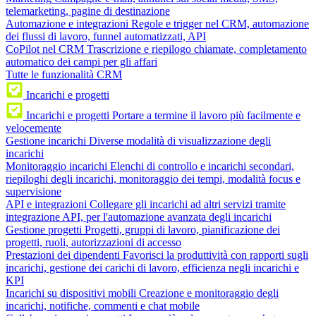
telemarketing, pagine di destinazione
Automazione e integrazioni
Regole e trigger nel CRM, automazione
dei flussi di lavoro, funnel automatizzati, API
CoPilot nel CRM
Trascrizione e riepilogo chiamate, completamento
automatico dei campi per gli affari
Tutte le funzionalità CRM
Incarichi e progetti
Incarichi e progetti
Portare a termine il lavoro più facilmente e
velocemente
Gestione incarichi
Diverse modalità di visualizzazione degli
incarichi
Monitoraggio incarichi
Elenchi di controllo e incarichi secondari,
riepiloghi degli incarichi, monitoraggio dei tempi, modalità focus e
supervisione
API e integrazioni
Collegare gli incarichi ad altri servizi tramite
integrazione API, per l'automazione avanzata degli incarichi
Gestione progetti
Progetti, gruppi di lavoro, pianificazione dei
progetti, ruoli, autorizzazioni di accesso
Prestazioni dei dipendenti
Favorisci la produttività con rapporti sugli
incarichi, gestione dei carichi di lavoro, efficienza negli incarichi e
KPI
Incarichi su dispositivi mobili
Creazione e monitoraggio degli
incarichi, notifiche, commenti e chat mobile