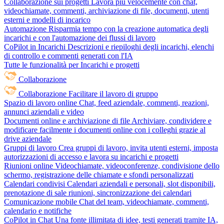
Collaborazione sui progetti
Lavora più velocemente con chat,
videochiamate, commenti, archiviazione di file, documenti, utenti
esterni e modelli di incarico
Automazione
Risparmia tempo con la creazione automatica degli
incarichi e con l'automazione dei flussi di lavoro
CoPilot in Incarichi
Descrizioni e riepiloghi degli incarichi, elenchi
di controllo e commenti generati con l'IA
Tutte le funzionalità per Incarichi e progetti
Collaborazione
Collaborazione
Facilitare il lavoro di gruppo
Spazio di lavoro online
Chat, feed aziendale, commenti, reazioni,
annunci aziendali e video
Documenti online e archiviazione di file
Archiviare, condividere e
modificare facilmente i documenti online con i colleghi grazie al
drive aziendale
Gruppi di lavoro
Crea gruppi di lavoro, invita utenti esterni, imposta
autorizzazioni di accesso e lavora su incarichi e progetti
Riunioni online
Videochiamate, videoconferenze, condivisione dello
schermo, registrazione delle chiamate e sfondi personalizzati
Calendari condivisi
Calendari aziendali e personali, slot disponibili,
prenotazione di sale riunioni, sincronizzazione dei calendari
Comunicazione mobile
Chat del team, videochiamate, commenti,
calendario e notifiche
CoPilot in Chat
Una fonte illimitata di idee, testi generati tramite IA,