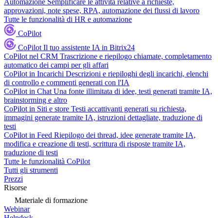
Automazione
Semplificare le attività relative a richieste,
approvazioni, note spese, RPA, automazione dei flussi di lavoro
Tutte le funzionalità di HR e automazione
CoPilot
CoPilot
Il tuo assistente IA in Bitrix24
CoPilot nel CRM
Trascrizione e riepilogo chiamate, completamento
automatico dei campi per gli affari
CoPilot in Incarichi
Descrizioni e riepiloghi degli incarichi, elenchi
di controllo e commenti generati con l'IA
CoPilot in Chat
Una fonte illimitata di idee, testi generati tramite IA,
brainstorming e altro
CoPilot in Siti e store
Testi accattivanti generati su richiesta,
immagini generate tramite IA, istruzioni dettagliate, traduzione di
testi
CoPilot in Feed
Riepilogo dei thread, idee generate tramite IA,
modifica e creazione di testi, scrittura di risposte tramite IA,
traduzione di testi
Tutte le funzionalità CoPilot
Tutti gli strumenti
Prezzi
Risorse
Materiale di formazione
Webinar
Helpdesk