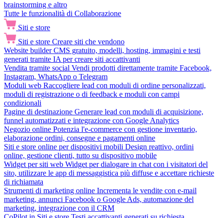
brainstorming e altro
Tutte le funzionalità di Collaborazione
Siti e store
Siti e store
Creare siti che vendono
Website builder
CMS gratuito, modelli, hosting, immagini e testi
generati tramite IA per creare siti accattivanti
Vendita tramite social
Vendi prodotti direttamente tramite Facebook,
Instagram, WhatsApp o Telegram
Moduli web
Raccogliere lead con moduli di ordine personalizzati,
moduli di registrazione o di feedback e moduli con campi
condizionali
Pagine di destinazione
Generare lead con moduli di acquisizione,
funnel automatizzati e integrazione con Google Analytics
Negozio online
Potenzia l'e-commerce con gestione inventario,
elaborazione ordini, consegne e pagamenti online
Siti e store online per dispositivi mobili
Design reattivo, ordini
online, gestione clienti, tutto su dispositivo mobile
Widget per siti web
Widget per dialogare in chat con i visitatori del
sito, utilizzare le app di messaggistica più diffuse e accettare richieste
di richiamata
Strumenti di marketing online
Incrementa le vendite con e-mail
marketing, annunci Facebook o Google Ads, automazione del
marketing, integrazione con il CRM
CoPilot in Siti e store
Testi accattivanti generati su richiesta,