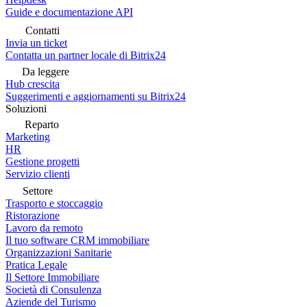
Guide e documentazione API
Contatti
Invia un ticket
Contatta un partner locale di Bitrix24
Da leggere
Hub crescita
Suggerimenti e aggiornamenti su Bitrix24
Soluzioni
Reparto
Marketing
HR
Gestione progetti
Servizio clienti
Settore
Trasporto e stoccaggio
Ristorazione
Lavoro da remoto
Il tuo software CRM immobiliare
Organizzazioni Sanitarie
Pratica Legale
Il Settore Immobiliare
Società di Consulenza
Aziende del Turismo