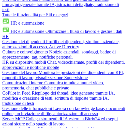
immagini generate tramite IA, istruzioni dettagliate, traduzione di
testi
Tutte le funzionalità per Siti e negozi
HR e automazione
HR e automazione
Ottimizzare i flussi di lavoro e gestire i dati
HR
Gestione dei dipendenti
Profili dei dipendenti, struttura aziendale,
autorizzazioni di accesso, Active Directory
Cultura e coinvolgimento
Notizie aziendali, sondaggi, badge di
apprezzamento, tag, notifiche personali
HR su dispositivi mobili
Chat, videochiamate, profili dei dipendenti,
approvazioni e notifiche mobile
Gestione del lavoro
Monitora le prestazioni dei dipendenti con KPI,
rapporti di lavoro, visualizzazione Supervisione
Comunicazioni interne
Comunica tramite annunci video,
promemoria, chat pubbliche e private
CoPilot in Feed
Riepilogo dei thread, idee generate tramite IA,
modifica e creazione di testi, scrittura di risposte tramite IA,
traduzione di testi
Gestione delle informazioni
Lavora con knowledge base, documenti
online, archiviazione di file, autorizzazioni di accesso
Server MCP
Collega strumenti di IA esterni a Bitrix24 ed esegui
azioni sicure nello spazio di lavoro