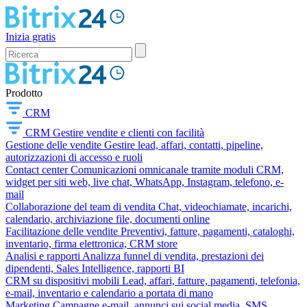
Inizia gratis
Prodotto
CRM
CRM
Gestire vendite e clienti con facilità
Gestione delle vendite
Gestire lead, affari, contatti, pipeline,
autorizzazioni di accesso e ruoli
Contact center
Comunicazioni omnicanale tramite moduli CRM,
widget per siti web, live chat, WhatsApp, Instagram, telefono, e-
mail
Collaborazione del team di vendita
Chat, videochiamate, incarichi,
calendario, archiviazione file, documenti online
Facilitazione delle vendite
Preventivi, fatture, pagamenti, cataloghi,
inventario, firma elettronica, CRM store
Analisi e rapporti
Analizza funnel di vendita, prestazioni dei
dipendenti, Sales Intelligence, rapporti BI
CRM su dispositivi mobili
Lead, affari, fatture, pagamenti, telefonia,
e-mail, inventario e calendario a portata di mano
Marketing
Campagne e-mail, annunci sui social media, SMS,