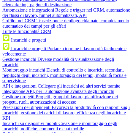
telemarketing, pagine di destinazione
Automazione e integrazioni
Regole e trigger nel CRM, automazione
dei flussi di lavoro, funnel automatizzati, API
CoPilot nel CRM
Trascrizione e riepilogo chiamate, completamento
automatico dei campi per gli affari
Tutte le funzionalità CRM
Incarichi e progetti
Incarichi e progetti
Portare a termine il lavoro più facilmente e
velocemente
Gestione incarichi
Diverse modalità di visualizzazione degli
incarichi
Monitoraggio incarichi
Elenchi di controllo e incarichi secondari,
riepiloghi degli incarichi, monitoraggio dei tempi, modalità focus e
supervisione
API e integrazioni
Collegare gli incarichi ad altri servizi tramite
integrazione API, per l'automazione avanzata degli incarichi
Gestione progetti
Progetti, gruppi di lavoro, pianificazione dei
progetti, ruoli, autorizzazioni di accesso
Prestazioni dei dipendenti
Favorisci la produttività con rapporti sugli
incarichi, gestione dei carichi di lavoro, efficienza negli incarichi e
KPI
Incarichi su dispositivi mobili
Creazione e monitoraggio degli
incarichi, notifiche, commenti e chat mobile