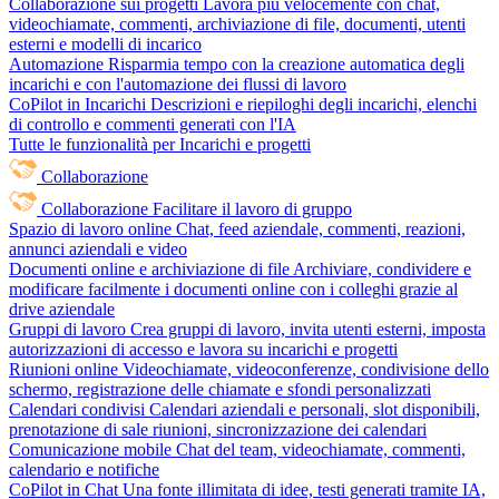
Collaborazione sui progetti
Lavora più velocemente con chat,
videochiamate, commenti, archiviazione di file, documenti, utenti
esterni e modelli di incarico
Automazione
Risparmia tempo con la creazione automatica degli
incarichi e con l'automazione dei flussi di lavoro
CoPilot in Incarichi
Descrizioni e riepiloghi degli incarichi, elenchi
di controllo e commenti generati con l'IA
Tutte le funzionalità per Incarichi e progetti
Collaborazione
Collaborazione
Facilitare il lavoro di gruppo
Spazio di lavoro online
Chat, feed aziendale, commenti, reazioni,
annunci aziendali e video
Documenti online e archiviazione di file
Archiviare, condividere e
modificare facilmente i documenti online con i colleghi grazie al
drive aziendale
Gruppi di lavoro
Crea gruppi di lavoro, invita utenti esterni, imposta
autorizzazioni di accesso e lavora su incarichi e progetti
Riunioni online
Videochiamate, videoconferenze, condivisione dello
schermo, registrazione delle chiamate e sfondi personalizzati
Calendari condivisi
Calendari aziendali e personali, slot disponibili,
prenotazione di sale riunioni, sincronizzazione dei calendari
Comunicazione mobile
Chat del team, videochiamate, commenti,
calendario e notifiche
CoPilot in Chat
Una fonte illimitata di idee, testi generati tramite IA,