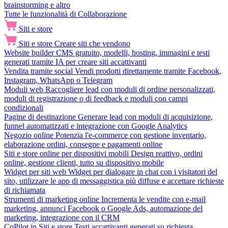
brainstorming e altro
Tutte le funzionalità di Collaborazione
Siti e store
Siti e store
Creare siti che vendono
Website builder
CMS gratuito, modelli, hosting, immagini e testi
generati tramite IA per creare siti accattivanti
Vendita tramite social
Vendi prodotti direttamente tramite Facebook,
Instagram, WhatsApp o Telegram
Moduli web
Raccogliere lead con moduli di ordine personalizzati,
moduli di registrazione o di feedback e moduli con campi
condizionali
Pagine di destinazione
Generare lead con moduli di acquisizione,
funnel automatizzati e integrazione con Google Analytics
Negozio online
Potenzia l'e-commerce con gestione inventario,
elaborazione ordini, consegne e pagamenti online
Siti e store online per dispositivi mobili
Design reattivo, ordini
online, gestione clienti, tutto su dispositivo mobile
Widget per siti web
Widget per dialogare in chat con i visitatori del
sito, utilizzare le app di messaggistica più diffuse e accettare richieste
di richiamata
Strumenti di marketing online
Incrementa le vendite con e-mail
marketing, annunci Facebook o Google Ads, automazione del
marketing, integrazione con il CRM
CoPilot in Siti e store
Testi accattivanti generati su richiesta,