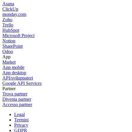
Telegram Task Notifications
RoboREST - App builder
Project Expenses
Oltre 750+ app e integrazioni
Partner
Per i clienti
Elenco partner
Richiedi una consulenza partner
Per i partner
Diventa partner di Bitrix24
Partner login
Perché Bitrix24
Vantaggi di Bitrix24
Perché Bitrix24?
Recensioni dei clienti
Confronto con altre soluzioni
Personalizzazione del prodotto
La nostra azienda
Chi siamo
Contatti
Sulla stampa
Informazioni legali
Novità da Bitrix24