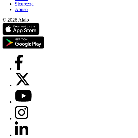
8 applicazioni pratiche dei copiloti IA che alleggeriscono la giornata
di lavoro
Engagement dei dipendenti: 9 leve per trasformarlo in un sistema
che regge nel tempo
Nove consigli pratici per migliorare il coinvolgimento dei dipendenti
giorno per giorno
Inizia gratis
Accedi
Accedi
Mio account
it
America
United States (English)
América Latina (Español)
Brasil (Português)
México (Español)
Colombia (Español)
Europa
Europe (English)
Deutschland (Deutsch)
France (Français)
Polska
(Polski)
Italia (Italiano)
United Kingdom (English)
Asia
India (English)
UAE (عربي)
Türkiye (Türkçe)
中国 (简体中文)
台
灣 (繁體中文)
Indonesia (Bahasa Indonesia)
Malaysia (Bahasa
Melayu)
ประเทศไทย (ภาษาไทย)
Việt Nam (Tiếng Việt)
日本 (日