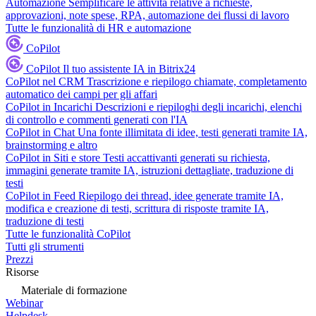
Automazione
Semplificare le attività relative a richieste,
approvazioni, note spese, RPA, automazione dei flussi di lavoro
Tutte le funzionalità di HR e automazione
CoPilot
CoPilot
Il tuo assistente IA in Bitrix24
CoPilot nel CRM
Trascrizione e riepilogo chiamate, completamento
automatico dei campi per gli affari
CoPilot in Incarichi
Descrizioni e riepiloghi degli incarichi, elenchi
di controllo e commenti generati con l'IA
CoPilot in Chat
Una fonte illimitata di idee, testi generati tramite IA,
brainstorming e altro
CoPilot in Siti e store
Testi accattivanti generati su richiesta,
immagini generate tramite IA, istruzioni dettagliate, traduzione di
testi
CoPilot in Feed
Riepilogo dei thread, idee generate tramite IA,
modifica e creazione di testi, scrittura di risposte tramite IA,
traduzione di testi
Tutte le funzionalità CoPilot
Tutti gli strumenti
Prezzi
Risorse
Materiale di formazione
Webinar
Helpdesk