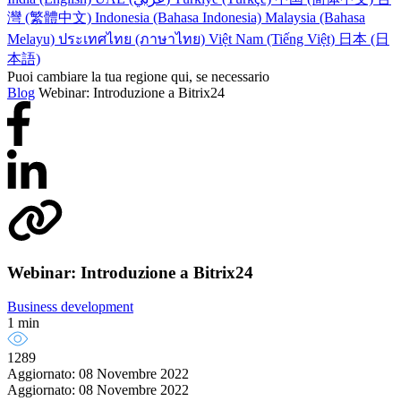
PayU Integration
SarasChatBot