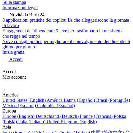
WordPress WooCommerce
store integration
Salesforce Data Migration
Vendite e CRM