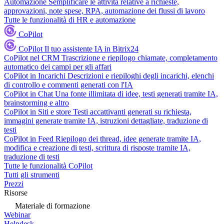
Automazione
Semplificare le attività relative a richieste,
approvazioni, note spese, RPA, automazione dei flussi di lavoro
Tutte le funzionalità di HR e automazione
CoPilot
CoPilot
Il tuo assistente IA in Bitrix24
CoPilot nel CRM
Trascrizione e riepilogo chiamate, completamento
automatico dei campi per gli affari
CoPilot in Incarichi
Descrizioni e riepiloghi degli incarichi, elenchi
di controllo e commenti generati con l'IA
CoPilot in Chat
Una fonte illimitata di idee, testi generati tramite IA,
brainstorming e altro
CoPilot in Siti e store
Testi accattivanti generati su richiesta,
immagini generate tramite IA, istruzioni dettagliate, traduzione di
testi
CoPilot in Feed
Riepilogo dei thread, idee generate tramite IA,
modifica e creazione di testi, scrittura di risposte tramite IA,
traduzione di testi
Tutte le funzionalità CoPilot
Tutti gli strumenti
Prezzi
Risorse
Materiale di formazione
Webinar
Helpdesk