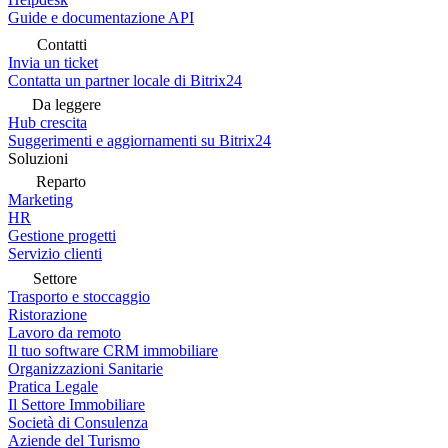
Guide e documentazione API
Contatti
Invia un ticket
Contatta un partner locale di Bitrix24
Da leggere
Hub crescita
Suggerimenti e aggiornamenti su Bitrix24
Soluzioni
Reparto
Marketing
HR
Gestione progetti
Servizio clienti
Settore
Trasporto e stoccaggio
Ristorazione
Lavoro da remoto
Il tuo software CRM immobiliare
Organizzazioni Sanitarie
Pratica Legale
Il Settore Immobiliare
Società di Consulenza
Aziende del Turismo