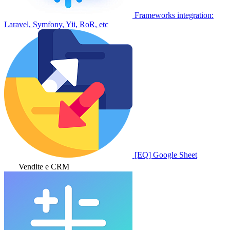
Frameworks integration:
Laravel, Symfony, Yii, RoR, etc
[EQ] Google Sheet
Vendite e CRM