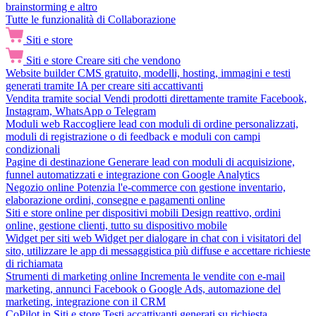
brainstorming e altro
Tutte le funzionalità di Collaborazione
Siti e store
Siti e store
Creare siti che vendono
Website builder
CMS gratuito, modelli, hosting, immagini e testi
generati tramite IA per creare siti accattivanti
Vendita tramite social
Vendi prodotti direttamente tramite Facebook,
Instagram, WhatsApp o Telegram
Moduli web
Raccogliere lead con moduli di ordine personalizzati,
moduli di registrazione o di feedback e moduli con campi
condizionali
Pagine di destinazione
Generare lead con moduli di acquisizione,
funnel automatizzati e integrazione con Google Analytics
Negozio online
Potenzia l'e-commerce con gestione inventario,
elaborazione ordini, consegne e pagamenti online
Siti e store online per dispositivi mobili
Design reattivo, ordini
online, gestione clienti, tutto su dispositivo mobile
Widget per siti web
Widget per dialogare in chat con i visitatori del
sito, utilizzare le app di messaggistica più diffuse e accettare richieste
di richiamata
Strumenti di marketing online
Incrementa le vendite con e-mail
marketing, annunci Facebook o Google Ads, automazione del
marketing, integrazione con il CRM
CoPilot in Siti e store
Testi accattivanti generati su richiesta,