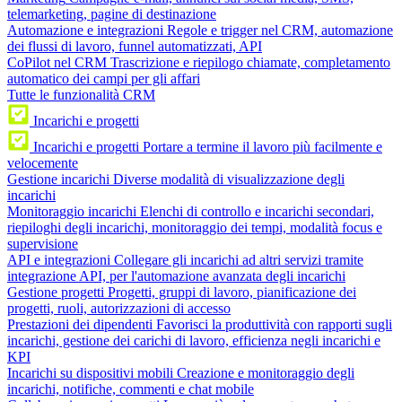
telemarketing, pagine di destinazione
Automazione e integrazioni
Regole e trigger nel CRM, automazione
dei flussi di lavoro, funnel automatizzati, API
CoPilot nel CRM
Trascrizione e riepilogo chiamate, completamento
automatico dei campi per gli affari
Tutte le funzionalità CRM
Incarichi e progetti
Incarichi e progetti
Portare a termine il lavoro più facilmente e
velocemente
Gestione incarichi
Diverse modalità di visualizzazione degli
incarichi
Monitoraggio incarichi
Elenchi di controllo e incarichi secondari,
riepiloghi degli incarichi, monitoraggio dei tempi, modalità focus e
supervisione
API e integrazioni
Collegare gli incarichi ad altri servizi tramite
integrazione API, per l'automazione avanzata degli incarichi
Gestione progetti
Progetti, gruppi di lavoro, pianificazione dei
progetti, ruoli, autorizzazioni di accesso
Prestazioni dei dipendenti
Favorisci la produttività con rapporti sugli
incarichi, gestione dei carichi di lavoro, efficienza negli incarichi e
KPI
Incarichi su dispositivi mobili
Creazione e monitoraggio degli
incarichi, notifiche, commenti e chat mobile