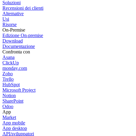
Soluzioni
Recensioni dei clienti
Alternative
Usi
Risorse
On-Premise
Edizione On-premise
Download
Documentazione
Confronta con
Asana
ClickUp
monday.com
Zoho
Trello
HubSpot
Microsoft Project
Notion
SharePoint
Odoo
App
Market
App mobile
App desktop
API/sviluppatori