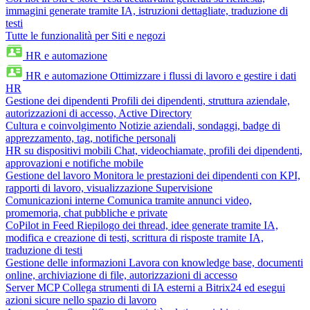
immagini generate tramite IA, istruzioni dettagliate, traduzione di
testi
Tutte le funzionalità per Siti e negozi
HR e automazione
HR e automazione
Ottimizzare i flussi di lavoro e gestire i dati
HR
Gestione dei dipendenti
Profili dei dipendenti, struttura aziendale,
autorizzazioni di accesso, Active Directory
Cultura e coinvolgimento
Notizie aziendali, sondaggi, badge di
apprezzamento, tag, notifiche personali
HR su dispositivi mobili
Chat, videochiamate, profili dei dipendenti,
approvazioni e notifiche mobile
Gestione del lavoro
Monitora le prestazioni dei dipendenti con KPI,
rapporti di lavoro, visualizzazione Supervisione
Comunicazioni interne
Comunica tramite annunci video,
promemoria, chat pubbliche e private
CoPilot in Feed
Riepilogo dei thread, idee generate tramite IA,
modifica e creazione di testi, scrittura di risposte tramite IA,
traduzione di testi
Gestione delle informazioni
Lavora con knowledge base, documenti
online, archiviazione di file, autorizzazioni di accesso
Server MCP
Collega strumenti di IA esterni a Bitrix24 ed esegui
azioni sicure nello spazio di lavoro