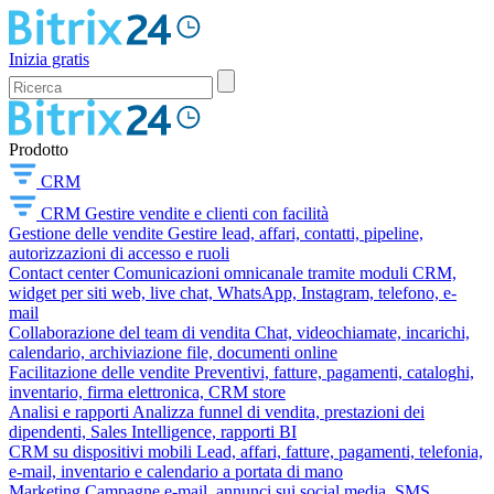
Inizia gratis
Prodotto
CRM
CRM
Gestire vendite e clienti con facilità
Gestione delle vendite
Gestire lead, affari, contatti, pipeline,
autorizzazioni di accesso e ruoli
Contact center
Comunicazioni omnicanale tramite moduli CRM,
widget per siti web, live chat, WhatsApp, Instagram, telefono, e-
mail
Collaborazione del team di vendita
Chat, videochiamate, incarichi,
calendario, archiviazione file, documenti online
Facilitazione delle vendite
Preventivi, fatture, pagamenti, cataloghi,
inventario, firma elettronica, CRM store
Analisi e rapporti
Analizza funnel di vendita, prestazioni dei
dipendenti, Sales Intelligence, rapporti BI
CRM su dispositivi mobili
Lead, affari, fatture, pagamenti, telefonia,
e-mail, inventario e calendario a portata di mano
Marketing
Campagne e-mail, annunci sui social media, SMS,