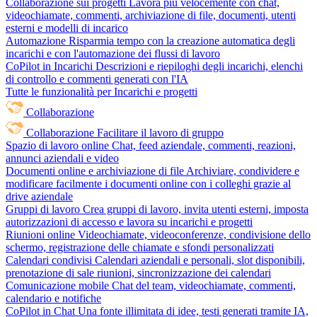
Collaborazione sui progetti
Lavora più velocemente con chat,
videochiamate, commenti, archiviazione di file, documenti, utenti
esterni e modelli di incarico
Automazione
Risparmia tempo con la creazione automatica degli
incarichi e con l'automazione dei flussi di lavoro
CoPilot in Incarichi
Descrizioni e riepiloghi degli incarichi, elenchi
di controllo e commenti generati con l'IA
Tutte le funzionalità per Incarichi e progetti
Collaborazione
Collaborazione
Facilitare il lavoro di gruppo
Spazio di lavoro online
Chat, feed aziendale, commenti, reazioni,
annunci aziendali e video
Documenti online e archiviazione di file
Archiviare, condividere e
modificare facilmente i documenti online con i colleghi grazie al
drive aziendale
Gruppi di lavoro
Crea gruppi di lavoro, invita utenti esterni, imposta
autorizzazioni di accesso e lavora su incarichi e progetti
Riunioni online
Videochiamate, videoconferenze, condivisione dello
schermo, registrazione delle chiamate e sfondi personalizzati
Calendari condivisi
Calendari aziendali e personali, slot disponibili,
prenotazione di sale riunioni, sincronizzazione dei calendari
Comunicazione mobile
Chat del team, videochiamate, commenti,
calendario e notifiche
CoPilot in Chat
Una fonte illimitata di idee, testi generati tramite IA,