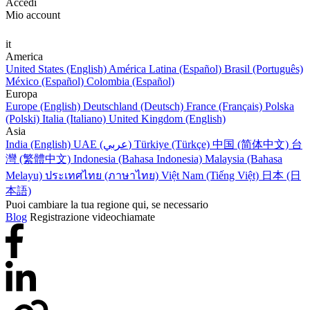
Accedi
Mio account
it
America
United States (English)
América Latina (Español)
Brasil (Português)
México (Español)
Colombia (Español)
Europa
Europe (English)
Deutschland (Deutsch)
France (Français)
Polska
(Polski)
Italia (Italiano)
United Kingdom (English)
Asia
India (English)
UAE (عربي)
Türkiye (Türkçe)
中国 (简体中文)
台
灣 (繁體中文)
Indonesia (Bahasa Indonesia)
Malaysia (Bahasa
Melayu)
ประเทศไทย (ภาษาไทย)
Việt Nam (Tiếng Việt)
日本 (日
本語)
Puoi cambiare la tua regione qui, se necessario
Blog
Registrazione videochiamate