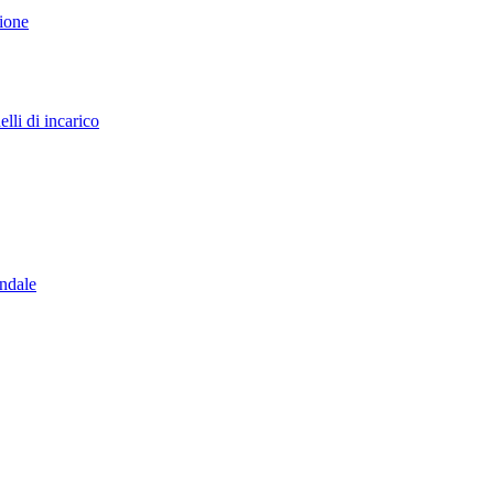
sione
lli di incarico
endale