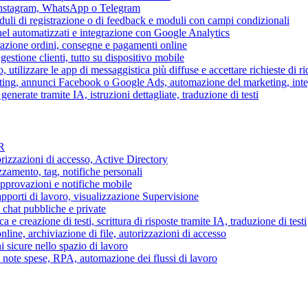
 Instagram, WhatsApp o Telegram
duli di registrazione o di feedback e moduli con campi condizionali
nel automatizzati e integrazione con Google Analytics
razione ordini, consegne e pagamenti online
gestione clienti, tutto su dispositivo mobile
o, utilizzare le app di messaggistica più diffuse e accettare richieste di r
eting, annunci Facebook o Google Ads, automazione del marketing, in
generate tramite IA, istruzioni dettagliate, traduzione di testi
HR
torizzazioni di accesso, Active Directory
zamento, tag, notifiche personali
approvazioni e notifiche mobile
apporti di lavoro, visualizzazione Supervisione
chat pubbliche e private
 e creazione di testi, scrittura di risposte tramite IA, traduzione di testi
ne, archiviazione di file, autorizzazioni di accesso
i sicure nello spazio di lavoro
ni, note spese, RPA, automazione dei flussi di lavoro