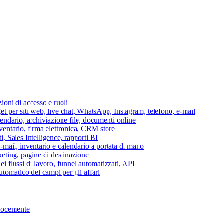
azioni di accesso e ruoli
per siti web, live chat, WhatsApp, Instagram, telefono, e-mail
lendario, archiviazione file, documenti online
nventario, firma elettronica, CRM store
i, Sales Intelligence, rapporti BI
 e-mail, inventario e calendario a portata di mano
eting, pagine di destinazione
 flussi di lavoro, funnel automatizzati, API
tomatico dei campi per gli affari
elocemente