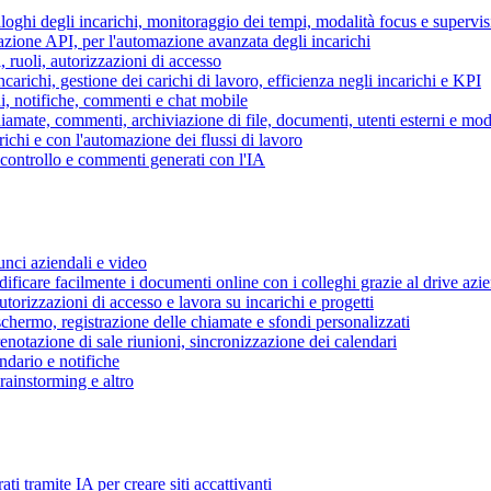
piloghi degli incarichi, monitoraggio dei tempi, modalità focus e supervi
grazione API, per l'automazione avanzata degli incarichi
, ruoli, autorizzazioni di accesso
ncarichi, gestione dei carichi di lavoro, efficienza negli incarichi e KPI
i, notifiche, commenti e chat mobile
mate, commenti, archiviazione di file, documenti, utenti esterni e mode
ichi e con l'automazione dei flussi di lavoro
i controllo e commenti generati con l'IA
unci aziendali e video
ificare facilmente i documenti online con i colleghi grazie al drive azi
utorizzazioni di accesso e lavora su incarichi e progetti
hermo, registrazione delle chiamate e sfondi personalizzati
renotazione di sale riunioni, sincronizzazione dei calendari
dario e notifiche
brainstorming e altro
ti tramite IA per creare siti accattivanti