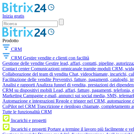
Inizia gratis
Prodotto
CRM
CRM
Gestire vendite e clienti con facilità
Gestione delle vendite
Gestire lead, affari, contatti, pipeline, autorizz
Contact center
Comunicazioni omnicanale tramite moduli CRM, widget 
Collaborazione del team di vendita
Chat, videochiamate, incarichi, ca
Facilitazione delle vendite
Preventivi, fatture, pagamenti, cataloghi, i
Analisi e rapporti
Analizza funnel di vendita, prestazioni dei dipendent
CRM su dispositivi mobili
Lead, affari, fatture, pagamenti, telefonia,
Marketing
Campagne e-mail, annunci sui social media, SMS, telemark
Automazione e integrazioni
Regole e trigger nel CRM, automazione dei
CoPilot nel CRM
Trascrizione e riepilogo chiamate, completamento au
Tutte le funzionalità CRM
Incarichi e progetti
Incarichi e progetti
Portare a termine il lavoro più facilmente e v