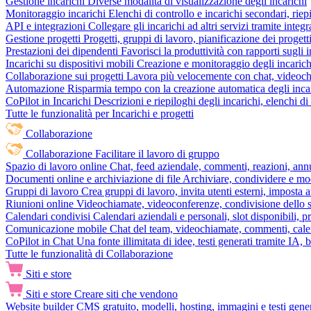
Gestione incarichi
Diverse modalità di visualizzazione degli incarichi
Monitoraggio incarichi
Elenchi di controllo e incarichi secondari, rie
API e integrazioni
Collegare gli incarichi ad altri servizi tramite inte
Gestione progetti
Progetti, gruppi di lavoro, pianificazione dei progetti
Prestazioni dei dipendenti
Favorisci la produttività con rapporti sugli i
Incarichi su dispositivi mobili
Creazione e monitoraggio degli incarich
Collaborazione sui progetti
Lavora più velocemente con chat, videochia
Automazione
Risparmia tempo con la creazione automatica degli incar
CoPilot in Incarichi
Descrizioni e riepiloghi degli incarichi, elenchi d
Tutte le funzionalità per Incarichi e progetti
Collaborazione
Collaborazione
Facilitare il lavoro di gruppo
Spazio di lavoro online
Chat, feed aziendale, commenti, reazioni, ann
Documenti online e archiviazione di file
Archiviare, condividere e mod
Gruppi di lavoro
Crea gruppi di lavoro, invita utenti esterni, imposta a
Riunioni online
Videochiamate, videoconferenze, condivisione dello sc
Calendari condivisi
Calendari aziendali e personali, slot disponibili, p
Comunicazione mobile
Chat del team, videochiamate, commenti, calen
CoPilot in Chat
Una fonte illimitata di idee, testi generati tramite IA, 
Tutte le funzionalità di Collaborazione
Siti e store
Siti e store
Creare siti che vendono
Website builder
CMS gratuito, modelli, hosting, immagini e testi genera