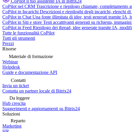
CoPilot
Il tuo assistente IA in Bitrix24
CoPilot nel CRM
Trascrizione e riepilogo chiamate, completamento au
CoPilot in Incarichi
Descrizioni e riepiloghi degli incarichi, elenchi d
CoPilot in Chat
Una fonte illimitata di idee, testi generati tramite IA, 
CoPilot in Siti e store
Testi accattivanti generati su richiesta, immagini 
CoPilot in Feed
Riepilogo dei thread, idee generate tramite IA, modifica
Tutte le funzionalità CoPilot
Tutti gli strumenti
Prezzi
Risorse
Materiale di formazione
Webinar
Helpdesk
Guide e documentazione API
Contatti
Invia un ticket
Contatta un partner locale di Bitrix24
Da leggere
Hub crescita
Suggerimenti e aggiornamenti su Bitrix24
Soluzioni
Reparto
Marketing
HR