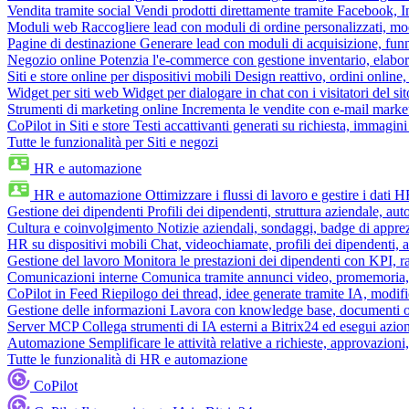
Vendita tramite social
Vendi prodotti direttamente tramite Facebook,
Moduli web
Raccogliere lead con moduli di ordine personalizzati, mo
Pagine di destinazione
Generare lead con moduli di acquisizione, fun
Negozio online
Potenzia l'e-commerce con gestione inventario, elabo
Siti e store online per dispositivi mobili
Design reattivo, ordini online, 
Widget per siti web
Widget per dialogare in chat con i visitatori del sit
Strumenti di marketing online
Incrementa le vendite con e-mail mark
CoPilot in Siti e store
Testi accattivanti generati su richiesta, immagini 
Tutte le funzionalità per Siti e negozi
HR e automazione
HR e automazione
Ottimizzare i flussi di lavoro e gestire i dati 
Gestione dei dipendenti
Profili dei dipendenti, struttura aziendale, au
Cultura e coinvolgimento
Notizie aziendali, sondaggi, badge di apprez
HR su dispositivi mobili
Chat, videochiamate, profili dei dipendenti, 
Gestione del lavoro
Monitora le prestazioni dei dipendenti con KPI, r
Comunicazioni interne
Comunica tramite annunci video, promemoria, 
CoPilot in Feed
Riepilogo dei thread, idee generate tramite IA, modifica
Gestione delle informazioni
Lavora con knowledge base, documenti onli
Server MCP
Collega strumenti di IA esterni a Bitrix24 ed esegui azion
Automazione
Semplificare le attività relative a richieste, approvazio
Tutte le funzionalità di HR e automazione
CoPilot