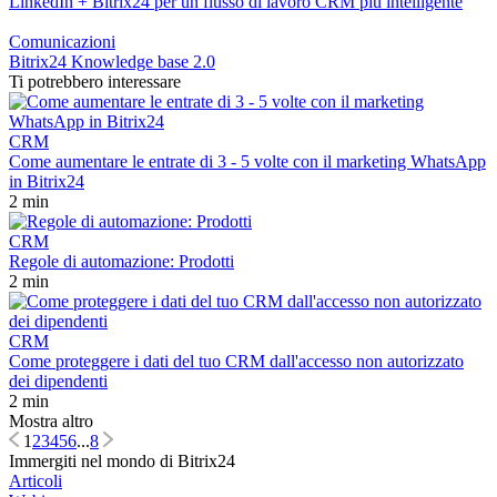
LinkedIn + Bitrix24 per un flusso di lavoro CRM più intelligente
Comunicazioni
Bitrix24 Knowledge base 2.0
Ti potrebbero interessare
CRM
Come aumentare le entrate di 3 - 5 volte con il marketing WhatsApp
in Bitrix24
2 min
CRM
Regole di automazione: Prodotti
2 min
CRM
Come proteggere i dati del tuo CRM dall'accesso non autorizzato
dei dipendenti
2 min
Mostra altro
1
2
3
4
5
6
...
8
Immergiti nel mondo di Bitrix24
Articoli