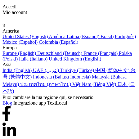
Accedi
Mio account
it
America
United States (English)
América Latina (Español)
Brasil (Português)
México (Español)
Colombia (Español)
Europa
Europe (English)
Deutschland (Deutsch)
France (Français)
Polska
(Polski)
Italia (Italiano)
United Kingdom (English)
Asia
India (English)
UAE (عربي)
Türkiye (Türkçe)
中国 (简体中文)
台
灣 (繁體中文)
Indonesia (Bahasa Indonesia)
Malaysia (Bahasa
Melayu)
ประเทศไทย (ภาษาไทย)
Việt Nam (Tiếng Việt)
日本 (日
本語)
Puoi cambiare la tua regione qui, se necessario
Blog
Integrazione app TextLocal