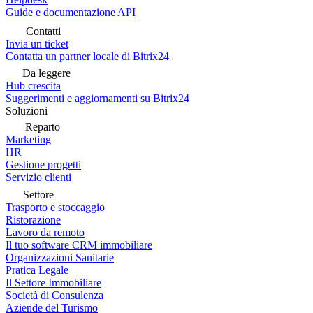
Guide e documentazione API
Contatti
Invia un ticket
Contatta un partner locale di Bitrix24
Da leggere
Hub crescita
Suggerimenti e aggiornamenti su Bitrix24
Soluzioni
Reparto
Marketing
HR
Gestione progetti
Servizio clienti
Settore
Trasporto e stoccaggio
Ristorazione
Lavoro da remoto
Il tuo software CRM immobiliare
Organizzazioni Sanitarie
Pratica Legale
Il Settore Immobiliare
Società di Consulenza
Aziende del Turismo