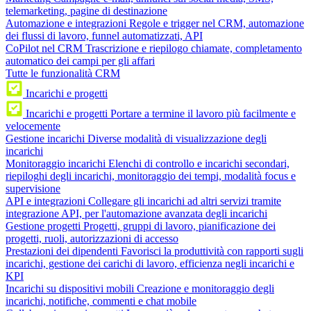
telemarketing, pagine di destinazione
Automazione e integrazioni
Regole e trigger nel CRM, automazione
dei flussi di lavoro, funnel automatizzati, API
CoPilot nel CRM
Trascrizione e riepilogo chiamate, completamento
automatico dei campi per gli affari
Tutte le funzionalità CRM
Incarichi e progetti
Incarichi e progetti
Portare a termine il lavoro più facilmente e
velocemente
Gestione incarichi
Diverse modalità di visualizzazione degli
incarichi
Monitoraggio incarichi
Elenchi di controllo e incarichi secondari,
riepiloghi degli incarichi, monitoraggio dei tempi, modalità focus e
supervisione
API e integrazioni
Collegare gli incarichi ad altri servizi tramite
integrazione API, per l'automazione avanzata degli incarichi
Gestione progetti
Progetti, gruppi di lavoro, pianificazione dei
progetti, ruoli, autorizzazioni di accesso
Prestazioni dei dipendenti
Favorisci la produttività con rapporti sugli
incarichi, gestione dei carichi di lavoro, efficienza negli incarichi e
KPI
Incarichi su dispositivi mobili
Creazione e monitoraggio degli
incarichi, notifiche, commenti e chat mobile