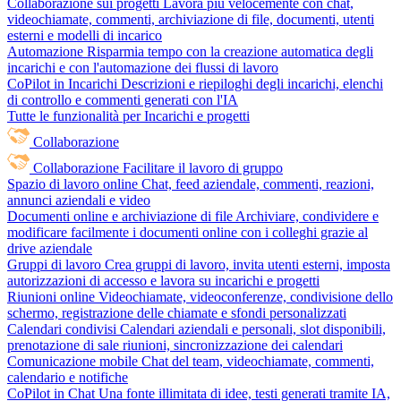
Collaborazione sui progetti
Lavora più velocemente con chat,
videochiamate, commenti, archiviazione di file, documenti, utenti
esterni e modelli di incarico
Automazione
Risparmia tempo con la creazione automatica degli
incarichi e con l'automazione dei flussi di lavoro
CoPilot in Incarichi
Descrizioni e riepiloghi degli incarichi, elenchi
di controllo e commenti generati con l'IA
Tutte le funzionalità per Incarichi e progetti
Collaborazione
Collaborazione
Facilitare il lavoro di gruppo
Spazio di lavoro online
Chat, feed aziendale, commenti, reazioni,
annunci aziendali e video
Documenti online e archiviazione di file
Archiviare, condividere e
modificare facilmente i documenti online con i colleghi grazie al
drive aziendale
Gruppi di lavoro
Crea gruppi di lavoro, invita utenti esterni, imposta
autorizzazioni di accesso e lavora su incarichi e progetti
Riunioni online
Videochiamate, videoconferenze, condivisione dello
schermo, registrazione delle chiamate e sfondi personalizzati
Calendari condivisi
Calendari aziendali e personali, slot disponibili,
prenotazione di sale riunioni, sincronizzazione dei calendari
Comunicazione mobile
Chat del team, videochiamate, commenti,
calendario e notifiche
CoPilot in Chat
Una fonte illimitata di idee, testi generati tramite IA,