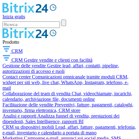
Inizia gratis
Prodotto
CRM
CRM
Gestire vendite e clienti con facilità
Gestione delle vendite
Gestire lead, affari, contatti, pipeline,
autorizzazioni di accesso e ruoli
Contact center
Comunicazioni omnicanale tramite moduli CRM,
widget per siti web, live chat, WhatsApp, Instagram, telefono, e-
mail
Collaborazione del team di vendita
Chat, videochiamate, incarichi,
calendario, archiviazione file, documenti online
Facilitazione delle vendite
Preventivi, fatture, pagamenti, cataloghi,
inventario, firma elettronica, CRM store
Analisi e rapporti
Analizza funnel di vendita, prestazioni dei
dipendenti, Sales Intelligence, rapporti BI
CRM su dispositivi mobili
Lead, affari, fatture, pagamenti, telefonia,
e-mail, inventario e calendario a portata di mano
Marketing
Campagne e-mail, annunci sui social media, SMS,