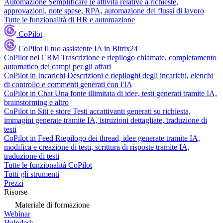
Automazione
Semplificare le attività relative a richieste,
approvazioni, note spese, RPA, automazione dei flussi di lavoro
Tutte le funzionalità di HR e automazione
CoPilot
CoPilot
Il tuo assistente IA in Bitrix24
CoPilot nel CRM
Trascrizione e riepilogo chiamate, completamento
automatico dei campi per gli affari
CoPilot in Incarichi
Descrizioni e riepiloghi degli incarichi, elenchi
di controllo e commenti generati con l'IA
CoPilot in Chat
Una fonte illimitata di idee, testi generati tramite IA,
brainstorming e altro
CoPilot in Siti e store
Testi accattivanti generati su richiesta,
immagini generate tramite IA, istruzioni dettagliate, traduzione di
testi
CoPilot in Feed
Riepilogo dei thread, idee generate tramite IA,
modifica e creazione di testi, scrittura di risposte tramite IA,
traduzione di testi
Tutte le funzionalità CoPilot
Tutti gli strumenti
Prezzi
Risorse
Materiale di formazione
Webinar
Helpdesk