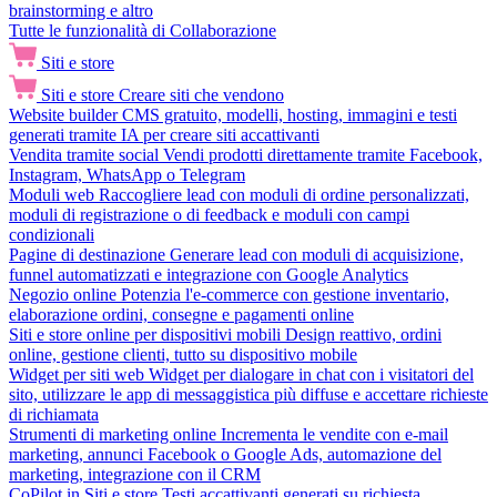
brainstorming e altro
Tutte le funzionalità di Collaborazione
Siti e store
Siti e store
Creare siti che vendono
Website builder
CMS gratuito, modelli, hosting, immagini e testi
generati tramite IA per creare siti accattivanti
Vendita tramite social
Vendi prodotti direttamente tramite Facebook,
Instagram, WhatsApp o Telegram
Moduli web
Raccogliere lead con moduli di ordine personalizzati,
moduli di registrazione o di feedback e moduli con campi
condizionali
Pagine di destinazione
Generare lead con moduli di acquisizione,
funnel automatizzati e integrazione con Google Analytics
Negozio online
Potenzia l'e-commerce con gestione inventario,
elaborazione ordini, consegne e pagamenti online
Siti e store online per dispositivi mobili
Design reattivo, ordini
online, gestione clienti, tutto su dispositivo mobile
Widget per siti web
Widget per dialogare in chat con i visitatori del
sito, utilizzare le app di messaggistica più diffuse e accettare richieste
di richiamata
Strumenti di marketing online
Incrementa le vendite con e-mail
marketing, annunci Facebook o Google Ads, automazione del
marketing, integrazione con il CRM
CoPilot in Siti e store
Testi accattivanti generati su richiesta,