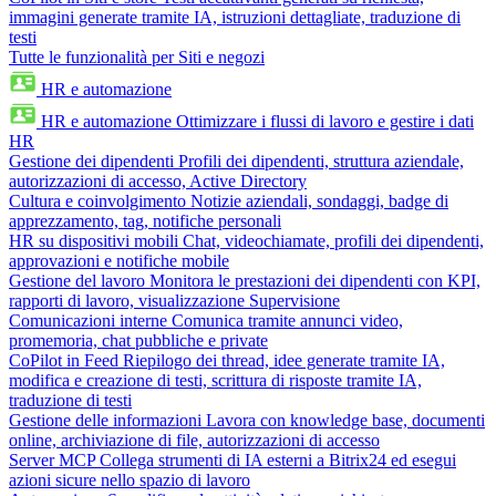
immagini generate tramite IA, istruzioni dettagliate, traduzione di
testi
Tutte le funzionalità per Siti e negozi
HR e automazione
HR e automazione
Ottimizzare i flussi di lavoro e gestire i dati
HR
Gestione dei dipendenti
Profili dei dipendenti, struttura aziendale,
autorizzazioni di accesso, Active Directory
Cultura e coinvolgimento
Notizie aziendali, sondaggi, badge di
apprezzamento, tag, notifiche personali
HR su dispositivi mobili
Chat, videochiamate, profili dei dipendenti,
approvazioni e notifiche mobile
Gestione del lavoro
Monitora le prestazioni dei dipendenti con KPI,
rapporti di lavoro, visualizzazione Supervisione
Comunicazioni interne
Comunica tramite annunci video,
promemoria, chat pubbliche e private
CoPilot in Feed
Riepilogo dei thread, idee generate tramite IA,
modifica e creazione di testi, scrittura di risposte tramite IA,
traduzione di testi
Gestione delle informazioni
Lavora con knowledge base, documenti
online, archiviazione di file, autorizzazioni di accesso
Server MCP
Collega strumenti di IA esterni a Bitrix24 ed esegui
azioni sicure nello spazio di lavoro