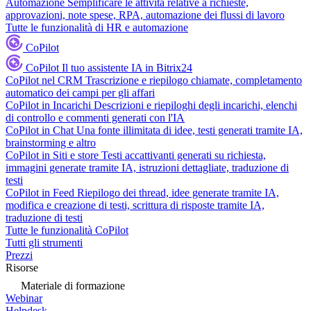
Automazione
Semplificare le attività relative a richieste,
approvazioni, note spese, RPA, automazione dei flussi di lavoro
Tutte le funzionalità di HR e automazione
CoPilot
CoPilot
Il tuo assistente IA in Bitrix24
CoPilot nel CRM
Trascrizione e riepilogo chiamate, completamento
automatico dei campi per gli affari
CoPilot in Incarichi
Descrizioni e riepiloghi degli incarichi, elenchi
di controllo e commenti generati con l'IA
CoPilot in Chat
Una fonte illimitata di idee, testi generati tramite IA,
brainstorming e altro
CoPilot in Siti e store
Testi accattivanti generati su richiesta,
immagini generate tramite IA, istruzioni dettagliate, traduzione di
testi
CoPilot in Feed
Riepilogo dei thread, idee generate tramite IA,
modifica e creazione di testi, scrittura di risposte tramite IA,
traduzione di testi
Tutte le funzionalità CoPilot
Tutti gli strumenti
Prezzi
Risorse
Materiale di formazione
Webinar
Helpdesk