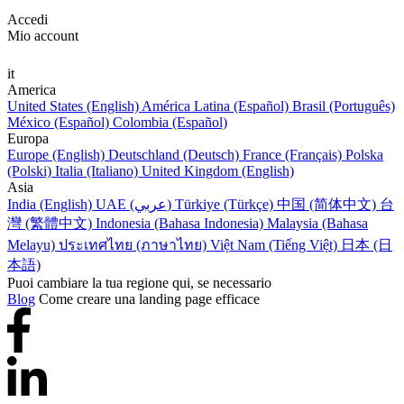
Accedi
Mio account
it
America
United States (English)
América Latina (Español)
Brasil (Português)
México (Español)
Colombia (Español)
Europa
Europe (English)
Deutschland (Deutsch)
France (Français)
Polska
(Polski)
Italia (Italiano)
United Kingdom (English)
Asia
India (English)
UAE (عربي)
Türkiye (Türkçe)
中国 (简体中文)
台
灣 (繁體中文)
Indonesia (Bahasa Indonesia)
Malaysia (Bahasa
Melayu)
ประเทศไทย (ภาษาไทย)
Việt Nam (Tiếng Việt)
日本 (日
本語)
Puoi cambiare la tua regione qui, se necessario
Blog
Come creare una landing page efficace