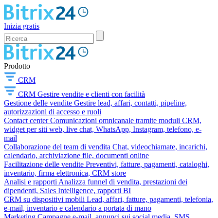
Inizia gratis
Prodotto
CRM
CRM
Gestire vendite e clienti con facilità
Gestione delle vendite
Gestire lead, affari, contatti, pipeline,
autorizzazioni di accesso e ruoli
Contact center
Comunicazioni omnicanale tramite moduli CRM,
widget per siti web, live chat, WhatsApp, Instagram, telefono, e-
mail
Collaborazione del team di vendita
Chat, videochiamate, incarichi,
calendario, archiviazione file, documenti online
Facilitazione delle vendite
Preventivi, fatture, pagamenti, cataloghi,
inventario, firma elettronica, CRM store
Analisi e rapporti
Analizza funnel di vendita, prestazioni dei
dipendenti, Sales Intelligence, rapporti BI
CRM su dispositivi mobili
Lead, affari, fatture, pagamenti, telefonia,
e-mail, inventario e calendario a portata di mano
Marketing
Campagne e-mail, annunci sui social media, SMS,