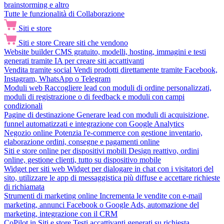
brainstorming e altro
Tutte le funzionalità di Collaborazione
Siti e store
Siti e store
Creare siti che vendono
Website builder
CMS gratuito, modelli, hosting, immagini e testi
generati tramite IA per creare siti accattivanti
Vendita tramite social
Vendi prodotti direttamente tramite Facebook,
Instagram, WhatsApp o Telegram
Moduli web
Raccogliere lead con moduli di ordine personalizzati,
moduli di registrazione o di feedback e moduli con campi
condizionali
Pagine di destinazione
Generare lead con moduli di acquisizione,
funnel automatizzati e integrazione con Google Analytics
Negozio online
Potenzia l'e-commerce con gestione inventario,
elaborazione ordini, consegne e pagamenti online
Siti e store online per dispositivi mobili
Design reattivo, ordini
online, gestione clienti, tutto su dispositivo mobile
Widget per siti web
Widget per dialogare in chat con i visitatori del
sito, utilizzare le app di messaggistica più diffuse e accettare richieste
di richiamata
Strumenti di marketing online
Incrementa le vendite con e-mail
marketing, annunci Facebook o Google Ads, automazione del
marketing, integrazione con il CRM
CoPilot in Siti e store
Testi accattivanti generati su richiesta,