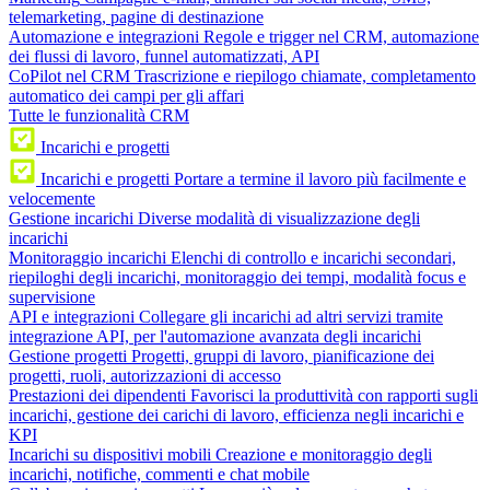
telemarketing, pagine di destinazione
Automazione e integrazioni
Regole e trigger nel CRM, automazione
dei flussi di lavoro, funnel automatizzati, API
CoPilot nel CRM
Trascrizione e riepilogo chiamate, completamento
automatico dei campi per gli affari
Tutte le funzionalità CRM
Incarichi e progetti
Incarichi e progetti
Portare a termine il lavoro più facilmente e
velocemente
Gestione incarichi
Diverse modalità di visualizzazione degli
incarichi
Monitoraggio incarichi
Elenchi di controllo e incarichi secondari,
riepiloghi degli incarichi, monitoraggio dei tempi, modalità focus e
supervisione
API e integrazioni
Collegare gli incarichi ad altri servizi tramite
integrazione API, per l'automazione avanzata degli incarichi
Gestione progetti
Progetti, gruppi di lavoro, pianificazione dei
progetti, ruoli, autorizzazioni di accesso
Prestazioni dei dipendenti
Favorisci la produttività con rapporti sugli
incarichi, gestione dei carichi di lavoro, efficienza negli incarichi e
KPI
Incarichi su dispositivi mobili
Creazione e monitoraggio degli
incarichi, notifiche, commenti e chat mobile