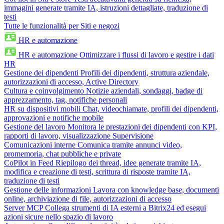
immagini generate tramite IA, istruzioni dettagliate, traduzione di
testi
Tutte le funzionalità per Siti e negozi
HR e automazione
HR e automazione
Ottimizzare i flussi di lavoro e gestire i dati
HR
Gestione dei dipendenti
Profili dei dipendenti, struttura aziendale,
autorizzazioni di accesso, Active Directory
Cultura e coinvolgimento
Notizie aziendali, sondaggi, badge di
apprezzamento, tag, notifiche personali
HR su dispositivi mobili
Chat, videochiamate, profili dei dipendenti,
approvazioni e notifiche mobile
Gestione del lavoro
Monitora le prestazioni dei dipendenti con KPI,
rapporti di lavoro, visualizzazione Supervisione
Comunicazioni interne
Comunica tramite annunci video,
promemoria, chat pubbliche e private
CoPilot in Feed
Riepilogo dei thread, idee generate tramite IA,
modifica e creazione di testi, scrittura di risposte tramite IA,
traduzione di testi
Gestione delle informazioni
Lavora con knowledge base, documenti
online, archiviazione di file, autorizzazioni di accesso
Server MCP
Collega strumenti di IA esterni a Bitrix24 ed esegui
azioni sicure nello spazio di lavoro