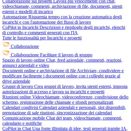
Collaborazione sui progetti
Lavora più velocemente con chat,
videochiamate, commenti, archiviazione di file, documenti, utenti
esterni e modelli di incarico
Automazione
Risparmia tempo con la creazione automatica degli
incarichi e con l'automazione dei flussi di lavoro
CoPilot in Incarichi
Descrizioni e riepiloghi degli incarichi, elenchi
di controllo e commenti generati con l'IA
Tutte le funzionalità per Incarichi e progetti
Collaborazione
Collaborazione
Facilitare il lavoro di gruppo
Spazio di lavoro online
Chat, feed aziendale, commenti, reazioni,
annunci aziendali e video
Documenti online e archiviazione di file
Archiviare, condividere e
modificare facilmente i documenti online con i colleghi grazie al
drive aziendale
Gruppi di lavoro
Crea gruppi di lavoro, invita utenti esterni, imposta
autorizzazioni di accesso e lavora su incarichi e progetti
Riunioni online
Videochiamate, videoconferenze, condivisione dello
schermo, registrazione delle chiamate e sfondi personalizzati
Calendari condivisi
Calendari aziendali e personali, slot disponibili,
prenotazione di sale riunioni, sincronizzazione dei calendari
Comunicazione mobile
Chat del team, videochiamate, commenti,
calendario e notifiche
CoPilot in Chat
Una fonte illimitata di idee, testi generati tramite IA,