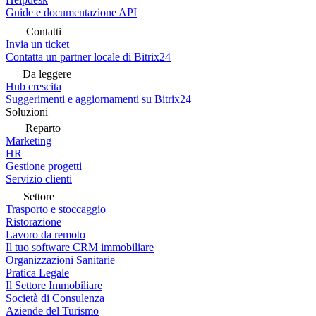
Guide e documentazione API
Contatti
Invia un ticket
Contatta un partner locale di Bitrix24
Da leggere
Hub crescita
Suggerimenti e aggiornamenti su Bitrix24
Soluzioni
Reparto
Marketing
HR
Gestione progetti
Servizio clienti
Settore
Trasporto e stoccaggio
Ristorazione
Lavoro da remoto
Il tuo software CRM immobiliare
Organizzazioni Sanitarie
Pratica Legale
Il Settore Immobiliare
Società di Consulenza
Aziende del Turismo