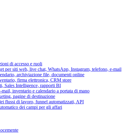
azioni di accesso e ruoli
per siti web, live chat, WhatsApp, Instagram, telefono, e-mail
lendario, archiviazione file, documenti online
nventario, firma elettronica, CRM store
i, Sales Intelligence, rapporti BI
 e-mail, inventario e calendario a portata di mano
eting, pagine di destinazione
 flussi di lavoro, funnel automatizzati, API
tomatico dei campi per gli affari
elocemente