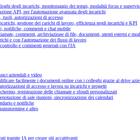
piloghi degli incarichi, monitoraggio dei tempi, modalità focus e supervi
grazione API, per l'automazione avanzata degli incarichi
, ruoli, autorizzazioni di accesso
ncarichi, gestione dei carichi di lavoro, efficienza negli incarichi e KPI
i, notifiche, commenti e chat mobile
mate, commenti, archiviazione di file, documenti, utenti esterni e mode
ichi e con l'automazione dei flussi di lavoro
i controllo e commenti generati con l'IA
unci aziendali e video
ificare facilmente i documenti online con i colleghi grazie al drive azi
utorizzazioni di accesso e lavora su incarichi e progetti
hermo, registrazione delle chiamate e sfondi personalizzati
renotazione di sale riunioni, sincronizzazione dei calendari
dario e notifiche
brainstorming e altro
ti tramite IA per creare siti accattivanti