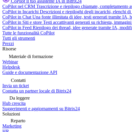
CoPilot
Il tuo assistente IA in Bitrix24
CoPilot nel CRM
Trascrizione e riepilogo chiamate, completamento au
CoPilot in Incarichi
Descrizioni e riepiloghi degli incarichi, elenchi d
CoPilot in Chat
Una fonte illimitata di idee, testi generati tramite IA, 
CoPilot in Siti e store
Testi accattivanti generati su richiesta, immagini 
CoPilot in Feed
Riepilogo dei thread, idee generate tramite IA, modifica
Tutte le funzionalità CoPilot
Tutti gli strumenti
Prezzi
Risorse
Materiale di formazione
Webinar
Helpdesk
Guide e documentazione API
Contatti
Invia un ticket
Contatta un partner locale di Bitrix24
Da leggere
Hub crescita
Suggerimenti e aggiornamenti su Bitrix24
Soluzioni
Reparto
Marketing
HR