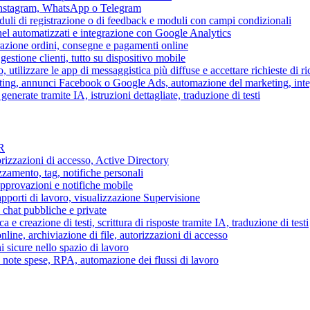
 Instagram, WhatsApp o Telegram
duli di registrazione o di feedback e moduli con campi condizionali
nel automatizzati e integrazione con Google Analytics
razione ordini, consegne e pagamenti online
gestione clienti, tutto su dispositivo mobile
o, utilizzare le app di messaggistica più diffuse e accettare richieste di r
eting, annunci Facebook o Google Ads, automazione del marketing, in
generate tramite IA, istruzioni dettagliate, traduzione di testi
HR
torizzazioni di accesso, Active Directory
zamento, tag, notifiche personali
approvazioni e notifiche mobile
apporti di lavoro, visualizzazione Supervisione
chat pubbliche e private
 e creazione di testi, scrittura di risposte tramite IA, traduzione di testi
ne, archiviazione di file, autorizzazioni di accesso
i sicure nello spazio di lavoro
ni, note spese, RPA, automazione dei flussi di lavoro