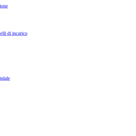
sione
lli di incarico
endale