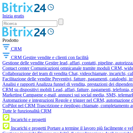
Inizia gratis
Prodotto
CRM
CRM
Gestire vendite e clienti con facilità
Gestione delle vendite
Gestire lead, affari, contatti, pipeline, autorizz
Contact center
Comunicazioni omnicanale tramite moduli CRM, widget 
Collaborazione del team di vendita
Chat, videochiamate, incarichi, ca
Facilitazione delle vendite
Preventivi, fatture, pagamenti, cataloghi, i
Analisi e rapporti
Analizza funnel di vendita, prestazioni dei dipendent
CRM su dispositivi mobili
Lead, affari, fatture, pagamenti, telefonia,
Marketing
Campagne e-mail, annunci sui social media, SMS, telemark
Automazione e integrazioni
Regole e trigger nel CRM, automazione dei
CoPilot nel CRM
Trascrizione e riepilogo chiamate, completamento au
Tutte le funzionalità CRM
Incarichi e progetti
Incarichi e progetti
Portare a termine il lavoro più facilmente e v