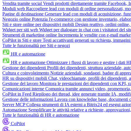
Vendita tramite social
Vendi prodotti direttamente tramite Facebook,
Moduli web
Raccogliere lead con moduli di ordine personalizzati, mo
Pagine di destinazione
Generare lead con moduli di acquisizione, fun
Negozio online
Potenzia l'e-commerce con gestione inventario, elabo
Siti e store online per dispositivi mobili
Design reattivo, ordini online, 
Widget per siti web
Widget per dialogare in chat con i visitatori del sit
Strumenti di marketing online
Incrementa le vendite con e-mail mark
CoPilot in Siti e store
Testi accattivanti generati su richiesta, immagini 
Tutte le funzionalità per Siti e negozi
HR e automazione
HR e automazione
Ottimizzare i flussi di lavoro e gestire i dati 
Gestione dei dipendenti
Profili dei dipendenti, struttura aziendale, au
Cultura e coinvolgimento
Notizie aziendali, sondaggi, badge di apprez
HR su dispositivi mobili
Chat, videochiamate, profili dei dipendenti, 
Gestione del lavoro
Monitora le prestazioni dei dipendenti con KPI, r
Comunicazioni interne
Comunica tramite annunci video, promemoria, 
CoPilot in Feed
Riepilogo dei thread, idee generate tramite IA, modifica
Gestione delle informazioni
Lavora con knowledge base, documenti onli
Server MCP
Collega strumenti di IA esterni a Bitrix24 ed esegui azion
Automazione
Semplificare le attività relative a richieste, approvazio
Tutte le funzionalità di HR e automazione
CoPilot