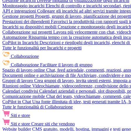
Gestione incarichi
Diverse modalità di visualizzazione degli incarichi
Monitoraggio incarichi
Elenchi di controllo e incarichi secondari, rie
API e integrazioni
Collegare gli incarichi ad altri servizi tramite inte
Gestione progetti
Progetti, gruppi di lavoro, pianificazione dei progetti
Prestazioni dei dipendenti
Favorisci la produttività con rapporti sugli i
Incarichi su dispositivi mobili
Creazione e monitoraggio degli incarich
Collaborazione sui progetti
Lavora più velocemente con chat, videochia
Automazione
Risparmia tempo con la creazione automatica degli incar
CoPilot in Incarichi
Descrizioni e riepiloghi degli incarichi, elenchi d
Tutte le funzionalità per Incarichi e progetti
Collaborazione
Collaborazione
Facilitare il lavoro di gruppo
Spazio di lavoro online
Chat, feed aziendale, commenti, reazioni, ann
Documenti online e archiviazione di file
Archiviare, condividere e mod
Gruppi di lavoro
Crea gruppi di lavoro, invita utenti esterni, imposta a
Riunioni online
Videochiamate, videoconferenze, condivisione dello sc
Calendari condivisi
Calendari aziendali e personali, slot disponibili, p
Comunicazione mobile
Chat del team, videochiamate, commenti, calen
CoPilot in Chat
Una fonte illimitata di idee, testi generati tramite IA, 
Tutte le funzionalità di Collaborazione
Siti e store
Siti e store
Creare siti che vendono
Website builder
CMS gratuito, modelli, hosting, immagini e testi genera