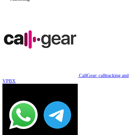
CallGear: calltracking and
VPBX