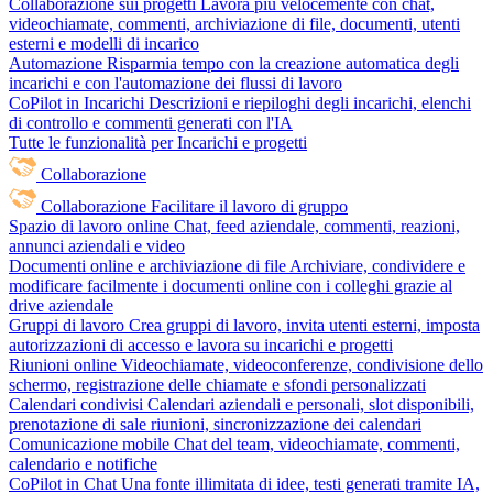
Collaborazione sui progetti
Lavora più velocemente con chat,
videochiamate, commenti, archiviazione di file, documenti, utenti
esterni e modelli di incarico
Automazione
Risparmia tempo con la creazione automatica degli
incarichi e con l'automazione dei flussi di lavoro
CoPilot in Incarichi
Descrizioni e riepiloghi degli incarichi, elenchi
di controllo e commenti generati con l'IA
Tutte le funzionalità per Incarichi e progetti
Collaborazione
Collaborazione
Facilitare il lavoro di gruppo
Spazio di lavoro online
Chat, feed aziendale, commenti, reazioni,
annunci aziendali e video
Documenti online e archiviazione di file
Archiviare, condividere e
modificare facilmente i documenti online con i colleghi grazie al
drive aziendale
Gruppi di lavoro
Crea gruppi di lavoro, invita utenti esterni, imposta
autorizzazioni di accesso e lavora su incarichi e progetti
Riunioni online
Videochiamate, videoconferenze, condivisione dello
schermo, registrazione delle chiamate e sfondi personalizzati
Calendari condivisi
Calendari aziendali e personali, slot disponibili,
prenotazione di sale riunioni, sincronizzazione dei calendari
Comunicazione mobile
Chat del team, videochiamate, commenti,
calendario e notifiche
CoPilot in Chat
Una fonte illimitata di idee, testi generati tramite IA,