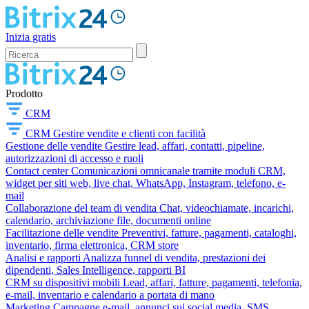
Inizia gratis
Prodotto
CRM
CRM
Gestire vendite e clienti con facilità
Gestione delle vendite
Gestire lead, affari, contatti, pipeline,
autorizzazioni di accesso e ruoli
Contact center
Comunicazioni omnicanale tramite moduli CRM,
widget per siti web, live chat, WhatsApp, Instagram, telefono, e-
mail
Collaborazione del team di vendita
Chat, videochiamate, incarichi,
calendario, archiviazione file, documenti online
Facilitazione delle vendite
Preventivi, fatture, pagamenti, cataloghi,
inventario, firma elettronica, CRM store
Analisi e rapporti
Analizza funnel di vendita, prestazioni dei
dipendenti, Sales Intelligence, rapporti BI
CRM su dispositivi mobili
Lead, affari, fatture, pagamenti, telefonia,
e-mail, inventario e calendario a portata di mano
Marketing
Campagne e-mail, annunci sui social media, SMS,