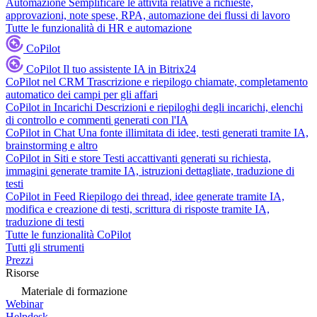
Automazione
Semplificare le attività relative a richieste,
approvazioni, note spese, RPA, automazione dei flussi di lavoro
Tutte le funzionalità di HR e automazione
CoPilot
CoPilot
Il tuo assistente IA in Bitrix24
CoPilot nel CRM
Trascrizione e riepilogo chiamate, completamento
automatico dei campi per gli affari
CoPilot in Incarichi
Descrizioni e riepiloghi degli incarichi, elenchi
di controllo e commenti generati con l'IA
CoPilot in Chat
Una fonte illimitata di idee, testi generati tramite IA,
brainstorming e altro
CoPilot in Siti e store
Testi accattivanti generati su richiesta,
immagini generate tramite IA, istruzioni dettagliate, traduzione di
testi
CoPilot in Feed
Riepilogo dei thread, idee generate tramite IA,
modifica e creazione di testi, scrittura di risposte tramite IA,
traduzione di testi
Tutte le funzionalità CoPilot
Tutti gli strumenti
Prezzi
Risorse
Materiale di formazione
Webinar
Helpdesk