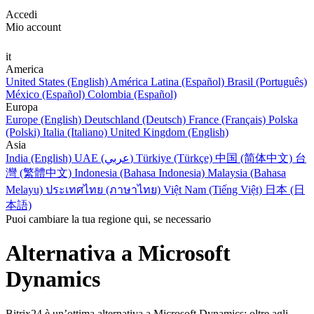
Accedi
Mio account
it
America
United States (English)
América Latina (Español)
Brasil (Português)
México (Español)
Colombia (Español)
Europa
Europe (English)
Deutschland (Deutsch)
France (Français)
Polska
(Polski)
Italia (Italiano)
United Kingdom (English)
Asia
India (English)
UAE (عربي)
Türkiye (Türkçe)
中国 (简体中文)
台
灣 (繁體中文)
Indonesia (Bahasa Indonesia)
Malaysia (Bahasa
Melayu)
ประเทศไทย (ภาษาไทย)
Việt Nam (Tiếng Việt)
日本 (日
本語)
Puoi cambiare la tua regione qui, se necessario
Alternativa a Microsoft
Dynamics
Bitrix24 è un’ottima alternativa a Microsoft Dynamics: oltre agli