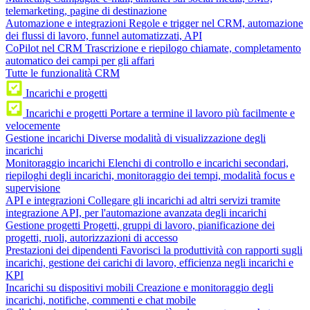
telemarketing, pagine di destinazione
Automazione e integrazioni
Regole e trigger nel CRM, automazione
dei flussi di lavoro, funnel automatizzati, API
CoPilot nel CRM
Trascrizione e riepilogo chiamate, completamento
automatico dei campi per gli affari
Tutte le funzionalità CRM
Incarichi e progetti
Incarichi e progetti
Portare a termine il lavoro più facilmente e
velocemente
Gestione incarichi
Diverse modalità di visualizzazione degli
incarichi
Monitoraggio incarichi
Elenchi di controllo e incarichi secondari,
riepiloghi degli incarichi, monitoraggio dei tempi, modalità focus e
supervisione
API e integrazioni
Collegare gli incarichi ad altri servizi tramite
integrazione API, per l'automazione avanzata degli incarichi
Gestione progetti
Progetti, gruppi di lavoro, pianificazione dei
progetti, ruoli, autorizzazioni di accesso
Prestazioni dei dipendenti
Favorisci la produttività con rapporti sugli
incarichi, gestione dei carichi di lavoro, efficienza negli incarichi e
KPI
Incarichi su dispositivi mobili
Creazione e monitoraggio degli
incarichi, notifiche, commenti e chat mobile