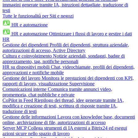
immagini generate tramite IA, istruzioni dettagliate, traduzione di
testi
Tutte le funzionalità per Siti e negozi
HR e automazione
HR e automazione
Ottimizzare i flussi di lavoro e gestire i dati
HR
Gestione dei dipendenti
Profili dei dipendenti, struttura aziendale,
autorizzazioni di accesso, Active Directory
Cultura e coinvolgimento
Notizie aziendali, sondaggi, badge di
apprezzamento, tag, notifiche personali
HR su dispositivi mobili
Chat, videochiamate, profili dei dipendenti,
approvazioni e notifiche mobile
Gestione del lavoro
Monitora le prestazioni dei dipendenti con KPI,
rapporti di lavoro, visualizzazione Supervisione
Comunicazioni interne
Comunica tramite annunci video,
promemoria, chat pubbliche e private
CoPilot in Feed
Riepilogo dei thread, idee generate tramite IA,
modifica e creazione di testi, scrittura di risposte tramite IA,
traduzione di testi
Gestione delle informazioni
Lavora con knowledge base, documenti
online, archiviazione di file, autorizzazioni di accesso
Server MCP
Collega strumenti di IA esterni a Bitrix24 ed esegui
azioni sicure nello spazio di lavoro