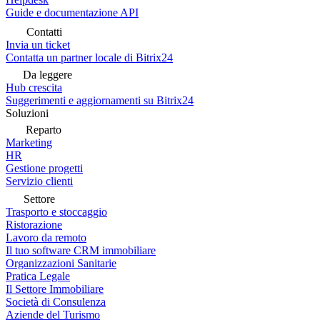
Guide e documentazione API
Contatti
Invia un ticket
Contatta un partner locale di Bitrix24
Da leggere
Hub crescita
Suggerimenti e aggiornamenti su Bitrix24
Soluzioni
Reparto
Marketing
HR
Gestione progetti
Servizio clienti
Settore
Trasporto e stoccaggio
Ristorazione
Lavoro da remoto
Il tuo software CRM immobiliare
Organizzazioni Sanitarie
Pratica Legale
Il Settore Immobiliare
Società di Consulenza
Aziende del Turismo