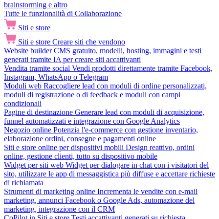
brainstorming e altro
Tutte le funzionalità di Collaborazione
Siti e store
Siti e store
Creare siti che vendono
Website builder
CMS gratuito, modelli, hosting, immagini e testi
generati tramite IA per creare siti accattivanti
Vendita tramite social
Vendi prodotti direttamente tramite Facebook,
Instagram, WhatsApp o Telegram
Moduli web
Raccogliere lead con moduli di ordine personalizzati,
moduli di registrazione o di feedback e moduli con campi
condizionali
Pagine di destinazione
Generare lead con moduli di acquisizione,
funnel automatizzati e integrazione con Google Analytics
Negozio online
Potenzia l'e-commerce con gestione inventario,
elaborazione ordini, consegne e pagamenti online
Siti e store online per dispositivi mobili
Design reattivo, ordini
online, gestione clienti, tutto su dispositivo mobile
Widget per siti web
Widget per dialogare in chat con i visitatori del
sito, utilizzare le app di messaggistica più diffuse e accettare richieste
di richiamata
Strumenti di marketing online
Incrementa le vendite con e-mail
marketing, annunci Facebook o Google Ads, automazione del
marketing, integrazione con il CRM
CoPilot in Siti e store
Testi accattivanti generati su richiesta,