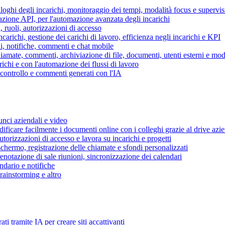
piloghi degli incarichi, monitoraggio dei tempi, modalità focus e supervi
grazione API, per l'automazione avanzata degli incarichi
, ruoli, autorizzazioni di accesso
ncarichi, gestione dei carichi di lavoro, efficienza negli incarichi e KPI
i, notifiche, commenti e chat mobile
mate, commenti, archiviazione di file, documenti, utenti esterni e mode
ichi e con l'automazione dei flussi di lavoro
i controllo e commenti generati con l'IA
unci aziendali e video
ificare facilmente i documenti online con i colleghi grazie al drive azi
utorizzazioni di accesso e lavora su incarichi e progetti
hermo, registrazione delle chiamate e sfondi personalizzati
renotazione di sale riunioni, sincronizzazione dei calendari
dario e notifiche
brainstorming e altro
ti tramite IA per creare siti accattivanti