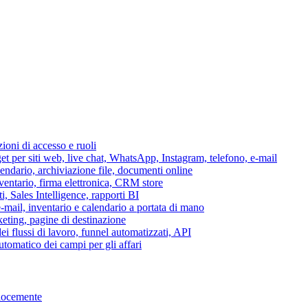
azioni di accesso e ruoli
per siti web, live chat, WhatsApp, Instagram, telefono, e-mail
lendario, archiviazione file, documenti online
nventario, firma elettronica, CRM store
i, Sales Intelligence, rapporti BI
 e-mail, inventario e calendario a portata di mano
eting, pagine di destinazione
 flussi di lavoro, funnel automatizzati, API
tomatico dei campi per gli affari
elocemente