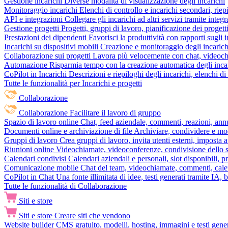
Gestione incarichi
Diverse modalità di visualizzazione degli incarichi
Monitoraggio incarichi
Elenchi di controllo e incarichi secondari, rie
API e integrazioni
Collegare gli incarichi ad altri servizi tramite inte
Gestione progetti
Progetti, gruppi di lavoro, pianificazione dei progetti
Prestazioni dei dipendenti
Favorisci la produttività con rapporti sugli i
Incarichi su dispositivi mobili
Creazione e monitoraggio degli incarich
Collaborazione sui progetti
Lavora più velocemente con chat, videochia
Automazione
Risparmia tempo con la creazione automatica degli incar
CoPilot in Incarichi
Descrizioni e riepiloghi degli incarichi, elenchi d
Tutte le funzionalità per Incarichi e progetti
Collaborazione
Collaborazione
Facilitare il lavoro di gruppo
Spazio di lavoro online
Chat, feed aziendale, commenti, reazioni, ann
Documenti online e archiviazione di file
Archiviare, condividere e mod
Gruppi di lavoro
Crea gruppi di lavoro, invita utenti esterni, imposta a
Riunioni online
Videochiamate, videoconferenze, condivisione dello sc
Calendari condivisi
Calendari aziendali e personali, slot disponibili, p
Comunicazione mobile
Chat del team, videochiamate, commenti, calen
CoPilot in Chat
Una fonte illimitata di idee, testi generati tramite IA, 
Tutte le funzionalità di Collaborazione
Siti e store
Siti e store
Creare siti che vendono
Website builder
CMS gratuito, modelli, hosting, immagini e testi genera