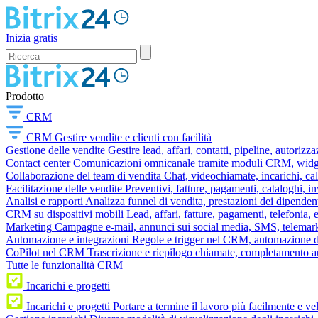
Inizia gratis
Prodotto
CRM
CRM
Gestire vendite e clienti con facilità
Gestione delle vendite
Gestire lead, affari, contatti, pipeline, autorizz
Contact center
Comunicazioni omnicanale tramite moduli CRM, widget 
Collaborazione del team di vendita
Chat, videochiamate, incarichi, ca
Facilitazione delle vendite
Preventivi, fatture, pagamenti, cataloghi, i
Analisi e rapporti
Analizza funnel di vendita, prestazioni dei dipendent
CRM su dispositivi mobili
Lead, affari, fatture, pagamenti, telefonia,
Marketing
Campagne e-mail, annunci sui social media, SMS, telemark
Automazione e integrazioni
Regole e trigger nel CRM, automazione dei
CoPilot nel CRM
Trascrizione e riepilogo chiamate, completamento au
Tutte le funzionalità CRM
Incarichi e progetti
Incarichi e progetti
Portare a termine il lavoro più facilmente e v