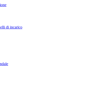
sione
lli di incarico
endale