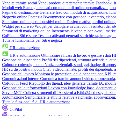
Vendita tramite social
Vendi prodotti direttamente tramite Facebook,
Moduli web
Raccogliere lead con moduli di ordine personalizzati, mo
Pagine di destinazione
Generare lead con moduli di acquisizione, fun
Negozio online
Potenzia l'e-commerce con gestione inventario, elabo
Siti e store online per dispositivi mobili
Design reattivo, ordini online, 
Widget per siti web
Widget per dialogare in chat con i visitatori del sit
Strumenti di marketing online
Incrementa le vendite con e-mail mark
CoPilot in Siti e store
Testi accattivanti generati su richiesta, immagini 
Tutte le funzionalità per Siti e negozi
HR e automazione
HR e automazione
Ottimizzare i flussi di lavoro e gestire i dati 
Gestione dei dipendenti
Profili dei dipendenti, struttura aziendale, au
Cultura e coinvolgimento
Notizie aziendali, sondaggi, badge di apprez
HR su dispositivi mobili
Chat, videochiamate, profili dei dipendenti, 
Gestione del lavoro
Monitora le prestazioni dei dipendenti con KPI, r
Comunicazioni interne
Comunica tramite annunci video, promemoria, 
CoPilot in Feed
Riepilogo dei thread, idee generate tramite IA, modifica
Gestione delle informazioni
Lavora con knowledge base, documenti onli
Server MCP
Collega strumenti di IA esterni a Bitrix24 ed esegui azion
Automazione
Semplificare le attività relative a richieste, approvazio
Tutte le funzionalità di HR e automazione
CoPilot