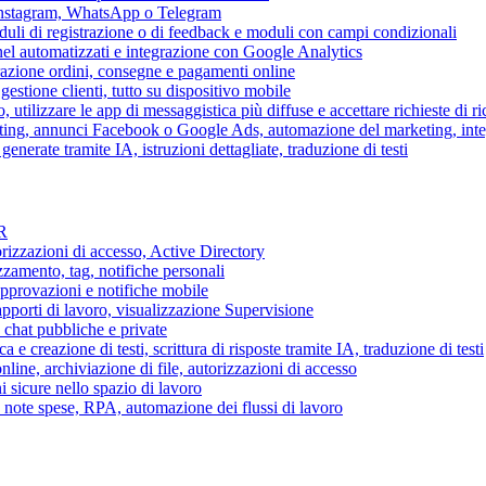
 Instagram, WhatsApp o Telegram
duli di registrazione o di feedback e moduli con campi condizionali
nel automatizzati e integrazione con Google Analytics
razione ordini, consegne e pagamenti online
gestione clienti, tutto su dispositivo mobile
o, utilizzare le app di messaggistica più diffuse e accettare richieste di r
eting, annunci Facebook o Google Ads, automazione del marketing, in
generate tramite IA, istruzioni dettagliate, traduzione di testi
HR
torizzazioni di accesso, Active Directory
zamento, tag, notifiche personali
approvazioni e notifiche mobile
apporti di lavoro, visualizzazione Supervisione
chat pubbliche e private
 e creazione di testi, scrittura di risposte tramite IA, traduzione di testi
ne, archiviazione di file, autorizzazioni di accesso
i sicure nello spazio di lavoro
ni, note spese, RPA, automazione dei flussi di lavoro