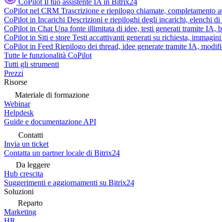
CoPilot
Il tuo assistente IA in Bitrix24
CoPilot nel CRM
Trascrizione e riepilogo chiamate, completamento au
CoPilot in Incarichi
Descrizioni e riepiloghi degli incarichi, elenchi d
CoPilot in Chat
Una fonte illimitata di idee, testi generati tramite IA, 
CoPilot in Siti e store
Testi accattivanti generati su richiesta, immagini 
CoPilot in Feed
Riepilogo dei thread, idee generate tramite IA, modifica
Tutte le funzionalità CoPilot
Tutti gli strumenti
Prezzi
Risorse
Materiale di formazione
Webinar
Helpdesk
Guide e documentazione API
Contatti
Invia un ticket
Contatta un partner locale di Bitrix24
Da leggere
Hub crescita
Suggerimenti e aggiornamenti su Bitrix24
Soluzioni
Reparto
Marketing
HR