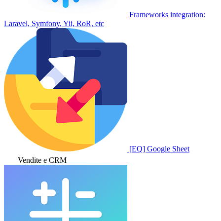
Frameworks integration:
Laravel, Symfony, Yii, RoR, etc
[EQ] Google Sheet
Vendite e CRM