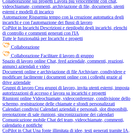
Collaborazione sui progetti
Lavora più velocemente con chat,
videochiamate, commenti, archiviazione di file, documenti, utenti
esterni e modelli di incarico
Automazione
Risparmia tempo con la creazione automatica degli
incarichi e con l'automazione dei flussi di lavoro
CoPilot in Incarichi
Descrizioni e riepiloghi degli incarichi, elenchi
di controllo e commenti generati con l'IA
Tutte le funzionalità per Incarichi e progetti
Collaborazione
Collaborazione
Facilitare il lavoro di gruppo
Spazio di lavoro online
Chat, feed aziendale, commenti, reazioni,
annunci aziendali e video
Documenti online e archiviazione di file
Archiviare, condividere e
modificare facilmente i documenti online con i colleghi grazie al
drive aziendale
Gruppi di lavoro
Crea gruppi di lavoro, invita utenti esterni, imposta
autorizzazioni di accesso e lavora su incarichi e progetti
Riunioni online
Videochiamate, videoconferenze, condivisione dello
schermo, registrazione delle chiamate e sfondi personalizzati
Calendari condivisi
Calendari aziendali e personali, slot disponibili,
prenotazione di sale riunioni, sincronizzazione dei calendari
Comunicazione mobile
Chat del team, videochiamate, commenti,
calendario e notifiche
CoPilot in Chat
Una fonte illimitata di idee, testi generati tramite IA,