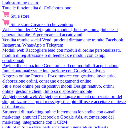
brainstorming e altro
Tutte le funzionalità di Collaborazione
Siti e store
Siti e store
Creare siti che vendono
Website builder
CMS gratuito, modelli, hosting, immagini e testi
generati tramite IA per creare siti accattivanti
Vendita tramite social
Vendi prodotti direttamente tramite Facebook,
Instagram, WhatsApp o Telegram
Moduli web
Raccogliere lead con moduli di ordine personalizzati,
moduli di registrazione o di feedback e moduli con campi
condizionali
Pagine di destinazione
Generare lead con moduli di acquisizione,
funnel automatizzati e integrazione con Google Analytics
Negozio online
Potenzia l'e-commerce con gestione inventario,
elaborazione ordini, consegne e pagamenti online
Siti e store online per dispositivi mobili
Design reattivo, ordini
online, gestione clienti, tutto su dispositivo mobile
Widget per siti web
Widget per dialogare in chat con i visitatori del
sito, utilizzare le app di messaggistica più diffuse e accettare richieste
di richiamata
Strumenti di marketing online
Incrementa le vendite con e-mail
marketing, annunci Facebook o Google Ads, automazione del
marketing, integrazione con il CRM
CoPilot in Siti e store
Testi accattivanti generati su richiesta,