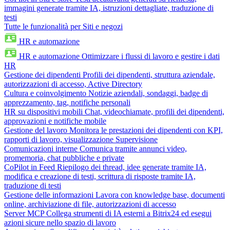
immagini generate tramite IA, istruzioni dettagliate, traduzione di
testi
Tutte le funzionalità per Siti e negozi
HR e automazione
HR e automazione
Ottimizzare i flussi di lavoro e gestire i dati
HR
Gestione dei dipendenti
Profili dei dipendenti, struttura aziendale,
autorizzazioni di accesso, Active Directory
Cultura e coinvolgimento
Notizie aziendali, sondaggi, badge di
apprezzamento, tag, notifiche personali
HR su dispositivi mobili
Chat, videochiamate, profili dei dipendenti,
approvazioni e notifiche mobile
Gestione del lavoro
Monitora le prestazioni dei dipendenti con KPI,
rapporti di lavoro, visualizzazione Supervisione
Comunicazioni interne
Comunica tramite annunci video,
promemoria, chat pubbliche e private
CoPilot in Feed
Riepilogo dei thread, idee generate tramite IA,
modifica e creazione di testi, scrittura di risposte tramite IA,
traduzione di testi
Gestione delle informazioni
Lavora con knowledge base, documenti
online, archiviazione di file, autorizzazioni di accesso
Server MCP
Collega strumenti di IA esterni a Bitrix24 ed esegui
azioni sicure nello spazio di lavoro