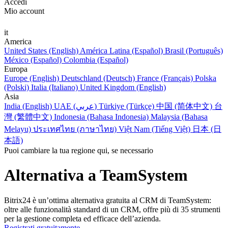
Accedi
Mio account
it
America
United States (English)
América Latina (Español)
Brasil (Português)
México (Español)
Colombia (Español)
Europa
Europe (English)
Deutschland (Deutsch)
France (Français)
Polska
(Polski)
Italia (Italiano)
United Kingdom (English)
Asia
India (English)
UAE (عربي)
Türkiye (Türkçe)
中国 (简体中文)
台
灣 (繁體中文)
Indonesia (Bahasa Indonesia)
Malaysia (Bahasa
Melayu)
ประเทศไทย (ภาษาไทย)
Việt Nam (Tiếng Việt)
日本 (日
本語)
Puoi cambiare la tua regione qui, se necessario
Alternativa a TeamSystem
Bitrix24 è un’ottima alternativa gratuita al CRM di TeamSystem:
oltre alle funzionalità standard di un CRM, offre più di 35 strumenti
per la gestione completa ed efficace dell’azienda.
Registrati gratuitamente