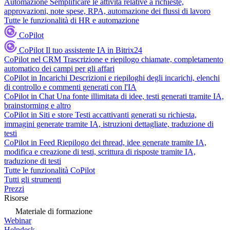
Automazione
Semplificare le attività relative a richieste,
approvazioni, note spese, RPA, automazione dei flussi di lavoro
Tutte le funzionalità di HR e automazione
CoPilot
CoPilot
Il tuo assistente IA in Bitrix24
CoPilot nel CRM
Trascrizione e riepilogo chiamate, completamento
automatico dei campi per gli affari
CoPilot in Incarichi
Descrizioni e riepiloghi degli incarichi, elenchi
di controllo e commenti generati con l'IA
CoPilot in Chat
Una fonte illimitata di idee, testi generati tramite IA,
brainstorming e altro
CoPilot in Siti e store
Testi accattivanti generati su richiesta,
immagini generate tramite IA, istruzioni dettagliate, traduzione di
testi
CoPilot in Feed
Riepilogo dei thread, idee generate tramite IA,
modifica e creazione di testi, scrittura di risposte tramite IA,
traduzione di testi
Tutte le funzionalità CoPilot
Tutti gli strumenti
Prezzi
Risorse
Materiale di formazione
Webinar
Helpdesk