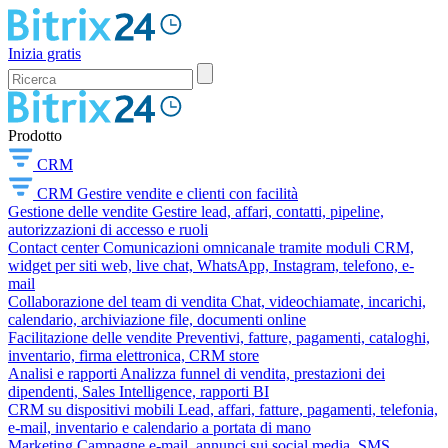
Inizia gratis
Prodotto
CRM
CRM
Gestire vendite e clienti con facilità
Gestione delle vendite
Gestire lead, affari, contatti, pipeline,
autorizzazioni di accesso e ruoli
Contact center
Comunicazioni omnicanale tramite moduli CRM,
widget per siti web, live chat, WhatsApp, Instagram, telefono, e-
mail
Collaborazione del team di vendita
Chat, videochiamate, incarichi,
calendario, archiviazione file, documenti online
Facilitazione delle vendite
Preventivi, fatture, pagamenti, cataloghi,
inventario, firma elettronica, CRM store
Analisi e rapporti
Analizza funnel di vendita, prestazioni dei
dipendenti, Sales Intelligence, rapporti BI
CRM su dispositivi mobili
Lead, affari, fatture, pagamenti, telefonia,
e-mail, inventario e calendario a portata di mano
Marketing
Campagne e-mail, annunci sui social media, SMS,