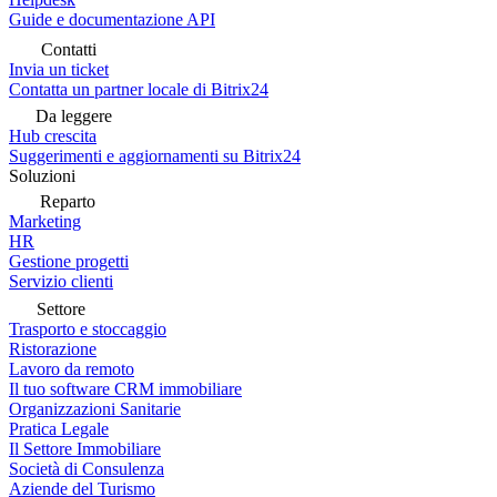
Guide e documentazione API
Contatti
Invia un ticket
Contatta un partner locale di Bitrix24
Da leggere
Hub crescita
Suggerimenti e aggiornamenti su Bitrix24
Soluzioni
Reparto
Marketing
HR
Gestione progetti
Servizio clienti
Settore
Trasporto e stoccaggio
Ristorazione
Lavoro da remoto
Il tuo software CRM immobiliare
Organizzazioni Sanitarie
Pratica Legale
Il Settore Immobiliare
Società di Consulenza
Aziende del Turismo