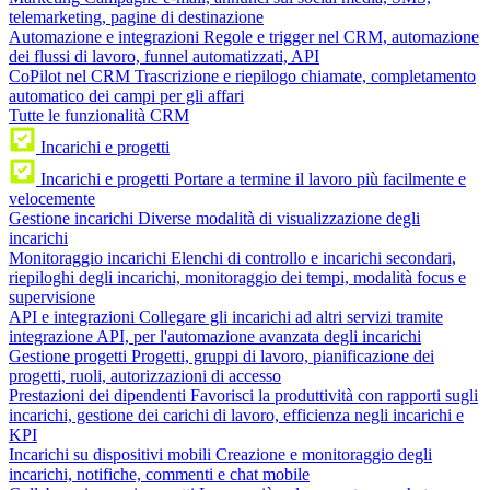
telemarketing, pagine di destinazione
Automazione e integrazioni
Regole e trigger nel CRM, automazione
dei flussi di lavoro, funnel automatizzati, API
CoPilot nel CRM
Trascrizione e riepilogo chiamate, completamento
automatico dei campi per gli affari
Tutte le funzionalità CRM
Incarichi e progetti
Incarichi e progetti
Portare a termine il lavoro più facilmente e
velocemente
Gestione incarichi
Diverse modalità di visualizzazione degli
incarichi
Monitoraggio incarichi
Elenchi di controllo e incarichi secondari,
riepiloghi degli incarichi, monitoraggio dei tempi, modalità focus e
supervisione
API e integrazioni
Collegare gli incarichi ad altri servizi tramite
integrazione API, per l'automazione avanzata degli incarichi
Gestione progetti
Progetti, gruppi di lavoro, pianificazione dei
progetti, ruoli, autorizzazioni di accesso
Prestazioni dei dipendenti
Favorisci la produttività con rapporti sugli
incarichi, gestione dei carichi di lavoro, efficienza negli incarichi e
KPI
Incarichi su dispositivi mobili
Creazione e monitoraggio degli
incarichi, notifiche, commenti e chat mobile