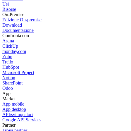
Usi
Risorse
On-Premise
Edizione On-premise
Download
Documentazione
Confronta con
Asana
ClickUp
monday.com
Zoho
Trello
HubSpot
Microsoft Project
Notion
SharePoint
Odoo
App
Market
App mobile
App desktop
API/sviluppatori
Google API Services
Partner
Trova partner