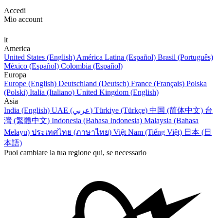
Accedi
Mio account
it
America
United States (English)
América Latina (Español)
Brasil (Português)
México (Español)
Colombia (Español)
Europa
Europe (English)
Deutschland (Deutsch)
France (Français)
Polska
(Polski)
Italia (Italiano)
United Kingdom (English)
Asia
India (English)
UAE (عربي)
Türkiye (Türkçe)
中国 (简体中文)
台
灣 (繁體中文)
Indonesia (Bahasa Indonesia)
Malaysia (Bahasa
Melayu)
ประเทศไทย (ภาษาไทย)
Việt Nam (Tiếng Việt)
日本 (日
本語)
Puoi cambiare la tua regione qui, se necessario