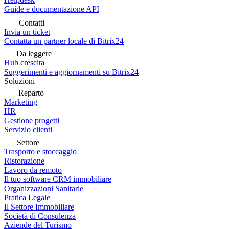
Guide e documentazione API
Contatti
Invia un ticket
Contatta un partner locale di Bitrix24
Da leggere
Hub crescita
Suggerimenti e aggiornamenti su Bitrix24
Soluzioni
Reparto
Marketing
HR
Gestione progetti
Servizio clienti
Settore
Trasporto e stoccaggio
Ristorazione
Lavoro da remoto
Il tuo software CRM immobiliare
Organizzazioni Sanitarie
Pratica Legale
Il Settore Immobiliare
Società di Consulenza
Aziende del Turismo