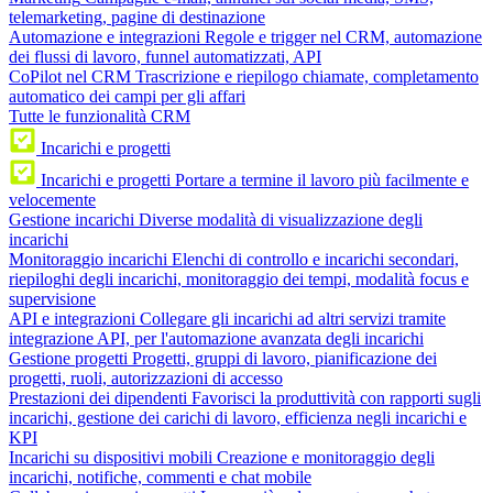
telemarketing, pagine di destinazione
Automazione e integrazioni
Regole e trigger nel CRM, automazione
dei flussi di lavoro, funnel automatizzati, API
CoPilot nel CRM
Trascrizione e riepilogo chiamate, completamento
automatico dei campi per gli affari
Tutte le funzionalità CRM
Incarichi e progetti
Incarichi e progetti
Portare a termine il lavoro più facilmente e
velocemente
Gestione incarichi
Diverse modalità di visualizzazione degli
incarichi
Monitoraggio incarichi
Elenchi di controllo e incarichi secondari,
riepiloghi degli incarichi, monitoraggio dei tempi, modalità focus e
supervisione
API e integrazioni
Collegare gli incarichi ad altri servizi tramite
integrazione API, per l'automazione avanzata degli incarichi
Gestione progetti
Progetti, gruppi di lavoro, pianificazione dei
progetti, ruoli, autorizzazioni di accesso
Prestazioni dei dipendenti
Favorisci la produttività con rapporti sugli
incarichi, gestione dei carichi di lavoro, efficienza negli incarichi e
KPI
Incarichi su dispositivi mobili
Creazione e monitoraggio degli
incarichi, notifiche, commenti e chat mobile