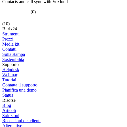
Contacts and call sync with Voxloud
(0)
(10)
Bitrix24
Strumenti
Prezzi
Media kit
Contatti
Sulla stampa
Sostenibilità
Supporto
Helpdesk
Webinar
Tutorial
Contatta il supporto
Pianifica una demo
Status
Risorse
Blog
Articoli
Soluzioni
Recensioni dei clienti
Alternative