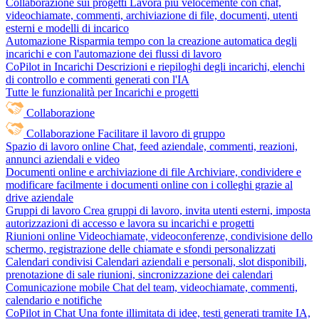
Collaborazione sui progetti
Lavora più velocemente con chat,
videochiamate, commenti, archiviazione di file, documenti, utenti
esterni e modelli di incarico
Automazione
Risparmia tempo con la creazione automatica degli
incarichi e con l'automazione dei flussi di lavoro
CoPilot in Incarichi
Descrizioni e riepiloghi degli incarichi, elenchi
di controllo e commenti generati con l'IA
Tutte le funzionalità per Incarichi e progetti
Collaborazione
Collaborazione
Facilitare il lavoro di gruppo
Spazio di lavoro online
Chat, feed aziendale, commenti, reazioni,
annunci aziendali e video
Documenti online e archiviazione di file
Archiviare, condividere e
modificare facilmente i documenti online con i colleghi grazie al
drive aziendale
Gruppi di lavoro
Crea gruppi di lavoro, invita utenti esterni, imposta
autorizzazioni di accesso e lavora su incarichi e progetti
Riunioni online
Videochiamate, videoconferenze, condivisione dello
schermo, registrazione delle chiamate e sfondi personalizzati
Calendari condivisi
Calendari aziendali e personali, slot disponibili,
prenotazione di sale riunioni, sincronizzazione dei calendari
Comunicazione mobile
Chat del team, videochiamate, commenti,
calendario e notifiche
CoPilot in Chat
Una fonte illimitata di idee, testi generati tramite IA,