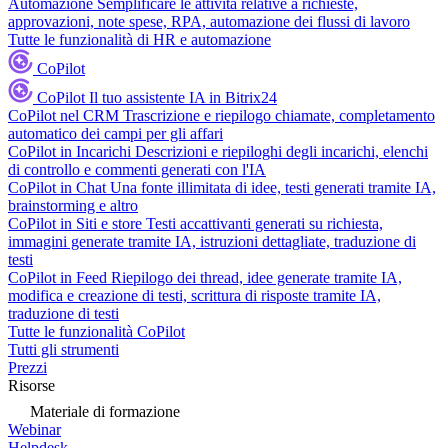
Automazione
Semplificare le attività relative a richieste,
approvazioni, note spese, RPA, automazione dei flussi di lavoro
Tutte le funzionalità di HR e automazione
CoPilot
CoPilot
Il tuo assistente IA in Bitrix24
CoPilot nel CRM
Trascrizione e riepilogo chiamate, completamento
automatico dei campi per gli affari
CoPilot in Incarichi
Descrizioni e riepiloghi degli incarichi, elenchi
di controllo e commenti generati con l'IA
CoPilot in Chat
Una fonte illimitata di idee, testi generati tramite IA,
brainstorming e altro
CoPilot in Siti e store
Testi accattivanti generati su richiesta,
immagini generate tramite IA, istruzioni dettagliate, traduzione di
testi
CoPilot in Feed
Riepilogo dei thread, idee generate tramite IA,
modifica e creazione di testi, scrittura di risposte tramite IA,
traduzione di testi
Tutte le funzionalità CoPilot
Tutti gli strumenti
Prezzi
Risorse
Materiale di formazione
Webinar
Helpdesk