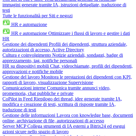
immagini generate tramite IA, istruzioni dettagliate, traduzione di
testi
Tutte le funzionalità per Siti e negozi
HR e automazione
HR e automazione
Ottimizzare i flussi di lavoro e gestire i dati
HR
Gestione dei dipendenti
Profili dei dipendenti, struttura aziendale,
autorizzazioni di accesso, Active Directory
Cultura e coinvolgimento
Notizie aziendali, sondaggi, badge di
apprezzamento, tag, notifiche personali
HR su dispositivi mobili
Chat, videochiamate, profili dei dipendenti,
approvazioni e notifiche mobile
Gestione del lavoro
Monitora le prestazioni dei dipendenti con KPI,
rapporti di lavoro, visualizzazione Supervisione
Comunicazioni interne
Comunica tramite annunci video,
promemoria, chat pubbliche e private
CoPilot in Feed
Riepilogo dei thread, idee generate tramite IA,
modifica e creazione di testi, scrittura di risposte tramite IA,
traduzione di testi
Gestione delle informazioni
Lavora con knowledge base, documenti
online, archiviazione di file, autorizzazioni di accesso
Server MCP
Collega strumenti di IA esterni a Bitrix24 ed esegui
azioni sicure nello spazio di lavoro