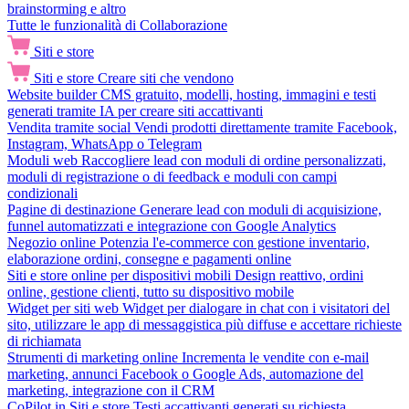
brainstorming e altro
Tutte le funzionalità di Collaborazione
Siti e store
Siti e store
Creare siti che vendono
Website builder
CMS gratuito, modelli, hosting, immagini e testi
generati tramite IA per creare siti accattivanti
Vendita tramite social
Vendi prodotti direttamente tramite Facebook,
Instagram, WhatsApp o Telegram
Moduli web
Raccogliere lead con moduli di ordine personalizzati,
moduli di registrazione o di feedback e moduli con campi
condizionali
Pagine di destinazione
Generare lead con moduli di acquisizione,
funnel automatizzati e integrazione con Google Analytics
Negozio online
Potenzia l'e-commerce con gestione inventario,
elaborazione ordini, consegne e pagamenti online
Siti e store online per dispositivi mobili
Design reattivo, ordini
online, gestione clienti, tutto su dispositivo mobile
Widget per siti web
Widget per dialogare in chat con i visitatori del
sito, utilizzare le app di messaggistica più diffuse e accettare richieste
di richiamata
Strumenti di marketing online
Incrementa le vendite con e-mail
marketing, annunci Facebook o Google Ads, automazione del
marketing, integrazione con il CRM
CoPilot in Siti e store
Testi accattivanti generati su richiesta,