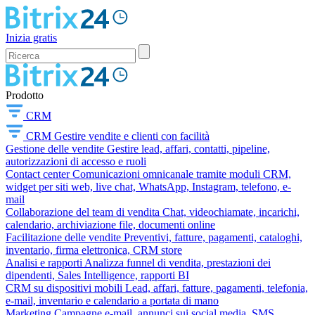
Inizia gratis
Prodotto
CRM
CRM
Gestire vendite e clienti con facilità
Gestione delle vendite
Gestire lead, affari, contatti, pipeline,
autorizzazioni di accesso e ruoli
Contact center
Comunicazioni omnicanale tramite moduli CRM,
widget per siti web, live chat, WhatsApp, Instagram, telefono, e-
mail
Collaborazione del team di vendita
Chat, videochiamate, incarichi,
calendario, archiviazione file, documenti online
Facilitazione delle vendite
Preventivi, fatture, pagamenti, cataloghi,
inventario, firma elettronica, CRM store
Analisi e rapporti
Analizza funnel di vendita, prestazioni dei
dipendenti, Sales Intelligence, rapporti BI
CRM su dispositivi mobili
Lead, affari, fatture, pagamenti, telefonia,
e-mail, inventario e calendario a portata di mano
Marketing
Campagne e-mail, annunci sui social media, SMS,