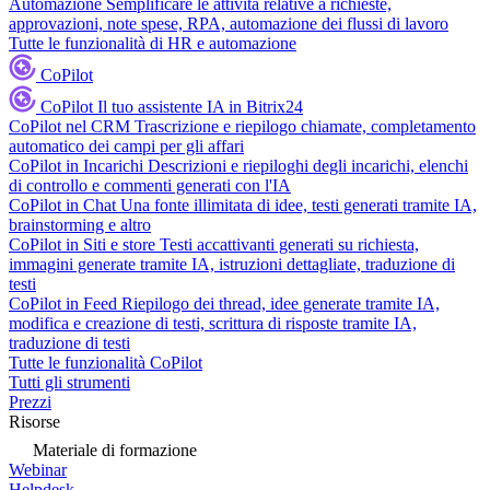
Automazione
Semplificare le attività relative a richieste,
approvazioni, note spese, RPA, automazione dei flussi di lavoro
Tutte le funzionalità di HR e automazione
CoPilot
CoPilot
Il tuo assistente IA in Bitrix24
CoPilot nel CRM
Trascrizione e riepilogo chiamate, completamento
automatico dei campi per gli affari
CoPilot in Incarichi
Descrizioni e riepiloghi degli incarichi, elenchi
di controllo e commenti generati con l'IA
CoPilot in Chat
Una fonte illimitata di idee, testi generati tramite IA,
brainstorming e altro
CoPilot in Siti e store
Testi accattivanti generati su richiesta,
immagini generate tramite IA, istruzioni dettagliate, traduzione di
testi
CoPilot in Feed
Riepilogo dei thread, idee generate tramite IA,
modifica e creazione di testi, scrittura di risposte tramite IA,
traduzione di testi
Tutte le funzionalità CoPilot
Tutti gli strumenti
Prezzi
Risorse
Materiale di formazione
Webinar
Helpdesk