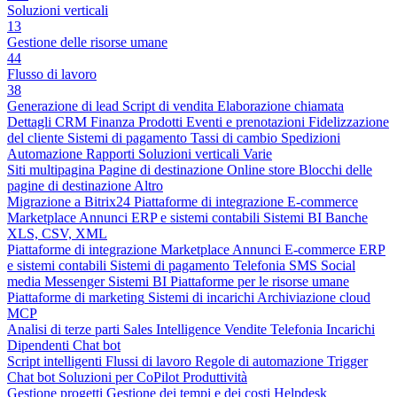
Soluzioni verticali
13
Gestione delle risorse umane
44
Flusso di lavoro
38
Generazione di lead
Script di vendita
Elaborazione chiamata
Dettagli CRM
Finanza
Prodotti
Eventi e prenotazioni
Fidelizzazione
del cliente
Sistemi di pagamento
Tassi di cambio
Spedizioni
Automazione
Rapporti
Soluzioni verticali
Varie
Siti multipagina
Pagine di destinazione
Online store
Blocchi delle
pagine di destinazione
Altro
Migrazione a Bitrix24
Piattaforme di integrazione
E-commerce
Marketplace
Annunci
ERP e sistemi contabili
Sistemi BI
Banche
XLS, CSV, XML
Piattaforme di integrazione
Marketplace
Annunci
E-commerce
ERP
e sistemi contabili
Sistemi di pagamento
Telefonia
SMS
Social
media
Messenger
Sistemi BI
Piattaforme per le risorse umane
Piattaforme di marketing
Sistemi di incarichi
Archiviazione cloud
MCP
Analisi di terze parti
Sales Intelligence
Vendite
Telefonia
Incarichi
Dipendenti
Chat bot
Script intelligenti
Flussi di lavoro
Regole di automazione
Trigger
Chat bot
Soluzioni per CoPilot
Produttività
Gestione progetti
Gestione dei tempi e dei costi
Helpdesk