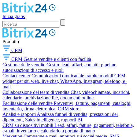
Inizia gratis
Prodotto
CRM
CRM
Gestire vendite e clienti con facilità
Gestione delle vendite
Gestire lead, affari, contatti, pipeline,
autorizzazioni di accesso e ruoli
Contact center
Comunicazioni omnicanale tramite moduli CRM,
widget per siti web, live chat, WhatsApp, Instagram, telefono, e-
mail
Collaborazione del team di vendita
Chat, videochiamate, incarichi,
calendario, archiviazione file, documenti online
Facilitazione delle vendite
Preventivi, fatture, pagamenti, cataloghi,
inventario, firma elettronica, CRM store
Analisi e rapporti
Analizza funnel di vendita, prestazioni dei
dipendenti, Sales Intelligence, rapporti BI
CRM su dispositivi mobili
Lead, affari, fatture, pagamenti, telefonia,
e-mail, inventario e calendario a portata di mano
Marketing
Campagne e-mail, annunci sui social media, SMS,