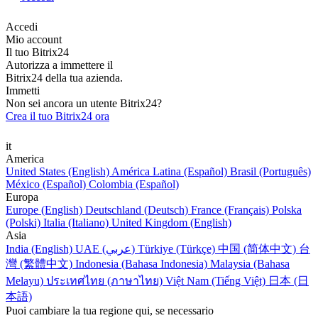
Accedi
Mio account
Il tuo Bitrix24
Autorizza a immettere il
Bitrix24 della tua azienda.
Immetti
Non sei ancora un utente Bitrix24?
Crea il tuo Bitrix24 ora
it
America
United States (English)
América Latina (Español)
Brasil (Português)
México (Español)
Colombia (Español)
Europa
Europe (English)
Deutschland (Deutsch)
France (Français)
Polska
(Polski)
Italia (Italiano)
United Kingdom (English)
Asia
India (English)
UAE (عربي)
Türkiye (Türkçe)
中国 (简体中文)
台
灣 (繁體中文)
Indonesia (Bahasa Indonesia)
Malaysia (Bahasa
Melayu)
ประเทศไทย (ภาษาไทย)
Việt Nam (Tiếng Việt)
日本 (日
本語)
Puoi cambiare la tua regione qui, se necessario