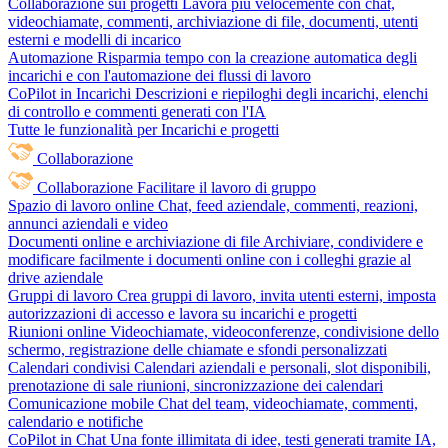
Collaborazione sui progetti
Lavora più velocemente con chat,
videochiamate, commenti, archiviazione di file, documenti, utenti
esterni e modelli di incarico
Automazione
Risparmia tempo con la creazione automatica degli
incarichi e con l'automazione dei flussi di lavoro
CoPilot in Incarichi
Descrizioni e riepiloghi degli incarichi, elenchi
di controllo e commenti generati con l'IA
Tutte le funzionalità per Incarichi e progetti
Collaborazione
Collaborazione
Facilitare il lavoro di gruppo
Spazio di lavoro online
Chat, feed aziendale, commenti, reazioni,
annunci aziendali e video
Documenti online e archiviazione di file
Archiviare, condividere e
modificare facilmente i documenti online con i colleghi grazie al
drive aziendale
Gruppi di lavoro
Crea gruppi di lavoro, invita utenti esterni, imposta
autorizzazioni di accesso e lavora su incarichi e progetti
Riunioni online
Videochiamate, videoconferenze, condivisione dello
schermo, registrazione delle chiamate e sfondi personalizzati
Calendari condivisi
Calendari aziendali e personali, slot disponibili,
prenotazione di sale riunioni, sincronizzazione dei calendari
Comunicazione mobile
Chat del team, videochiamate, commenti,
calendario e notifiche
CoPilot in Chat
Una fonte illimitata di idee, testi generati tramite IA,