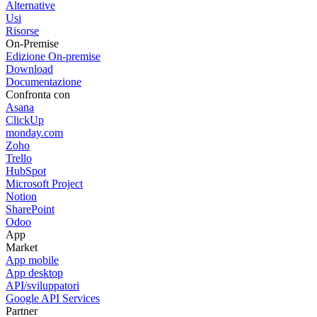
Alternative
Usi
Risorse
On-Premise
Edizione On-premise
Download
Documentazione
Confronta con
Asana
ClickUp
monday.com
Zoho
Trello
HubSpot
Microsoft Project
Notion
SharePoint
Odoo
App
Market
App mobile
App desktop
API/sviluppatori
Google API Services
Partner