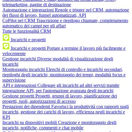
telemarketing, pagine di destinazione
Automazione e integrazioni
Regole e trigger nel CRM, automazione
dei flussi di lavoro, funnel automatizzati, API
CoPilot nel CRM
Trascrizione e riepilogo chiamate, completamento
automatico dei campi per gli affari
Tutte le funzionalità CRM
Incarichi e progetti
Incarichi e progetti
Portare a termine il lavoro più facilmente e
velocemente
Gestione incarichi
Diverse modalità di visualizzazione degli
incarichi
Monitoraggio incarichi
Elenchi di controllo e incarichi secondari,
riepiloghi degli incarichi, monitoraggio dei tempi, modalità focus e
supervisione
API e integrazioni
Collegare gli incarichi ad altri servizi tramite
integrazione API, per l'automazione avanzata degli incarichi
Gestione progetti
Progetti, gruppi di lavoro, pianificazione dei
progetti, ruoli, autorizzazioni di accesso
Prestazioni dei dipendenti
Favorisci la produttività con rapporti sugli
incarichi, gestione dei carichi di lavoro, efficienza negli incarichi e
KPI
Incarichi su dispositivi mobili
Creazione e monitoraggio degli
incarichi, notifiche, commenti e chat mobile