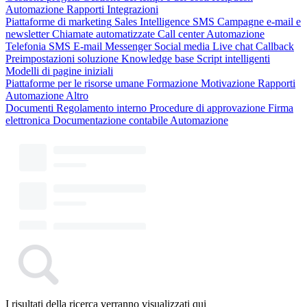
Automazione
Rapporti
Integrazioni
Piattaforme di marketing
Sales Intelligence
SMS
Campagne e-mail e
newsletter
Chiamate automatizzate
Call center
Automazione
Telefonia
SMS
E-mail
Messenger
Social media
Live chat
Callback
Preimpostazioni soluzione
Knowledge base
Script intelligenti
Modelli di pagine iniziali
Piattaforme per le risorse umane
Formazione
Motivazione
Rapporti
Automazione
Altro
Documenti
Regolamento interno
Procedure di approvazione
Firma
elettronica
Documentazione contabile
Automazione
I risultati della ricerca verranno visualizzati qui