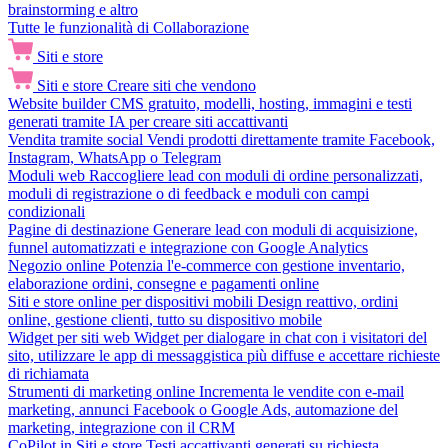
brainstorming e altro
Tutte le funzionalità di Collaborazione
Siti e store
Siti e store
Creare siti che vendono
Website builder
CMS gratuito, modelli, hosting, immagini e testi
generati tramite IA per creare siti accattivanti
Vendita tramite social
Vendi prodotti direttamente tramite Facebook,
Instagram, WhatsApp o Telegram
Moduli web
Raccogliere lead con moduli di ordine personalizzati,
moduli di registrazione o di feedback e moduli con campi
condizionali
Pagine di destinazione
Generare lead con moduli di acquisizione,
funnel automatizzati e integrazione con Google Analytics
Negozio online
Potenzia l'e-commerce con gestione inventario,
elaborazione ordini, consegne e pagamenti online
Siti e store online per dispositivi mobili
Design reattivo, ordini
online, gestione clienti, tutto su dispositivo mobile
Widget per siti web
Widget per dialogare in chat con i visitatori del
sito, utilizzare le app di messaggistica più diffuse e accettare richieste
di richiamata
Strumenti di marketing online
Incrementa le vendite con e-mail
marketing, annunci Facebook o Google Ads, automazione del
marketing, integrazione con il CRM
CoPilot in Siti e store
Testi accattivanti generati su richiesta,