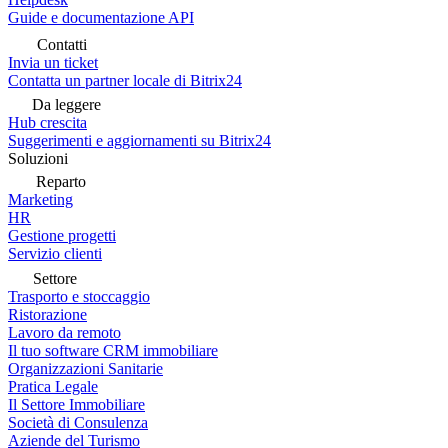
Guide e documentazione API
Contatti
Invia un ticket
Contatta un partner locale di Bitrix24
Da leggere
Hub crescita
Suggerimenti e aggiornamenti su Bitrix24
Soluzioni
Reparto
Marketing
HR
Gestione progetti
Servizio clienti
Settore
Trasporto e stoccaggio
Ristorazione
Lavoro da remoto
Il tuo software CRM immobiliare
Organizzazioni Sanitarie
Pratica Legale
Il Settore Immobiliare
Società di Consulenza
Aziende del Turismo