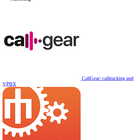
CallGear: calltracking and
VPBX