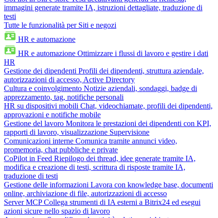
immagini generate tramite IA, istruzioni dettagliate, traduzione di
testi
Tutte le funzionalità per Siti e negozi
HR e automazione
HR e automazione
Ottimizzare i flussi di lavoro e gestire i dati
HR
Gestione dei dipendenti
Profili dei dipendenti, struttura aziendale,
autorizzazioni di accesso, Active Directory
Cultura e coinvolgimento
Notizie aziendali, sondaggi, badge di
apprezzamento, tag, notifiche personali
HR su dispositivi mobili
Chat, videochiamate, profili dei dipendenti,
approvazioni e notifiche mobile
Gestione del lavoro
Monitora le prestazioni dei dipendenti con KPI,
rapporti di lavoro, visualizzazione Supervisione
Comunicazioni interne
Comunica tramite annunci video,
promemoria, chat pubbliche e private
CoPilot in Feed
Riepilogo dei thread, idee generate tramite IA,
modifica e creazione di testi, scrittura di risposte tramite IA,
traduzione di testi
Gestione delle informazioni
Lavora con knowledge base, documenti
online, archiviazione di file, autorizzazioni di accesso
Server MCP
Collega strumenti di IA esterni a Bitrix24 ed esegui
azioni sicure nello spazio di lavoro