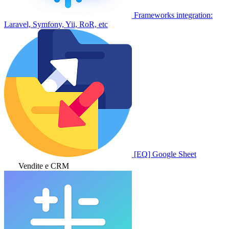
Frameworks integration:
Laravel, Symfony, Yii, RoR, etc
[EQ] Google Sheet
Vendite e CRM