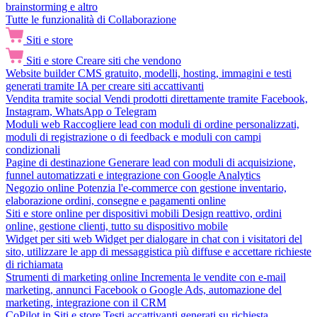
brainstorming e altro
Tutte le funzionalità di Collaborazione
Siti e store
Siti e store
Creare siti che vendono
Website builder
CMS gratuito, modelli, hosting, immagini e testi
generati tramite IA per creare siti accattivanti
Vendita tramite social
Vendi prodotti direttamente tramite Facebook,
Instagram, WhatsApp o Telegram
Moduli web
Raccogliere lead con moduli di ordine personalizzati,
moduli di registrazione o di feedback e moduli con campi
condizionali
Pagine di destinazione
Generare lead con moduli di acquisizione,
funnel automatizzati e integrazione con Google Analytics
Negozio online
Potenzia l'e-commerce con gestione inventario,
elaborazione ordini, consegne e pagamenti online
Siti e store online per dispositivi mobili
Design reattivo, ordini
online, gestione clienti, tutto su dispositivo mobile
Widget per siti web
Widget per dialogare in chat con i visitatori del
sito, utilizzare le app di messaggistica più diffuse e accettare richieste
di richiamata
Strumenti di marketing online
Incrementa le vendite con e-mail
marketing, annunci Facebook o Google Ads, automazione del
marketing, integrazione con il CRM
CoPilot in Siti e store
Testi accattivanti generati su richiesta,