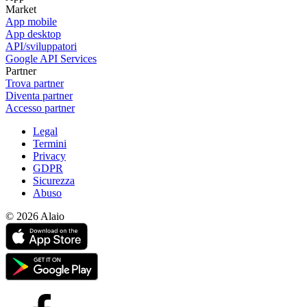
Market
App mobile
App desktop
API/sviluppatori
Google API Services
Partner
Trova partner
Diventa partner
Accesso partner
Legal
Termini
Privacy
GDPR
Sicurezza
Abuso
© 2026 Alaio