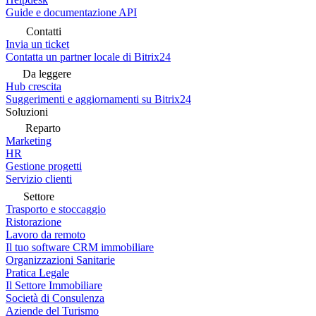
Guide e documentazione API
Contatti
Invia un ticket
Contatta un partner locale di Bitrix24
Da leggere
Hub crescita
Suggerimenti e aggiornamenti su Bitrix24
Soluzioni
Reparto
Marketing
HR
Gestione progetti
Servizio clienti
Settore
Trasporto e stoccaggio
Ristorazione
Lavoro da remoto
Il tuo software CRM immobiliare
Organizzazioni Sanitarie
Pratica Legale
Il Settore Immobiliare
Società di Consulenza
Aziende del Turismo