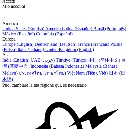
Accedi
Mio account
it
America
United States (English)
América Latina (Español)
Brasil (Português)
México (Español)
Colombia (Español)
Europa
Europe (English)
Deutschland (Deutsch)
France (Français)
Polska
(Polski)
Italia (Italiano)
United Kingdom (English)
Asia
India (English)
UAE (عربي)
Türkiye (Türkçe)
中国 (简体中文)
台
灣 (繁體中文)
Indonesia (Bahasa Indonesia)
Malaysia (Bahasa
Melayu)
ประเทศไทย (ภาษาไทย)
Việt Nam (Tiếng Việt)
日本 (日
本語)
Puoi cambiare la tua regione qui, se necessario