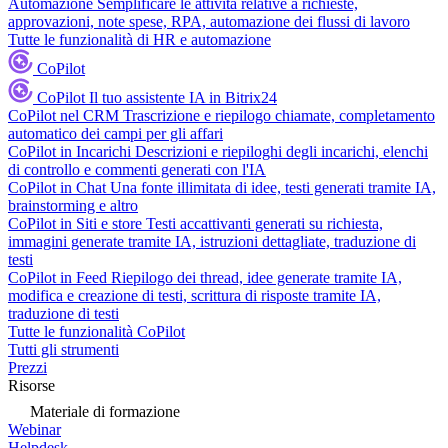
Automazione
Semplificare le attività relative a richieste,
approvazioni, note spese, RPA, automazione dei flussi di lavoro
Tutte le funzionalità di HR e automazione
CoPilot
CoPilot
Il tuo assistente IA in Bitrix24
CoPilot nel CRM
Trascrizione e riepilogo chiamate, completamento
automatico dei campi per gli affari
CoPilot in Incarichi
Descrizioni e riepiloghi degli incarichi, elenchi
di controllo e commenti generati con l'IA
CoPilot in Chat
Una fonte illimitata di idee, testi generati tramite IA,
brainstorming e altro
CoPilot in Siti e store
Testi accattivanti generati su richiesta,
immagini generate tramite IA, istruzioni dettagliate, traduzione di
testi
CoPilot in Feed
Riepilogo dei thread, idee generate tramite IA,
modifica e creazione di testi, scrittura di risposte tramite IA,
traduzione di testi
Tutte le funzionalità CoPilot
Tutti gli strumenti
Prezzi
Risorse
Materiale di formazione
Webinar
Helpdesk