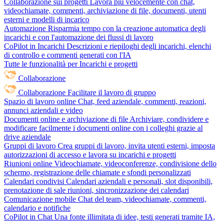
Collaborazione sui progetti
Lavora più velocemente con chat,
videochiamate, commenti, archiviazione di file, documenti, utenti
esterni e modelli di incarico
Automazione
Risparmia tempo con la creazione automatica degli
incarichi e con l'automazione dei flussi di lavoro
CoPilot in Incarichi
Descrizioni e riepiloghi degli incarichi, elenchi
di controllo e commenti generati con l'IA
Tutte le funzionalità per Incarichi e progetti
Collaborazione
Collaborazione
Facilitare il lavoro di gruppo
Spazio di lavoro online
Chat, feed aziendale, commenti, reazioni,
annunci aziendali e video
Documenti online e archiviazione di file
Archiviare, condividere e
modificare facilmente i documenti online con i colleghi grazie al
drive aziendale
Gruppi di lavoro
Crea gruppi di lavoro, invita utenti esterni, imposta
autorizzazioni di accesso e lavora su incarichi e progetti
Riunioni online
Videochiamate, videoconferenze, condivisione dello
schermo, registrazione delle chiamate e sfondi personalizzati
Calendari condivisi
Calendari aziendali e personali, slot disponibili,
prenotazione di sale riunioni, sincronizzazione dei calendari
Comunicazione mobile
Chat del team, videochiamate, commenti,
calendario e notifiche
CoPilot in Chat
Una fonte illimitata di idee, testi generati tramite IA,