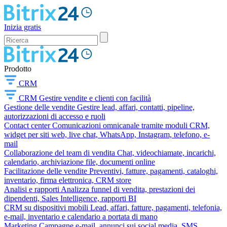
Inizia gratis
Prodotto
CRM
CRM
Gestire vendite e clienti con facilità
Gestione delle vendite
Gestire lead, affari, contatti, pipeline,
autorizzazioni di accesso e ruoli
Contact center
Comunicazioni omnicanale tramite moduli CRM,
widget per siti web, live chat, WhatsApp, Instagram, telefono, e-
mail
Collaborazione del team di vendita
Chat, videochiamate, incarichi,
calendario, archiviazione file, documenti online
Facilitazione delle vendite
Preventivi, fatture, pagamenti, cataloghi,
inventario, firma elettronica, CRM store
Analisi e rapporti
Analizza funnel di vendita, prestazioni dei
dipendenti, Sales Intelligence, rapporti BI
CRM su dispositivi mobili
Lead, affari, fatture, pagamenti, telefonia,
e-mail, inventario e calendario a portata di mano
Marketing
Campagne e-mail, annunci sui social media, SMS,