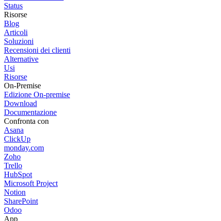
Status
Risorse
Blog
Articoli
Soluzioni
Recensioni dei clienti
Alternative
Usi
Risorse
On-Premise
Edizione On-premise
Download
Documentazione
Confronta con
Asana
ClickUp
monday.com
Zoho
Trello
HubSpot
Microsoft Project
Notion
SharePoint
Odoo
App