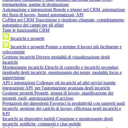
telemarketing, pagine di destinazione
Automazione e integrazioni
Regole e trigger nel CRM, automazione
dei flussi di lavoro, funnel automatizzati, API
CoPilot nel CRM
Trascrizione e riepilogo chiamate, completamento
automatico dei campi per gli affari
Tutte le funzionalità CRM
Incarichi e progetti
Incarichi e progetti
Portare a termine il lavoro più facilmente e
velocemente
Gestione incarichi
Diverse modalità di visualizzazione degli
incarichi
Monitoraggio incarichi
Elenchi di controllo e incarichi secondari,
riepiloghi degli incarichi, monitoraggio dei tempi, modalità focus e
supervisione
API e integrazioni
Collegare gli incarichi ad altri servizi tramite
integrazione API, per l'automazione avanzata degli incarichi
Gestione progetti
Progetti, gruppi di lavoro, pianificazione dei
progetti, ruoli, autorizzazioni di accesso
Prestazioni dei dipendenti
Favorisci la produttività con rapporti sugli
incarichi, gestione dei carichi di lavoro, efficienza negli incarichi e
KPI
Incarichi su dispositivi mobili
Creazione e monitoraggio degli
incarichi, notifiche, commenti e chat mobile