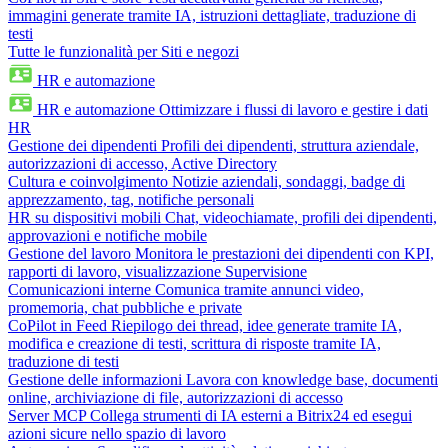
immagini generate tramite IA, istruzioni dettagliate, traduzione di
testi
Tutte le funzionalità per Siti e negozi
HR e automazione
HR e automazione
Ottimizzare i flussi di lavoro e gestire i dati
HR
Gestione dei dipendenti
Profili dei dipendenti, struttura aziendale,
autorizzazioni di accesso, Active Directory
Cultura e coinvolgimento
Notizie aziendali, sondaggi, badge di
apprezzamento, tag, notifiche personali
HR su dispositivi mobili
Chat, videochiamate, profili dei dipendenti,
approvazioni e notifiche mobile
Gestione del lavoro
Monitora le prestazioni dei dipendenti con KPI,
rapporti di lavoro, visualizzazione Supervisione
Comunicazioni interne
Comunica tramite annunci video,
promemoria, chat pubbliche e private
CoPilot in Feed
Riepilogo dei thread, idee generate tramite IA,
modifica e creazione di testi, scrittura di risposte tramite IA,
traduzione di testi
Gestione delle informazioni
Lavora con knowledge base, documenti
online, archiviazione di file, autorizzazioni di accesso
Server MCP
Collega strumenti di IA esterni a Bitrix24 ed esegui
azioni sicure nello spazio di lavoro