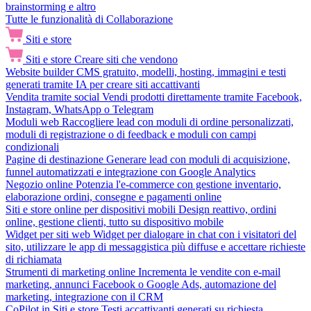
brainstorming e altro
Tutte le funzionalità di Collaborazione
Siti e store
Siti e store
Creare siti che vendono
Website builder
CMS gratuito, modelli, hosting, immagini e testi
generati tramite IA per creare siti accattivanti
Vendita tramite social
Vendi prodotti direttamente tramite Facebook,
Instagram, WhatsApp o Telegram
Moduli web
Raccogliere lead con moduli di ordine personalizzati,
moduli di registrazione o di feedback e moduli con campi
condizionali
Pagine di destinazione
Generare lead con moduli di acquisizione,
funnel automatizzati e integrazione con Google Analytics
Negozio online
Potenzia l'e-commerce con gestione inventario,
elaborazione ordini, consegne e pagamenti online
Siti e store online per dispositivi mobili
Design reattivo, ordini
online, gestione clienti, tutto su dispositivo mobile
Widget per siti web
Widget per dialogare in chat con i visitatori del
sito, utilizzare le app di messaggistica più diffuse e accettare richieste
di richiamata
Strumenti di marketing online
Incrementa le vendite con e-mail
marketing, annunci Facebook o Google Ads, automazione del
marketing, integrazione con il CRM
CoPilot in Siti e store
Testi accattivanti generati su richiesta,