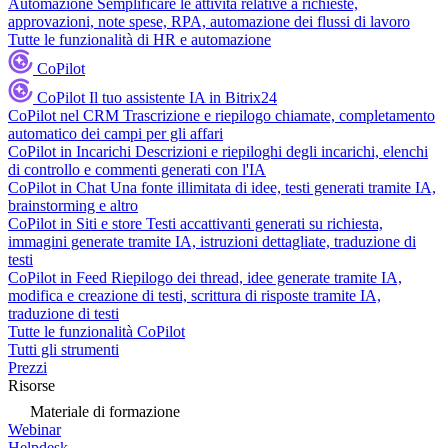
Automazione
Semplificare le attività relative a richieste,
approvazioni, note spese, RPA, automazione dei flussi di lavoro
Tutte le funzionalità di HR e automazione
CoPilot
CoPilot
Il tuo assistente IA in Bitrix24
CoPilot nel CRM
Trascrizione e riepilogo chiamate, completamento
automatico dei campi per gli affari
CoPilot in Incarichi
Descrizioni e riepiloghi degli incarichi, elenchi
di controllo e commenti generati con l'IA
CoPilot in Chat
Una fonte illimitata di idee, testi generati tramite IA,
brainstorming e altro
CoPilot in Siti e store
Testi accattivanti generati su richiesta,
immagini generate tramite IA, istruzioni dettagliate, traduzione di
testi
CoPilot in Feed
Riepilogo dei thread, idee generate tramite IA,
modifica e creazione di testi, scrittura di risposte tramite IA,
traduzione di testi
Tutte le funzionalità CoPilot
Tutti gli strumenti
Prezzi
Risorse
Materiale di formazione
Webinar
Helpdesk