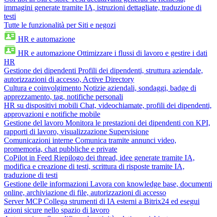
immagini generate tramite IA, istruzioni dettagliate, traduzione di
testi
Tutte le funzionalità per Siti e negozi
HR e automazione
HR e automazione
Ottimizzare i flussi di lavoro e gestire i dati
HR
Gestione dei dipendenti
Profili dei dipendenti, struttura aziendale,
autorizzazioni di accesso, Active Directory
Cultura e coinvolgimento
Notizie aziendali, sondaggi, badge di
apprezzamento, tag, notifiche personali
HR su dispositivi mobili
Chat, videochiamate, profili dei dipendenti,
approvazioni e notifiche mobile
Gestione del lavoro
Monitora le prestazioni dei dipendenti con KPI,
rapporti di lavoro, visualizzazione Supervisione
Comunicazioni interne
Comunica tramite annunci video,
promemoria, chat pubbliche e private
CoPilot in Feed
Riepilogo dei thread, idee generate tramite IA,
modifica e creazione di testi, scrittura di risposte tramite IA,
traduzione di testi
Gestione delle informazioni
Lavora con knowledge base, documenti
online, archiviazione di file, autorizzazioni di accesso
Server MCP
Collega strumenti di IA esterni a Bitrix24 ed esegui
azioni sicure nello spazio di lavoro