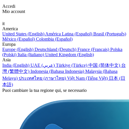
Accedi
Mio account
it
America
United States (English)
América Latina (Español)
Brasil (Português)
México (Español)
Colombia (Español)
Europa
Europe (English)
Deutschland (Deutsch)
France (Français)
Polska
(Polski)
Italia (Italiano)
United Kingdom (English)
Asia
India (English)
UAE (عربي)
Türkiye (Türkçe)
中国 (简体中文)
台
灣 (繁體中文)
Indonesia (Bahasa Indonesia)
Malaysia (Bahasa
Melayu)
ประเทศไทย (ภาษาไทย)
Việt Nam (Tiếng Việt)
日本 (日
本語)
Puoi cambiare la tua regione qui, se necessario