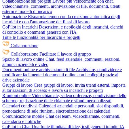
Collaborazione sui progetti
Lavora più velocemente con chat,
videochiamate, commenti, archiviazione di file, documenti, utenti
esterni e modelli di incarico
Automazione
Risparmia tempo con la creazione automatica degli
incarichi e con l'automazione dei flussi di lavoro
CoPilot in Incarichi
Descrizioni e riepiloghi degli incarichi, elenchi
di controllo e commenti generati con l'IA
Tutte le funzionalità per Incarichi e progetti
Collaborazione
Collaborazione
Facilitare il lavoro di gruppo
Spazio di lavoro online
Chat, feed aziendale, commenti, reazioni,
annunci aziendali e video
Documenti online e archiviazione di file
Archiviare, condividere e
modificare facilmente i documenti online con i colleghi grazie al
drive aziendale
Gruppi di lavoro
Crea gruppi di lavoro, invita utenti esterni, imposta
autorizzazioni di accesso e lavora su incarichi e progetti
Riunioni online
Videochiamate, videoconferenze, condivisione dello
schermo, registrazione delle chiamate e sfondi personalizzati
Calendari condivisi
Calendari aziendali e personali, slot disponibili,
prenotazione di sale riunioni, sincronizzazione dei calendari
Comunicazione mobile
Chat del team, videochiamate, commenti,
calendario e notifiche
CoPilot in Chat
Una fonte illimitata di idee, testi generati tramite IA,