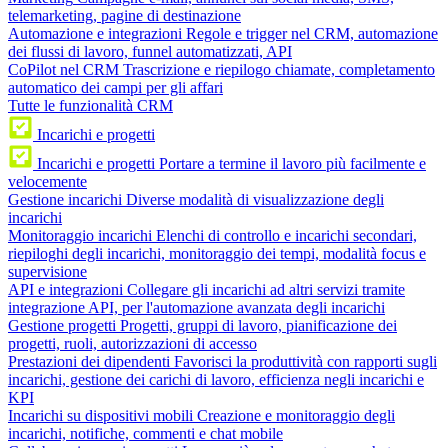
telemarketing, pagine di destinazione
Automazione e integrazioni
Regole e trigger nel CRM, automazione
dei flussi di lavoro, funnel automatizzati, API
CoPilot nel CRM
Trascrizione e riepilogo chiamate, completamento
automatico dei campi per gli affari
Tutte le funzionalità CRM
Incarichi e progetti
Incarichi e progetti
Portare a termine il lavoro più facilmente e
velocemente
Gestione incarichi
Diverse modalità di visualizzazione degli
incarichi
Monitoraggio incarichi
Elenchi di controllo e incarichi secondari,
riepiloghi degli incarichi, monitoraggio dei tempi, modalità focus e
supervisione
API e integrazioni
Collegare gli incarichi ad altri servizi tramite
integrazione API, per l'automazione avanzata degli incarichi
Gestione progetti
Progetti, gruppi di lavoro, pianificazione dei
progetti, ruoli, autorizzazioni di accesso
Prestazioni dei dipendenti
Favorisci la produttività con rapporti sugli
incarichi, gestione dei carichi di lavoro, efficienza negli incarichi e
KPI
Incarichi su dispositivi mobili
Creazione e monitoraggio degli
incarichi, notifiche, commenti e chat mobile