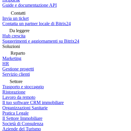
Guide e documentazione API
Contatti
Invia un ticket
Contatta un partner locale di Bitrix24
Da leggere
Hub crescita
Suggerimenti e aggiornamenti su Bitrix24
Soluzioni
Reparto
Marketing
HR
Gestione progetti
Servizio clienti
Settore
Trasporto e stoccaggio
Ristorazione
Lavoro da remoto
Il tuo software CRM immobiliare
Organizzazioni Sanitarie
Pratica Legale
Il Settore Immobiliare
Società di Consulenza
Aziende del Turismo