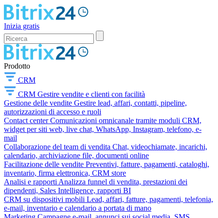
Inizia gratis
Prodotto
CRM
CRM
Gestire vendite e clienti con facilità
Gestione delle vendite
Gestire lead, affari, contatti, pipeline,
autorizzazioni di accesso e ruoli
Contact center
Comunicazioni omnicanale tramite moduli CRM,
widget per siti web, live chat, WhatsApp, Instagram, telefono, e-
mail
Collaborazione del team di vendita
Chat, videochiamate, incarichi,
calendario, archiviazione file, documenti online
Facilitazione delle vendite
Preventivi, fatture, pagamenti, cataloghi,
inventario, firma elettronica, CRM store
Analisi e rapporti
Analizza funnel di vendita, prestazioni dei
dipendenti, Sales Intelligence, rapporti BI
CRM su dispositivi mobili
Lead, affari, fatture, pagamenti, telefonia,
e-mail, inventario e calendario a portata di mano
Marketing
Campagne e-mail, annunci sui social media, SMS,