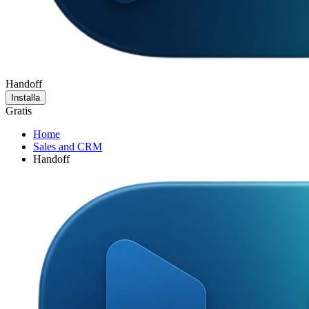
Handoff
Installa
Gratis
Home
Sales and CRM
Handoff