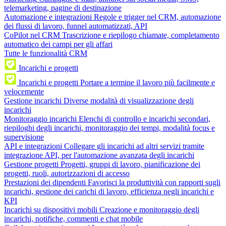
telemarketing, pagine di destinazione
Automazione e integrazioni
Regole e trigger nel CRM, automazione
dei flussi di lavoro, funnel automatizzati, API
CoPilot nel CRM
Trascrizione e riepilogo chiamate, completamento
automatico dei campi per gli affari
Tutte le funzionalità CRM
Incarichi e progetti
Incarichi e progetti
Portare a termine il lavoro più facilmente e
velocemente
Gestione incarichi
Diverse modalità di visualizzazione degli
incarichi
Monitoraggio incarichi
Elenchi di controllo e incarichi secondari,
riepiloghi degli incarichi, monitoraggio dei tempi, modalità focus e
supervisione
API e integrazioni
Collegare gli incarichi ad altri servizi tramite
integrazione API, per l'automazione avanzata degli incarichi
Gestione progetti
Progetti, gruppi di lavoro, pianificazione dei
progetti, ruoli, autorizzazioni di accesso
Prestazioni dei dipendenti
Favorisci la produttività con rapporti sugli
incarichi, gestione dei carichi di lavoro, efficienza negli incarichi e
KPI
Incarichi su dispositivi mobili
Creazione e monitoraggio degli
incarichi, notifiche, commenti e chat mobile