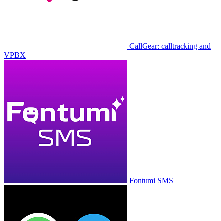
CallGear: calltracking and
VPBX
Fontumi SMS