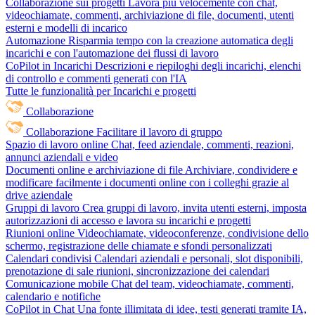
Collaborazione sui progetti
Lavora più velocemente con chat,
videochiamate, commenti, archiviazione di file, documenti, utenti
esterni e modelli di incarico
Automazione
Risparmia tempo con la creazione automatica degli
incarichi e con l'automazione dei flussi di lavoro
CoPilot in Incarichi
Descrizioni e riepiloghi degli incarichi, elenchi
di controllo e commenti generati con l'IA
Tutte le funzionalità per Incarichi e progetti
Collaborazione
Collaborazione
Facilitare il lavoro di gruppo
Spazio di lavoro online
Chat, feed aziendale, commenti, reazioni,
annunci aziendali e video
Documenti online e archiviazione di file
Archiviare, condividere e
modificare facilmente i documenti online con i colleghi grazie al
drive aziendale
Gruppi di lavoro
Crea gruppi di lavoro, invita utenti esterni, imposta
autorizzazioni di accesso e lavora su incarichi e progetti
Riunioni online
Videochiamate, videoconferenze, condivisione dello
schermo, registrazione delle chiamate e sfondi personalizzati
Calendari condivisi
Calendari aziendali e personali, slot disponibili,
prenotazione di sale riunioni, sincronizzazione dei calendari
Comunicazione mobile
Chat del team, videochiamate, commenti,
calendario e notifiche
CoPilot in Chat
Una fonte illimitata di idee, testi generati tramite IA,