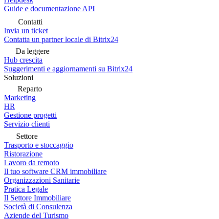
Guide e documentazione API
Contatti
Invia un ticket
Contatta un partner locale di Bitrix24
Da leggere
Hub crescita
Suggerimenti e aggiornamenti su Bitrix24
Soluzioni
Reparto
Marketing
HR
Gestione progetti
Servizio clienti
Settore
Trasporto e stoccaggio
Ristorazione
Lavoro da remoto
Il tuo software CRM immobiliare
Organizzazioni Sanitarie
Pratica Legale
Il Settore Immobiliare
Società di Consulenza
Aziende del Turismo