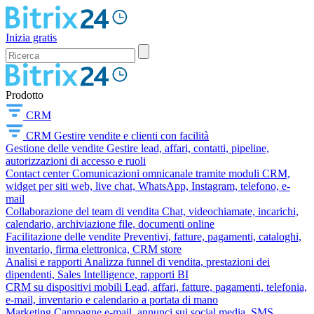
Inizia gratis
Prodotto
CRM
CRM
Gestire vendite e clienti con facilità
Gestione delle vendite
Gestire lead, affari, contatti, pipeline,
autorizzazioni di accesso e ruoli
Contact center
Comunicazioni omnicanale tramite moduli CRM,
widget per siti web, live chat, WhatsApp, Instagram, telefono, e-
mail
Collaborazione del team di vendita
Chat, videochiamate, incarichi,
calendario, archiviazione file, documenti online
Facilitazione delle vendite
Preventivi, fatture, pagamenti, cataloghi,
inventario, firma elettronica, CRM store
Analisi e rapporti
Analizza funnel di vendita, prestazioni dei
dipendenti, Sales Intelligence, rapporti BI
CRM su dispositivi mobili
Lead, affari, fatture, pagamenti, telefonia,
e-mail, inventario e calendario a portata di mano
Marketing
Campagne e-mail, annunci sui social media, SMS,