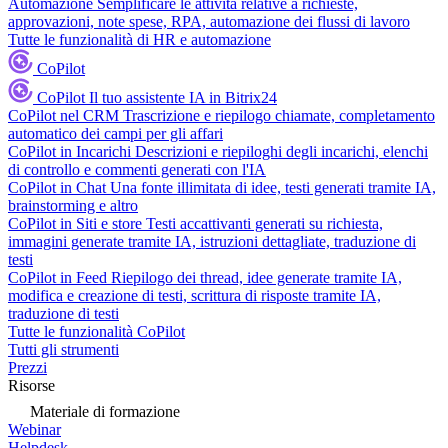
Automazione
Semplificare le attività relative a richieste,
approvazioni, note spese, RPA, automazione dei flussi di lavoro
Tutte le funzionalità di HR e automazione
CoPilot
CoPilot
Il tuo assistente IA in Bitrix24
CoPilot nel CRM
Trascrizione e riepilogo chiamate, completamento
automatico dei campi per gli affari
CoPilot in Incarichi
Descrizioni e riepiloghi degli incarichi, elenchi
di controllo e commenti generati con l'IA
CoPilot in Chat
Una fonte illimitata di idee, testi generati tramite IA,
brainstorming e altro
CoPilot in Siti e store
Testi accattivanti generati su richiesta,
immagini generate tramite IA, istruzioni dettagliate, traduzione di
testi
CoPilot in Feed
Riepilogo dei thread, idee generate tramite IA,
modifica e creazione di testi, scrittura di risposte tramite IA,
traduzione di testi
Tutte le funzionalità CoPilot
Tutti gli strumenti
Prezzi
Risorse
Materiale di formazione
Webinar
Helpdesk