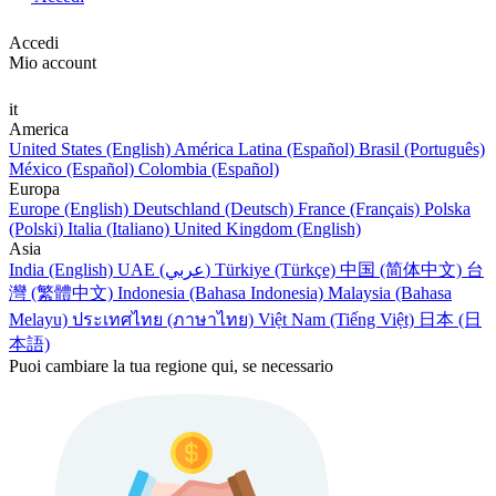
Accedi
Mio account
it
America
United States (English)
América Latina (Español)
Brasil (Português)
México (Español)
Colombia (Español)
Europa
Europe (English)
Deutschland (Deutsch)
France (Français)
Polska
(Polski)
Italia (Italiano)
United Kingdom (English)
Asia
India (English)
UAE (عربي)
Türkiye (Türkçe)
中国 (简体中文)
台
灣 (繁體中文)
Indonesia (Bahasa Indonesia)
Malaysia (Bahasa
Melayu)
ประเทศไทย (ภาษาไทย)
Việt Nam (Tiếng Việt)
日本 (日
本語)
Puoi cambiare la tua regione qui, se necessario