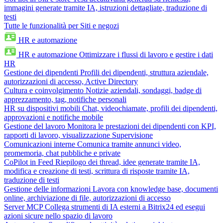
immagini generate tramite IA, istruzioni dettagliate, traduzione di
testi
Tutte le funzionalità per Siti e negozi
HR e automazione
HR e automazione
Ottimizzare i flussi di lavoro e gestire i dati
HR
Gestione dei dipendenti
Profili dei dipendenti, struttura aziendale,
autorizzazioni di accesso, Active Directory
Cultura e coinvolgimento
Notizie aziendali, sondaggi, badge di
apprezzamento, tag, notifiche personali
HR su dispositivi mobili
Chat, videochiamate, profili dei dipendenti,
approvazioni e notifiche mobile
Gestione del lavoro
Monitora le prestazioni dei dipendenti con KPI,
rapporti di lavoro, visualizzazione Supervisione
Comunicazioni interne
Comunica tramite annunci video,
promemoria, chat pubbliche e private
CoPilot in Feed
Riepilogo dei thread, idee generate tramite IA,
modifica e creazione di testi, scrittura di risposte tramite IA,
traduzione di testi
Gestione delle informazioni
Lavora con knowledge base, documenti
online, archiviazione di file, autorizzazioni di accesso
Server MCP
Collega strumenti di IA esterni a Bitrix24 ed esegui
azioni sicure nello spazio di lavoro