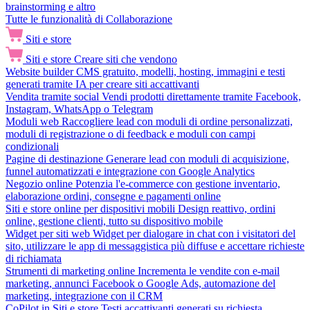
brainstorming e altro
Tutte le funzionalità di Collaborazione
Siti e store
Siti e store
Creare siti che vendono
Website builder
CMS gratuito, modelli, hosting, immagini e testi
generati tramite IA per creare siti accattivanti
Vendita tramite social
Vendi prodotti direttamente tramite Facebook,
Instagram, WhatsApp o Telegram
Moduli web
Raccogliere lead con moduli di ordine personalizzati,
moduli di registrazione o di feedback e moduli con campi
condizionali
Pagine di destinazione
Generare lead con moduli di acquisizione,
funnel automatizzati e integrazione con Google Analytics
Negozio online
Potenzia l'e-commerce con gestione inventario,
elaborazione ordini, consegne e pagamenti online
Siti e store online per dispositivi mobili
Design reattivo, ordini
online, gestione clienti, tutto su dispositivo mobile
Widget per siti web
Widget per dialogare in chat con i visitatori del
sito, utilizzare le app di messaggistica più diffuse e accettare richieste
di richiamata
Strumenti di marketing online
Incrementa le vendite con e-mail
marketing, annunci Facebook o Google Ads, automazione del
marketing, integrazione con il CRM
CoPilot in Siti e store
Testi accattivanti generati su richiesta,