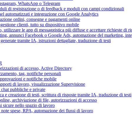
 Instagram, WhatsApp o Telegram
duli di registrazione o di feedback e moduli con campi condizionali
nel automatizzati e integrazione con Google Analytics
razione ordini, consegne e pagamenti online
gestione clienti, tutto su dispositivo mobile
o, utilizzare le app di messaggistica più diffuse e accettare richieste di r
eting, annunci Facebook o Google Ads, automazione del marketing, in
generate tramite IA, istruzioni dettagliate, traduzione di testi
HR
torizzazioni di accesso, Active Directory
zamento, tag, notifiche personali
approvazioni e notifiche mobile
apporti di lavoro, visualizzazione Supervisione
chat pubbliche e private
 e creazione di testi, scrittura di risposte tramite IA, traduzione di testi
ne, archiviazione di file, autorizzazioni di accesso
i sicure nello spazio di lavoro
ni, note spese, RPA, automazione dei flussi di lavoro