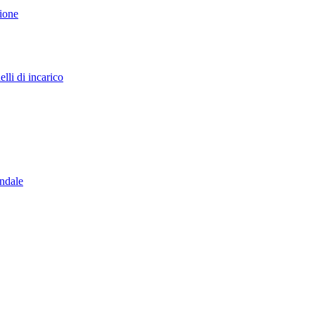
sione
lli di incarico
endale