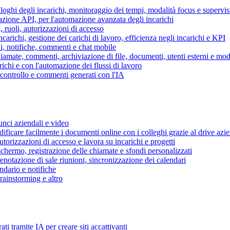
piloghi degli incarichi, monitoraggio dei tempi, modalità focus e supervi
grazione API, per l'automazione avanzata degli incarichi
, ruoli, autorizzazioni di accesso
ncarichi, gestione dei carichi di lavoro, efficienza negli incarichi e KPI
i, notifiche, commenti e chat mobile
mate, commenti, archiviazione di file, documenti, utenti esterni e mode
ichi e con l'automazione dei flussi di lavoro
i controllo e commenti generati con l'IA
unci aziendali e video
ificare facilmente i documenti online con i colleghi grazie al drive azi
utorizzazioni di accesso e lavora su incarichi e progetti
hermo, registrazione delle chiamate e sfondi personalizzati
renotazione di sale riunioni, sincronizzazione dei calendari
dario e notifiche
brainstorming e altro
ti tramite IA per creare siti accattivanti