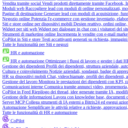
Vendita tramite social
Vendi prodotti direttamente tramite Facebook,
Moduli web
Raccogliere lead con moduli di ordine personalizzati, mo
Pagine di destinazione
Generare lead con moduli di acquisizione, fun
Negozio online
Potenzia l'e-commerce con gestione inventario, elabo
Siti e store online per dispositivi mobili
Design reattivo, ordini online, 
Widget per siti web
Widget per dialogare in chat con i visitatori del sit
Strumenti di marketing online
Incrementa le vendite con e-mail mark
CoPilot in Siti e store
Testi accattivanti generati su richiesta, immagini 
Tutte le funzionalità per Siti e negozi
HR e automazione
HR e automazione
Ottimizzare i flussi di lavoro e gestire i dati 
Gestione dei dipendenti
Profili dei dipendenti, struttura aziendale, au
Cultura e coinvolgimento
Notizie aziendali, sondaggi, badge di apprez
HR su dispositivi mobili
Chat, videochiamate, profili dei dipendenti, 
Gestione del lavoro
Monitora le prestazioni dei dipendenti con KPI, r
Comunicazioni interne
Comunica tramite annunci video, promemoria, 
CoPilot in Feed
Riepilogo dei thread, idee generate tramite IA, modifica
Gestione delle informazioni
Lavora con knowledge base, documenti onli
Server MCP
Collega strumenti di IA esterni a Bitrix24 ed esegui azion
Automazione
Semplificare le attività relative a richieste, approvazio
Tutte le funzionalità di HR e automazione
CoPilot