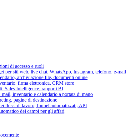
azioni di accesso e ruoli
per siti web, live chat, WhatsApp, Instagram, telefono, e-mail
lendario, archiviazione file, documenti online
nventario, firma elettronica, CRM store
i, Sales Intelligence, rapporti BI
 e-mail, inventario e calendario a portata di mano
eting, pagine di destinazione
 flussi di lavoro, funnel automatizzati, API
tomatico dei campi per gli affari
elocemente