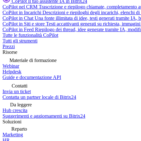
CoPilot
Il tuo assistente IA in Bitrix24
CoPilot nel CRM
Trascrizione e riepilogo chiamate, completamento au
CoPilot in Incarichi
Descrizioni e riepiloghi degli incarichi, elenchi d
CoPilot in Chat
Una fonte illimitata di idee, testi generati tramite IA, 
CoPilot in Siti e store
Testi accattivanti generati su richiesta, immagini 
CoPilot in Feed
Riepilogo dei thread, idee generate tramite IA, modifica
Tutte le funzionalità CoPilot
Tutti gli strumenti
Prezzi
Risorse
Materiale di formazione
Webinar
Helpdesk
Guide e documentazione API
Contatti
Invia un ticket
Contatta un partner locale di Bitrix24
Da leggere
Hub crescita
Suggerimenti e aggiornamenti su Bitrix24
Soluzioni
Reparto
Marketing
HR