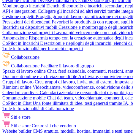
Gestione incarichi
Diverse modalità di visualizzazione degli incarichi
Monitoraggio incarichi
Elenchi di controllo e incarichi secondari, rie
API e integrazioni
Collegare gli incarichi ad altri servizi tramite inte
Gestione progetti
Progetti, gruppi di lavoro, pianificazione dei progetti
Prestazioni dei dipendenti
Favorisci la produttività con rapporti sugli i
Incarichi su dispositivi mobili
Creazione e monitoraggio degli incarich
Collaborazione sui progetti
Lavora più velocemente con chat, videochia
Automazione
Risparmia tempo con la creazione automatica degli incar
CoPilot in Incarichi
Descrizioni e riepiloghi degli incarichi, elenchi d
Tutte le funzionalità per Incarichi e progetti
Collaborazione
Collaborazione
Facilitare il lavoro di gruppo
Spazio di lavoro online
Chat, feed aziendale, commenti, reazioni, ann
Documenti online e archiviazione di file
Archiviare, condividere e mod
Gruppi di lavoro
Crea gruppi di lavoro, invita utenti esterni, imposta a
Riunioni online
Videochiamate, videoconferenze, condivisione dello sc
Calendari condivisi
Calendari aziendali e personali, slot disponibili, p
Comunicazione mobile
Chat del team, videochiamate, commenti, calen
CoPilot in Chat
Una fonte illimitata di idee, testi generati tramite IA, 
Tutte le funzionalità di Collaborazione
Siti e store
Siti e store
Creare siti che vendono
Website builder
CMS gratuito, modelli, hosting, immagini e testi genera