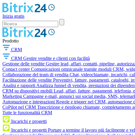
Inizia gratis
Prodotto
CRM
CRM
Gestire vendite e clienti con facilità
Gestione delle vendite
Gestire lead, affari, contatti, pipeline, autorizz
Contact center
Comunicazioni omnicanale tramite moduli CRM, widget 
Collaborazione del team di vendita
Chat, videochiamate, incarichi, ca
Facilitazione delle vendite
Preventivi, fatture, pagamenti, cataloghi, i
Analisi e rapporti
Analizza funnel di vendita, prestazioni dei dipendent
CRM su dispositivi mobili
Lead, affari, fatture, pagamenti, telefonia,
Marketing
Campagne e-mail, annunci sui social media, SMS, telemark
Automazione e integrazioni
Regole e trigger nel CRM, automazione dei
CoPilot nel CRM
Trascrizione e riepilogo chiamate, completamento au
Tutte le funzionalità CRM
Incarichi e progetti
Incarichi e progetti
Portare a termine il lavoro più facilmente e v