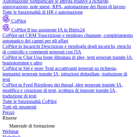
Automazione
Semplificare le attività relative a richieste,
approvazioni, note spese, RPA, automazione dei flussi di lavoro
Tutte le funzionalità di HR e automazione
CoPilot
CoPilot
Il tuo assistente IA in Bitrix24
CoPilot nel CRM
Trascrizione e riepilogo chiamate, completamento
automatico dei campi per gli affari
CoPilot in Incarichi
Descrizioni e riepiloghi degli incarichi, elenchi
di controllo e commenti generati con l'IA
CoPilot in Chat
Una fonte illimitata di idee, testi generati tramite IA,
brainstorming e altro
CoPilot in Siti e store
Testi accattivanti generati su richiesta,
immagini generate tramite IA, istruzioni dettagliate, traduzione di
testi
CoPilot in Feed
Riepilogo dei thread, idee generate tramite IA,
modifica e creazione di testi, scrittura di risposte tramite IA,
traduzione di testi
Tutte le funzionalità CoPilot
Tutti gli strumenti
Prezzi
Risorse
Materiale di formazione
Webinar
Helpdesk