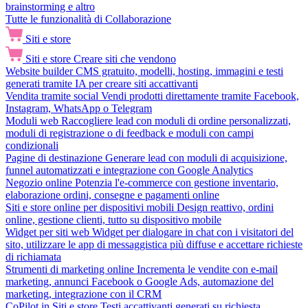
brainstorming e altro
Tutte le funzionalità di Collaborazione
Siti e store
Siti e store
Creare siti che vendono
Website builder
CMS gratuito, modelli, hosting, immagini e testi
generati tramite IA per creare siti accattivanti
Vendita tramite social
Vendi prodotti direttamente tramite Facebook,
Instagram, WhatsApp o Telegram
Moduli web
Raccogliere lead con moduli di ordine personalizzati,
moduli di registrazione o di feedback e moduli con campi
condizionali
Pagine di destinazione
Generare lead con moduli di acquisizione,
funnel automatizzati e integrazione con Google Analytics
Negozio online
Potenzia l'e-commerce con gestione inventario,
elaborazione ordini, consegne e pagamenti online
Siti e store online per dispositivi mobili
Design reattivo, ordini
online, gestione clienti, tutto su dispositivo mobile
Widget per siti web
Widget per dialogare in chat con i visitatori del
sito, utilizzare le app di messaggistica più diffuse e accettare richieste
di richiamata
Strumenti di marketing online
Incrementa le vendite con e-mail
marketing, annunci Facebook o Google Ads, automazione del
marketing, integrazione con il CRM
CoPilot in Siti e store
Testi accattivanti generati su richiesta,