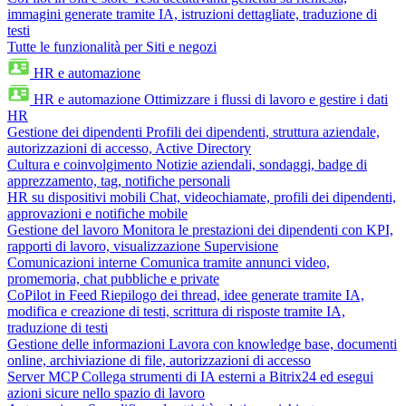
immagini generate tramite IA, istruzioni dettagliate, traduzione di
testi
Tutte le funzionalità per Siti e negozi
HR e automazione
HR e automazione
Ottimizzare i flussi di lavoro e gestire i dati
HR
Gestione dei dipendenti
Profili dei dipendenti, struttura aziendale,
autorizzazioni di accesso, Active Directory
Cultura e coinvolgimento
Notizie aziendali, sondaggi, badge di
apprezzamento, tag, notifiche personali
HR su dispositivi mobili
Chat, videochiamate, profili dei dipendenti,
approvazioni e notifiche mobile
Gestione del lavoro
Monitora le prestazioni dei dipendenti con KPI,
rapporti di lavoro, visualizzazione Supervisione
Comunicazioni interne
Comunica tramite annunci video,
promemoria, chat pubbliche e private
CoPilot in Feed
Riepilogo dei thread, idee generate tramite IA,
modifica e creazione di testi, scrittura di risposte tramite IA,
traduzione di testi
Gestione delle informazioni
Lavora con knowledge base, documenti
online, archiviazione di file, autorizzazioni di accesso
Server MCP
Collega strumenti di IA esterni a Bitrix24 ed esegui
azioni sicure nello spazio di lavoro