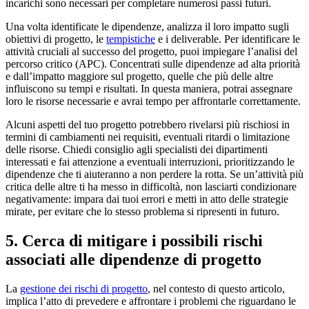
incarichi sono necessari per completare numerosi passi futuri.
Una volta identificate le dipendenze, analizza il loro impatto sugli
obiettivi di progetto, le
tempistiche
e i deliverable. Per identificare le
attività cruciali al successo del progetto, puoi impiegare l’analisi del
percorso critico (APC). Concentrati sulle dipendenze ad alta priorità
e dall’impatto maggiore sul progetto, quelle che più delle altre
influiscono su tempi e risultati. In questa maniera, potrai assegnare
loro le risorse necessarie e avrai tempo per affrontarle correttamente.
Alcuni aspetti del tuo progetto potrebbero rivelarsi più rischiosi in
termini di cambiamenti nei requisiti, eventuali ritardi o limitazione
delle risorse. Chiedi consiglio agli specialisti dei dipartimenti
interessati e fai attenzione a eventuali interruzioni, prioritizzando le
dipendenze che ti aiuteranno a non perdere la rotta. Se un’attività più
critica delle altre ti ha messo in difficoltà, non lasciarti condizionare
negativamente: impara dai tuoi errori e metti in atto delle strategie
mirate, per evitare che lo stesso problema si ripresenti in futuro.
5. Cerca di mitigare i possibili rischi
associati alle dipendenze di progetto
La
gestione dei rischi di progetto
, nel contesto di questo articolo,
implica l’atto di prevedere e affrontare i problemi che riguardano le