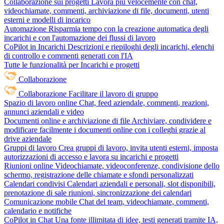
Collaborazione sui progetti
Lavora più velocemente con chat,
videochiamate, commenti, archiviazione di file, documenti, utenti
esterni e modelli di incarico
Automazione
Risparmia tempo con la creazione automatica degli
incarichi e con l'automazione dei flussi di lavoro
CoPilot in Incarichi
Descrizioni e riepiloghi degli incarichi, elenchi
di controllo e commenti generati con l'IA
Tutte le funzionalità per Incarichi e progetti
Collaborazione
Collaborazione
Facilitare il lavoro di gruppo
Spazio di lavoro online
Chat, feed aziendale, commenti, reazioni,
annunci aziendali e video
Documenti online e archiviazione di file
Archiviare, condividere e
modificare facilmente i documenti online con i colleghi grazie al
drive aziendale
Gruppi di lavoro
Crea gruppi di lavoro, invita utenti esterni, imposta
autorizzazioni di accesso e lavora su incarichi e progetti
Riunioni online
Videochiamate, videoconferenze, condivisione dello
schermo, registrazione delle chiamate e sfondi personalizzati
Calendari condivisi
Calendari aziendali e personali, slot disponibili,
prenotazione di sale riunioni, sincronizzazione dei calendari
Comunicazione mobile
Chat del team, videochiamate, commenti,
calendario e notifiche
CoPilot in Chat
Una fonte illimitata di idee, testi generati tramite IA,