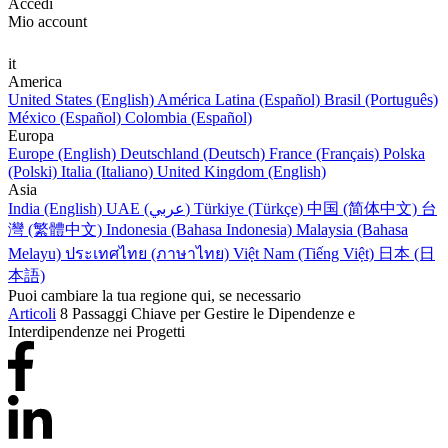
Accedi
Mio account
it
America
United States (English)
América Latina (Español)
Brasil (Português)
México (Español)
Colombia (Español)
Europa
Europe (English)
Deutschland (Deutsch)
France (Français)
Polska
(Polski)
Italia (Italiano)
United Kingdom (English)
Asia
India (English)
UAE (عربي)
Türkiye (Türkçe)
中国 (简体中文)
台
灣 (繁體中文)
Indonesia (Bahasa Indonesia)
Malaysia (Bahasa
Melayu)
ประเทศไทย (ภาษาไทย)
Việt Nam (Tiếng Việt)
日本 (日
本語)
Puoi cambiare la tua regione qui, se necessario
Articoli
8 Passaggi Chiave per Gestire le Dipendenze e
Interdipendenze nei Progetti