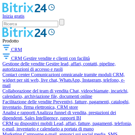
Inizia gratis
Prodotto
CRM
CRM
Gestire vendite e clienti con facilità
Gestione delle vendite
Gestire lead, affari, contatti, pipeline,
autorizzazioni di accesso e ruoli
Contact center
Comunicazioni omnicanale tramite moduli CRM,
widget per siti web, live chat, WhatsApp, Instagram, telefono, e-
mail
Collaborazione del team di vendita
Chat, videochiamate, incarichi,
calendario, archiviazione file, documenti online
Facilitazione delle vendite
Preventivi, fatture, pagamenti, cataloghi,
inventario, firma elettronica, CRM store
Analisi e rapporti
Analizza funnel di vendita, prestazioni dei
dipendenti, Sales Intelligence, rapporti BI
CRM su dispositivi mobili
Lead, affari, fatture, pagamenti, telefonia,
e-mail, inventario e calendario a portata di mano
Marketing
Campagne e-mail, annunci sui social media, SMS,