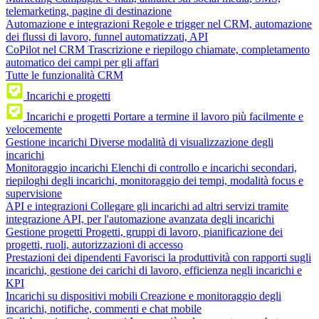
telemarketing, pagine di destinazione
Automazione e integrazioni
Regole e trigger nel CRM, automazione
dei flussi di lavoro, funnel automatizzati, API
CoPilot nel CRM
Trascrizione e riepilogo chiamate, completamento
automatico dei campi per gli affari
Tutte le funzionalità CRM
Incarichi e progetti
Incarichi e progetti
Portare a termine il lavoro più facilmente e
velocemente
Gestione incarichi
Diverse modalità di visualizzazione degli
incarichi
Monitoraggio incarichi
Elenchi di controllo e incarichi secondari,
riepiloghi degli incarichi, monitoraggio dei tempi, modalità focus e
supervisione
API e integrazioni
Collegare gli incarichi ad altri servizi tramite
integrazione API, per l'automazione avanzata degli incarichi
Gestione progetti
Progetti, gruppi di lavoro, pianificazione dei
progetti, ruoli, autorizzazioni di accesso
Prestazioni dei dipendenti
Favorisci la produttività con rapporti sugli
incarichi, gestione dei carichi di lavoro, efficienza negli incarichi e
KPI
Incarichi su dispositivi mobili
Creazione e monitoraggio degli
incarichi, notifiche, commenti e chat mobile