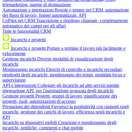
telemarketing, pagine di destinazione
Automazione e integrazioni
Regole e trigger nel CRM, automazione
dei flussi di lavoro, funnel automatizzati, API
CoPilot nel CRM
Trascrizione e riepilogo chiamate, completamento
automatico dei campi per gli affari
Tutte le funzionalità CRM
Incarichi e progetti
Incarichi e progetti
Portare a termine il lavoro più facilmente e
velocemente
Gestione incarichi
Diverse modalità di visualizzazione degli
incarichi
Monitoraggio incarichi
Elenchi di controllo e incarichi secondari,
riepiloghi degli incarichi, monitoraggio dei tempi, modalità focus e
supervisione
API e integrazioni
Collegare gli incarichi ad altri servizi tramite
integrazione API, per l'automazione avanzata degli incarichi
Gestione progetti
Progetti, gruppi di lavoro, pianificazione dei
progetti, ruoli, autorizzazioni di accesso
Prestazioni dei dipendenti
Favorisci la produttività con rapporti sugli
incarichi, gestione dei carichi di lavoro, efficienza negli incarichi e
KPI
Incarichi su dispositivi mobili
Creazione e monitoraggio degli
incarichi, notifiche, commenti e chat mobile