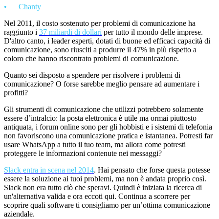
•
Chanty
Nel 2011, il costo sostenuto per problemi di comunicazione ha
raggiunto i
37 miliardi di dollari
per tutto il mondo delle imprese.
D'altro canto, i leader esperti, dotati di buone ed efficaci capacit
à
di
comunicazione, sono riusciti a produrre il 47% in più rispetto a
coloro che hanno riscontrato problemi di comunicazione.
Quanto sei disposto a spendere per risolvere i problemi di
comunicazione? O forse sarebbe meglio pensare ad aumentare i
profitti?
Gli strumenti di comunicazione che utilizzi potrebbero solamente
essere d’intralcio: la posta elettronica è utile ma ormai piuttosto
antiquata
, i forum online sono per gli hobbisti e
i
sistemi di telefonia
non favoriscono una comunicazione pratica e istantanea. Potresti far
usare WhatsApp a tutto il tuo team, ma allora come potresti
proteggere le informazioni contenute nei messaggi?
Slack entra in scena nel 2014
. Hai pensato che forse questa potesse
essere la soluzione ai tuoi problemi, ma non è andata proprio così.
Slack non era tutto ciò che speravi. Quindi è iniziata la ricerca di
un'alternativa valida e ora eccoti qui. Continua a scorrere per
scoprire quali software ti consigliamo per un’ottima comunicazione
aziendale.