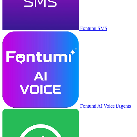
Fontumi SMS
Fontumi AI Voice iAgents