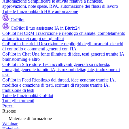
Automazione
Semplificare le attività relative a richieste,
approvazioni, note spese, RPA, automazione dei flussi di lavoro
Tutte le funzionalità di HR e automazione
CoPilot
CoPilot
Il tuo assistente IA in Bitrix24
CoPilot nel CRM
Trascrizione e riepilogo chiamate, completamento
automatico dei campi per gli affari
CoPilot in Incarichi
Descrizioni e riepiloghi degli incarichi, elenchi
di controllo e commenti generati con l'IA
CoPilot in Chat
Una fonte illimitata di idee, testi generati tramite IA,
brainstorming e altro
CoPilot in Siti e store
Testi accattivanti generati su richiesta,
immagini generate tramite IA, istruzioni dettagliate, traduzione di
testi
CoPilot in Feed
Riepilogo dei thread, idee generate tramite IA,
modifica e creazione di testi, scrittura di risposte tramite IA,
traduzione di testi
Tutte le funzionalità CoPilot
Tutti gli strumenti
Prezzi
Risorse
Materiale di formazione
Webinar
Helpdesk