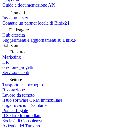
Guide e documentazione API
Contatti
Invia un ticket
Contatta un partner locale di Bitrix24
Da leggere
Hub crescita
Suggerimenti e aggiornamenti su Bitrix24
Soluzioni
Reparto
Marketing
HR
Gestione progetti
Servizio clienti
Settore
Trasporto e stoccaggio
Ristorazione
Lavoro da remoto
Il tuo software CRM immobiliare
Organizzazioni Sanitarie
Pratica Legale
Il Settore Immobiliare
Società di Consulenza
Aziende del Turismo