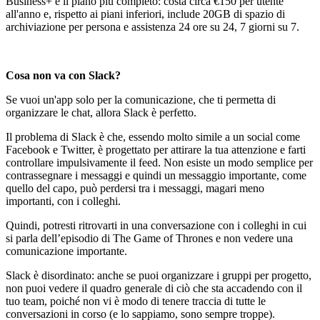
Business+ è
il
piano più completo: costa circa €150 per utente
all'anno e, rispetto ai piani inferiori, include 20GB di spazio di
archiviazione per persona e assistenza 24 ore su 24, 7 giorni su 7.
Cosa non va con Slack?
Se vuoi un'app solo per la comunicazione, che ti permetta di
organizzare le chat, allora Slack è perfetto.
Il problema di Slack è
che
, essendo molto simile a un social come
Facebook e Twitter, è progettato per attirare la tua attenzione e farti
controllare impulsivamente il feed. Non esiste un modo semplice per
contrassegnare i messaggi e quindi un messaggio importante, come
quello del capo, può perdersi tra i messaggi, magari meno
importanti, con i colleghi.
Quindi, potresti ritrovarti in una conversazione con i colleghi in cui
si parla dell’episodio di The Game of Thrones e non vedere una
comunicazione importante.
Slack è disordinato: anche se puoi organizzare i gruppi per progetto,
non puoi vedere il quadro generale di ciò che sta accadendo con il
tuo team, poiché non vi è modo di tenere traccia di tutte le
conversazioni in corso (e lo sappiamo, sono sempre troppe).