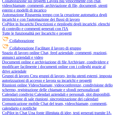
Collaborazione sui progetti
Lavora più velocemente con chat,
videochiamate, commenti, archiviazione di file, documenti, utenti
esterni e modelli di incarico
Automazione
Risparmia tempo con la creazione automatica degli
incarichi e con l'automazione dei flussi di lavoro
CoPilot in Incarichi
Descrizioni e riepiloghi degli incarichi, elenchi
di controllo e commenti generati con l'IA
Tutte le funzionalità per Incarichi e progetti
Collaborazione
Collaborazione
Facilitare il lavoro di gruppo
Spazio di lavoro online
Chat, feed aziendale, commenti, reazioni,
annunci aziendali e video
Documenti online e archiviazione di file
Archiviare, condividere e
modificare facilmente i documenti online con i colleghi grazie al
drive aziendale
Gruppi di lavoro
Crea gruppi di lavoro, invita utenti esterni, imposta
autorizzazioni di accesso e lavora su incarichi e progetti
Riunioni online
Videochiamate, videoconferenze, condivisione dello
schermo, registrazione delle chiamate e sfondi personalizzati
Calendari condivisi
Calendari aziendali e personali, slot disponibili,
prenotazione di sale riunioni, sincronizzazione dei calendari
Comunicazione mobile
Chat del team, videochiamate, commenti,
calendario e notifiche
CoPilot in Chat
Una fonte illimitata di idee, testi generati tramite IA,