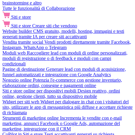
brainstorming e altro
Tutte le funzionalità di Collaborazione
Siti e store
Siti e store
Creare siti che vendono
Website builder
CMS gratuito, modelli, hosting, immagini e testi
generati tramite IA per creare siti accattivanti
Vendita tramite social
Vendi prodotti direttamente tramite Facebook,
Instagram, WhatsApp o Telegram
Moduli web
Raccogliere lead con moduli di ordine personalizzati,
moduli di registrazione o di feedback e moduli con campi
condizionali
Pagine di destinazione
Generare lead con moduli di acquisizione,
funnel automatizzati e integrazione con Google Analytics
Negozio online
Potenzia l'e-commerce con gestione inventario,
elaborazione ordini, consegne e pagamenti online
Siti e store online per dispositivi mobili
Design reattivo, ordini
online, gestione clienti, tutto su dispositivo mobile
Widget per siti web
Widget per dialogare in chat con i visitatori del
sito, utilizzare le app di messaggistica più diffuse e accettare richieste
di richiamata
Strumenti di marketing online
Incrementa le vendite con e-mail
marketing, annunci Facebook o Google Ads, automazione del
marketing, integrazione con il CRM
CoPilot in Siti e store
Testi accattivanti generati su richiesta,