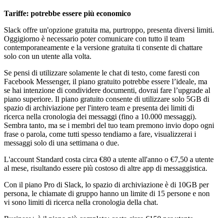
Tariffe: potrebbe essere più economico
Slack offre un'opzione gratuita ma, purtroppo, presenta diversi
limit
i.
Oggigiorno è necessario poter comunicare con tutto il team
contemporaneamente e la versione gratuita ti consente di chattare
solo con un utente alla volta.
Se pensi di utilizzare
sol
amente le chat di testo, come faresti con
Facebook Messenger, il piano gratuito potrebbe essere l’ideale, ma
se hai intenzione di condividere documenti, dovrai fare l’upgrade al
piano superiore. Il piano gratuito consente di utilizzare solo 5GB di
spazio di archiviazione per l'intero team e presenta dei limiti di
ricerca nella cronologia dei messaggi (fino a 10.000 messaggi).
Sembra tanto, ma se i membri del tuo team premono invio dopo ogni
frase o parola, come tutti spesso tendiamo a fare, visualizzerai i
messaggi solo di una settimana o due.
L'account Standard costa circa €
80 a
utente all'anno o
€
7,50 a utente
al mese, risultando essere più costoso di altre app di messaggistica.
Con il piano Pro di Slack, lo spazio di archiviazione è di 10GB per
persona, le chiamate di gruppo hanno un limite di 15 persone e non
vi sono limiti di ricerca nella cronologia della chat.