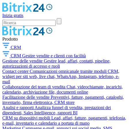
Inizia gratis
Prodotto
CRM
CRM
Gestire vendite e clienti con facilità
Gestione delle vendite
Gestire lead, affari, contatti, pipeline,
autorizzazioni di accesso e ruoli
Contact center
Comunicazioni omnicanale tramite moduli CRM,
widget per siti web, live chat, WhatsApp, Instagram, telefono, e-
mail
Collaborazione del team di vendita
Chat, videochiamate, incarichi,
calendario, archiviazione file, documenti online
Facilitazione delle vendite
Preventivi, fatture, pagamenti, cataloghi,
inventario, firma elettronica, CRM store
Analisi e rapporti
Analizza funnel di vendita, prestazioni dei
dipendenti, Sales Intelligence, rapporti BI
CRM su dispositivi mobili
Lead, affari, fatture, pagamenti, telefonia,
e-mail, inventario e calendario a portata di mano
Marketing
Campagne e-mail, annunci sui social media, SMS,