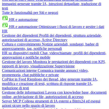
immagini generate tramite IA, istruzioni dettagliate, traduzione di
testi
Tutte le funzionalità per Siti e negozi
HR e automazione
HR e automazione
Ottimizzare i flussi di lavoro e gestire i dati
HR
Gestione dei dipendenti
Profili dei dipendenti, struttura aziendale,
autorizzazioni di accesso, Active Directory
Cultura e coinvolgimento
Notizie aziendali, sondaggi, badge di
apprezzamento, tag, notifiche personali
HR su dispositivi mobili
Chat, videochiamate, profili dei dipendenti,
approvazioni e notifiche mobile
Gestione del lavoro
Monitora le prestazioni dei dipendenti con KPI,
rapporti di lavoro, visualizzazione Supervisione
Comunicazioni interne
Comunica tramite annunci video,
promemoria, chat pubbliche e private
CoPilot in Feed
Riepilogo dei thread, idee generate tramite IA,
modifica e creazione di testi, scrittura di risposte tramite IA,
traduzione di testi
Gestione delle informazioni
Lavora con knowledge base, documenti
online, archiviazione di file, autorizzazioni di accesso
Server MCP
Collega strumenti di IA esterni a Bitrix24 ed esegui
azioni sicure nello spazio di lavoro