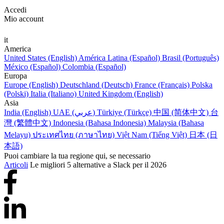
Accedi
Mio account
it
America
United States (English)
América Latina (Español)
Brasil (Português)
México (Español)
Colombia (Español)
Europa
Europe (English)
Deutschland (Deutsch)
France (Français)
Polska
(Polski)
Italia (Italiano)
United Kingdom (English)
Asia
India (English)
UAE (عربي)
Türkiye (Türkçe)
中国 (简体中文)
台
灣 (繁體中文)
Indonesia (Bahasa Indonesia)
Malaysia (Bahasa
Melayu)
ประเทศไทย (ภาษาไทย)
Việt Nam (Tiếng Việt)
日本 (日
本語)
Puoi cambiare la tua regione qui, se necessario
Articoli
Le migliori 5 alternative a Slack per il 2026