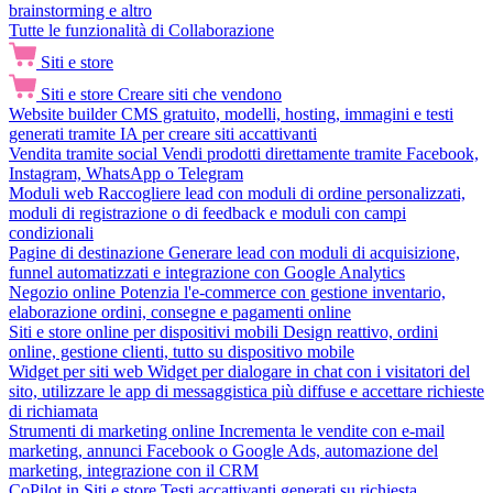
brainstorming e altro
Tutte le funzionalità di Collaborazione
Siti e store
Siti e store
Creare siti che vendono
Website builder
CMS gratuito, modelli, hosting, immagini e testi
generati tramite IA per creare siti accattivanti
Vendita tramite social
Vendi prodotti direttamente tramite Facebook,
Instagram, WhatsApp o Telegram
Moduli web
Raccogliere lead con moduli di ordine personalizzati,
moduli di registrazione o di feedback e moduli con campi
condizionali
Pagine di destinazione
Generare lead con moduli di acquisizione,
funnel automatizzati e integrazione con Google Analytics
Negozio online
Potenzia l'e-commerce con gestione inventario,
elaborazione ordini, consegne e pagamenti online
Siti e store online per dispositivi mobili
Design reattivo, ordini
online, gestione clienti, tutto su dispositivo mobile
Widget per siti web
Widget per dialogare in chat con i visitatori del
sito, utilizzare le app di messaggistica più diffuse e accettare richieste
di richiamata
Strumenti di marketing online
Incrementa le vendite con e-mail
marketing, annunci Facebook o Google Ads, automazione del
marketing, integrazione con il CRM
CoPilot in Siti e store
Testi accattivanti generati su richiesta,