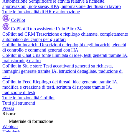
Automazione
Semplificare le attività relative a richieste,
approvazioni, note spese, RPA, automazione dei flussi di lavoro
Tutte le funzionalità di HR e automazione
CoPilot
CoPilot
Il tuo assistente IA in Bitrix24
CoPilot nel CRM
Trascrizione e riepilogo chiamate, completamento
automatico dei campi per gli affari
CoPilot in Incarichi
Descrizioni e riepiloghi degli incarichi, elenchi
di controllo e commenti generati con l'IA
CoPilot in Chat
Una fonte illimitata di idee, testi generati tramite IA,
brainstorming e altro
CoPilot in Siti e store
Testi accattivanti generati su richiesta,
immagini generate tramite IA, istruzioni dettagliate, traduzione di
testi
CoPilot in Feed
Riepilogo dei thread, idee generate tramite IA,
modifica e creazione di testi, scrittura di risposte tramite IA,
traduzione di testi
Tutte le funzionalità CoPilot
Tutti gli strumenti
Prezzi
Risorse
Materiale di formazione
Webinar
Helpdesk