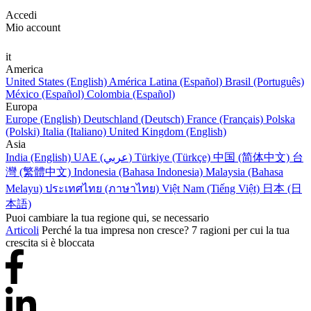
Accedi
Mio account
it
America
United States (English)
América Latina (Español)
Brasil (Português)
México (Español)
Colombia (Español)
Europa
Europe (English)
Deutschland (Deutsch)
France (Français)
Polska
(Polski)
Italia (Italiano)
United Kingdom (English)
Asia
India (English)
UAE (عربي)
Türkiye (Türkçe)
中国 (简体中文)
台
灣 (繁體中文)
Indonesia (Bahasa Indonesia)
Malaysia (Bahasa
Melayu)
ประเทศไทย (ภาษาไทย)
Việt Nam (Tiếng Việt)
日本 (日
本語)
Puoi cambiare la tua regione qui, se necessario
Articoli
Perché la tua impresa non cresce? 7 ragioni per cui la tua
crescita si è bloccata