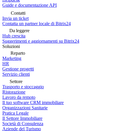
Guide e documentazione API
Contatti
Invia un ticket
Contatta un partner locale di Bitrix24
Da leggere
Hub crescita
Suggerimenti e aggiornamenti su Bitrix24
Soluzioni
Reparto
Marketing
HR
Gestione progetti
Servizio clienti
Settore
Trasporto e stoccaggio
Ristorazione
Lavoro da remoto
Il tuo software CRM immobiliare
Organizzazioni Sanitarie
Pratica Legale
Il Settore Immobiliare
Società di Consulenza
Aziende del Turismo