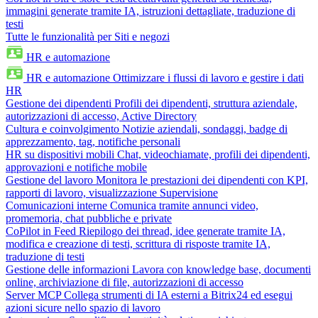
immagini generate tramite IA, istruzioni dettagliate, traduzione di
testi
Tutte le funzionalità per Siti e negozi
HR e automazione
HR e automazione
Ottimizzare i flussi di lavoro e gestire i dati
HR
Gestione dei dipendenti
Profili dei dipendenti, struttura aziendale,
autorizzazioni di accesso, Active Directory
Cultura e coinvolgimento
Notizie aziendali, sondaggi, badge di
apprezzamento, tag, notifiche personali
HR su dispositivi mobili
Chat, videochiamate, profili dei dipendenti,
approvazioni e notifiche mobile
Gestione del lavoro
Monitora le prestazioni dei dipendenti con KPI,
rapporti di lavoro, visualizzazione Supervisione
Comunicazioni interne
Comunica tramite annunci video,
promemoria, chat pubbliche e private
CoPilot in Feed
Riepilogo dei thread, idee generate tramite IA,
modifica e creazione di testi, scrittura di risposte tramite IA,
traduzione di testi
Gestione delle informazioni
Lavora con knowledge base, documenti
online, archiviazione di file, autorizzazioni di accesso
Server MCP
Collega strumenti di IA esterni a Bitrix24 ed esegui
azioni sicure nello spazio di lavoro