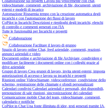
Collaborazione sui progetti
Lavora più velocemente con chat,
videochiamate, commenti, archiviazione di file, documenti, utenti
esterni e modelli di incarico
Automazione
Risparmia tempo con la creazione automatica degli
incarichi e con l'automazione dei flussi di lavoro
CoPilot in Incarichi
Descrizioni e riepiloghi degli incarichi, elenchi
di controllo e commenti generati con l'IA
Tutte le funzionalità per Incarichi e progetti
Collaborazione
Collaborazione
Facilitare il lavoro di gruppo
Spazio di lavoro online
Chat, feed aziendale, commenti, reazioni,
annunci aziendali e video
Documenti online e archiviazione di file
Archiviare, condividere e
modificare facilmente i documenti online con i colleghi grazie al
drive aziendale
Gruppi di lavoro
Crea gruppi di lavoro, invita utenti esterni, imposta
autorizzazioni di accesso e lavora su incarichi e progetti
Riunioni online
Videochiamate, videoconferenze, condivisione dello
schermo, registrazione delle chiamate e sfondi personalizzati
Calendari condivisi
Calendari aziendali e personali, slot disponibili,
prenotazione di sale riunioni, sincronizzazione dei calendari
Comunicazione mobile
Chat del team, videochiamate, commenti,
calendario e notifiche
CoPilot in Chat
Una fonte illimitata di idee, testi generati tramite IA,