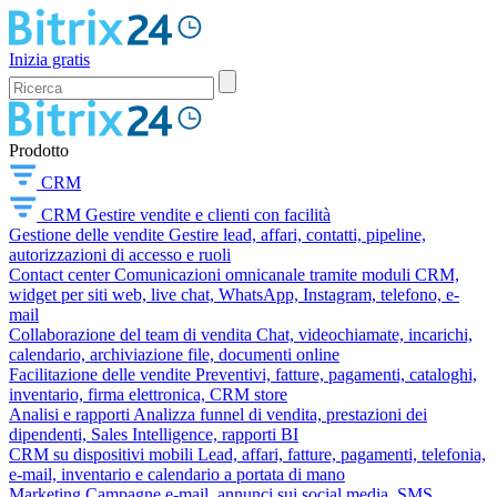
Inizia gratis
Prodotto
CRM
CRM
Gestire vendite e clienti con facilità
Gestione delle vendite
Gestire lead, affari, contatti, pipeline,
autorizzazioni di accesso e ruoli
Contact center
Comunicazioni omnicanale tramite moduli CRM,
widget per siti web, live chat, WhatsApp, Instagram, telefono, e-
mail
Collaborazione del team di vendita
Chat, videochiamate, incarichi,
calendario, archiviazione file, documenti online
Facilitazione delle vendite
Preventivi, fatture, pagamenti, cataloghi,
inventario, firma elettronica, CRM store
Analisi e rapporti
Analizza funnel di vendita, prestazioni dei
dipendenti, Sales Intelligence, rapporti BI
CRM su dispositivi mobili
Lead, affari, fatture, pagamenti, telefonia,
e-mail, inventario e calendario a portata di mano
Marketing
Campagne e-mail, annunci sui social media, SMS,