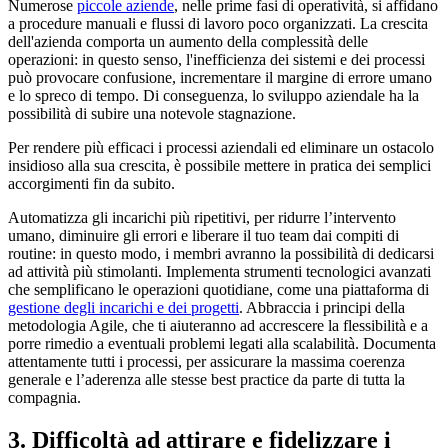
Numerose
piccole aziende
, nelle prime fasi di operatività, si affidano
a procedure manuali e flussi di lavoro poco organizzati. La crescita
dell'azienda comporta un aumento della complessità delle
operazioni: in questo senso, l'inefficienza dei sistemi e dei processi
può provocare confusione, incrementare il margine di errore umano
e lo spreco di tempo. Di conseguenza, lo sviluppo aziendale ha la
possibilità di subire una notevole stagnazione.
Per rendere più efficaci i processi aziendali ed eliminare un ostacolo
insidioso alla sua crescita, è possibile mettere in pratica dei semplici
accorgimenti fin da subito.
Automatizza gli incarichi più ripetitivi, per ridurre l’intervento
umano, diminuire gli errori e liberare il tuo team dai compiti di
routine: in questo modo, i membri avranno la possibilità di dedicarsi
ad attività più stimolanti. Implementa strumenti tecnologici avanzati
che semplificano le operazioni quotidiane, come una piattaforma di
gestione degli incarichi e dei progetti
. Abbraccia i principi della
metodologia Agile, che ti aiuteranno ad accrescere la flessibilità e a
porre rimedio a eventuali problemi legati alla scalabilità. Documenta
attentamente tutti i processi, per assicurare la massima coerenza
generale e l’aderenza alle stesse best practice da parte di tutta la
compagnia.
3. Difficoltà ad attirare e fidelizzare i