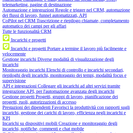
telemarketing, pagine di destinazione
Automazione e integrazioni
Regole e trigger nel CRM, automazione
dei flussi di lavoro, funnel automatizzati, API
CoPilot nel CRM
Trascrizione e riepilogo chiamate, completamento
automatico dei campi per gli affari
Tutte le funzionalità CRM
Incarichi e progetti
Incarichi e progetti
Portare a termine il lavoro più facilmente e
velocemente
Gestione incarichi
Diverse modalità di visualizzazione degli
incarichi
Monitoraggio incarichi
Elenchi di controllo e incarichi secondari,
riepiloghi degli incarichi, monitoraggio dei tempi, modalità focus e
supervisione
API e integrazioni
Collegare gli incarichi ad altri servizi tramite
integrazione API, per l'automazione avanzata degli incarichi
Gestione progetti
Progetti, gruppi di lavoro, pianificazione dei
progetti, ruoli, autorizzazioni di accesso
Prestazioni dei dipendenti
Favorisci la produttività con rapporti sugli
incarichi, gestione dei carichi di lavoro, efficienza negli incarichi e
KPI
Incarichi su dispositivi mobili
Creazione e monitoraggio degli
incarichi, notifiche, commenti e chat mobile