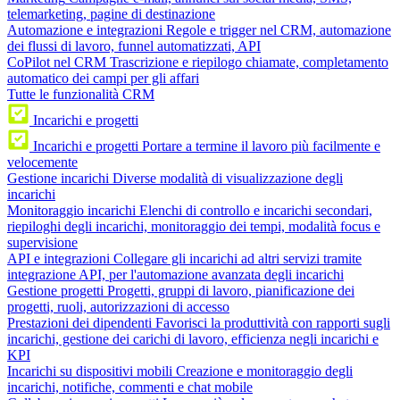
telemarketing, pagine di destinazione
Automazione e integrazioni
Regole e trigger nel CRM, automazione
dei flussi di lavoro, funnel automatizzati, API
CoPilot nel CRM
Trascrizione e riepilogo chiamate, completamento
automatico dei campi per gli affari
Tutte le funzionalità CRM
Incarichi e progetti
Incarichi e progetti
Portare a termine il lavoro più facilmente e
velocemente
Gestione incarichi
Diverse modalità di visualizzazione degli
incarichi
Monitoraggio incarichi
Elenchi di controllo e incarichi secondari,
riepiloghi degli incarichi, monitoraggio dei tempi, modalità focus e
supervisione
API e integrazioni
Collegare gli incarichi ad altri servizi tramite
integrazione API, per l'automazione avanzata degli incarichi
Gestione progetti
Progetti, gruppi di lavoro, pianificazione dei
progetti, ruoli, autorizzazioni di accesso
Prestazioni dei dipendenti
Favorisci la produttività con rapporti sugli
incarichi, gestione dei carichi di lavoro, efficienza negli incarichi e
KPI
Incarichi su dispositivi mobili
Creazione e monitoraggio degli
incarichi, notifiche, commenti e chat mobile