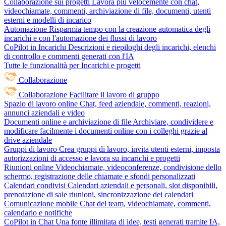
Collaborazione sui progetti
Lavora più velocemente con chat,
videochiamate, commenti, archiviazione di file, documenti, utenti
esterni e modelli di incarico
Automazione
Risparmia tempo con la creazione automatica degli
incarichi e con l'automazione dei flussi di lavoro
CoPilot in Incarichi
Descrizioni e riepiloghi degli incarichi, elenchi
di controllo e commenti generati con l'IA
Tutte le funzionalità per Incarichi e progetti
Collaborazione
Collaborazione
Facilitare il lavoro di gruppo
Spazio di lavoro online
Chat, feed aziendale, commenti, reazioni,
annunci aziendali e video
Documenti online e archiviazione di file
Archiviare, condividere e
modificare facilmente i documenti online con i colleghi grazie al
drive aziendale
Gruppi di lavoro
Crea gruppi di lavoro, invita utenti esterni, imposta
autorizzazioni di accesso e lavora su incarichi e progetti
Riunioni online
Videochiamate, videoconferenze, condivisione dello
schermo, registrazione delle chiamate e sfondi personalizzati
Calendari condivisi
Calendari aziendali e personali, slot disponibili,
prenotazione di sale riunioni, sincronizzazione dei calendari
Comunicazione mobile
Chat del team, videochiamate, commenti,
calendario e notifiche
CoPilot in Chat
Una fonte illimitata di idee, testi generati tramite IA,