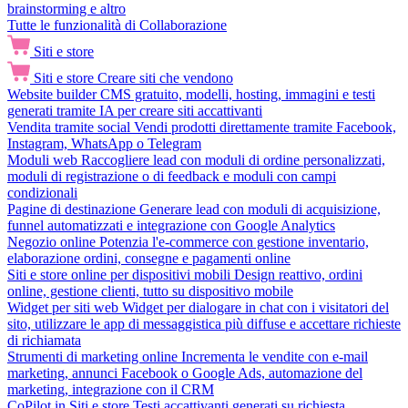
brainstorming e altro
Tutte le funzionalità di Collaborazione
Siti e store
Siti e store
Creare siti che vendono
Website builder
CMS gratuito, modelli, hosting, immagini e testi
generati tramite IA per creare siti accattivanti
Vendita tramite social
Vendi prodotti direttamente tramite Facebook,
Instagram, WhatsApp o Telegram
Moduli web
Raccogliere lead con moduli di ordine personalizzati,
moduli di registrazione o di feedback e moduli con campi
condizionali
Pagine di destinazione
Generare lead con moduli di acquisizione,
funnel automatizzati e integrazione con Google Analytics
Negozio online
Potenzia l'e-commerce con gestione inventario,
elaborazione ordini, consegne e pagamenti online
Siti e store online per dispositivi mobili
Design reattivo, ordini
online, gestione clienti, tutto su dispositivo mobile
Widget per siti web
Widget per dialogare in chat con i visitatori del
sito, utilizzare le app di messaggistica più diffuse e accettare richieste
di richiamata
Strumenti di marketing online
Incrementa le vendite con e-mail
marketing, annunci Facebook o Google Ads, automazione del
marketing, integrazione con il CRM
CoPilot in Siti e store
Testi accattivanti generati su richiesta,