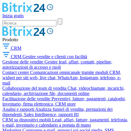
Inizia gratis
Prodotto
CRM
CRM
Gestire vendite e clienti con facilità
Gestione delle vendite
Gestire lead, affari, contatti, pipeline,
autorizzazioni di accesso e ruoli
Contact center
Comunicazioni omnicanale tramite moduli CRM,
widget per siti web, live chat, WhatsApp, Instagram, telefono, e-
mail
Collaborazione del team di vendita
Chat, videochiamate, incarichi,
calendario, archiviazione file, documenti online
Facilitazione delle vendite
Preventivi, fatture, pagamenti, cataloghi,
inventario, firma elettronica, CRM store
Analisi e rapporti
Analizza funnel di vendita, prestazioni dei
dipendenti, Sales Intelligence, rapporti BI
CRM su dispositivi mobili
Lead, affari, fatture, pagamenti, telefonia,
e-mail, inventario e calendario a portata di mano
Marketing
Campagne e-mail, annunci sui social media, SMS,