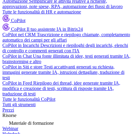
Automazione
Semplificare le attività relative a richieste,
approvazioni, note spese, RPA, automazione dei flussi di lavoro
Tutte le funzionalità di HR e automazione
CoPilot
CoPilot
Il tuo assistente IA in Bitrix24
CoPilot nel CRM
Trascrizione e riepilogo chiamate, completamento
automatico dei campi per gli affari
CoPilot in Incarichi
Descrizioni e riepiloghi degli incarichi, elenchi
di controllo e commenti generati con l'IA
CoPilot in Chat
Una fonte illimitata di idee, testi generati tramite IA,
brainstorming e altro
CoPilot in Siti e store
Testi accattivanti generati su richiesta,
immagini generate tramite IA, istruzioni dettagliate, traduzione di
testi
CoPilot in Feed
Riepilogo dei thread, idee generate tramite IA,
modifica e creazione di testi, scrittura di risposte tramite IA,
traduzione di testi
Tutte le funzionalità CoPilot
Tutti gli strumenti
Prezzi
Risorse
Materiale di formazione
Webinar
Helpdesk