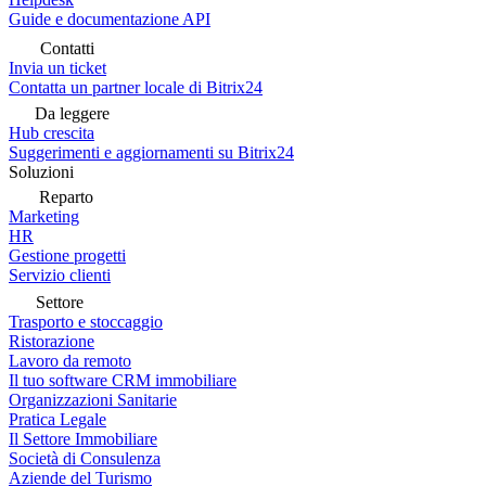
Guide e documentazione API
Contatti
Invia un ticket
Contatta un partner locale di Bitrix24
Da leggere
Hub crescita
Suggerimenti e aggiornamenti su Bitrix24
Soluzioni
Reparto
Marketing
HR
Gestione progetti
Servizio clienti
Settore
Trasporto e stoccaggio
Ristorazione
Lavoro da remoto
Il tuo software CRM immobiliare
Organizzazioni Sanitarie
Pratica Legale
Il Settore Immobiliare
Società di Consulenza
Aziende del Turismo