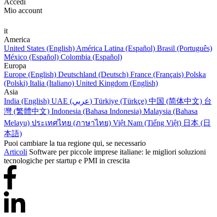
Accedi
Mio account
it
America
United States (English)
América Latina (Español)
Brasil (Português)
México (Español)
Colombia (Español)
Europa
Europe (English)
Deutschland (Deutsch)
France (Français)
Polska
(Polski)
Italia (Italiano)
United Kingdom (English)
Asia
India (English)
UAE (عربي)
Türkiye (Türkçe)
中国 (简体中文)
台
灣 (繁體中文)
Indonesia (Bahasa Indonesia)
Malaysia (Bahasa
Melayu)
ประเทศไทย (ภาษาไทย)
Việt Nam (Tiếng Việt)
日本 (日
本語)
Puoi cambiare la tua regione qui, se necessario
Articoli
Software per piccole imprese italiane: le migliori soluzioni
tecnologiche per startup e PMI in crescita