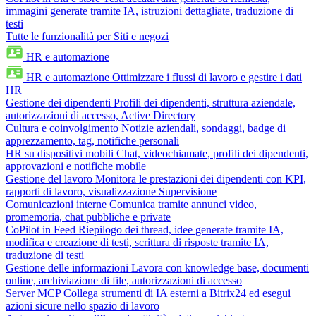
immagini generate tramite IA, istruzioni dettagliate, traduzione di
testi
Tutte le funzionalità per Siti e negozi
HR e automazione
HR e automazione
Ottimizzare i flussi di lavoro e gestire i dati
HR
Gestione dei dipendenti
Profili dei dipendenti, struttura aziendale,
autorizzazioni di accesso, Active Directory
Cultura e coinvolgimento
Notizie aziendali, sondaggi, badge di
apprezzamento, tag, notifiche personali
HR su dispositivi mobili
Chat, videochiamate, profili dei dipendenti,
approvazioni e notifiche mobile
Gestione del lavoro
Monitora le prestazioni dei dipendenti con KPI,
rapporti di lavoro, visualizzazione Supervisione
Comunicazioni interne
Comunica tramite annunci video,
promemoria, chat pubbliche e private
CoPilot in Feed
Riepilogo dei thread, idee generate tramite IA,
modifica e creazione di testi, scrittura di risposte tramite IA,
traduzione di testi
Gestione delle informazioni
Lavora con knowledge base, documenti
online, archiviazione di file, autorizzazioni di accesso
Server MCP
Collega strumenti di IA esterni a Bitrix24 ed esegui
azioni sicure nello spazio di lavoro