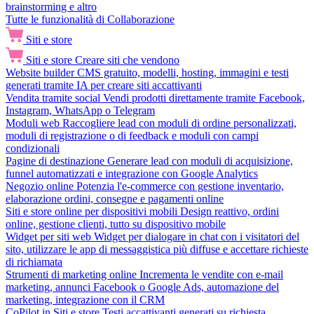
brainstorming e altro
Tutte le funzionalità di Collaborazione
Siti e store
Siti e store
Creare siti che vendono
Website builder
CMS gratuito, modelli, hosting, immagini e testi
generati tramite IA per creare siti accattivanti
Vendita tramite social
Vendi prodotti direttamente tramite Facebook,
Instagram, WhatsApp o Telegram
Moduli web
Raccogliere lead con moduli di ordine personalizzati,
moduli di registrazione o di feedback e moduli con campi
condizionali
Pagine di destinazione
Generare lead con moduli di acquisizione,
funnel automatizzati e integrazione con Google Analytics
Negozio online
Potenzia l'e-commerce con gestione inventario,
elaborazione ordini, consegne e pagamenti online
Siti e store online per dispositivi mobili
Design reattivo, ordini
online, gestione clienti, tutto su dispositivo mobile
Widget per siti web
Widget per dialogare in chat con i visitatori del
sito, utilizzare le app di messaggistica più diffuse e accettare richieste
di richiamata
Strumenti di marketing online
Incrementa le vendite con e-mail
marketing, annunci Facebook o Google Ads, automazione del
marketing, integrazione con il CRM
CoPilot in Siti e store
Testi accattivanti generati su richiesta,