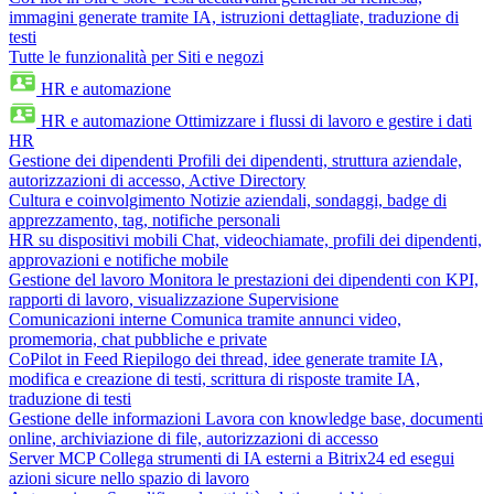
immagini generate tramite IA, istruzioni dettagliate, traduzione di
testi
Tutte le funzionalità per Siti e negozi
HR e automazione
HR e automazione
Ottimizzare i flussi di lavoro e gestire i dati
HR
Gestione dei dipendenti
Profili dei dipendenti, struttura aziendale,
autorizzazioni di accesso, Active Directory
Cultura e coinvolgimento
Notizie aziendali, sondaggi, badge di
apprezzamento, tag, notifiche personali
HR su dispositivi mobili
Chat, videochiamate, profili dei dipendenti,
approvazioni e notifiche mobile
Gestione del lavoro
Monitora le prestazioni dei dipendenti con KPI,
rapporti di lavoro, visualizzazione Supervisione
Comunicazioni interne
Comunica tramite annunci video,
promemoria, chat pubbliche e private
CoPilot in Feed
Riepilogo dei thread, idee generate tramite IA,
modifica e creazione di testi, scrittura di risposte tramite IA,
traduzione di testi
Gestione delle informazioni
Lavora con knowledge base, documenti
online, archiviazione di file, autorizzazioni di accesso
Server MCP
Collega strumenti di IA esterni a Bitrix24 ed esegui
azioni sicure nello spazio di lavoro