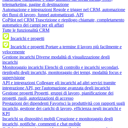
telemarketing, pagine di destinazione
Automazione e integrazioni
Regole e trigger nel CRM, automazione
dei flussi di lavoro, funnel automatizzati, API
CoPilot nel CRM
Trascrizione e riepilogo chiamate, completamento
automatico dei campi per gli affari
Tutte le funzionalità CRM
Incarichi e progetti
Incarichi e progetti
Portare a termine il lavoro più facilmente e
velocemente
Gestione incarichi
Diverse modalità di visualizzazione degli
incarichi
Monitoraggio incarichi
Elenchi di controllo e incarichi secondari,
riepiloghi degli incarichi, monitoraggio dei tempi, modalità focus e
supervisione
API e integrazioni
Collegare gli incarichi ad altri servizi tramite
integrazione API, per l'automazione avanzata degli incarichi
Gestione progetti
Progetti, gruppi di lavoro, pianificazione dei
progetti, ruoli, autorizzazioni di accesso
Prestazioni dei dipendenti
Favorisci la produttività con rapporti sugli
incarichi, gestione dei carichi di lavoro, efficienza negli incarichi e
KPI
Incarichi su dispositivi mobili
Creazione e monitoraggio degli
incarichi, notifiche, commenti e chat mobile