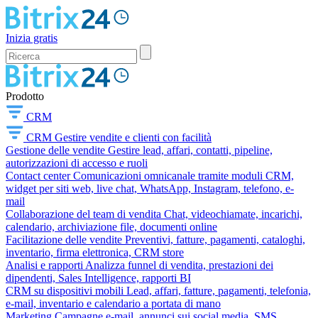
Inizia gratis
Prodotto
CRM
CRM
Gestire vendite e clienti con facilità
Gestione delle vendite
Gestire lead, affari, contatti, pipeline,
autorizzazioni di accesso e ruoli
Contact center
Comunicazioni omnicanale tramite moduli CRM,
widget per siti web, live chat, WhatsApp, Instagram, telefono, e-
mail
Collaborazione del team di vendita
Chat, videochiamate, incarichi,
calendario, archiviazione file, documenti online
Facilitazione delle vendite
Preventivi, fatture, pagamenti, cataloghi,
inventario, firma elettronica, CRM store
Analisi e rapporti
Analizza funnel di vendita, prestazioni dei
dipendenti, Sales Intelligence, rapporti BI
CRM su dispositivi mobili
Lead, affari, fatture, pagamenti, telefonia,
e-mail, inventario e calendario a portata di mano
Marketing
Campagne e-mail, annunci sui social media, SMS,