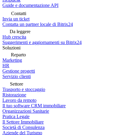
Guide e documentazione API
Contatti
Invia un ticket
Contatta un partner locale di Bitrix24
Da leggere
Hub crescita
Suggerimenti e aggiornamenti su Bitrix24
Soluzioni
Reparto
Marketing
HR
Gestione progetti
Servizio clienti
Settore
Trasporto e stoccaggio
Ristorazione
Lavoro da remoto
Il tuo software CRM immobiliare
Organizzazioni Sanitarie
Pratica Legale
Il Settore Immobiliare
Società di Consulenza
Aziende del Turismo