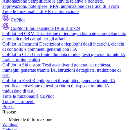
Automazione
Semplificare le attività relative a richieste,
approvazioni, note spese, RPA, automazione dei flussi di lavoro
Tutte le funzionalità di HR e automazione
CoPilot
CoPilot
Il tuo assistente IA in Bitrix24
CoPilot nel CRM
Trascrizione e riepilogo chiamate, completamento
automatico dei campi per gli affari
CoPilot in Incarichi
Descrizioni e riepiloghi degli incarichi, elenchi
di controllo e commenti generati con l'IA
CoPilot in Chat
Una fonte illimitata di idee, testi generati tramite IA,
brainstorming e altro
CoPilot in Siti e store
Testi accattivanti generati su richiesta,
immagini generate tramite IA, istruzioni dettagliate, traduzione di
testi
CoPilot in Feed
Riepilogo dei thread, idee generate tramite IA,
modifica e creazione di testi, scrittura di risposte tramite IA,
traduzione di testi
Tutte le funzionalità CoPilot
Tutti gli strumenti
Prezzi
Risorse
Materiale di formazione
Webinar
Helpdesk