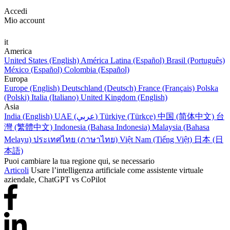
Accedi
Mio account
it
America
United States (English)
América Latina (Español)
Brasil (Português)
México (Español)
Colombia (Español)
Europa
Europe (English)
Deutschland (Deutsch)
France (Français)
Polska
(Polski)
Italia (Italiano)
United Kingdom (English)
Asia
India (English)
UAE (عربي)
Türkiye (Türkçe)
中国 (简体中文)
台
灣 (繁體中文)
Indonesia (Bahasa Indonesia)
Malaysia (Bahasa
Melayu)
ประเทศไทย (ภาษาไทย)
Việt Nam (Tiếng Việt)
日本 (日
本語)
Puoi cambiare la tua regione qui, se necessario
Articoli
Usare l’intelligenza artificiale come assistente virtuale
aziendale, ChatGPT vs CoPilot