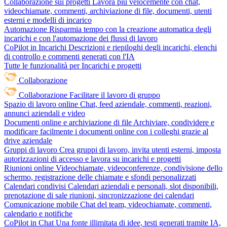
Collaborazione sui progetti
Lavora più velocemente con chat,
videochiamate, commenti, archiviazione di file, documenti, utenti
esterni e modelli di incarico
Automazione
Risparmia tempo con la creazione automatica degli
incarichi e con l'automazione dei flussi di lavoro
CoPilot in Incarichi
Descrizioni e riepiloghi degli incarichi, elenchi
di controllo e commenti generati con l'IA
Tutte le funzionalità per Incarichi e progetti
Collaborazione
Collaborazione
Facilitare il lavoro di gruppo
Spazio di lavoro online
Chat, feed aziendale, commenti, reazioni,
annunci aziendali e video
Documenti online e archiviazione di file
Archiviare, condividere e
modificare facilmente i documenti online con i colleghi grazie al
drive aziendale
Gruppi di lavoro
Crea gruppi di lavoro, invita utenti esterni, imposta
autorizzazioni di accesso e lavora su incarichi e progetti
Riunioni online
Videochiamate, videoconferenze, condivisione dello
schermo, registrazione delle chiamate e sfondi personalizzati
Calendari condivisi
Calendari aziendali e personali, slot disponibili,
prenotazione di sale riunioni, sincronizzazione dei calendari
Comunicazione mobile
Chat del team, videochiamate, commenti,
calendario e notifiche
CoPilot in Chat
Una fonte illimitata di idee, testi generati tramite IA,