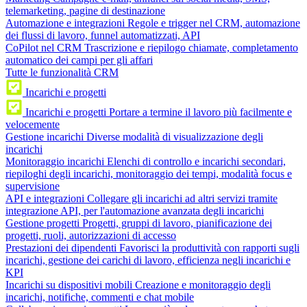
telemarketing, pagine di destinazione
Automazione e integrazioni
Regole e trigger nel CRM, automazione
dei flussi di lavoro, funnel automatizzati, API
CoPilot nel CRM
Trascrizione e riepilogo chiamate, completamento
automatico dei campi per gli affari
Tutte le funzionalità CRM
Incarichi e progetti
Incarichi e progetti
Portare a termine il lavoro più facilmente e
velocemente
Gestione incarichi
Diverse modalità di visualizzazione degli
incarichi
Monitoraggio incarichi
Elenchi di controllo e incarichi secondari,
riepiloghi degli incarichi, monitoraggio dei tempi, modalità focus e
supervisione
API e integrazioni
Collegare gli incarichi ad altri servizi tramite
integrazione API, per l'automazione avanzata degli incarichi
Gestione progetti
Progetti, gruppi di lavoro, pianificazione dei
progetti, ruoli, autorizzazioni di accesso
Prestazioni dei dipendenti
Favorisci la produttività con rapporti sugli
incarichi, gestione dei carichi di lavoro, efficienza negli incarichi e
KPI
Incarichi su dispositivi mobili
Creazione e monitoraggio degli
incarichi, notifiche, commenti e chat mobile