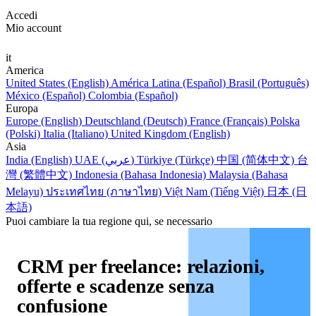
Accedi
Mio account
it
America
United States (English)
América Latina (Español)
Brasil (Português)
México (Español)
Colombia (Español)
Europa
Europe (English)
Deutschland (Deutsch)
France (Français)
Polska
(Polski)
Italia (Italiano)
United Kingdom (English)
Asia
India (English)
UAE (عربي)
Türkiye (Türkçe)
中国 (简体中文)
台
灣 (繁體中文)
Indonesia (Bahasa Indonesia)
Malaysia (Bahasa
Melayu)
ประเทศไทย (ภาษาไทย)
Việt Nam (Tiếng Việt)
日本 (日
本語)
Puoi cambiare la tua regione qui, se necessario
CRM per freelance: relazioni,
offerte e scadenze senza
confusione