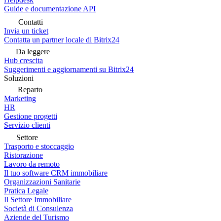
Guide e documentazione API
Contatti
Invia un ticket
Contatta un partner locale di Bitrix24
Da leggere
Hub crescita
Suggerimenti e aggiornamenti su Bitrix24
Soluzioni
Reparto
Marketing
HR
Gestione progetti
Servizio clienti
Settore
Trasporto e stoccaggio
Ristorazione
Lavoro da remoto
Il tuo software CRM immobiliare
Organizzazioni Sanitarie
Pratica Legale
Il Settore Immobiliare
Società di Consulenza
Aziende del Turismo