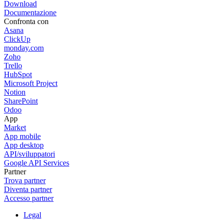
Download
Documentazione
Confronta con
Asana
ClickUp
monday.com
Zoho
Trello
HubSpot
Microsoft Project
Notion
SharePoint
Odoo
App
Market
App mobile
App desktop
API/sviluppatori
Google API Services
Partner
Trova partner
Diventa partner
Accesso partner
Legal