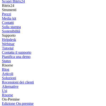
Scopri Bitrix24
Bitrix24
Strumenti
Prezzi
Media kit
Contatti
Sulla stampa
Sostenibilità
Supporto
Helpdesk
Webinar
Tutorial
Contatta il supporto
Pianifica una demo
Status
Risorse
Blog
Articoli
Soluzioni
Recensioni dei clienti
Alternative
Usi
Risorse
On-Premise
Edizione On-premise