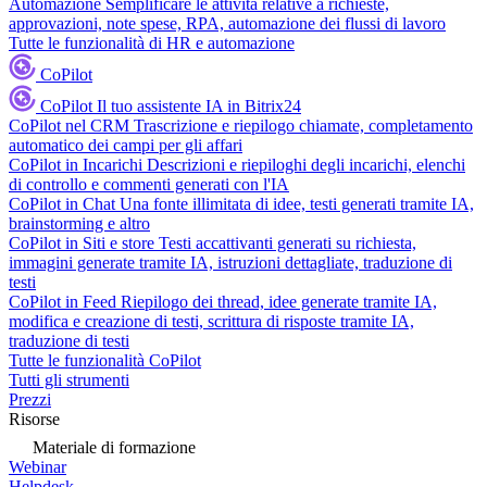
Automazione
Semplificare le attività relative a richieste,
approvazioni, note spese, RPA, automazione dei flussi di lavoro
Tutte le funzionalità di HR e automazione
CoPilot
CoPilot
Il tuo assistente IA in Bitrix24
CoPilot nel CRM
Trascrizione e riepilogo chiamate, completamento
automatico dei campi per gli affari
CoPilot in Incarichi
Descrizioni e riepiloghi degli incarichi, elenchi
di controllo e commenti generati con l'IA
CoPilot in Chat
Una fonte illimitata di idee, testi generati tramite IA,
brainstorming e altro
CoPilot in Siti e store
Testi accattivanti generati su richiesta,
immagini generate tramite IA, istruzioni dettagliate, traduzione di
testi
CoPilot in Feed
Riepilogo dei thread, idee generate tramite IA,
modifica e creazione di testi, scrittura di risposte tramite IA,
traduzione di testi
Tutte le funzionalità CoPilot
Tutti gli strumenti
Prezzi
Risorse
Materiale di formazione
Webinar
Helpdesk