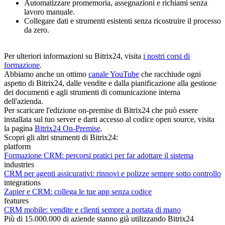
Automatizzare promemoria, assegnazioni e richiami senza
lavoro manuale.
Collegare dati e strumenti esistenti senza ricostruire il processo
da zero.
Per ulteriori informazioni su Bitrix24, visita
i nostri corsi di
formazione
.
Abbiamo anche un ottimo
canale YouTube
che racchiude ogni
aspetto di Bitrix24, dalle vendite e dalla pianificazione alla gestione
dei documenti e agli strumenti di comunicazione interna
dell'azienda.
Per scaricare l'edizione on-premise di Bitrix24 che può essere
installata sul tuo server e darti accesso al codice open source, visita
la pagina
Bitrix24 On-Premise
.
Scopri gli altri strumenti di Bitrix24:
platform
Formazione CRM: percorsi pratici per far adottare il sistema
industries
CRM per agenti assicurativi: rinnovi e polizze sempre sotto controllo
integrations
Zapier e CRM: collega le tue app senza codice
features
CRM mobile: vendite e clienti sempre a portata di mano
Più di 15.000.000 di aziende stanno già utilizzando Bitrix24