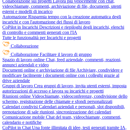
Collaborazione sui progetti
Lavora più velocemente con chat,
videochiamate, commenti, archiviazione di file, documenti, utenti
esterni e modelli di incarico
Automazione
Risparmia tempo con la creazione automatica degli
incarichi e con l'automazione dei flussi di lavoro
CoPilot in Incarichi
Descrizioni e riepiloghi degli incarichi, elenchi
di controllo e commenti generati con l'IA
Tutte le funzionalità per Incarichi e progetti
Collaborazione
Collaborazione
Facilitare il lavoro di gruppo
Spazio di lavoro online
Chat, feed aziendale, commenti, reazioni,
annunci aziendali e video
Documenti online e archiviazione di file
Archiviare, condividere e
modificare facilmente i documenti online con i colleghi grazie al
drive aziendale
Gruppi di lavoro
Crea gruppi di lavoro, invita utenti esterni, imposta
autorizzazioni di accesso e lavora su incarichi e progetti
Riunioni online
Videochiamate, videoconferenze, condivisione dello
schermo, registrazione delle chiamate e sfondi personalizzati
Calendari condivisi
Calendari aziendali e personali, slot disponibili,
prenotazione di sale riunioni, sincronizzazione dei calendari
Comunicazione mobile
Chat del team, videochiamate, commenti,
calendario e notifiche
CoPilot in Chat
Una fonte illimitata di idee, testi generati tramite IA,