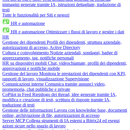
immagini generate tramite IA, istruzioni dettagliate, traduzione di
testi
Tutte le funzionalità per Siti e negozi
HR e automazione
HR e automazione
Ottimizzare i flussi di lavoro e gestire i dati
HR
Gestione dei dipendenti
Profili dei dipendenti, struttura aziendale,
autorizzazioni di accesso, Active Directory
Cultura e coinvolgimento
Notizie aziendali, sondaggi, badge di
apprezzamento, tag, notifiche personali
HR su dispositivi mobili
Chat, videochiamate, profili dei dipendenti,
approvazioni e notifiche mobile
Gestione del lavoro
Monitora le prestazioni dei dipendenti con KPI,
rapporti di lavoro, visualizzazione Supervisione
Comunicazioni interne
Comunica tramite annunci video,
promemoria, chat pubbliche e private
CoPilot in Feed
Riepilogo dei thread, idee generate tramite IA,
modifica e creazione di testi, scrittura di risposte tramite IA,
traduzione di testi
Gestione delle informazioni
Lavora con knowledge base, documenti
online, archiviazione di file, autorizzazioni di accesso
Server MCP
Collega strumenti di IA esterni a Bitrix24 ed esegui
azioni sicure nello spazio di lavoro