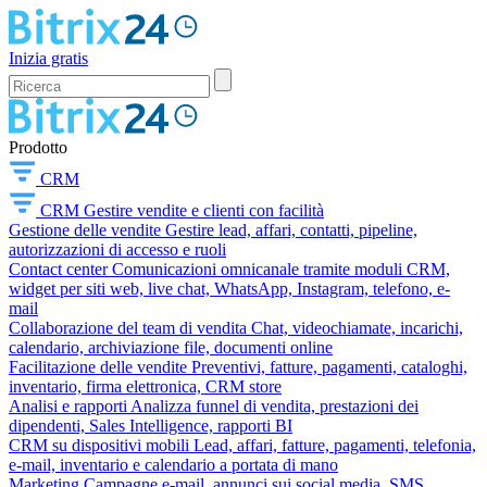
Inizia gratis
Prodotto
CRM
CRM
Gestire vendite e clienti con facilità
Gestione delle vendite
Gestire lead, affari, contatti, pipeline,
autorizzazioni di accesso e ruoli
Contact center
Comunicazioni omnicanale tramite moduli CRM,
widget per siti web, live chat, WhatsApp, Instagram, telefono, e-
mail
Collaborazione del team di vendita
Chat, videochiamate, incarichi,
calendario, archiviazione file, documenti online
Facilitazione delle vendite
Preventivi, fatture, pagamenti, cataloghi,
inventario, firma elettronica, CRM store
Analisi e rapporti
Analizza funnel di vendita, prestazioni dei
dipendenti, Sales Intelligence, rapporti BI
CRM su dispositivi mobili
Lead, affari, fatture, pagamenti, telefonia,
e-mail, inventario e calendario a portata di mano
Marketing
Campagne e-mail, annunci sui social media, SMS,