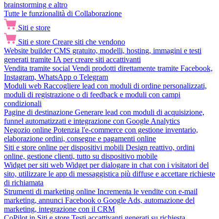
brainstorming e altro
Tutte le funzionalità di Collaborazione
Siti e store
Siti e store
Creare siti che vendono
Website builder
CMS gratuito, modelli, hosting, immagini e testi
generati tramite IA per creare siti accattivanti
Vendita tramite social
Vendi prodotti direttamente tramite Facebook,
Instagram, WhatsApp o Telegram
Moduli web
Raccogliere lead con moduli di ordine personalizzati,
moduli di registrazione o di feedback e moduli con campi
condizionali
Pagine di destinazione
Generare lead con moduli di acquisizione,
funnel automatizzati e integrazione con Google Analytics
Negozio online
Potenzia l'e-commerce con gestione inventario,
elaborazione ordini, consegne e pagamenti online
Siti e store online per dispositivi mobili
Design reattivo, ordini
online, gestione clienti, tutto su dispositivo mobile
Widget per siti web
Widget per dialogare in chat con i visitatori del
sito, utilizzare le app di messaggistica più diffuse e accettare richieste
di richiamata
Strumenti di marketing online
Incrementa le vendite con e-mail
marketing, annunci Facebook o Google Ads, automazione del
marketing, integrazione con il CRM
CoPilot in Siti e store
Testi accattivanti generati su richiesta,