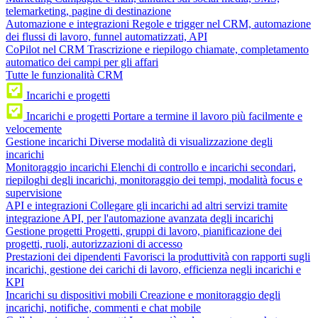
telemarketing, pagine di destinazione
Automazione e integrazioni
Regole e trigger nel CRM, automazione
dei flussi di lavoro, funnel automatizzati, API
CoPilot nel CRM
Trascrizione e riepilogo chiamate, completamento
automatico dei campi per gli affari
Tutte le funzionalità CRM
Incarichi e progetti
Incarichi e progetti
Portare a termine il lavoro più facilmente e
velocemente
Gestione incarichi
Diverse modalità di visualizzazione degli
incarichi
Monitoraggio incarichi
Elenchi di controllo e incarichi secondari,
riepiloghi degli incarichi, monitoraggio dei tempi, modalità focus e
supervisione
API e integrazioni
Collegare gli incarichi ad altri servizi tramite
integrazione API, per l'automazione avanzata degli incarichi
Gestione progetti
Progetti, gruppi di lavoro, pianificazione dei
progetti, ruoli, autorizzazioni di accesso
Prestazioni dei dipendenti
Favorisci la produttività con rapporti sugli
incarichi, gestione dei carichi di lavoro, efficienza negli incarichi e
KPI
Incarichi su dispositivi mobili
Creazione e monitoraggio degli
incarichi, notifiche, commenti e chat mobile