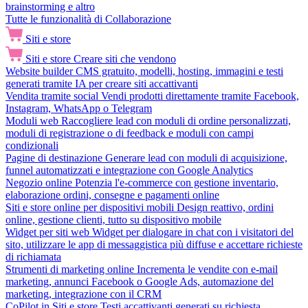
brainstorming e altro
Tutte le funzionalità di Collaborazione
Siti e store
Siti e store
Creare siti che vendono
Website builder
CMS gratuito, modelli, hosting, immagini e testi
generati tramite IA per creare siti accattivanti
Vendita tramite social
Vendi prodotti direttamente tramite Facebook,
Instagram, WhatsApp o Telegram
Moduli web
Raccogliere lead con moduli di ordine personalizzati,
moduli di registrazione o di feedback e moduli con campi
condizionali
Pagine di destinazione
Generare lead con moduli di acquisizione,
funnel automatizzati e integrazione con Google Analytics
Negozio online
Potenzia l'e-commerce con gestione inventario,
elaborazione ordini, consegne e pagamenti online
Siti e store online per dispositivi mobili
Design reattivo, ordini
online, gestione clienti, tutto su dispositivo mobile
Widget per siti web
Widget per dialogare in chat con i visitatori del
sito, utilizzare le app di messaggistica più diffuse e accettare richieste
di richiamata
Strumenti di marketing online
Incrementa le vendite con e-mail
marketing, annunci Facebook o Google Ads, automazione del
marketing, integrazione con il CRM
CoPilot in Siti e store
Testi accattivanti generati su richiesta,