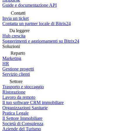
Guide e documentazione API
Contatti
Invia un ticket
Contatta un partner locale di Bitrix24
Da leggere
Hub crescita
Suggerimenti e aggiornamenti su Bitrix24
Soluzioni
Reparto
Marketing
HR
Gestione progetti
Servizio clienti
Settore
Trasporto e stoccaggio
Ristorazione
Lavoro da remoto
Il tuo software CRM immobiliare
Organizzazioni Sanitarie
Pratica Legale
Il Settore Immobiliare
Società di Consulenza
Aziende del Turismo