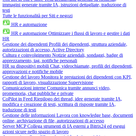
immagini generate tramite IA, istruzioni dettagliate, traduzione di
testi
Tutte le funzionalità per Siti e negozi
HR e automazione
HR e automazione
Ottimizzare i flussi di lavoro e gestire i dati
HR
Gestione dei dipendenti
Profili dei dipendenti, struttura aziendale,
autorizzazioni di accesso, Active Directory
Cultura e coinvolgimento
Notizie aziendali, sondaggi, badge di
apprezzamento, tag, notifiche personali
HR su dispositivi mobili
Chat, videochiamate, profili dei dipendenti,
approvazioni e notifiche mobile
Gestione del lavoro
Monitora le prestazioni dei dipendenti con KPI,
rapporti di lavoro, visualizzazione Supervisione
Comunicazioni interne
Comunica tramite annunci video,
promemoria, chat pubbliche e private
CoPilot in Feed
Riepilogo dei thread, idee generate tramite IA,
modifica e creazione di testi, scrittura di risposte tramite IA,
traduzione di testi
Gestione delle informazioni
Lavora con knowledge base, documenti
online, archiviazione di file, autorizzazioni di accesso
Server MCP
Collega strumenti di IA esterni a Bitrix24 ed esegui
azioni sicure nello spazio di lavoro