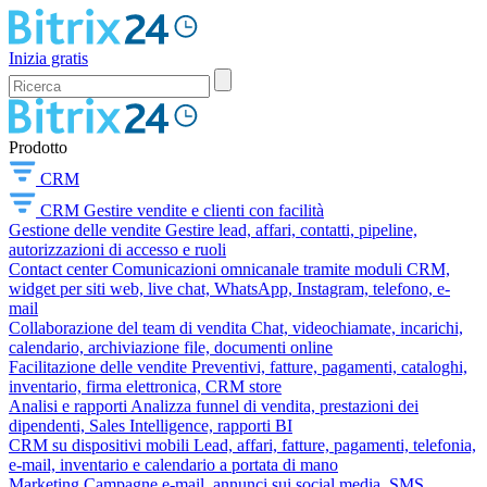
Inizia gratis
Prodotto
CRM
CRM
Gestire vendite e clienti con facilità
Gestione delle vendite
Gestire lead, affari, contatti, pipeline,
autorizzazioni di accesso e ruoli
Contact center
Comunicazioni omnicanale tramite moduli CRM,
widget per siti web, live chat, WhatsApp, Instagram, telefono, e-
mail
Collaborazione del team di vendita
Chat, videochiamate, incarichi,
calendario, archiviazione file, documenti online
Facilitazione delle vendite
Preventivi, fatture, pagamenti, cataloghi,
inventario, firma elettronica, CRM store
Analisi e rapporti
Analizza funnel di vendita, prestazioni dei
dipendenti, Sales Intelligence, rapporti BI
CRM su dispositivi mobili
Lead, affari, fatture, pagamenti, telefonia,
e-mail, inventario e calendario a portata di mano
Marketing
Campagne e-mail, annunci sui social media, SMS,