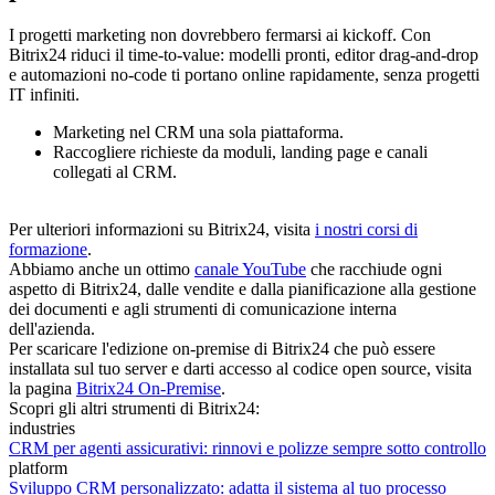
I progetti marketing non dovrebbero fermarsi ai kickoff. Con
Bitrix24 riduci il time‑to‑value: modelli pronti, editor drag‑and‑drop
e automazioni no‑code ti portano online rapidamente, senza progetti
IT infiniti.
Marketing nel CRM una sola piattaforma.
Raccogliere richieste da moduli, landing page e canali
collegati al CRM.
Per ulteriori informazioni su Bitrix24, visita
i nostri corsi di
formazione
.
Abbiamo anche un ottimo
canale YouTube
che racchiude ogni
aspetto di Bitrix24, dalle vendite e dalla pianificazione alla gestione
dei documenti e agli strumenti di comunicazione interna
dell'azienda.
Per scaricare l'edizione on-premise di Bitrix24 che può essere
installata sul tuo server e darti accesso al codice open source, visita
la pagina
Bitrix24 On-Premise
.
Scopri gli altri strumenti di Bitrix24:
industries
CRM per agenti assicurativi: rinnovi e polizze sempre sotto controllo
platform
Sviluppo CRM personalizzato: adatta il sistema al tuo processo