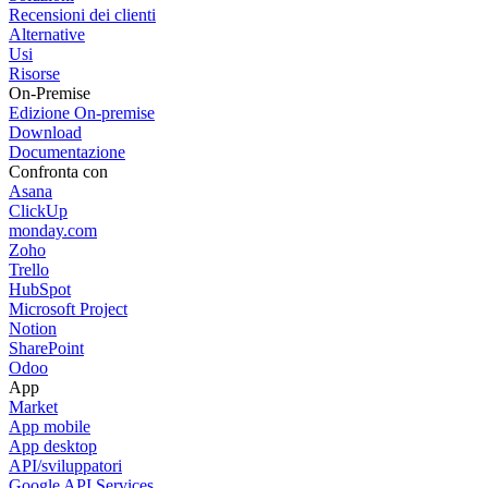
Recensioni dei clienti
Alternative
Usi
Risorse
On-Premise
Edizione On-premise
Download
Documentazione
Confronta con
Asana
ClickUp
monday.com
Zoho
Trello
HubSpot
Microsoft Project
Notion
SharePoint
Odoo
App
Market
App mobile
App desktop
API/sviluppatori
Google API Services