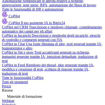
Automazione
Semplificare le attività relative a richieste,
approvazioni, note spese, RPA, automazione dei flussi di lavoro
Tutte le funzionalità di HR e automazione
CoPilot
CoPilot
Il tuo assistente IA in Bitrix24
CoPilot nel CRM
Trascrizione e riepilogo chiamate, completamento
automatico dei campi per gli affari
CoPilot in Incarichi
Descrizioni e riepiloghi degli incarichi, elenchi
di controllo e commenti generati con l'IA
CoPilot in Chat
Una fonte illimitata di idee, testi generati tramite IA,
brainstorming e altro
CoPilot in Siti e store
Testi accattivanti generati su richiesta,
immagini generate tramite IA, istruzioni dettagliate, traduzione di
testi
CoPilot in Feed
Riepilogo dei thread, idee generate tramite IA,
modifica e creazione di testi, scrittura di risposte tramite IA,
traduzione di testi
Tutte le funzionalità CoPilot
Tutti gli strumenti
Prezzi
Risorse
Materiale di formazione
Webinar
Helpdesk