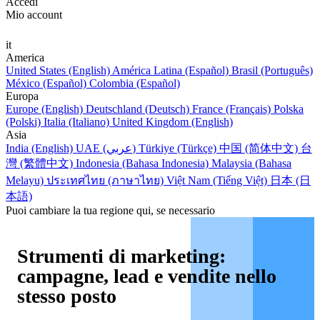
Accedi
Mio account
it
America
United States (English)
América Latina (Español)
Brasil (Português)
México (Español)
Colombia (Español)
Europa
Europe (English)
Deutschland (Deutsch)
France (Français)
Polska
(Polski)
Italia (Italiano)
United Kingdom (English)
Asia
India (English)
UAE (عربي)
Türkiye (Türkçe)
中国 (简体中文)
台
灣 (繁體中文)
Indonesia (Bahasa Indonesia)
Malaysia (Bahasa
Melayu)
ประเทศไทย (ภาษาไทย)
Việt Nam (Tiếng Việt)
日本 (日
本語)
Puoi cambiare la tua regione qui, se necessario
Strumenti di marketing:
campagne, lead e vendite nello
stesso posto