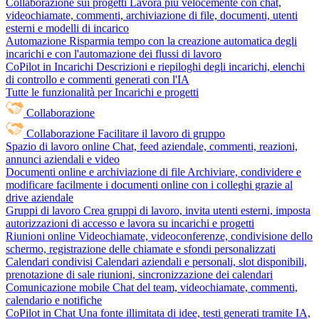
Collaborazione sui progetti
Lavora più velocemente con chat,
videochiamate, commenti, archiviazione di file, documenti, utenti
esterni e modelli di incarico
Automazione
Risparmia tempo con la creazione automatica degli
incarichi e con l'automazione dei flussi di lavoro
CoPilot in Incarichi
Descrizioni e riepiloghi degli incarichi, elenchi
di controllo e commenti generati con l'IA
Tutte le funzionalità per Incarichi e progetti
Collaborazione
Collaborazione
Facilitare il lavoro di gruppo
Spazio di lavoro online
Chat, feed aziendale, commenti, reazioni,
annunci aziendali e video
Documenti online e archiviazione di file
Archiviare, condividere e
modificare facilmente i documenti online con i colleghi grazie al
drive aziendale
Gruppi di lavoro
Crea gruppi di lavoro, invita utenti esterni, imposta
autorizzazioni di accesso e lavora su incarichi e progetti
Riunioni online
Videochiamate, videoconferenze, condivisione dello
schermo, registrazione delle chiamate e sfondi personalizzati
Calendari condivisi
Calendari aziendali e personali, slot disponibili,
prenotazione di sale riunioni, sincronizzazione dei calendari
Comunicazione mobile
Chat del team, videochiamate, commenti,
calendario e notifiche
CoPilot in Chat
Una fonte illimitata di idee, testi generati tramite IA,