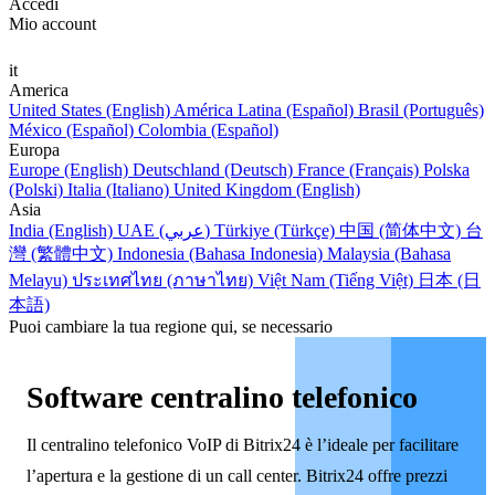
Accedi
Mio account
it
America
United States (English)
América Latina (Español)
Brasil (Português)
México (Español)
Colombia (Español)
Europa
Europe (English)
Deutschland (Deutsch)
France (Français)
Polska
(Polski)
Italia (Italiano)
United Kingdom (English)
Asia
India (English)
UAE (عربي)
Türkiye (Türkçe)
中国 (简体中文)
台
灣 (繁體中文)
Indonesia (Bahasa Indonesia)
Malaysia (Bahasa
Melayu)
ประเทศไทย (ภาษาไทย)
Việt Nam (Tiếng Việt)
日本 (日
本語)
Puoi cambiare la tua regione qui, se necessario
Software centralino telefonico
Il centralino telefonico VoIP di Bitrix24 è l’ideale per facilitare
l’apertura e la gestione di un call center. Bitrix24 offre prezzi