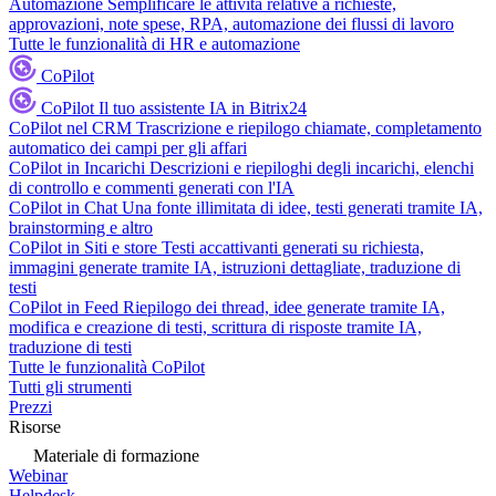
Automazione
Semplificare le attività relative a richieste,
approvazioni, note spese, RPA, automazione dei flussi di lavoro
Tutte le funzionalità di HR e automazione
CoPilot
CoPilot
Il tuo assistente IA in Bitrix24
CoPilot nel CRM
Trascrizione e riepilogo chiamate, completamento
automatico dei campi per gli affari
CoPilot in Incarichi
Descrizioni e riepiloghi degli incarichi, elenchi
di controllo e commenti generati con l'IA
CoPilot in Chat
Una fonte illimitata di idee, testi generati tramite IA,
brainstorming e altro
CoPilot in Siti e store
Testi accattivanti generati su richiesta,
immagini generate tramite IA, istruzioni dettagliate, traduzione di
testi
CoPilot in Feed
Riepilogo dei thread, idee generate tramite IA,
modifica e creazione di testi, scrittura di risposte tramite IA,
traduzione di testi
Tutte le funzionalità CoPilot
Tutti gli strumenti
Prezzi
Risorse
Materiale di formazione
Webinar
Helpdesk