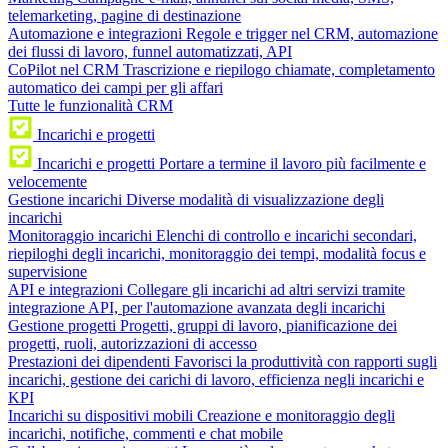
telemarketing, pagine di destinazione
Automazione e integrazioni
Regole e trigger nel CRM, automazione
dei flussi di lavoro, funnel automatizzati, API
CoPilot nel CRM
Trascrizione e riepilogo chiamate, completamento
automatico dei campi per gli affari
Tutte le funzionalità CRM
Incarichi e progetti
Incarichi e progetti
Portare a termine il lavoro più facilmente e
velocemente
Gestione incarichi
Diverse modalità di visualizzazione degli
incarichi
Monitoraggio incarichi
Elenchi di controllo e incarichi secondari,
riepiloghi degli incarichi, monitoraggio dei tempi, modalità focus e
supervisione
API e integrazioni
Collegare gli incarichi ad altri servizi tramite
integrazione API, per l'automazione avanzata degli incarichi
Gestione progetti
Progetti, gruppi di lavoro, pianificazione dei
progetti, ruoli, autorizzazioni di accesso
Prestazioni dei dipendenti
Favorisci la produttività con rapporti sugli
incarichi, gestione dei carichi di lavoro, efficienza negli incarichi e
KPI
Incarichi su dispositivi mobili
Creazione e monitoraggio degli
incarichi, notifiche, commenti e chat mobile