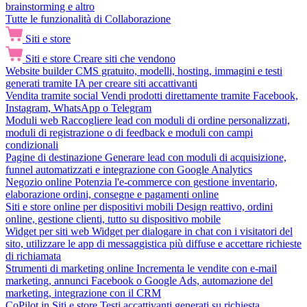
brainstorming e altro
Tutte le funzionalità di Collaborazione
Siti e store
Siti e store
Creare siti che vendono
Website builder
CMS gratuito, modelli, hosting, immagini e testi
generati tramite IA per creare siti accattivanti
Vendita tramite social
Vendi prodotti direttamente tramite Facebook,
Instagram, WhatsApp o Telegram
Moduli web
Raccogliere lead con moduli di ordine personalizzati,
moduli di registrazione o di feedback e moduli con campi
condizionali
Pagine di destinazione
Generare lead con moduli di acquisizione,
funnel automatizzati e integrazione con Google Analytics
Negozio online
Potenzia l'e-commerce con gestione inventario,
elaborazione ordini, consegne e pagamenti online
Siti e store online per dispositivi mobili
Design reattivo, ordini
online, gestione clienti, tutto su dispositivo mobile
Widget per siti web
Widget per dialogare in chat con i visitatori del
sito, utilizzare le app di messaggistica più diffuse e accettare richieste
di richiamata
Strumenti di marketing online
Incrementa le vendite con e-mail
marketing, annunci Facebook o Google Ads, automazione del
marketing, integrazione con il CRM
CoPilot in Siti e store
Testi accattivanti generati su richiesta,