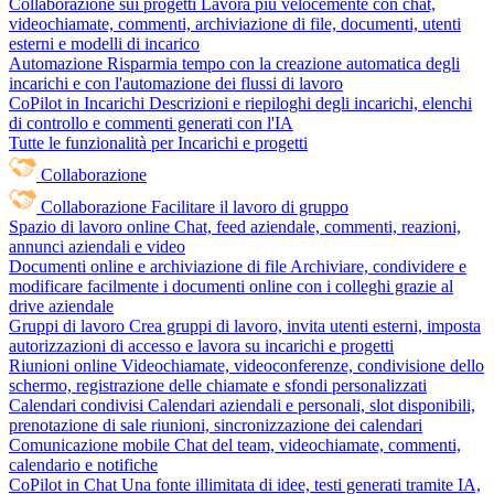
Collaborazione sui progetti
Lavora più velocemente con chat,
videochiamate, commenti, archiviazione di file, documenti, utenti
esterni e modelli di incarico
Automazione
Risparmia tempo con la creazione automatica degli
incarichi e con l'automazione dei flussi di lavoro
CoPilot in Incarichi
Descrizioni e riepiloghi degli incarichi, elenchi
di controllo e commenti generati con l'IA
Tutte le funzionalità per Incarichi e progetti
Collaborazione
Collaborazione
Facilitare il lavoro di gruppo
Spazio di lavoro online
Chat, feed aziendale, commenti, reazioni,
annunci aziendali e video
Documenti online e archiviazione di file
Archiviare, condividere e
modificare facilmente i documenti online con i colleghi grazie al
drive aziendale
Gruppi di lavoro
Crea gruppi di lavoro, invita utenti esterni, imposta
autorizzazioni di accesso e lavora su incarichi e progetti
Riunioni online
Videochiamate, videoconferenze, condivisione dello
schermo, registrazione delle chiamate e sfondi personalizzati
Calendari condivisi
Calendari aziendali e personali, slot disponibili,
prenotazione di sale riunioni, sincronizzazione dei calendari
Comunicazione mobile
Chat del team, videochiamate, commenti,
calendario e notifiche
CoPilot in Chat
Una fonte illimitata di idee, testi generati tramite IA,