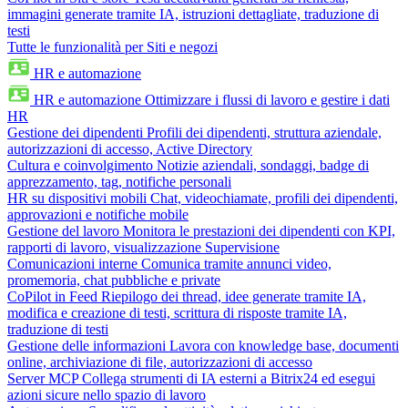
immagini generate tramite IA, istruzioni dettagliate, traduzione di
testi
Tutte le funzionalità per Siti e negozi
HR e automazione
HR e automazione
Ottimizzare i flussi di lavoro e gestire i dati
HR
Gestione dei dipendenti
Profili dei dipendenti, struttura aziendale,
autorizzazioni di accesso, Active Directory
Cultura e coinvolgimento
Notizie aziendali, sondaggi, badge di
apprezzamento, tag, notifiche personali
HR su dispositivi mobili
Chat, videochiamate, profili dei dipendenti,
approvazioni e notifiche mobile
Gestione del lavoro
Monitora le prestazioni dei dipendenti con KPI,
rapporti di lavoro, visualizzazione Supervisione
Comunicazioni interne
Comunica tramite annunci video,
promemoria, chat pubbliche e private
CoPilot in Feed
Riepilogo dei thread, idee generate tramite IA,
modifica e creazione di testi, scrittura di risposte tramite IA,
traduzione di testi
Gestione delle informazioni
Lavora con knowledge base, documenti
online, archiviazione di file, autorizzazioni di accesso
Server MCP
Collega strumenti di IA esterni a Bitrix24 ed esegui
azioni sicure nello spazio di lavoro