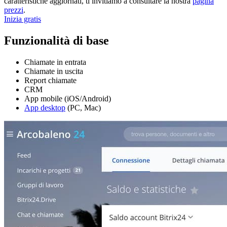
caratteristiche aggiornati, ti invitiamo a consultare la nostra
pagina
prezzi
.
Inizia gratis
Funzionalità di base
Chiamate in entrata
Chiamate in uscita
Report chiamate
CRM
App mobile (iOS/Android)
App desktop
(PC, Mac)