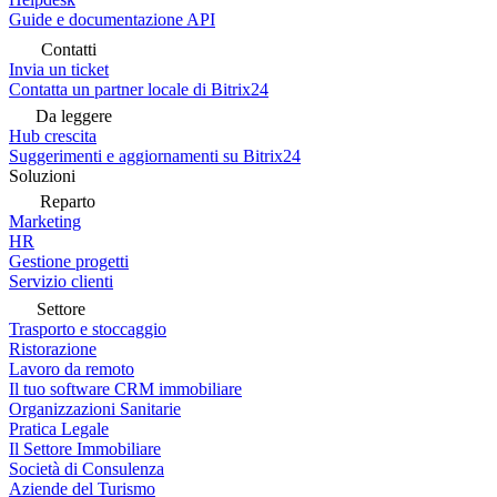
Guide e documentazione API
Contatti
Invia un ticket
Contatta un partner locale di Bitrix24
Da leggere
Hub crescita
Suggerimenti e aggiornamenti su Bitrix24
Soluzioni
Reparto
Marketing
HR
Gestione progetti
Servizio clienti
Settore
Trasporto e stoccaggio
Ristorazione
Lavoro da remoto
Il tuo software CRM immobiliare
Organizzazioni Sanitarie
Pratica Legale
Il Settore Immobiliare
Società di Consulenza
Aziende del Turismo