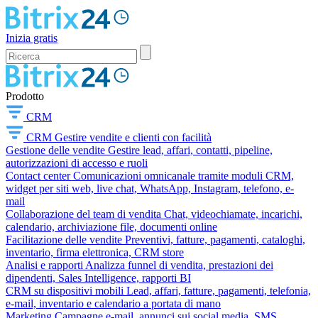
Inizia gratis
Prodotto
CRM
CRM
Gestire vendite e clienti con facilità
Gestione delle vendite
Gestire lead, affari, contatti, pipeline,
autorizzazioni di accesso e ruoli
Contact center
Comunicazioni omnicanale tramite moduli CRM,
widget per siti web, live chat, WhatsApp, Instagram, telefono, e-
mail
Collaborazione del team di vendita
Chat, videochiamate, incarichi,
calendario, archiviazione file, documenti online
Facilitazione delle vendite
Preventivi, fatture, pagamenti, cataloghi,
inventario, firma elettronica, CRM store
Analisi e rapporti
Analizza funnel di vendita, prestazioni dei
dipendenti, Sales Intelligence, rapporti BI
CRM su dispositivi mobili
Lead, affari, fatture, pagamenti, telefonia,
e-mail, inventario e calendario a portata di mano
Marketing
Campagne e-mail, annunci sui social media, SMS,