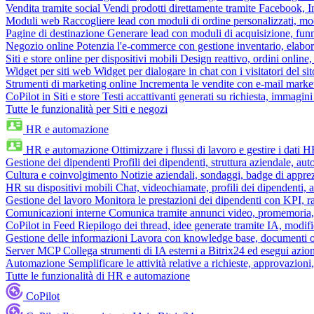
Vendita tramite social
Vendi prodotti direttamente tramite Facebook,
Moduli web
Raccogliere lead con moduli di ordine personalizzati, mo
Pagine di destinazione
Generare lead con moduli di acquisizione, fun
Negozio online
Potenzia l'e-commerce con gestione inventario, elabo
Siti e store online per dispositivi mobili
Design reattivo, ordini online, 
Widget per siti web
Widget per dialogare in chat con i visitatori del sit
Strumenti di marketing online
Incrementa le vendite con e-mail mark
CoPilot in Siti e store
Testi accattivanti generati su richiesta, immagini 
Tutte le funzionalità per Siti e negozi
HR e automazione
HR e automazione
Ottimizzare i flussi di lavoro e gestire i dati 
Gestione dei dipendenti
Profili dei dipendenti, struttura aziendale, au
Cultura e coinvolgimento
Notizie aziendali, sondaggi, badge di apprez
HR su dispositivi mobili
Chat, videochiamate, profili dei dipendenti, 
Gestione del lavoro
Monitora le prestazioni dei dipendenti con KPI, r
Comunicazioni interne
Comunica tramite annunci video, promemoria, 
CoPilot in Feed
Riepilogo dei thread, idee generate tramite IA, modifica
Gestione delle informazioni
Lavora con knowledge base, documenti onli
Server MCP
Collega strumenti di IA esterni a Bitrix24 ed esegui azion
Automazione
Semplificare le attività relative a richieste, approvazio
Tutte le funzionalità di HR e automazione
CoPilot