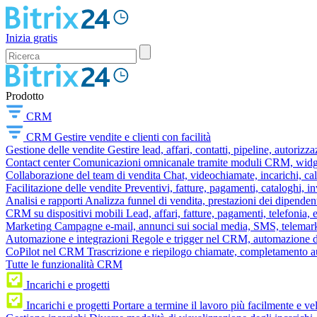
Inizia gratis
Prodotto
CRM
CRM
Gestire vendite e clienti con facilità
Gestione delle vendite
Gestire lead, affari, contatti, pipeline, autorizz
Contact center
Comunicazioni omnicanale tramite moduli CRM, widget 
Collaborazione del team di vendita
Chat, videochiamate, incarichi, ca
Facilitazione delle vendite
Preventivi, fatture, pagamenti, cataloghi, i
Analisi e rapporti
Analizza funnel di vendita, prestazioni dei dipendent
CRM su dispositivi mobili
Lead, affari, fatture, pagamenti, telefonia,
Marketing
Campagne e-mail, annunci sui social media, SMS, telemark
Automazione e integrazioni
Regole e trigger nel CRM, automazione dei
CoPilot nel CRM
Trascrizione e riepilogo chiamate, completamento au
Tutte le funzionalità CRM
Incarichi e progetti
Incarichi e progetti
Portare a termine il lavoro più facilmente e v