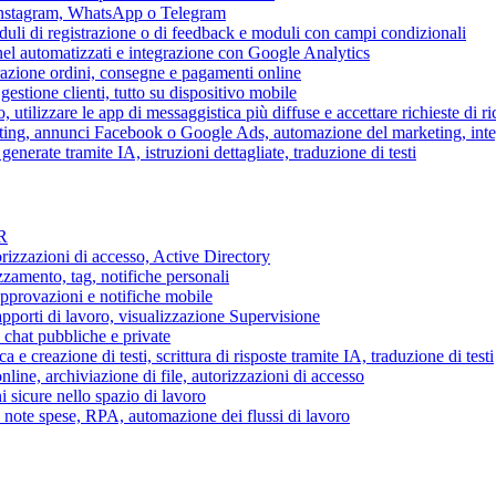
 Instagram, WhatsApp o Telegram
duli di registrazione o di feedback e moduli con campi condizionali
nel automatizzati e integrazione con Google Analytics
razione ordini, consegne e pagamenti online
gestione clienti, tutto su dispositivo mobile
o, utilizzare le app di messaggistica più diffuse e accettare richieste di r
eting, annunci Facebook o Google Ads, automazione del marketing, in
generate tramite IA, istruzioni dettagliate, traduzione di testi
HR
torizzazioni di accesso, Active Directory
zamento, tag, notifiche personali
approvazioni e notifiche mobile
apporti di lavoro, visualizzazione Supervisione
chat pubbliche e private
 e creazione di testi, scrittura di risposte tramite IA, traduzione di testi
ne, archiviazione di file, autorizzazioni di accesso
i sicure nello spazio di lavoro
ni, note spese, RPA, automazione dei flussi di lavoro