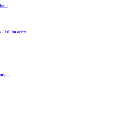
sione
lli di incarico
endale