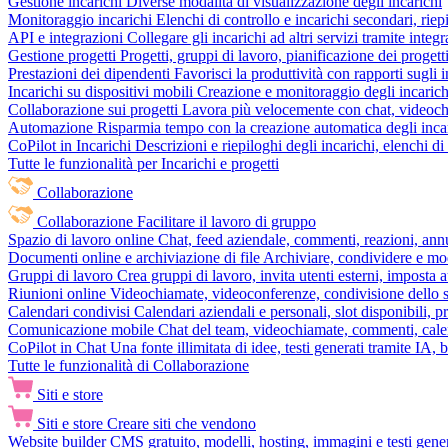
Gestione incarichi
Diverse modalità di visualizzazione degli incarichi
Monitoraggio incarichi
Elenchi di controllo e incarichi secondari, rie
API e integrazioni
Collegare gli incarichi ad altri servizi tramite inte
Gestione progetti
Progetti, gruppi di lavoro, pianificazione dei progetti
Prestazioni dei dipendenti
Favorisci la produttività con rapporti sugli i
Incarichi su dispositivi mobili
Creazione e monitoraggio degli incarich
Collaborazione sui progetti
Lavora più velocemente con chat, videochia
Automazione
Risparmia tempo con la creazione automatica degli incar
CoPilot in Incarichi
Descrizioni e riepiloghi degli incarichi, elenchi d
Tutte le funzionalità per Incarichi e progetti
Collaborazione
Collaborazione
Facilitare il lavoro di gruppo
Spazio di lavoro online
Chat, feed aziendale, commenti, reazioni, ann
Documenti online e archiviazione di file
Archiviare, condividere e mod
Gruppi di lavoro
Crea gruppi di lavoro, invita utenti esterni, imposta a
Riunioni online
Videochiamate, videoconferenze, condivisione dello sc
Calendari condivisi
Calendari aziendali e personali, slot disponibili, p
Comunicazione mobile
Chat del team, videochiamate, commenti, calen
CoPilot in Chat
Una fonte illimitata di idee, testi generati tramite IA, 
Tutte le funzionalità di Collaborazione
Siti e store
Siti e store
Creare siti che vendono
Website builder
CMS gratuito, modelli, hosting, immagini e testi genera