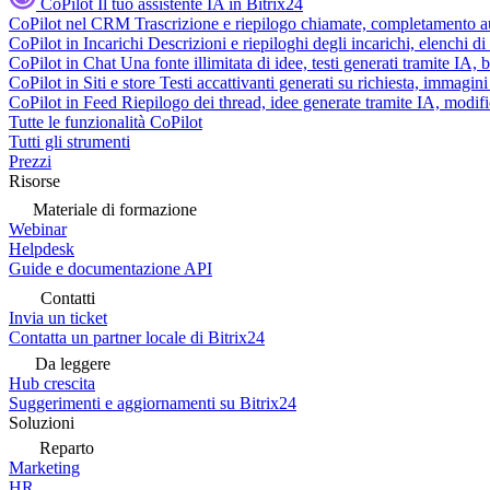
CoPilot
Il tuo assistente IA in Bitrix24
CoPilot nel CRM
Trascrizione e riepilogo chiamate, completamento au
CoPilot in Incarichi
Descrizioni e riepiloghi degli incarichi, elenchi d
CoPilot in Chat
Una fonte illimitata di idee, testi generati tramite IA, 
CoPilot in Siti e store
Testi accattivanti generati su richiesta, immagini 
CoPilot in Feed
Riepilogo dei thread, idee generate tramite IA, modifica
Tutte le funzionalità CoPilot
Tutti gli strumenti
Prezzi
Risorse
Materiale di formazione
Webinar
Helpdesk
Guide e documentazione API
Contatti
Invia un ticket
Contatta un partner locale di Bitrix24
Da leggere
Hub crescita
Suggerimenti e aggiornamenti su Bitrix24
Soluzioni
Reparto
Marketing
HR