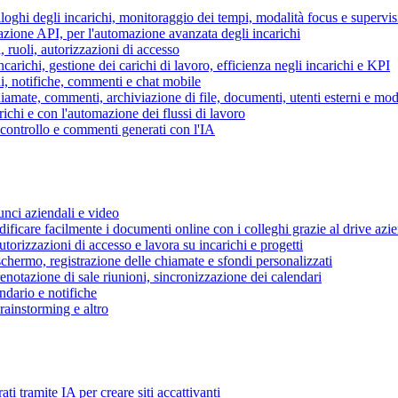
piloghi degli incarichi, monitoraggio dei tempi, modalità focus e supervi
grazione API, per l'automazione avanzata degli incarichi
, ruoli, autorizzazioni di accesso
ncarichi, gestione dei carichi di lavoro, efficienza negli incarichi e KPI
i, notifiche, commenti e chat mobile
mate, commenti, archiviazione di file, documenti, utenti esterni e mode
ichi e con l'automazione dei flussi di lavoro
i controllo e commenti generati con l'IA
unci aziendali e video
ificare facilmente i documenti online con i colleghi grazie al drive azi
utorizzazioni di accesso e lavora su incarichi e progetti
hermo, registrazione delle chiamate e sfondi personalizzati
renotazione di sale riunioni, sincronizzazione dei calendari
dario e notifiche
brainstorming e altro
ti tramite IA per creare siti accattivanti