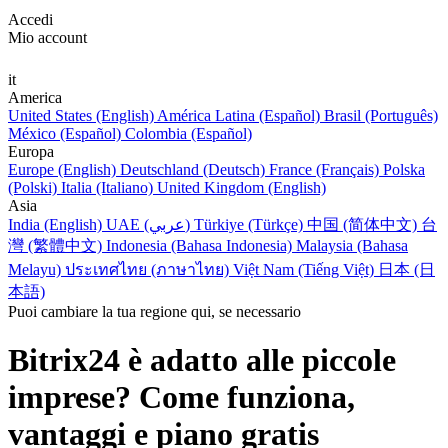
Accedi
Mio account
it
America
United States (English)
América Latina (Español)
Brasil (Português)
México (Español)
Colombia (Español)
Europa
Europe (English)
Deutschland (Deutsch)
France (Français)
Polska
(Polski)
Italia (Italiano)
United Kingdom (English)
Asia
India (English)
UAE (عربي)
Türkiye (Türkçe)
中国 (简体中文)
台
灣 (繁體中文)
Indonesia (Bahasa Indonesia)
Malaysia (Bahasa
Melayu)
ประเทศไทย (ภาษาไทย)
Việt Nam (Tiếng Việt)
日本 (日
本語)
Puoi cambiare la tua regione qui, se necessario
Bitrix24 è adatto alle piccole
imprese? Come funziona,
vantaggi e piano gratis