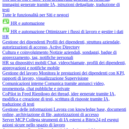
immagini generate tramite IA, istruzioni dettagliate, traduzione di
testi
Tutte le funzionalità per Siti e negozi
HR e automazione
HR e automazione
Ottimizzare i flussi di lavoro e gestire i dati
HR
Gestione dei dipendenti
Profili dei dipendenti, struttura aziendale,
autorizzazioni di accesso, Active Directory
Cultura e coinvolgimento
Notizie aziendali, sondaggi, badge di
apprezzamento, tag, notifiche personali
HR su dispositivi mobili
Chat, videochiamate, profili dei dipendenti,
approvazioni e notifiche mobile
Gestione del lavoro
Monitora le prestazioni dei dipendenti con KPI,
rapporti di lavoro, visualizzazione Supervisione
Comunicazioni interne
Comunica tramite annunci video,
promemoria, chat pubbliche e private
CoPilot in Feed
Riepilogo dei thread, idee generate tramite IA,
modifica e creazione di testi, scrittura di risposte tramite IA,
traduzione di testi
Gestione delle informazioni
Lavora con knowledge base, documenti
online, archiviazione di file, autorizzazioni di accesso
Server MCP
Collega strumenti di IA esterni a Bitrix24 ed esegui
azioni sicure nello spazio di lavoro