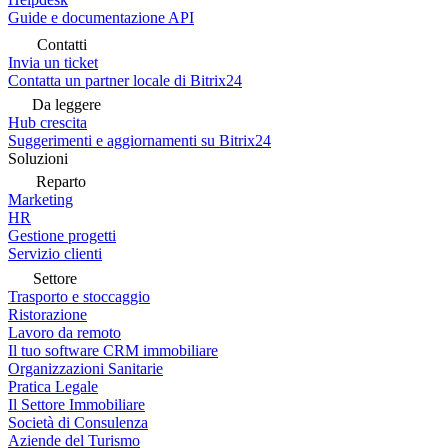
Guide e documentazione API
Contatti
Invia un ticket
Contatta un partner locale di Bitrix24
Da leggere
Hub crescita
Suggerimenti e aggiornamenti su Bitrix24
Soluzioni
Reparto
Marketing
HR
Gestione progetti
Servizio clienti
Settore
Trasporto e stoccaggio
Ristorazione
Lavoro da remoto
Il tuo software CRM immobiliare
Organizzazioni Sanitarie
Pratica Legale
Il Settore Immobiliare
Società di Consulenza
Aziende del Turismo