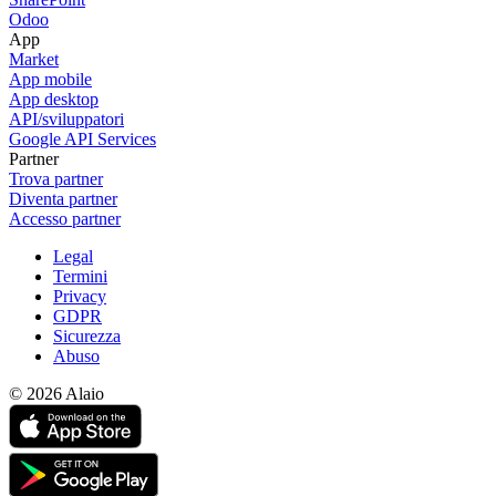
Odoo
App
Market
App mobile
App desktop
API/sviluppatori
Google API Services
Partner
Trova partner
Diventa partner
Accesso partner
Legal
Termini
Privacy
GDPR
Sicurezza
Abuso
© 2026 Alaio