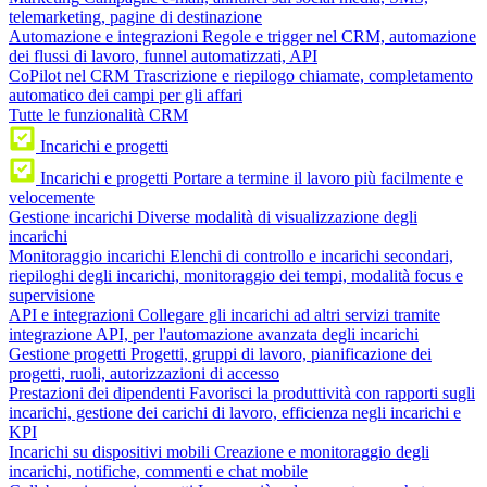
telemarketing, pagine di destinazione
Automazione e integrazioni
Regole e trigger nel CRM, automazione
dei flussi di lavoro, funnel automatizzati, API
CoPilot nel CRM
Trascrizione e riepilogo chiamate, completamento
automatico dei campi per gli affari
Tutte le funzionalità CRM
Incarichi e progetti
Incarichi e progetti
Portare a termine il lavoro più facilmente e
velocemente
Gestione incarichi
Diverse modalità di visualizzazione degli
incarichi
Monitoraggio incarichi
Elenchi di controllo e incarichi secondari,
riepiloghi degli incarichi, monitoraggio dei tempi, modalità focus e
supervisione
API e integrazioni
Collegare gli incarichi ad altri servizi tramite
integrazione API, per l'automazione avanzata degli incarichi
Gestione progetti
Progetti, gruppi di lavoro, pianificazione dei
progetti, ruoli, autorizzazioni di accesso
Prestazioni dei dipendenti
Favorisci la produttività con rapporti sugli
incarichi, gestione dei carichi di lavoro, efficienza negli incarichi e
KPI
Incarichi su dispositivi mobili
Creazione e monitoraggio degli
incarichi, notifiche, commenti e chat mobile