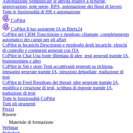
Automazione
Semplificare le attività relative a richieste,
approvazioni, note spese, RPA, automazione dei flussi di lavoro
Tutte le funzionalità di HR e automazione
CoPilot
CoPilot
Il tuo assistente IA in Bitrix24
CoPilot nel CRM
Trascrizione e riepilogo chiamate, completamento
automatico dei campi per gli affari
CoPilot in Incarichi
Descrizioni e riepiloghi degli incarichi, elenchi
di controllo e commenti generati con l'IA
CoPilot in Chat
Una fonte illimitata di idee, testi generati tramite IA,
brainstorming e altro
CoPilot in Siti e store
Testi accattivanti generati su richiesta,
immagini generate tramite IA, istruzioni dettagliate, traduzione di
testi
CoPilot in Feed
Riepilogo dei thread, idee generate tramite IA,
modifica e creazione di testi, scrittura di risposte tramite IA,
traduzione di testi
Tutte le funzionalità CoPilot
Tutti gli strumenti
Prezzi
Risorse
Materiale di formazione
Webinar
Helpdesk