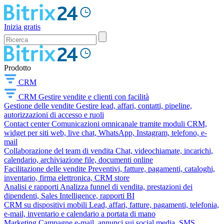
Inizia gratis
Prodotto
CRM
CRM
Gestire vendite e clienti con facilità
Gestione delle vendite
Gestire lead, affari, contatti, pipeline,
autorizzazioni di accesso e ruoli
Contact center
Comunicazioni omnicanale tramite moduli CRM,
widget per siti web, live chat, WhatsApp, Instagram, telefono, e-
mail
Collaborazione del team di vendita
Chat, videochiamate, incarichi,
calendario, archiviazione file, documenti online
Facilitazione delle vendite
Preventivi, fatture, pagamenti, cataloghi,
inventario, firma elettronica, CRM store
Analisi e rapporti
Analizza funnel di vendita, prestazioni dei
dipendenti, Sales Intelligence, rapporti BI
CRM su dispositivi mobili
Lead, affari, fatture, pagamenti, telefonia,
e-mail, inventario e calendario a portata di mano
Marketing
Campagne e-mail, annunci sui social media, SMS,