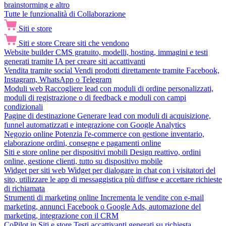
brainstorming e altro
Tutte le funzionalità di Collaborazione
Siti e store
Siti e store
Creare siti che vendono
Website builder
CMS gratuito, modelli, hosting, immagini e testi
generati tramite IA per creare siti accattivanti
Vendita tramite social
Vendi prodotti direttamente tramite Facebook,
Instagram, WhatsApp o Telegram
Moduli web
Raccogliere lead con moduli di ordine personalizzati,
moduli di registrazione o di feedback e moduli con campi
condizionali
Pagine di destinazione
Generare lead con moduli di acquisizione,
funnel automatizzati e integrazione con Google Analytics
Negozio online
Potenzia l'e-commerce con gestione inventario,
elaborazione ordini, consegne e pagamenti online
Siti e store online per dispositivi mobili
Design reattivo, ordini
online, gestione clienti, tutto su dispositivo mobile
Widget per siti web
Widget per dialogare in chat con i visitatori del
sito, utilizzare le app di messaggistica più diffuse e accettare richieste
di richiamata
Strumenti di marketing online
Incrementa le vendite con e-mail
marketing, annunci Facebook o Google Ads, automazione del
marketing, integrazione con il CRM
CoPilot in Siti e store
Testi accattivanti generati su richiesta,