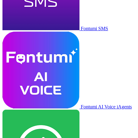
Fontumi SMS
Fontumi AI Voice iAgents