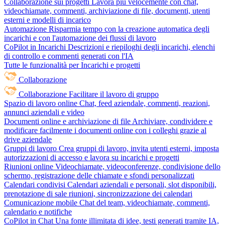
Collaborazione sui progetti
Lavora più velocemente con chat,
videochiamate, commenti, archiviazione di file, documenti, utenti
esterni e modelli di incarico
Automazione
Risparmia tempo con la creazione automatica degli
incarichi e con l'automazione dei flussi di lavoro
CoPilot in Incarichi
Descrizioni e riepiloghi degli incarichi, elenchi
di controllo e commenti generati con l'IA
Tutte le funzionalità per Incarichi e progetti
Collaborazione
Collaborazione
Facilitare il lavoro di gruppo
Spazio di lavoro online
Chat, feed aziendale, commenti, reazioni,
annunci aziendali e video
Documenti online e archiviazione di file
Archiviare, condividere e
modificare facilmente i documenti online con i colleghi grazie al
drive aziendale
Gruppi di lavoro
Crea gruppi di lavoro, invita utenti esterni, imposta
autorizzazioni di accesso e lavora su incarichi e progetti
Riunioni online
Videochiamate, videoconferenze, condivisione dello
schermo, registrazione delle chiamate e sfondi personalizzati
Calendari condivisi
Calendari aziendali e personali, slot disponibili,
prenotazione di sale riunioni, sincronizzazione dei calendari
Comunicazione mobile
Chat del team, videochiamate, commenti,
calendario e notifiche
CoPilot in Chat
Una fonte illimitata di idee, testi generati tramite IA,