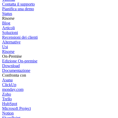
Contatta il supporto
Pianifica una demo
Status
Risorse
Blog
Articoli
Soluzioni
Recensioni dei clienti
Alternative
Usi
Risorse
On-Premise
Edizione On-premise
Download
Documentazione
Confronta con
Asana
ClickUp
monday.com
Zoho
Trello
HubSpot
Microsoft Project
Notion
SharePoint