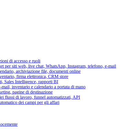
azioni di accesso e ruoli
per siti web, live chat, WhatsApp, Instagram, telefono, e-mail
lendario, archiviazione file, documenti online
nventario, firma elettronica, CRM store
i, Sales Intelligence, rapporti BI
 e-mail, inventario e calendario a portata di mano
eting, pagine di destinazione
 flussi di lavoro, funnel automatizzati, API
tomatico dei campi per gli affari
elocemente