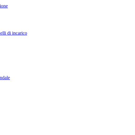
sione
lli di incarico
endale