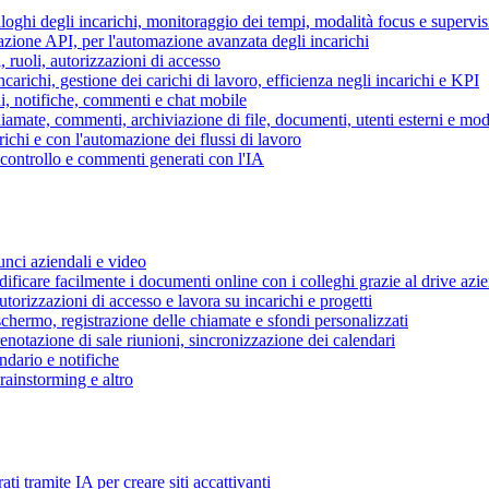
piloghi degli incarichi, monitoraggio dei tempi, modalità focus e supervi
grazione API, per l'automazione avanzata degli incarichi
, ruoli, autorizzazioni di accesso
ncarichi, gestione dei carichi di lavoro, efficienza negli incarichi e KPI
i, notifiche, commenti e chat mobile
mate, commenti, archiviazione di file, documenti, utenti esterni e mode
ichi e con l'automazione dei flussi di lavoro
i controllo e commenti generati con l'IA
unci aziendali e video
ificare facilmente i documenti online con i colleghi grazie al drive azi
utorizzazioni di accesso e lavora su incarichi e progetti
hermo, registrazione delle chiamate e sfondi personalizzati
renotazione di sale riunioni, sincronizzazione dei calendari
dario e notifiche
brainstorming e altro
ti tramite IA per creare siti accattivanti