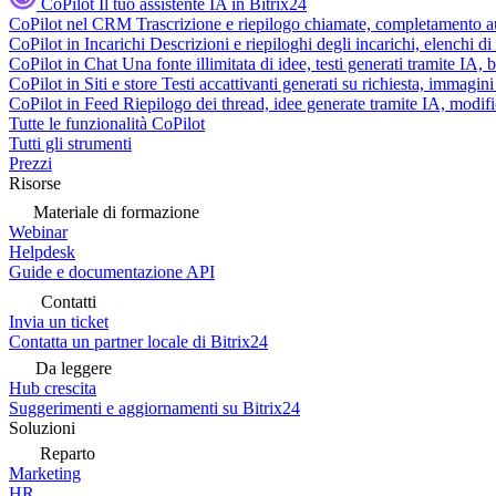
CoPilot
Il tuo assistente IA in Bitrix24
CoPilot nel CRM
Trascrizione e riepilogo chiamate, completamento au
CoPilot in Incarichi
Descrizioni e riepiloghi degli incarichi, elenchi d
CoPilot in Chat
Una fonte illimitata di idee, testi generati tramite IA, 
CoPilot in Siti e store
Testi accattivanti generati su richiesta, immagini 
CoPilot in Feed
Riepilogo dei thread, idee generate tramite IA, modifica
Tutte le funzionalità CoPilot
Tutti gli strumenti
Prezzi
Risorse
Materiale di formazione
Webinar
Helpdesk
Guide e documentazione API
Contatti
Invia un ticket
Contatta un partner locale di Bitrix24
Da leggere
Hub crescita
Suggerimenti e aggiornamenti su Bitrix24
Soluzioni
Reparto
Marketing
HR