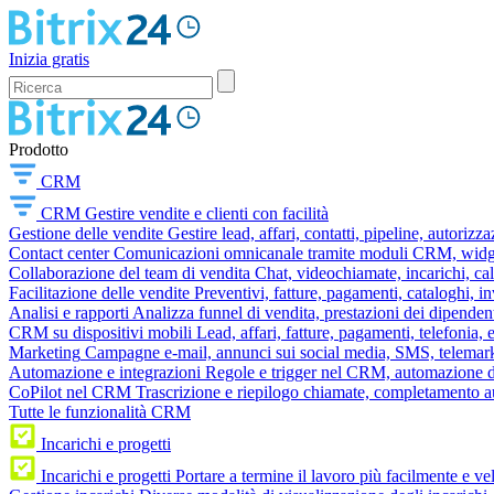
Inizia gratis
Prodotto
CRM
CRM
Gestire vendite e clienti con facilità
Gestione delle vendite
Gestire lead, affari, contatti, pipeline, autorizz
Contact center
Comunicazioni omnicanale tramite moduli CRM, widget 
Collaborazione del team di vendita
Chat, videochiamate, incarichi, ca
Facilitazione delle vendite
Preventivi, fatture, pagamenti, cataloghi, i
Analisi e rapporti
Analizza funnel di vendita, prestazioni dei dipendent
CRM su dispositivi mobili
Lead, affari, fatture, pagamenti, telefonia,
Marketing
Campagne e-mail, annunci sui social media, SMS, telemark
Automazione e integrazioni
Regole e trigger nel CRM, automazione dei
CoPilot nel CRM
Trascrizione e riepilogo chiamate, completamento au
Tutte le funzionalità CRM
Incarichi e progetti
Incarichi e progetti
Portare a termine il lavoro più facilmente e v