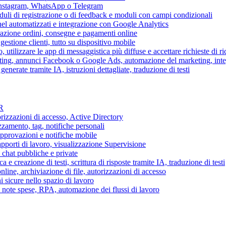
 Instagram, WhatsApp o Telegram
duli di registrazione o di feedback e moduli con campi condizionali
nel automatizzati e integrazione con Google Analytics
razione ordini, consegne e pagamenti online
gestione clienti, tutto su dispositivo mobile
o, utilizzare le app di messaggistica più diffuse e accettare richieste di r
eting, annunci Facebook o Google Ads, automazione del marketing, in
generate tramite IA, istruzioni dettagliate, traduzione di testi
HR
torizzazioni di accesso, Active Directory
zamento, tag, notifiche personali
approvazioni e notifiche mobile
apporti di lavoro, visualizzazione Supervisione
chat pubbliche e private
 e creazione di testi, scrittura di risposte tramite IA, traduzione di testi
ne, archiviazione di file, autorizzazioni di accesso
i sicure nello spazio di lavoro
ni, note spese, RPA, automazione dei flussi di lavoro