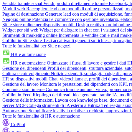
Vendita tramite social
Vendi prodotti direttamente tramite Facebook,
Moduli web
Raccogliere lead con moduli di ordine personalizzati, mo
Pagine di destinazione
Generare lead con moduli di acquisizione, fun
Negozio online
Potenzia l'e-commerce con gestione inventario, elabo
Siti e store online per dispositivi mobili
Design reattivo, ordini online, 
Widget per siti web
Widget per dialogare in chat con i visitatori del sit
Strumenti di marketing online
Incrementa le vendite con e-mail mark
CoPilot in Siti e store
Testi accattivanti generati su richiesta, immagini 
Tutte le funzionalità per Siti e negozi
HR e automazione
HR e automazione
Ottimizzare i flussi di lavoro e gestire i dati 
Gestione dei dipendenti
Profili dei dipendenti, struttura aziendale, au
Cultura e coinvolgimento
Notizie aziendali, sondaggi, badge di apprez
HR su dispositivi mobili
Chat, videochiamate, profili dei dipendenti, 
Gestione del lavoro
Monitora le prestazioni dei dipendenti con KPI, r
Comunicazioni interne
Comunica tramite annunci video, promemoria, 
CoPilot in Feed
Riepilogo dei thread, idee generate tramite IA, modifica
Gestione delle informazioni
Lavora con knowledge base, documenti onli
Server MCP
Collega strumenti di IA esterni a Bitrix24 ed esegui azion
Automazione
Semplificare le attività relative a richieste, approvazio
Tutte le funzionalità di HR e automazione
CoPilot