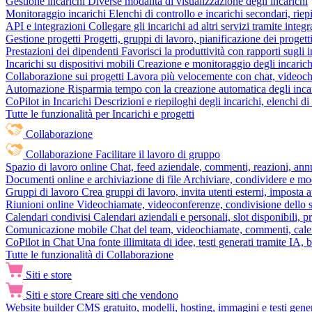
Gestione incarichi
Diverse modalità di visualizzazione degli incarichi
Monitoraggio incarichi
Elenchi di controllo e incarichi secondari, rie
API e integrazioni
Collegare gli incarichi ad altri servizi tramite inte
Gestione progetti
Progetti, gruppi di lavoro, pianificazione dei progetti
Prestazioni dei dipendenti
Favorisci la produttività con rapporti sugli i
Incarichi su dispositivi mobili
Creazione e monitoraggio degli incarich
Collaborazione sui progetti
Lavora più velocemente con chat, videochia
Automazione
Risparmia tempo con la creazione automatica degli incar
CoPilot in Incarichi
Descrizioni e riepiloghi degli incarichi, elenchi d
Tutte le funzionalità per Incarichi e progetti
Collaborazione
Collaborazione
Facilitare il lavoro di gruppo
Spazio di lavoro online
Chat, feed aziendale, commenti, reazioni, ann
Documenti online e archiviazione di file
Archiviare, condividere e mod
Gruppi di lavoro
Crea gruppi di lavoro, invita utenti esterni, imposta a
Riunioni online
Videochiamate, videoconferenze, condivisione dello sc
Calendari condivisi
Calendari aziendali e personali, slot disponibili, p
Comunicazione mobile
Chat del team, videochiamate, commenti, calen
CoPilot in Chat
Una fonte illimitata di idee, testi generati tramite IA, 
Tutte le funzionalità di Collaborazione
Siti e store
Siti e store
Creare siti che vendono
Website builder
CMS gratuito, modelli, hosting, immagini e testi genera