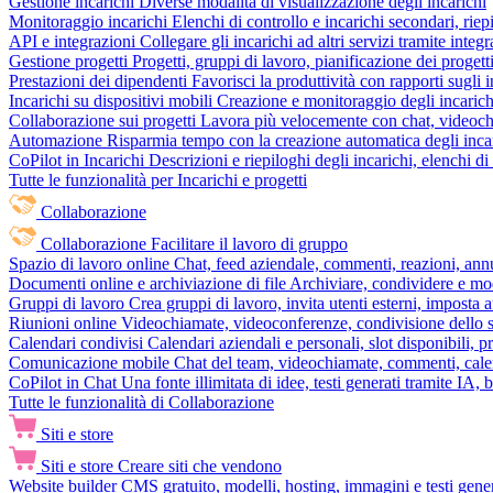
Gestione incarichi
Diverse modalità di visualizzazione degli incarichi
Monitoraggio incarichi
Elenchi di controllo e incarichi secondari, rie
API e integrazioni
Collegare gli incarichi ad altri servizi tramite inte
Gestione progetti
Progetti, gruppi di lavoro, pianificazione dei progetti
Prestazioni dei dipendenti
Favorisci la produttività con rapporti sugli i
Incarichi su dispositivi mobili
Creazione e monitoraggio degli incarich
Collaborazione sui progetti
Lavora più velocemente con chat, videochia
Automazione
Risparmia tempo con la creazione automatica degli incar
CoPilot in Incarichi
Descrizioni e riepiloghi degli incarichi, elenchi d
Tutte le funzionalità per Incarichi e progetti
Collaborazione
Collaborazione
Facilitare il lavoro di gruppo
Spazio di lavoro online
Chat, feed aziendale, commenti, reazioni, ann
Documenti online e archiviazione di file
Archiviare, condividere e mod
Gruppi di lavoro
Crea gruppi di lavoro, invita utenti esterni, imposta a
Riunioni online
Videochiamate, videoconferenze, condivisione dello sc
Calendari condivisi
Calendari aziendali e personali, slot disponibili, p
Comunicazione mobile
Chat del team, videochiamate, commenti, calen
CoPilot in Chat
Una fonte illimitata di idee, testi generati tramite IA, 
Tutte le funzionalità di Collaborazione
Siti e store
Siti e store
Creare siti che vendono
Website builder
CMS gratuito, modelli, hosting, immagini e testi genera