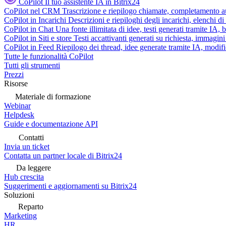
CoPilot
Il tuo assistente IA in Bitrix24
CoPilot nel CRM
Trascrizione e riepilogo chiamate, completamento au
CoPilot in Incarichi
Descrizioni e riepiloghi degli incarichi, elenchi d
CoPilot in Chat
Una fonte illimitata di idee, testi generati tramite IA, 
CoPilot in Siti e store
Testi accattivanti generati su richiesta, immagini 
CoPilot in Feed
Riepilogo dei thread, idee generate tramite IA, modifica
Tutte le funzionalità CoPilot
Tutti gli strumenti
Prezzi
Risorse
Materiale di formazione
Webinar
Helpdesk
Guide e documentazione API
Contatti
Invia un ticket
Contatta un partner locale di Bitrix24
Da leggere
Hub crescita
Suggerimenti e aggiornamenti su Bitrix24
Soluzioni
Reparto
Marketing
HR