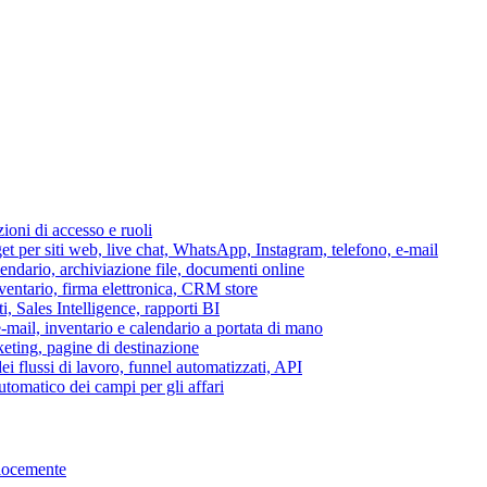
azioni di accesso e ruoli
per siti web, live chat, WhatsApp, Instagram, telefono, e-mail
lendario, archiviazione file, documenti online
nventario, firma elettronica, CRM store
i, Sales Intelligence, rapporti BI
 e-mail, inventario e calendario a portata di mano
eting, pagine di destinazione
 flussi di lavoro, funnel automatizzati, API
tomatico dei campi per gli affari
elocemente