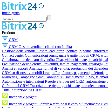
Inizia gratis
Prodotto
CRM
CRM
Gestire vendite e clienti con facilità
Gestione delle vendite
Gestire lead, affari, contatti, pipeline, autorizz
Contact center
Comunicazioni omnicanale tramite moduli CRM, widget 
Collaborazione del team di vendita
Chat, videochiamate, incarichi, ca
Facilitazione delle vendite
Preventivi, fatture, pagamenti, cataloghi, i
Analisi e rapporti
Analizza funnel di vendita, prestazioni dei dipendent
CRM su dispositivi mobili
Lead, affari, fatture, pagamenti, telefonia,
Marketing
Campagne e-mail, annunci sui social media, SMS, telemark
Automazione e integrazioni
Regole e trigger nel CRM, automazione dei
CoPilot nel CRM
Trascrizione e riepilogo chiamate, completamento au
Tutte le funzionalità CRM
Incarichi e progetti
Incarichi e progetti
Portare a termine il lavoro più facilmente e v