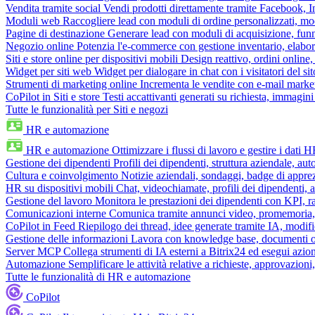
Vendita tramite social
Vendi prodotti direttamente tramite Facebook,
Moduli web
Raccogliere lead con moduli di ordine personalizzati, mo
Pagine di destinazione
Generare lead con moduli di acquisizione, fun
Negozio online
Potenzia l'e-commerce con gestione inventario, elabo
Siti e store online per dispositivi mobili
Design reattivo, ordini online, 
Widget per siti web
Widget per dialogare in chat con i visitatori del sit
Strumenti di marketing online
Incrementa le vendite con e-mail mark
CoPilot in Siti e store
Testi accattivanti generati su richiesta, immagini 
Tutte le funzionalità per Siti e negozi
HR e automazione
HR e automazione
Ottimizzare i flussi di lavoro e gestire i dati 
Gestione dei dipendenti
Profili dei dipendenti, struttura aziendale, au
Cultura e coinvolgimento
Notizie aziendali, sondaggi, badge di apprez
HR su dispositivi mobili
Chat, videochiamate, profili dei dipendenti, 
Gestione del lavoro
Monitora le prestazioni dei dipendenti con KPI, r
Comunicazioni interne
Comunica tramite annunci video, promemoria, 
CoPilot in Feed
Riepilogo dei thread, idee generate tramite IA, modifica
Gestione delle informazioni
Lavora con knowledge base, documenti onli
Server MCP
Collega strumenti di IA esterni a Bitrix24 ed esegui azion
Automazione
Semplificare le attività relative a richieste, approvazio
Tutte le funzionalità di HR e automazione
CoPilot