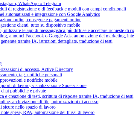
 Instagram, WhatsApp o Telegram
duli di registrazione o di feedback e moduli con campi condizionali
nel automatizzati e integrazione con Google Analytics
razione ordini, consegne e pagamenti online
gestione clienti, tutto su dispositivo mobile
o, utilizzare le app di messaggistica più diffuse e accettare richieste di r
eting, annunci Facebook o Google Ads, automazione del marketing, in
generate tramite IA, istruzioni dettagliate, traduzione di testi
HR
torizzazioni di accesso, Active Directory
zamento, tag, notifiche personali
approvazioni e notifiche mobile
apporti di lavoro, visualizzazione Supervisione
chat pubbliche e private
 e creazione di testi, scrittura di risposte tramite IA, traduzione di testi
ne, archiviazione di file, autorizzazioni di accesso
i sicure nello spazio di lavoro
ni, note spese, RPA, automazione dei flussi di lavoro