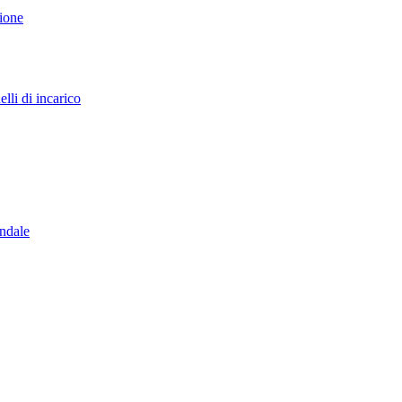
sione
lli di incarico
endale