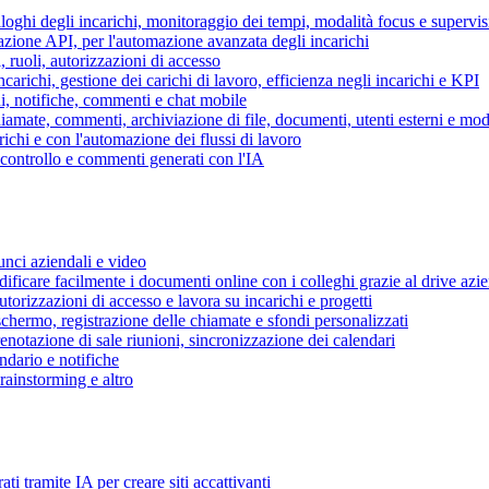
piloghi degli incarichi, monitoraggio dei tempi, modalità focus e supervi
grazione API, per l'automazione avanzata degli incarichi
, ruoli, autorizzazioni di accesso
ncarichi, gestione dei carichi di lavoro, efficienza negli incarichi e KPI
i, notifiche, commenti e chat mobile
mate, commenti, archiviazione di file, documenti, utenti esterni e mode
ichi e con l'automazione dei flussi di lavoro
i controllo e commenti generati con l'IA
unci aziendali e video
ificare facilmente i documenti online con i colleghi grazie al drive azi
utorizzazioni di accesso e lavora su incarichi e progetti
hermo, registrazione delle chiamate e sfondi personalizzati
renotazione di sale riunioni, sincronizzazione dei calendari
dario e notifiche
brainstorming e altro
ti tramite IA per creare siti accattivanti