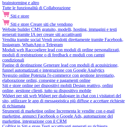
brainstorming e altro
Tutte le funzionalità di Collaborazione
Siti e store
Siti e store
Creare siti che vendono
Website builder
CMS gratuito, modelli, hosting, immagini e testi
generati tramite IA per creare siti accattivanti
Vendita tramite social
Vendi prodotti direttamente tramite Facebook,
Instagram, WhatsApp o Telegram
Moduli web
Raccogliere lead con moduli di ordine personalizzati,
moduli di registrazione o di feedback e moduli con campi
condizionali
Pagine di destinazione
Generare lead con moduli di acquisizione,
funnel automatizzati e integrazione con Google Analytics
Negozio online
Potenzia l'e-commerce con gestione inventario,
elaborazione ordini, consegne e pagamenti online
Siti e store online per dispositivi mobili
Design reattivo, ordini
online, gestione clienti, tutto su dispositivo mobile
Widget per siti web
Widget per dialogare in chat con i visitatori del
sito, utilizzare le app di messaggistica più diffuse e accettare richieste
di richiamata
Strumenti di marketing online
Incrementa le vendite con e-mail
marketing, annunci Facebook o Google Ads, automazione del
marketing, integrazione con il CRM
CoPilot in Siti e store
Testi accattivanti generati su richiesta,