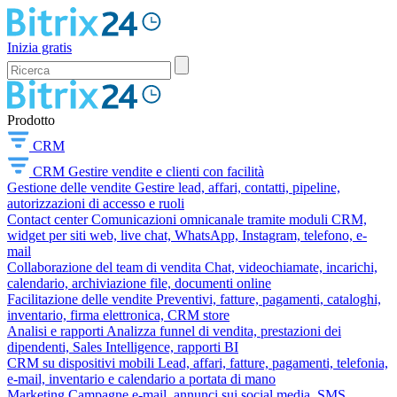
Inizia gratis
Prodotto
CRM
CRM
Gestire vendite e clienti con facilità
Gestione delle vendite
Gestire lead, affari, contatti, pipeline,
autorizzazioni di accesso e ruoli
Contact center
Comunicazioni omnicanale tramite moduli CRM,
widget per siti web, live chat, WhatsApp, Instagram, telefono, e-
mail
Collaborazione del team di vendita
Chat, videochiamate, incarichi,
calendario, archiviazione file, documenti online
Facilitazione delle vendite
Preventivi, fatture, pagamenti, cataloghi,
inventario, firma elettronica, CRM store
Analisi e rapporti
Analizza funnel di vendita, prestazioni dei
dipendenti, Sales Intelligence, rapporti BI
CRM su dispositivi mobili
Lead, affari, fatture, pagamenti, telefonia,
e-mail, inventario e calendario a portata di mano
Marketing
Campagne e-mail, annunci sui social media, SMS,