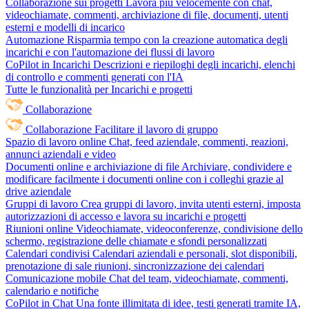
Collaborazione sui progetti
Lavora più velocemente con chat,
videochiamate, commenti, archiviazione di file, documenti, utenti
esterni e modelli di incarico
Automazione
Risparmia tempo con la creazione automatica degli
incarichi e con l'automazione dei flussi di lavoro
CoPilot in Incarichi
Descrizioni e riepiloghi degli incarichi, elenchi
di controllo e commenti generati con l'IA
Tutte le funzionalità per Incarichi e progetti
Collaborazione
Collaborazione
Facilitare il lavoro di gruppo
Spazio di lavoro online
Chat, feed aziendale, commenti, reazioni,
annunci aziendali e video
Documenti online e archiviazione di file
Archiviare, condividere e
modificare facilmente i documenti online con i colleghi grazie al
drive aziendale
Gruppi di lavoro
Crea gruppi di lavoro, invita utenti esterni, imposta
autorizzazioni di accesso e lavora su incarichi e progetti
Riunioni online
Videochiamate, videoconferenze, condivisione dello
schermo, registrazione delle chiamate e sfondi personalizzati
Calendari condivisi
Calendari aziendali e personali, slot disponibili,
prenotazione di sale riunioni, sincronizzazione dei calendari
Comunicazione mobile
Chat del team, videochiamate, commenti,
calendario e notifiche
CoPilot in Chat
Una fonte illimitata di idee, testi generati tramite IA,