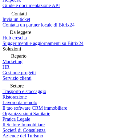
Guide e documentazione API
Contatti
Invia un ticket
Contatta un partner locale di Bitrix24
Da leggere
Hub crescita
Suggerimenti e aggiornamenti su Bitrix24
Soluzioni
Reparto
Marketing
HR
Gestione progetti
Servizio clienti
Settore
Trasporto e stoccaggio
Ristorazione
Lavoro da remoto
Il tuo software CRM immobiliare
Organizzazioni Sanitarie
Pratica Legale
Il Settore Immobiliare
Società di Consulenza
Aziende del Turismo