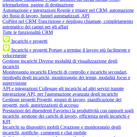
telemarketing, pagine di destinazione
Automazione e integrazioni
Regole e trigger nel CRM, automazione
dei flussi di lavoro, funnel automatizzati, API
CoPilot nel CRM
Trascrizione e riepilogo chiamate, completamento
automatico dei campi per gli affari
Tutte le funzionalità CRM
Incarichi e progetti
Incarichi e progetti
Portare a termine il lavoro più facilmente e
velocemente
Gestione incarichi
Diverse modalità di visualizzazione degli
incarichi
Monitoraggio incarichi
Elenchi di controllo e incarichi secondari,
riepiloghi degli incarichi, monitoraggio dei tempi, modalità focus e
supervisione
API e integrazioni
Collegare gli incarichi ad altri servizi tramite
integrazione API, per l'automazione avanzata degli incarichi
Gestione progetti
Progetti, gruppi di lavoro, pianificazione dei
progetti, ruoli, autorizzazioni di accesso
Prestazioni dei dipendenti
Favorisci la produttività con rapporti sugli
incarichi, gestione dei carichi di lavoro, efficienza negli incarichi e
KPI
Incarichi su dispositivi mobili
Creazione e monitoraggio degli
incarichi, notifiche, commenti e chat mobile