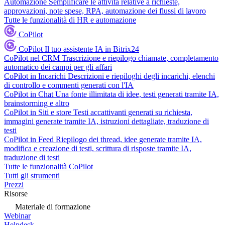
Automazione
Semplificare le attività relative a richieste,
approvazioni, note spese, RPA, automazione dei flussi di lavoro
Tutte le funzionalità di HR e automazione
CoPilot
CoPilot
Il tuo assistente IA in Bitrix24
CoPilot nel CRM
Trascrizione e riepilogo chiamate, completamento
automatico dei campi per gli affari
CoPilot in Incarichi
Descrizioni e riepiloghi degli incarichi, elenchi
di controllo e commenti generati con l'IA
CoPilot in Chat
Una fonte illimitata di idee, testi generati tramite IA,
brainstorming e altro
CoPilot in Siti e store
Testi accattivanti generati su richiesta,
immagini generate tramite IA, istruzioni dettagliate, traduzione di
testi
CoPilot in Feed
Riepilogo dei thread, idee generate tramite IA,
modifica e creazione di testi, scrittura di risposte tramite IA,
traduzione di testi
Tutte le funzionalità CoPilot
Tutti gli strumenti
Prezzi
Risorse
Materiale di formazione
Webinar
Helpdesk