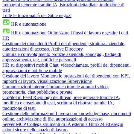
immagini generate tramite IA, istruzioni dettagliate, traduzione di
testi
Tutte le funzionalità per Siti e negozi
HR e automazione
HR e automazione
Ottimizzare i flussi di lavoro e gestire i dati
HR
Gestione dei dipendenti
Profili dei dipendenti, struttura aziendale,
autorizzazioni di accesso, Active Directory
Cultura e coinvolgimento
Notizie aziendali, sondaggi, badge di
apprezzamento, tag, notifiche personali
HR su dispositivi mobili
Chat, videochiamate, profili dei dipendenti,
approvazioni e notifiche mobile
Gestione del lavoro
Monitora le prestazioni dei dipendenti con KPI,
rapporti di lavoro, visualizzazione Supervisione
Comunicazioni interne
Comunica tramite annunci video,
promemoria, chat pubbliche e private
CoPilot in Feed
Riepilogo dei thread, idee generate tramite IA,
modifica e creazione di testi, scrittura di risposte tramite IA,
traduzione di testi
Gestione delle informazioni
Lavora con knowledge base, documenti
online, archiviazione di file, autorizzazioni di accesso
Server MCP
Collega strumenti di IA esterni a Bitrix24 ed esegui
azioni sicure nello spazio di lavoro