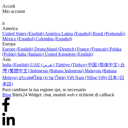
Accedi
Mio account
it
America
United States (English)
América Latina (Español)
Brasil (Português)
México (Español)
Colombia (Español)
Europa
Europe (English)
Deutschland (Deutsch)
France (Français)
Polska
(Polski)
Italia (Italiano)
United Kingdom (English)
Asia
India (English)
UAE (عربي)
Türkiye (Türkçe)
中国 (简体中文)
台
灣 (繁體中文)
Indonesia (Bahasa Indonesia)
Malaysia (Bahasa
Melayu)
ประเทศไทย (ภาษาไทย)
Việt Nam (Tiếng Việt)
日本 (日
本語)
Puoi cambiare la tua regione qui, se necessario
Blog
Bitrix24 Widget: chat, moduli web e richieste di callback