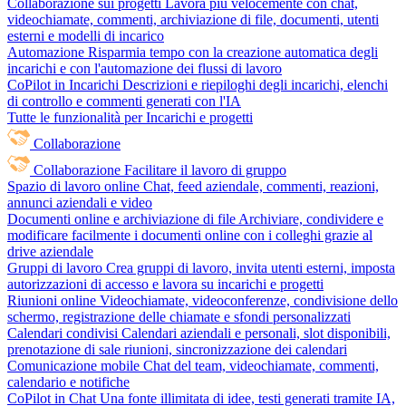
Collaborazione sui progetti
Lavora più velocemente con chat,
videochiamate, commenti, archiviazione di file, documenti, utenti
esterni e modelli di incarico
Automazione
Risparmia tempo con la creazione automatica degli
incarichi e con l'automazione dei flussi di lavoro
CoPilot in Incarichi
Descrizioni e riepiloghi degli incarichi, elenchi
di controllo e commenti generati con l'IA
Tutte le funzionalità per Incarichi e progetti
Collaborazione
Collaborazione
Facilitare il lavoro di gruppo
Spazio di lavoro online
Chat, feed aziendale, commenti, reazioni,
annunci aziendali e video
Documenti online e archiviazione di file
Archiviare, condividere e
modificare facilmente i documenti online con i colleghi grazie al
drive aziendale
Gruppi di lavoro
Crea gruppi di lavoro, invita utenti esterni, imposta
autorizzazioni di accesso e lavora su incarichi e progetti
Riunioni online
Videochiamate, videoconferenze, condivisione dello
schermo, registrazione delle chiamate e sfondi personalizzati
Calendari condivisi
Calendari aziendali e personali, slot disponibili,
prenotazione di sale riunioni, sincronizzazione dei calendari
Comunicazione mobile
Chat del team, videochiamate, commenti,
calendario e notifiche
CoPilot in Chat
Una fonte illimitata di idee, testi generati tramite IA,