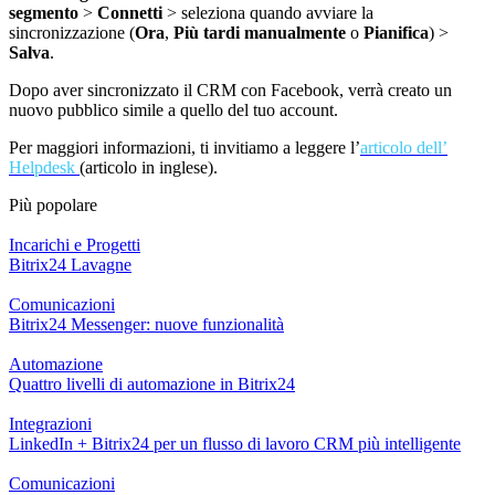
segmento
>
Connetti
> seleziona quando avviare la
sincronizzazione (
Ora
,
Più tardi manualmente
o
Pianifica
) >
Salva
.
Dopo aver sincronizzato il CRM con Facebook, verr
à
creato un
nuovo pubblico simile a quello del tuo account.
Per maggiori informazioni, ti invitiamo a leggere l’
articolo dell’
Helpdesk
(articolo in inglese).
Più popolare
Incarichi e Progetti
Bitrix24 Lavagne
Comunicazioni
Bitrix24 Messenger: nuove funzionalità
Automazione
Quattro livelli di automazione in Bitrix24
Integrazioni
LinkedIn + Bitrix24 per un flusso di lavoro CRM più intelligente
Comunicazioni