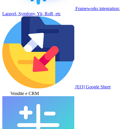
Frameworks integration:
Laravel, Symfony, Yii, RoR, etc
[EQ] Google Sheet
Vendite e CRM