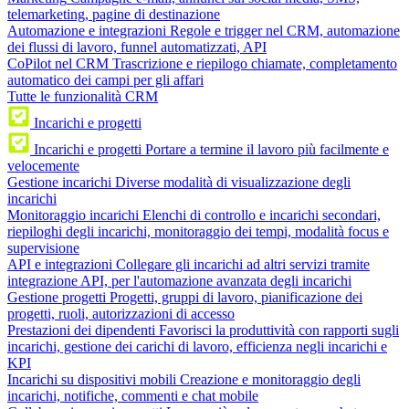
telemarketing, pagine di destinazione
Automazione e integrazioni
Regole e trigger nel CRM, automazione
dei flussi di lavoro, funnel automatizzati, API
CoPilot nel CRM
Trascrizione e riepilogo chiamate, completamento
automatico dei campi per gli affari
Tutte le funzionalità CRM
Incarichi e progetti
Incarichi e progetti
Portare a termine il lavoro più facilmente e
velocemente
Gestione incarichi
Diverse modalità di visualizzazione degli
incarichi
Monitoraggio incarichi
Elenchi di controllo e incarichi secondari,
riepiloghi degli incarichi, monitoraggio dei tempi, modalità focus e
supervisione
API e integrazioni
Collegare gli incarichi ad altri servizi tramite
integrazione API, per l'automazione avanzata degli incarichi
Gestione progetti
Progetti, gruppi di lavoro, pianificazione dei
progetti, ruoli, autorizzazioni di accesso
Prestazioni dei dipendenti
Favorisci la produttività con rapporti sugli
incarichi, gestione dei carichi di lavoro, efficienza negli incarichi e
KPI
Incarichi su dispositivi mobili
Creazione e monitoraggio degli
incarichi, notifiche, commenti e chat mobile