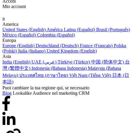
Accedi
Mio account
it
America
United States (English)
América Latina (Español)
Brasil (Português)
México (Español)
Colombia (Español)
Europa
Europe (English)
Deutschland (Deutsch)
France (Français)
Polska
(Polski)
Italia (Italiano)
United Kingdom (English)
Asia
India (English)
UAE (عربي)
Türkiye (Türkçe)
中国 (简体中文)
台
灣 (繁體中文)
Indonesia (Bahasa Indonesia)
Malaysia (Bahasa
Melayu)
ประเทศไทย (ภาษาไทย)
Việt Nam (Tiếng Việt)
日本 (日
本語)
Puoi cambiare la tua regione qui, se necessario
Blog
Lookalike Audience nel marketing CRM