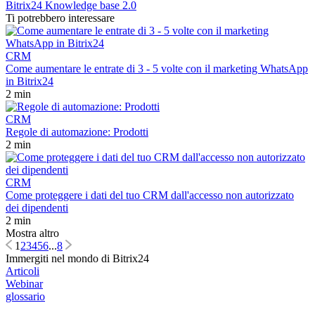
Bitrix24 Knowledge base 2.0
Ti potrebbero interessare
CRM
Come aumentare le entrate di 3 - 5 volte con il marketing WhatsApp
in Bitrix24
2 min
CRM
Regole di automazione: Prodotti
2 min
CRM
Come proteggere i dati del tuo CRM dall'accesso non autorizzato
dei dipendenti
2 min
Mostra altro
1
2
3
4
5
6
...
8
Immergiti nel mondo di Bitrix24
Articoli
Webinar
glossario