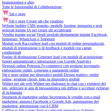
brainstorming e altro
Tutte le funzionalità di Collaborazione
Siti e store
Siti e store
Creare siti che vendono
Website builder
CMS gratuito, modelli, hosting, immagini e testi
generati tramite IA per creare siti accattivanti
Vendita tramite social
Vendi prodotti direttamente tramite Facebook,
Instagram, WhatsApp o Telegram
Moduli web
Raccogliere lead con moduli di ordine personalizzati,
moduli di registrazione o di feedback e moduli con campi
condizionali
Pagine di destinazione
Generare lead con moduli di acquisizione,
funnel automatizzati e integrazione con Google Analytics
Negozio online
Potenzia l'e-commerce con gestione inventario,
elaborazione ordini, consegne e pagamenti online
Siti e store online per dispositivi mobili
Design reattivo, ordini
online, gestione clienti, tutto su dispositivo mobile
Widget per siti web
Widget per dialogare in chat con i visitatori del
sito, utilizzare le app di messaggistica più diffuse e accettare richieste
di richiamata
Strumenti di marketing online
Incrementa le vendite con e-mail
marketing, annunci Facebook o Google Ads, automazione del
marketing, integrazione con il CRM
CoPilot in Siti e store
Testi accattivanti generati su richiesta,