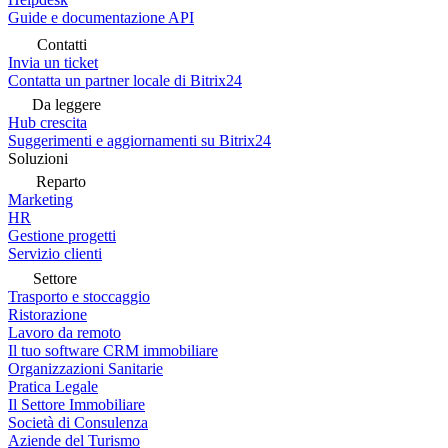
Guide e documentazione API
Contatti
Invia un ticket
Contatta un partner locale di Bitrix24
Da leggere
Hub crescita
Suggerimenti e aggiornamenti su Bitrix24
Soluzioni
Reparto
Marketing
HR
Gestione progetti
Servizio clienti
Settore
Trasporto e stoccaggio
Ristorazione
Lavoro da remoto
Il tuo software CRM immobiliare
Organizzazioni Sanitarie
Pratica Legale
Il Settore Immobiliare
Società di Consulenza
Aziende del Turismo