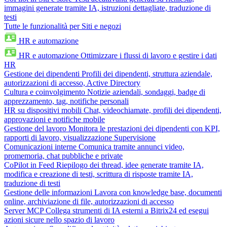
immagini generate tramite IA, istruzioni dettagliate, traduzione di
testi
Tutte le funzionalità per Siti e negozi
HR e automazione
HR e automazione
Ottimizzare i flussi di lavoro e gestire i dati
HR
Gestione dei dipendenti
Profili dei dipendenti, struttura aziendale,
autorizzazioni di accesso, Active Directory
Cultura e coinvolgimento
Notizie aziendali, sondaggi, badge di
apprezzamento, tag, notifiche personali
HR su dispositivi mobili
Chat, videochiamate, profili dei dipendenti,
approvazioni e notifiche mobile
Gestione del lavoro
Monitora le prestazioni dei dipendenti con KPI,
rapporti di lavoro, visualizzazione Supervisione
Comunicazioni interne
Comunica tramite annunci video,
promemoria, chat pubbliche e private
CoPilot in Feed
Riepilogo dei thread, idee generate tramite IA,
modifica e creazione di testi, scrittura di risposte tramite IA,
traduzione di testi
Gestione delle informazioni
Lavora con knowledge base, documenti
online, archiviazione di file, autorizzazioni di accesso
Server MCP
Collega strumenti di IA esterni a Bitrix24 ed esegui
azioni sicure nello spazio di lavoro