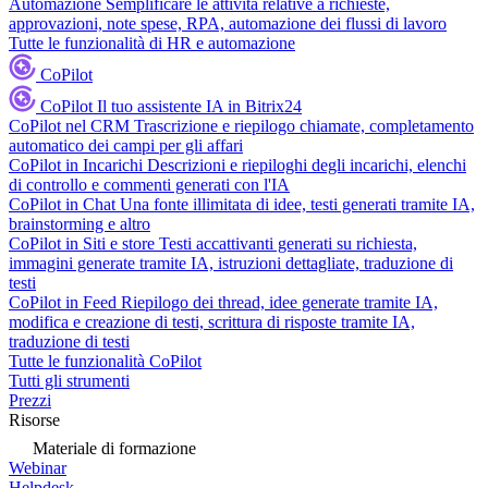
Automazione
Semplificare le attività relative a richieste,
approvazioni, note spese, RPA, automazione dei flussi di lavoro
Tutte le funzionalità di HR e automazione
CoPilot
CoPilot
Il tuo assistente IA in Bitrix24
CoPilot nel CRM
Trascrizione e riepilogo chiamate, completamento
automatico dei campi per gli affari
CoPilot in Incarichi
Descrizioni e riepiloghi degli incarichi, elenchi
di controllo e commenti generati con l'IA
CoPilot in Chat
Una fonte illimitata di idee, testi generati tramite IA,
brainstorming e altro
CoPilot in Siti e store
Testi accattivanti generati su richiesta,
immagini generate tramite IA, istruzioni dettagliate, traduzione di
testi
CoPilot in Feed
Riepilogo dei thread, idee generate tramite IA,
modifica e creazione di testi, scrittura di risposte tramite IA,
traduzione di testi
Tutte le funzionalità CoPilot
Tutti gli strumenti
Prezzi
Risorse
Materiale di formazione
Webinar
Helpdesk