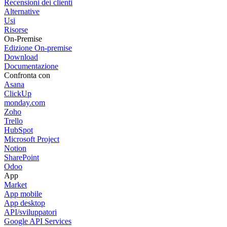
Recensioni dei clienti
Alternative
Usi
Risorse
On-Premise
Edizione On-premise
Download
Documentazione
Confronta con
Asana
ClickUp
monday.com
Zoho
Trello
HubSpot
Microsoft Project
Notion
SharePoint
Odoo
App
Market
App mobile
App desktop
API/sviluppatori
Google API Services