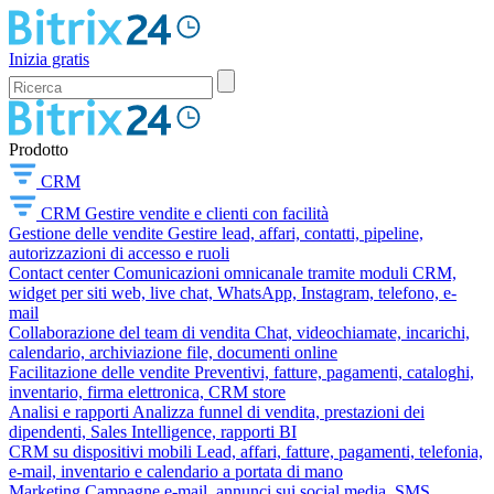
Inizia gratis
Prodotto
CRM
CRM
Gestire vendite e clienti con facilità
Gestione delle vendite
Gestire lead, affari, contatti, pipeline,
autorizzazioni di accesso e ruoli
Contact center
Comunicazioni omnicanale tramite moduli CRM,
widget per siti web, live chat, WhatsApp, Instagram, telefono, e-
mail
Collaborazione del team di vendita
Chat, videochiamate, incarichi,
calendario, archiviazione file, documenti online
Facilitazione delle vendite
Preventivi, fatture, pagamenti, cataloghi,
inventario, firma elettronica, CRM store
Analisi e rapporti
Analizza funnel di vendita, prestazioni dei
dipendenti, Sales Intelligence, rapporti BI
CRM su dispositivi mobili
Lead, affari, fatture, pagamenti, telefonia,
e-mail, inventario e calendario a portata di mano
Marketing
Campagne e-mail, annunci sui social media, SMS,