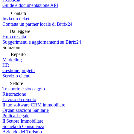
Guide e documentazione API
Contatti
Invia un ticket
Contatta un partner locale di Bitrix24
Da leggere
Hub crescita
Suggerimenti e aggiornamenti su Bitrix24
Soluzioni
Reparto
Marketing
HR
Gestione progetti
Servizio clienti
Settore
Trasporto e stoccaggio
Ristorazione
Lavoro da remoto
Il tuo software CRM immobiliare
Organizzazioni Sanitarie
Pratica Legale
Il Settore Immobiliare
Società di Consulenza
Aziende del Turismo