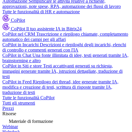
Automazione
Semplificare le attività relative a richieste,
approvazioni, note spese, RPA, automazione dei flussi di lavoro
Tutte le funzionalità di HR e automazione
CoPilot
CoPilot
Il tuo assistente IA in Bitrix24
CoPilot nel CRM
Trascrizione e riepilogo chiamate, completamento
automatico dei campi per gli affari
CoPilot in Incarichi
Descrizioni e riepiloghi degli incarichi, elenchi
di controllo e commenti generati con l'IA
CoPilot in Chat
Una fonte illimitata di idee, testi generati tramite IA,
brainstorming e altro
CoPilot in Siti e store
Testi accattivanti generati su richiesta,
immagini generate tramite IA, istruzioni dettagliate, traduzione di
testi
CoPilot in Feed
Riepilogo dei thread, idee generate tramite IA,
modifica e creazione di testi, scrittura di risposte tramite IA,
traduzione di testi
Tutte le funzionalità CoPilot
Tutti gli strumenti
Prezzi
Risorse
Materiale di formazione
Webinar
Helpdesk