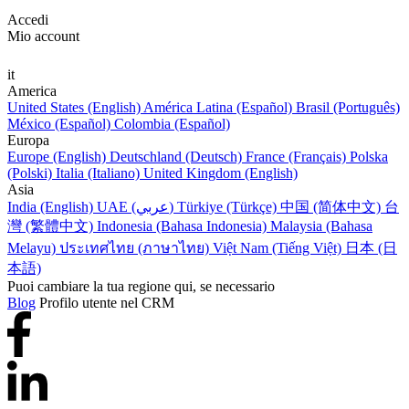
Accedi
Mio account
it
America
United States (English)
América Latina (Español)
Brasil (Português)
México (Español)
Colombia (Español)
Europa
Europe (English)
Deutschland (Deutsch)
France (Français)
Polska
(Polski)
Italia (Italiano)
United Kingdom (English)
Asia
India (English)
UAE (عربي)
Türkiye (Türkçe)
中国 (简体中文)
台
灣 (繁體中文)
Indonesia (Bahasa Indonesia)
Malaysia (Bahasa
Melayu)
ประเทศไทย (ภาษาไทย)
Việt Nam (Tiếng Việt)
日本 (日
本語)
Puoi cambiare la tua regione qui, se necessario
Blog
Profilo utente nel CRM