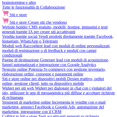
brainstorming e altro
Tutte le funzionalità di Collaborazione
Siti e store
Siti e store
Creare siti che vendono
Website builder
CMS gratuito, modelli, hosting, immagini e testi
generati tramite IA per creare siti accattivanti
Vendita tramite social
Vendi prodotti direttamente tramite Facebook,
Instagram, WhatsApp o Telegram
Moduli web
Raccogliere lead con moduli di ordine personalizzati,
moduli di registrazione o di feedback e moduli con campi
condizionali
Pagine di destinazione
Generare lead con moduli di acquisizione,
funnel automatizzati e integrazione con Google Analytics
Negozio online
Potenzia l'e-commerce con gestione inventario,
elaborazione ordini, consegne e pagamenti online
Siti e store online per dispositivi mobili
Design reattivo, ordini
online, gestione clienti, tutto su dispositivo mobile
Widget per siti web
Widget per dialogare in chat con i visitatori del
sito, utilizzare le app di messaggistica più diffuse e accettare richieste
di richiamata
Strumenti di marketing online
Incrementa le vendite con e-mail
marketing, annunci Facebook o Google Ads, automazione del
marketing, integrazione con il CRM
CoPilot in Siti e store
Testi accattivanti generati su richiesta,