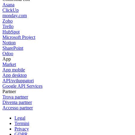
Asana
ClickUp
monday.com
Zoho
Trello
HubSpot
Microsoft Project
Notion
SharePoint
Odoo
App
Market
App mobile
App desktop
API/sviluppatori
Google API Services
Partner
Trova partner
Diventa partner
Accesso partner
Legal
Termini
Privacy
GDPR