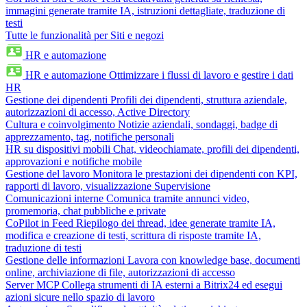
immagini generate tramite IA, istruzioni dettagliate, traduzione di
testi
Tutte le funzionalità per Siti e negozi
HR e automazione
HR e automazione
Ottimizzare i flussi di lavoro e gestire i dati
HR
Gestione dei dipendenti
Profili dei dipendenti, struttura aziendale,
autorizzazioni di accesso, Active Directory
Cultura e coinvolgimento
Notizie aziendali, sondaggi, badge di
apprezzamento, tag, notifiche personali
HR su dispositivi mobili
Chat, videochiamate, profili dei dipendenti,
approvazioni e notifiche mobile
Gestione del lavoro
Monitora le prestazioni dei dipendenti con KPI,
rapporti di lavoro, visualizzazione Supervisione
Comunicazioni interne
Comunica tramite annunci video,
promemoria, chat pubbliche e private
CoPilot in Feed
Riepilogo dei thread, idee generate tramite IA,
modifica e creazione di testi, scrittura di risposte tramite IA,
traduzione di testi
Gestione delle informazioni
Lavora con knowledge base, documenti
online, archiviazione di file, autorizzazioni di accesso
Server MCP
Collega strumenti di IA esterni a Bitrix24 ed esegui
azioni sicure nello spazio di lavoro