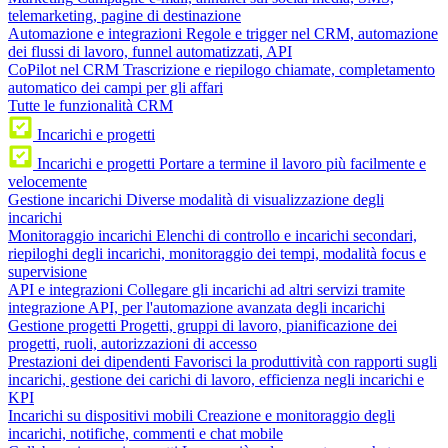
telemarketing, pagine di destinazione
Automazione e integrazioni
Regole e trigger nel CRM, automazione
dei flussi di lavoro, funnel automatizzati, API
CoPilot nel CRM
Trascrizione e riepilogo chiamate, completamento
automatico dei campi per gli affari
Tutte le funzionalità CRM
Incarichi e progetti
Incarichi e progetti
Portare a termine il lavoro più facilmente e
velocemente
Gestione incarichi
Diverse modalità di visualizzazione degli
incarichi
Monitoraggio incarichi
Elenchi di controllo e incarichi secondari,
riepiloghi degli incarichi, monitoraggio dei tempi, modalità focus e
supervisione
API e integrazioni
Collegare gli incarichi ad altri servizi tramite
integrazione API, per l'automazione avanzata degli incarichi
Gestione progetti
Progetti, gruppi di lavoro, pianificazione dei
progetti, ruoli, autorizzazioni di accesso
Prestazioni dei dipendenti
Favorisci la produttività con rapporti sugli
incarichi, gestione dei carichi di lavoro, efficienza negli incarichi e
KPI
Incarichi su dispositivi mobili
Creazione e monitoraggio degli
incarichi, notifiche, commenti e chat mobile