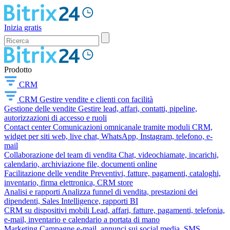
Inizia gratis
Prodotto
CRM
CRM
Gestire vendite e clienti con facilità
Gestione delle vendite
Gestire lead, affari, contatti, pipeline,
autorizzazioni di accesso e ruoli
Contact center
Comunicazioni omnicanale tramite moduli CRM,
widget per siti web, live chat, WhatsApp, Instagram, telefono, e-
mail
Collaborazione del team di vendita
Chat, videochiamate, incarichi,
calendario, archiviazione file, documenti online
Facilitazione delle vendite
Preventivi, fatture, pagamenti, cataloghi,
inventario, firma elettronica, CRM store
Analisi e rapporti
Analizza funnel di vendita, prestazioni dei
dipendenti, Sales Intelligence, rapporti BI
CRM su dispositivi mobili
Lead, affari, fatture, pagamenti, telefonia,
e-mail, inventario e calendario a portata di mano
Marketing
Campagne e-mail, annunci sui social media, SMS,