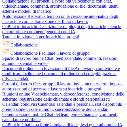
Collaborazione sui progetti
Lavora più velocemente con chat,
videochiamate, commenti, archiviazione di file, documenti, utenti
esterni e modelli di incarico
Automazione
Risparmia tempo con la creazione automatica degli
incarichi e con l'automazione dei flussi di lavoro
CoPilot in Incarichi
Descrizioni e riepiloghi degli incarichi, elenchi
di controllo e commenti generati con l'IA
Tutte le funzionalità per Incarichi e progetti
Collaborazione
Collaborazione
Facilitare il lavoro di gruppo
Spazio di lavoro online
Chat, feed aziendale, commenti, reazioni,
annunci aziendali e video
Documenti online e archiviazione di file
Archiviare, condividere e
modificare facilmente i documenti online con i colleghi grazie al
drive aziendale
Gruppi di lavoro
Crea gruppi di lavoro, invita utenti esterni, imposta
autorizzazioni di accesso e lavora su incarichi e progetti
Riunioni online
Videochiamate, videoconferenze, condivisione dello
schermo, registrazione delle chiamate e sfondi personalizzati
Calendari condivisi
Calendari aziendali e personali, slot disponibili,
prenotazione di sale riunioni, sincronizzazione dei calendari
Comunicazione mobile
Chat del team, videochiamate, commenti,
calendario e notifiche
CoPilot in Chat
Una fonte illimitata di idee, testi generati tramite IA,