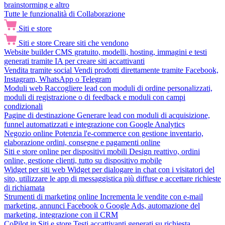
brainstorming e altro
Tutte le funzionalità di Collaborazione
Siti e store
Siti e store
Creare siti che vendono
Website builder
CMS gratuito, modelli, hosting, immagini e testi
generati tramite IA per creare siti accattivanti
Vendita tramite social
Vendi prodotti direttamente tramite Facebook,
Instagram, WhatsApp o Telegram
Moduli web
Raccogliere lead con moduli di ordine personalizzati,
moduli di registrazione o di feedback e moduli con campi
condizionali
Pagine di destinazione
Generare lead con moduli di acquisizione,
funnel automatizzati e integrazione con Google Analytics
Negozio online
Potenzia l'e-commerce con gestione inventario,
elaborazione ordini, consegne e pagamenti online
Siti e store online per dispositivi mobili
Design reattivo, ordini
online, gestione clienti, tutto su dispositivo mobile
Widget per siti web
Widget per dialogare in chat con i visitatori del
sito, utilizzare le app di messaggistica più diffuse e accettare richieste
di richiamata
Strumenti di marketing online
Incrementa le vendite con e-mail
marketing, annunci Facebook o Google Ads, automazione del
marketing, integrazione con il CRM
CoPilot in Siti e store
Testi accattivanti generati su richiesta,