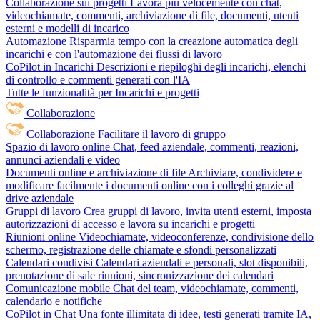
Collaborazione sui progetti
Lavora più velocemente con chat,
videochiamate, commenti, archiviazione di file, documenti, utenti
esterni e modelli di incarico
Automazione
Risparmia tempo con la creazione automatica degli
incarichi e con l'automazione dei flussi di lavoro
CoPilot in Incarichi
Descrizioni e riepiloghi degli incarichi, elenchi
di controllo e commenti generati con l'IA
Tutte le funzionalità per Incarichi e progetti
Collaborazione
Collaborazione
Facilitare il lavoro di gruppo
Spazio di lavoro online
Chat, feed aziendale, commenti, reazioni,
annunci aziendali e video
Documenti online e archiviazione di file
Archiviare, condividere e
modificare facilmente i documenti online con i colleghi grazie al
drive aziendale
Gruppi di lavoro
Crea gruppi di lavoro, invita utenti esterni, imposta
autorizzazioni di accesso e lavora su incarichi e progetti
Riunioni online
Videochiamate, videoconferenze, condivisione dello
schermo, registrazione delle chiamate e sfondi personalizzati
Calendari condivisi
Calendari aziendali e personali, slot disponibili,
prenotazione di sale riunioni, sincronizzazione dei calendari
Comunicazione mobile
Chat del team, videochiamate, commenti,
calendario e notifiche
CoPilot in Chat
Una fonte illimitata di idee, testi generati tramite IA,