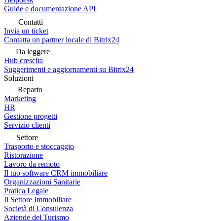
Guide e documentazione API
Contatti
Invia un ticket
Contatta un partner locale di Bitrix24
Da leggere
Hub crescita
Suggerimenti e aggiornamenti su Bitrix24
Soluzioni
Reparto
Marketing
HR
Gestione progetti
Servizio clienti
Settore
Trasporto e stoccaggio
Ristorazione
Lavoro da remoto
Il tuo software CRM immobiliare
Organizzazioni Sanitarie
Pratica Legale
Il Settore Immobiliare
Società di Consulenza
Aziende del Turismo