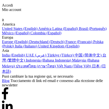
Accedi
Mio account
it
America
United States (English)
América Latina (Español)
Brasil (Português)
México (Español)
Colombia (Español)
Europa
Europe (English)
Deutschland (Deutsch)
France (Français)
Polska
(Polski)
Italia (Italiano)
United Kingdom (English)
Asia
India (English)
UAE (عربي)
Türkiye (Türkçe)
中国 (简体中文)
台
灣 (繁體中文)
Indonesia (Bahasa Indonesia)
Malaysia (Bahasa
Melayu)
ประเทศไทย (ภาษาไทย)
Việt Nam (Tiếng Việt)
日本 (日
本語)
Puoi cambiare la tua regione qui, se necessario
Blog
Tracciamento di link ed email e consenso alla ricezione delle
newsletter