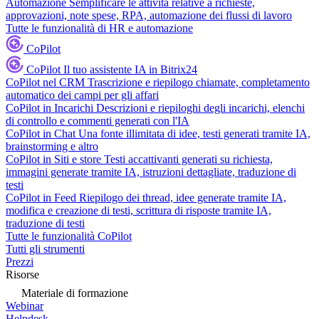
Automazione
Semplificare le attività relative a richieste,
approvazioni, note spese, RPA, automazione dei flussi di lavoro
Tutte le funzionalità di HR e automazione
CoPilot
CoPilot
Il tuo assistente IA in Bitrix24
CoPilot nel CRM
Trascrizione e riepilogo chiamate, completamento
automatico dei campi per gli affari
CoPilot in Incarichi
Descrizioni e riepiloghi degli incarichi, elenchi
di controllo e commenti generati con l'IA
CoPilot in Chat
Una fonte illimitata di idee, testi generati tramite IA,
brainstorming e altro
CoPilot in Siti e store
Testi accattivanti generati su richiesta,
immagini generate tramite IA, istruzioni dettagliate, traduzione di
testi
CoPilot in Feed
Riepilogo dei thread, idee generate tramite IA,
modifica e creazione di testi, scrittura di risposte tramite IA,
traduzione di testi
Tutte le funzionalità CoPilot
Tutti gli strumenti
Prezzi
Risorse
Materiale di formazione
Webinar
Helpdesk