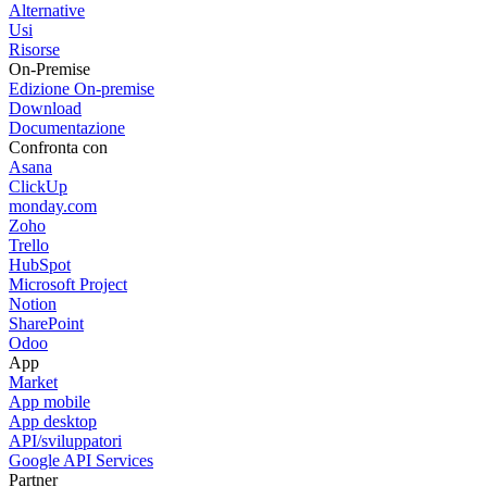
Alternative
Usi
Risorse
On-Premise
Edizione On-premise
Download
Documentazione
Confronta con
Asana
ClickUp
monday.com
Zoho
Trello
HubSpot
Microsoft Project
Notion
SharePoint
Odoo
App
Market
App mobile
App desktop
API/sviluppatori
Google API Services
Partner