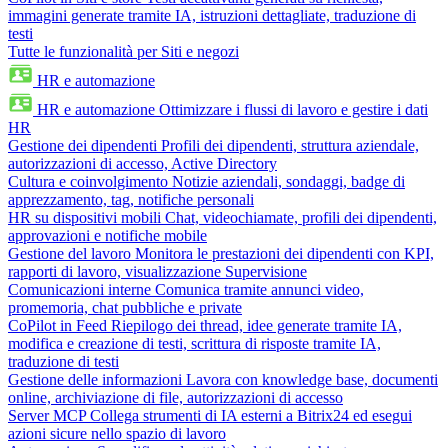
immagini generate tramite IA, istruzioni dettagliate, traduzione di
testi
Tutte le funzionalità per Siti e negozi
HR e automazione
HR e automazione
Ottimizzare i flussi di lavoro e gestire i dati
HR
Gestione dei dipendenti
Profili dei dipendenti, struttura aziendale,
autorizzazioni di accesso, Active Directory
Cultura e coinvolgimento
Notizie aziendali, sondaggi, badge di
apprezzamento, tag, notifiche personali
HR su dispositivi mobili
Chat, videochiamate, profili dei dipendenti,
approvazioni e notifiche mobile
Gestione del lavoro
Monitora le prestazioni dei dipendenti con KPI,
rapporti di lavoro, visualizzazione Supervisione
Comunicazioni interne
Comunica tramite annunci video,
promemoria, chat pubbliche e private
CoPilot in Feed
Riepilogo dei thread, idee generate tramite IA,
modifica e creazione di testi, scrittura di risposte tramite IA,
traduzione di testi
Gestione delle informazioni
Lavora con knowledge base, documenti
online, archiviazione di file, autorizzazioni di accesso
Server MCP
Collega strumenti di IA esterni a Bitrix24 ed esegui
azioni sicure nello spazio di lavoro