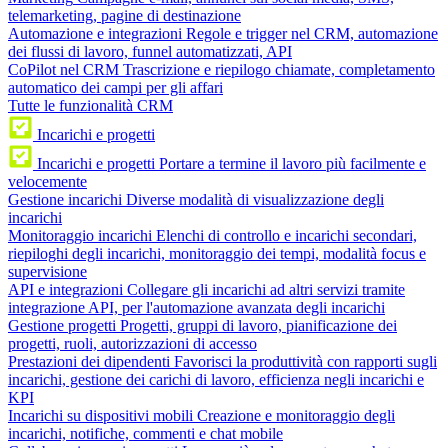
telemarketing, pagine di destinazione
Automazione e integrazioni
Regole e trigger nel CRM, automazione
dei flussi di lavoro, funnel automatizzati, API
CoPilot nel CRM
Trascrizione e riepilogo chiamate, completamento
automatico dei campi per gli affari
Tutte le funzionalità CRM
Incarichi e progetti
Incarichi e progetti
Portare a termine il lavoro più facilmente e
velocemente
Gestione incarichi
Diverse modalità di visualizzazione degli
incarichi
Monitoraggio incarichi
Elenchi di controllo e incarichi secondari,
riepiloghi degli incarichi, monitoraggio dei tempi, modalità focus e
supervisione
API e integrazioni
Collegare gli incarichi ad altri servizi tramite
integrazione API, per l'automazione avanzata degli incarichi
Gestione progetti
Progetti, gruppi di lavoro, pianificazione dei
progetti, ruoli, autorizzazioni di accesso
Prestazioni dei dipendenti
Favorisci la produttività con rapporti sugli
incarichi, gestione dei carichi di lavoro, efficienza negli incarichi e
KPI
Incarichi su dispositivi mobili
Creazione e monitoraggio degli
incarichi, notifiche, commenti e chat mobile