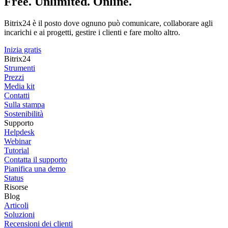
Free. Unlimited. Online.
Bitrix24 è il posto dove ognuno può comunicare, collaborare agli
incarichi e ai progetti, gestire i clienti e fare molto altro.
Inizia gratis
Bitrix24
Strumenti
Prezzi
Media kit
Contatti
Sulla stampa
Sostenibilità
Supporto
Helpdesk
Webinar
Tutorial
Contatta il supporto
Pianifica una demo
Status
Risorse
Blog
Articoli
Soluzioni
Recensioni dei clienti