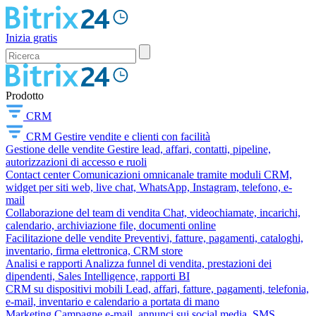
Inizia gratis
Prodotto
CRM
CRM
Gestire vendite e clienti con facilità
Gestione delle vendite
Gestire lead, affari, contatti, pipeline,
autorizzazioni di accesso e ruoli
Contact center
Comunicazioni omnicanale tramite moduli CRM,
widget per siti web, live chat, WhatsApp, Instagram, telefono, e-
mail
Collaborazione del team di vendita
Chat, videochiamate, incarichi,
calendario, archiviazione file, documenti online
Facilitazione delle vendite
Preventivi, fatture, pagamenti, cataloghi,
inventario, firma elettronica, CRM store
Analisi e rapporti
Analizza funnel di vendita, prestazioni dei
dipendenti, Sales Intelligence, rapporti BI
CRM su dispositivi mobili
Lead, affari, fatture, pagamenti, telefonia,
e-mail, inventario e calendario a portata di mano
Marketing
Campagne e-mail, annunci sui social media, SMS,