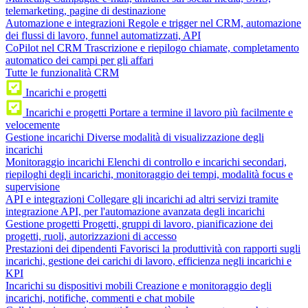
telemarketing, pagine di destinazione
Automazione e integrazioni
Regole e trigger nel CRM, automazione
dei flussi di lavoro, funnel automatizzati, API
CoPilot nel CRM
Trascrizione e riepilogo chiamate, completamento
automatico dei campi per gli affari
Tutte le funzionalità CRM
Incarichi e progetti
Incarichi e progetti
Portare a termine il lavoro più facilmente e
velocemente
Gestione incarichi
Diverse modalità di visualizzazione degli
incarichi
Monitoraggio incarichi
Elenchi di controllo e incarichi secondari,
riepiloghi degli incarichi, monitoraggio dei tempi, modalità focus e
supervisione
API e integrazioni
Collegare gli incarichi ad altri servizi tramite
integrazione API, per l'automazione avanzata degli incarichi
Gestione progetti
Progetti, gruppi di lavoro, pianificazione dei
progetti, ruoli, autorizzazioni di accesso
Prestazioni dei dipendenti
Favorisci la produttività con rapporti sugli
incarichi, gestione dei carichi di lavoro, efficienza negli incarichi e
KPI
Incarichi su dispositivi mobili
Creazione e monitoraggio degli
incarichi, notifiche, commenti e chat mobile