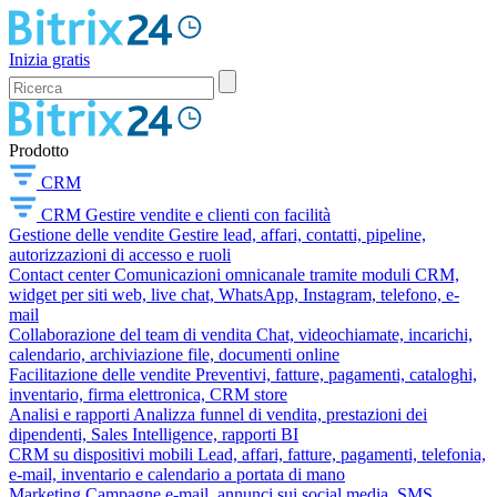
Inizia gratis
Prodotto
CRM
CRM
Gestire vendite e clienti con facilità
Gestione delle vendite
Gestire lead, affari, contatti, pipeline,
autorizzazioni di accesso e ruoli
Contact center
Comunicazioni omnicanale tramite moduli CRM,
widget per siti web, live chat, WhatsApp, Instagram, telefono, e-
mail
Collaborazione del team di vendita
Chat, videochiamate, incarichi,
calendario, archiviazione file, documenti online
Facilitazione delle vendite
Preventivi, fatture, pagamenti, cataloghi,
inventario, firma elettronica, CRM store
Analisi e rapporti
Analizza funnel di vendita, prestazioni dei
dipendenti, Sales Intelligence, rapporti BI
CRM su dispositivi mobili
Lead, affari, fatture, pagamenti, telefonia,
e-mail, inventario e calendario a portata di mano
Marketing
Campagne e-mail, annunci sui social media, SMS,