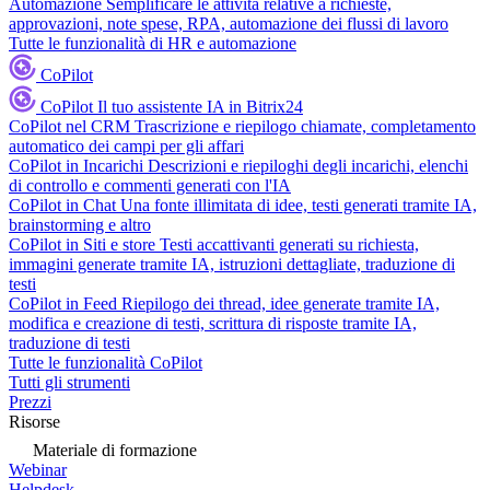
Automazione
Semplificare le attività relative a richieste,
approvazioni, note spese, RPA, automazione dei flussi di lavoro
Tutte le funzionalità di HR e automazione
CoPilot
CoPilot
Il tuo assistente IA in Bitrix24
CoPilot nel CRM
Trascrizione e riepilogo chiamate, completamento
automatico dei campi per gli affari
CoPilot in Incarichi
Descrizioni e riepiloghi degli incarichi, elenchi
di controllo e commenti generati con l'IA
CoPilot in Chat
Una fonte illimitata di idee, testi generati tramite IA,
brainstorming e altro
CoPilot in Siti e store
Testi accattivanti generati su richiesta,
immagini generate tramite IA, istruzioni dettagliate, traduzione di
testi
CoPilot in Feed
Riepilogo dei thread, idee generate tramite IA,
modifica e creazione di testi, scrittura di risposte tramite IA,
traduzione di testi
Tutte le funzionalità CoPilot
Tutti gli strumenti
Prezzi
Risorse
Materiale di formazione
Webinar
Helpdesk