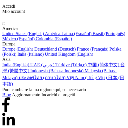
Accedi
Mio account
it
America
United States (English)
América Latina (Español)
Brasil (Português)
México (Español)
Colombia (Español)
Europa
Europe (English)
Deutschland (Deutsch)
France (Français)
Polska
(Polski)
Italia (Italiano)
United Kingdom (English)
Asia
India (English)
UAE (عربي)
Türkiye (Türkçe)
中国 (简体中文)
台
灣 (繁體中文)
Indonesia (Bahasa Indonesia)
Malaysia (Bahasa
Melayu)
ประเทศไทย (ภาษาไทย)
Việt Nam (Tiếng Việt)
日本 (日
本語)
Puoi cambiare la tua regione qui, se necessario
Blog
Aggiornamento Incarichi e progetti