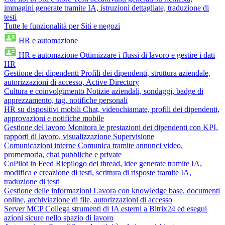
immagini generate tramite IA, istruzioni dettagliate, traduzione di
testi
Tutte le funzionalità per Siti e negozi
HR e automazione
HR e automazione
Ottimizzare i flussi di lavoro e gestire i dati
HR
Gestione dei dipendenti
Profili dei dipendenti, struttura aziendale,
autorizzazioni di accesso, Active Directory
Cultura e coinvolgimento
Notizie aziendali, sondaggi, badge di
apprezzamento, tag, notifiche personali
HR su dispositivi mobili
Chat, videochiamate, profili dei dipendenti,
approvazioni e notifiche mobile
Gestione del lavoro
Monitora le prestazioni dei dipendenti con KPI,
rapporti di lavoro, visualizzazione Supervisione
Comunicazioni interne
Comunica tramite annunci video,
promemoria, chat pubbliche e private
CoPilot in Feed
Riepilogo dei thread, idee generate tramite IA,
modifica e creazione di testi, scrittura di risposte tramite IA,
traduzione di testi
Gestione delle informazioni
Lavora con knowledge base, documenti
online, archiviazione di file, autorizzazioni di accesso
Server MCP
Collega strumenti di IA esterni a Bitrix24 ed esegui
azioni sicure nello spazio di lavoro