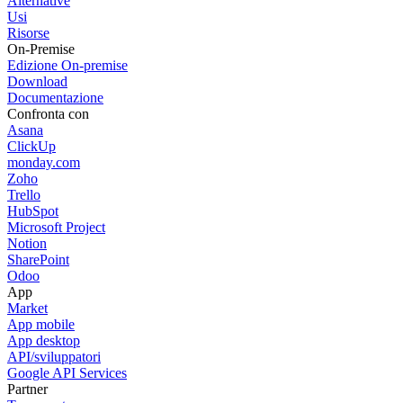
Alternative
Usi
Risorse
On-Premise
Edizione On-premise
Download
Documentazione
Confronta con
Asana
ClickUp
monday.com
Zoho
Trello
HubSpot
Microsoft Project
Notion
SharePoint
Odoo
App
Market
App mobile
App desktop
API/sviluppatori
Google API Services
Partner