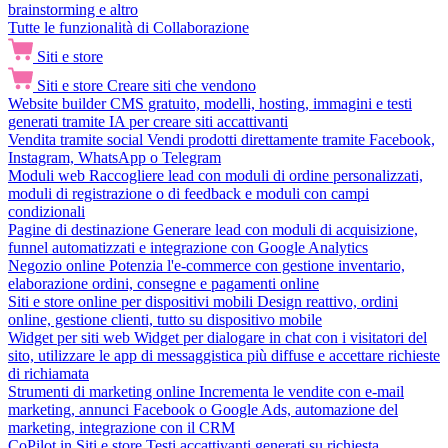
brainstorming e altro
Tutte le funzionalità di Collaborazione
Siti e store
Siti e store
Creare siti che vendono
Website builder
CMS gratuito, modelli, hosting, immagini e testi
generati tramite IA per creare siti accattivanti
Vendita tramite social
Vendi prodotti direttamente tramite Facebook,
Instagram, WhatsApp o Telegram
Moduli web
Raccogliere lead con moduli di ordine personalizzati,
moduli di registrazione o di feedback e moduli con campi
condizionali
Pagine di destinazione
Generare lead con moduli di acquisizione,
funnel automatizzati e integrazione con Google Analytics
Negozio online
Potenzia l'e-commerce con gestione inventario,
elaborazione ordini, consegne e pagamenti online
Siti e store online per dispositivi mobili
Design reattivo, ordini
online, gestione clienti, tutto su dispositivo mobile
Widget per siti web
Widget per dialogare in chat con i visitatori del
sito, utilizzare le app di messaggistica più diffuse e accettare richieste
di richiamata
Strumenti di marketing online
Incrementa le vendite con e-mail
marketing, annunci Facebook o Google Ads, automazione del
marketing, integrazione con il CRM
CoPilot in Siti e store
Testi accattivanti generati su richiesta,