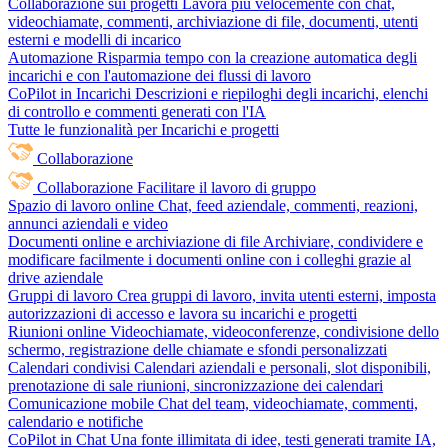
Collaborazione sui progetti
Lavora più velocemente con chat,
videochiamate, commenti, archiviazione di file, documenti, utenti
esterni e modelli di incarico
Automazione
Risparmia tempo con la creazione automatica degli
incarichi e con l'automazione dei flussi di lavoro
CoPilot in Incarichi
Descrizioni e riepiloghi degli incarichi, elenchi
di controllo e commenti generati con l'IA
Tutte le funzionalità per Incarichi e progetti
Collaborazione
Collaborazione
Facilitare il lavoro di gruppo
Spazio di lavoro online
Chat, feed aziendale, commenti, reazioni,
annunci aziendali e video
Documenti online e archiviazione di file
Archiviare, condividere e
modificare facilmente i documenti online con i colleghi grazie al
drive aziendale
Gruppi di lavoro
Crea gruppi di lavoro, invita utenti esterni, imposta
autorizzazioni di accesso e lavora su incarichi e progetti
Riunioni online
Videochiamate, videoconferenze, condivisione dello
schermo, registrazione delle chiamate e sfondi personalizzati
Calendari condivisi
Calendari aziendali e personali, slot disponibili,
prenotazione di sale riunioni, sincronizzazione dei calendari
Comunicazione mobile
Chat del team, videochiamate, commenti,
calendario e notifiche
CoPilot in Chat
Una fonte illimitata di idee, testi generati tramite IA,