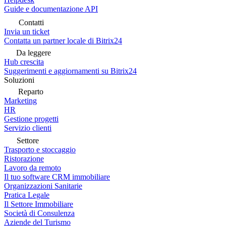
Guide e documentazione API
Contatti
Invia un ticket
Contatta un partner locale di Bitrix24
Da leggere
Hub crescita
Suggerimenti e aggiornamenti su Bitrix24
Soluzioni
Reparto
Marketing
HR
Gestione progetti
Servizio clienti
Settore
Trasporto e stoccaggio
Ristorazione
Lavoro da remoto
Il tuo software CRM immobiliare
Organizzazioni Sanitarie
Pratica Legale
Il Settore Immobiliare
Società di Consulenza
Aziende del Turismo